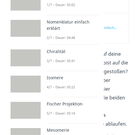
Video
1/7 – Dauer: 05:02
Nomenklatur einfach
Nucleophile
Substitution einfach
erklärt
erklärt
(00:15)
2/7 – Dauer: 04:48
Chiralität
Du bereitest dich gerad auf deine
3/7 – Dauer: 05:41
nächste Prüfung vor und bist auf die
nucleophile Substitution
gestoßen?
Isomere
Möchtest jetzt mehr darüber
4/7 – Dauer: 05:22
erfahren? Kein Problem, hier
erklären wir dir, wie sich die beiden
Fischer Projektion
Formen
Sn1
und
Sn2
der
5/7 – Dauer: 05:14
nucleophilen
Substitution
unterscheiden und wie sie ablaufen.
Mesomerie