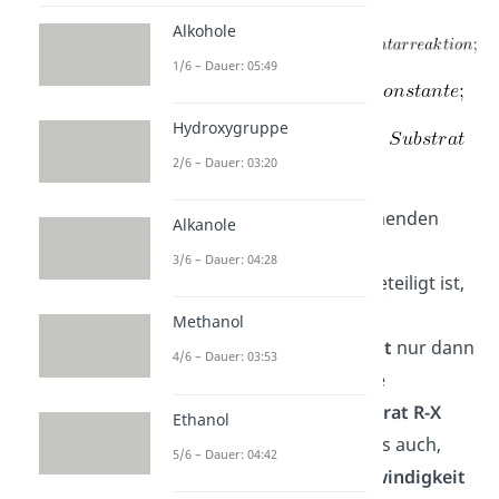
Alkohole
1/6 – Dauer: 05:49
Hydroxygruppe
2/6 – Dauer: 03:20
Wenn also am
geschwindigkeitsbestimmenden
Alkanole
Schritt tatsächlich nur das
3/6 – Dauer: 04:28
organische Molekül R-X beteiligt ist,
dann sollte die
Methanol
Reaktionsgeschwindigkeit
nur dann
4/6 – Dauer: 03:53
zunehmen
, wenn auch die
Konzentration
vom
Substrat R-X
Ethanol
steigt
. Allerdings heißt das auch,
5/6 – Dauer: 04:42
dass die
Reaktionsgeschwindigkeit