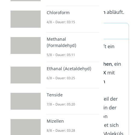
wissen, was grob in der
nucleophilen Substitution
abläuft.
Chloroform
4/8 – Dauer: 03:15
Merke
Methanal
(Formaldehyd)
Bei dieser Reaktion greift ein
Nukleophil
, also ein
5/8 – Dauer: 05:11
elektronenreiches Teilchen
, ein
Ethanal (Acetaldehyd)
organisches Molekül R-X
mit
6/8 – Dauer: 03:25
einer stark
polarisierten
Bindung
an. Dabei wird
Tenside
der elektro-negativere Teil der
7/8 – Dauer: 05:20
angegriffenen Bindung in der
nucleophilen Substitution
Mizellen
abgespalten
und es bildet sich
8/8 – Dauer: 03:28
eine
neue Bindung
des Moleküls