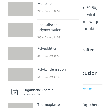
idealerweise in einem
Monomer
Stoffmengenverhältnis von 50:50,
2/5 – Dauer: 04:52
was auch
Racemat
genannt wird.
Oft ist der
Mechanismus wegen
Radikalische
der zwei verschiedenen Produkte
Polymerisation
auch
unerwünscht
, weil
3/5 – Dauer: 04:58
Enantiomere auch leicht
Polyaddition
unterschiedliche Eigenschaften
4/5 – Dauer: 04:55
besitzen.
Polykondensation
Nucleophile Substitution
5/5 – Dauer: 05:30
Sn2 Mechanismus
zur Stelle im Video springen
Organische Chemie
(03:18)
Kunststoffe
Nun noch zum
zweiten möglichen
Thermoplaste