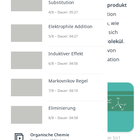
Substitution
Carbokation im Zwischenprodukt
4/8 – Dauer: 05:27
der nucleophilen Substitution
genauer anschauen. Denn, wie
Elektrophile Addition
bereits gesagt, handelt es sich
5/8 – Dauer: 04:27
hierbei um ein
planares Molekül
.
Das Nukleophil kann also von
Induktiver Effekt
beiden Seiten
das Carbokation
6/8 – Dauer: 04:56
angreifen.
Markovnikov Regel
7/8 – Dauer: 04:10
Eliminierung
8/8 – Dauer: 04:58
Organische Chemie
Nucleophile Substitution Sn1