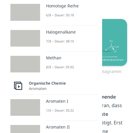
doch
hier
.
Homologe Reihe
6/8 – Dauer: 05:18
Halogenalkane
7/8 – Dauer: 08:10
Methan
8/8 – Dauer: 05:02
Nucleophile Substitution Diagramm
Organische Chemie
Dass dies der
Aromaten
geschwindigkeitsbestimmende
Aromaten I
Schritt ist, erkennst du daran, dass
1/6 – Dauer: 05:22
er im Diagramm die
höchste
Aktivierungsenergie
benötigt. Erst
Aromaten II
im nächsten Schritt, der eine