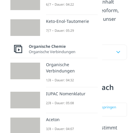
Möchtest du den ganzen Inhalt
6/7 – Dauer: 04:22
lieber in aller Kürze in Videoform,
dann schau dir unbedingt unser
Keto-Enol-Tautomerie
Video
an!
7/7 – Dauer: 05:29
Organische Chemie
Inhaltsübersicht
Organische Verbindungen
Organische
Verbindungen
Nucleophile
1/8 – Dauer: 04:32
Substitution einfach
IUPAC Nomenklatur
erklärt
2/8 – Dauer: 05:08
zur Stelle im Video springen
(00:15)
Aceton
Zuerst einmal willst du bestimmt
3/8 – Dauer: 04:07