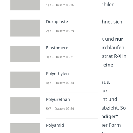
Mechanismus
der nucleophilen
1/7 – Dauer: 05:36
Substitution: dem
Mechanismus. Dieser zeichnet sich
Duroplaste
dadurch aus, dass
kein
2/7 – Dauer: 05:29
Zwischenprodukt
entsteht und
nur
ein Übergangszustand
durchlaufen
Elastomere
wird. Dabei bildet das Substrat R-X in
3/7 – Dauer: 05:21
einem Übergangszustand
eine
Wechselwirkung
zu dem
Polyethylen
angreifenden Nukleophil aus,
4/7 – Dauer: 02:34
während es die
Bindung zur
Abgangsgruppe X
schwächt und
Polyurethan
Elektronendichte
aus ihr abzieht. So
5/7 – Dauer: 02:54
ergibt sich ein Art
„fünfbindiger“
Übergangszustand
in dieser Form
Polyamid