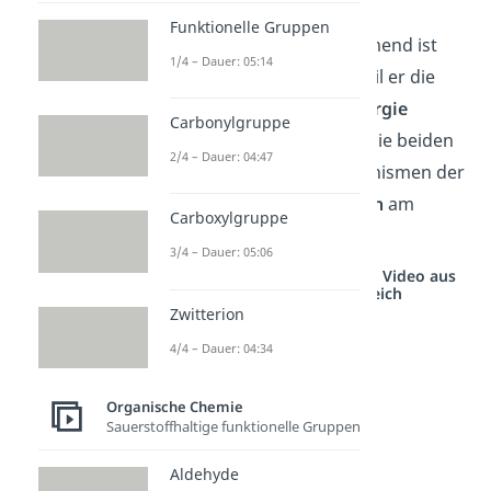
Funktionelle Gruppen
Geschwindigkeitsbestimmend ist
1/4 – Dauer: 05:14
dieser Schritt deshalb, weil er die
höchste Aktivierungsenergie
Carbonylgruppe
besitzt. Schauen wir uns die beiden
2/4 – Dauer: 04:47
unterschiedlichen Mechanismen der
nucleophilen Substitution
am
Carboxylgruppe
besten einmal einzeln an.
3/4 – Dauer: 05:06
Studyflix vernetzt: Hier ein Video aus
einem anderen Bereich
Zwitterion
4/4 – Dauer: 04:34
Organische Chemie
Sauerstoffhaltige funktionelle Gruppen
Aldehyde