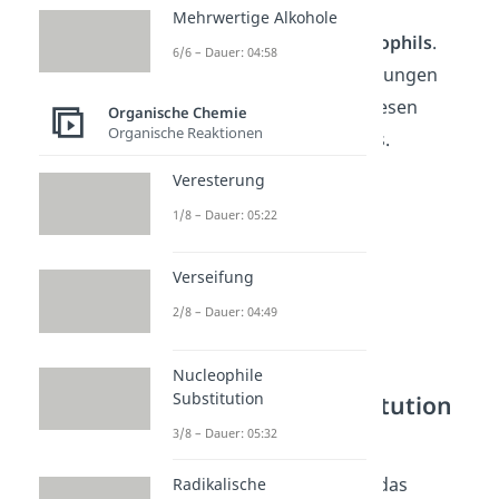
unabhängig
ist von der
Mehrwertige Alkohole
Konzentration des Nukleophils
.
6/6 – Dauer: 04:58
Experimentelle Untersuchungen
bestätigen auch genau diesen
Organische Chemie
Organische Reaktionen
vermuteten Mechanismus.
Veresterung
1/8 – Dauer: 05:22
Verseifung
2/8 – Dauer: 04:49
Nucleophile
Substitution
Nucleophile Substitution
Sn1 Stereochemie
3/8 – Dauer: 05:32
Außerdem solltest du dir das
Radikalische