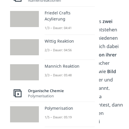
Namensreaktionen
Mechanismus
Friedel Crafts
Acylierung
Das heißt dann, das jeweils
zwei
1/3 – Dauer: 04:41
verschiedene Produkte
entstehen
können. Die beiden verschiedenen
Wittig Reaktion
Produkte unterscheiden sich dabei
2/3 – Dauer: 04:56
bezüglich der
Konfiguration ihrer
Stereozentren
. Oder einfacher
Mannich Reaktion
gesagt, sie verhalten sich wie
Bild
3/3 – Dauer: 05:48
und Spiegelbild
zueinander und
werden
Enantiomere
genannt.
Organische Chemie
Polymerisation
Wenn du mehr zum Thema
Stereochemie
hören möchtest, dann
Polymerisation
klicke doch
hier
.
Die beiden
1/5 – Dauer: 05:19
Enantiomere stehen dabei