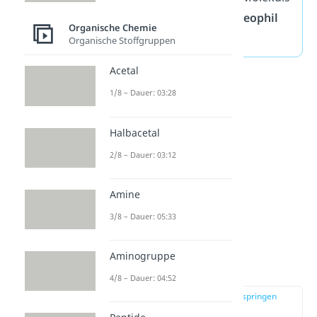
zum
angreifenden Nukleophil
Organische Chemie
aus.
Organische Stoffgruppen
Acetal
1/8 – Dauer: 03:28
Halbacetal
2/8 – Dauer: 03:12
Amine
3/8 – Dauer: 05:33
Nucleophile
Substitution
Aminogruppe
Mechanismen
4/8 – Dauer: 04:52
zur Stelle im Video springen
(00:48)