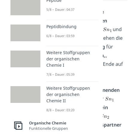
Peptide
5/8 – Dauer: 04:37
Allerdings gibt es mehrere
Varianten
der
nucleophilen
Peptidbindung
Substitution
, nämlich die
und
6/8 – Dauer: 03:59
die
Reaktion. Dabei stehen die
Buchstaben als
Abkürzung
für
Weitere Stoffgruppen
„
nucleophile Substitution
„,
der organischen
während sich die Zahl am Ende auf
Chemie I
die Zahl der beteiligten
7/8 – Dauer: 05:39
Reaktionspartner im
Weitere Stoffgruppen
geschwindigkeitsbestimmenden
der organischen
Schritt
bezieht. Im Fall der
Chemie II
Reaktion ist das also nur
ein
8/8 – Dauer: 03:20
Teilchen
, während es im
Organische Chemie
Mechanismus
2 Reaktionspartner
Funktionelle Gruppen
sind.