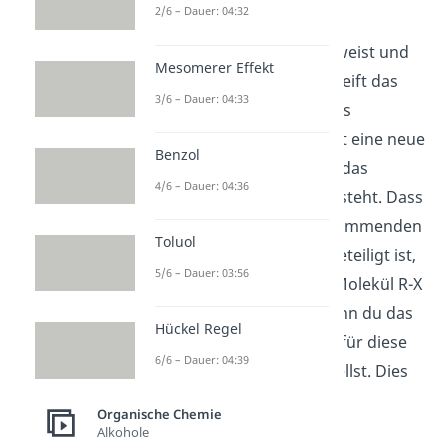
2/6 – Dauer: 04:32
deutlich
geringere
Aktivierungsenergie
aufweist und
Mesomerer Effekt
auch
schneller
abläuft, greift das
3/6 – Dauer: 04:33
eigentliche
Nukleophil
das
Carbokation
an und bildet eine neue
Benzol
Bindung aus, wobei auch das
4/6 – Dauer: 04:36
Produkt der Reaktion entsteht. Dass
am geschwindigkeitsbestimmenden
Toluol
Schritt nur
ein Teilchen
beteiligt ist,
5/6 – Dauer: 03:56
also nur das organische Molekül R-X
selbst, wird dir klarer, wenn du das
Hückel Regel
Geschwindigkeitsgesetz
für diese
6/6 – Dauer: 04:39
Elementarreaktion
aufstellst. Dies
sieht folgendermaßen:
Organische Chemie
Alkohole