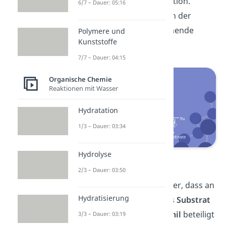
der nukleophilen Substitution.
6/7 – Dauer: 05:16
Dieser eine Schritt ist auch der
geschwindigkeitsbestimmende
Polymere und
Kunststoffe
Schritt.
7/7 – Dauer: 04:15
Organische Chemie
Reaktionen mit Wasser
Hydratation
1/3 – Dauer: 03:34
Hydrolyse
Sn2 Diagramm
2/3 – Dauer: 03:50
Allerdings erkennt man hier, dass an
Hydratisierung
diesem Schritt sowohl
das Substrat
R-X
als auch das
Nukleophil
beteiligt
3/3 – Dauer: 03:19