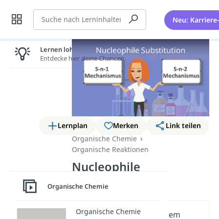
Suche
Neu: Karriere
Lernen lohnt sich!
Entdecke hier deine Chancen.
Lernplan
Merken
Link teilen
Organische Chemie
Organische Reaktionen
Nucleophile
Substitution
Organische Chemie
Organische Chemie
Wichtige Inhalte in diesem