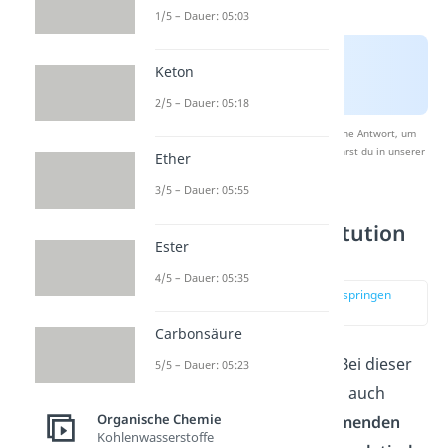
1/5 – Dauer: 05:03
Keton
2/5 – Dauer: 05:18
Nach Beantwortung speichern wir deine Antwort, um
Studyflix zu verbessern. Mehr dazu erfährst du in unserer
Ether
Datenschutzerklärung
.
3/5 – Dauer: 05:55
Nucleophile Substitution
Ester
Sn1 Mechanismus
4/5 – Dauer: 05:35
zur Stelle im Video springen
(00:58)
Carbonsäure
Zuerst zur
Reaktion: Bei dieser
5/5 – Dauer: 05:23
spaltet sich im
ersten
und auch
Organische Chemie
geschwindigkeitsbestimmenden
Kohlenwasserstoffe