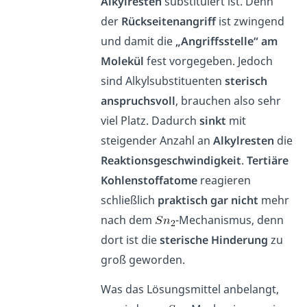
Alkylresten
substituiert ist. Denn
der
Rückseitenangriff
ist zwingend
und damit die
„Angriffsstelle“ am
Molekül
fest vorgegeben. Jedoch
sind Alkylsubstituenten
sterisch
anspruchsvoll
, brauchen also sehr
viel Platz. Dadurch
sinkt
mit
steigender Anzahl an
Alkylresten
die
Reaktionsgeschwindigkeit
.
Tertiäre
Kohlenstoffatome
reagieren
schließlich
praktisch gar nicht
mehr
nach dem
-Mechanismus, denn
dort ist die
sterische Hinderung
zu
groß geworden.
Was das Lösungsmittel anbelangt,