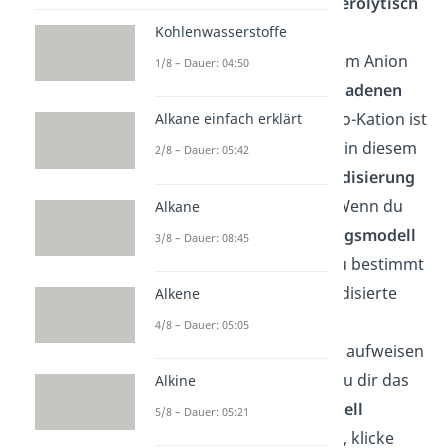
Schritt das
X-Teilchen heterolytisch
ab. Es entsteht also ein
Kohlenwasserstoffe
Zwischenprodukt mit einem Anion
1/8 – Dauer: 04:50
und
einem positiv geladenen
Carbokation
. Dieses Carbo-Kation ist
Alkane einfach erklärt
dabei
planar
, denn es hat in diesem
2/8 – Dauer: 05:42
Zustand auch seine
Hybridisierung
von
zu
geändert. Wenn du
Alkane
dich an das
Hybridisierungsmodell
3/8 – Dauer: 08:45
zurück erinnerst, weißt du bestimmt
auch noch, dass
hybridisierte
Alkene
Kohlenstoffatome einen
4/8 – Dauer: 05:05
Bindungswinkel
von
120°
aufweisen
und so planar sind. Falls du dir das
Alkine
ganze
Hybridierungsmodell
5/8 – Dauer: 05:21
nochmal anschauen willst, klicke