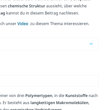
ssen
chemische
Struktur
aussieht, über welche
tag
kannst du in diesem Beitrag nachlesen.
dich unser
Video
zu diesem Thema interessieren.
einer von drei
Polymertypen
, in die
Kunststoffe
nach
. Er besteht aus
langkettigen
Makromolekülen
,
e der
organischen
Verbindungen
.