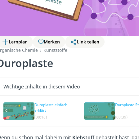
Lernplan
Merken
Link teilen
rganische Chemie
Kunststoffe
Duroplaste
Wichtige Inhalte in diesem Video
Duroplaste einfach
Duroplaste St
erklärt
(00:16)
(00:39)
enn du schon mal daheim mit
Klebstoff
gebastelt hast, da