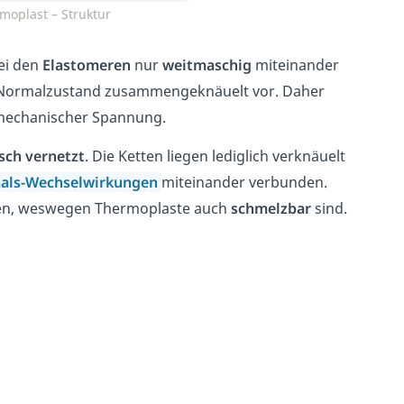
moplast – Struktur
ei den
Elastomeren
nur
weitmaschig
miteinander
m Normalzustand zusammengeknäuelt vor. Daher
 mechanischer Spannung.
sch
vernetzt
. Die Ketten liegen lediglich verknäuelt
aals-Wechselwirkungen
miteinander verbunden.
n, weswegen Thermoplaste auch
schmelzbar
sind.