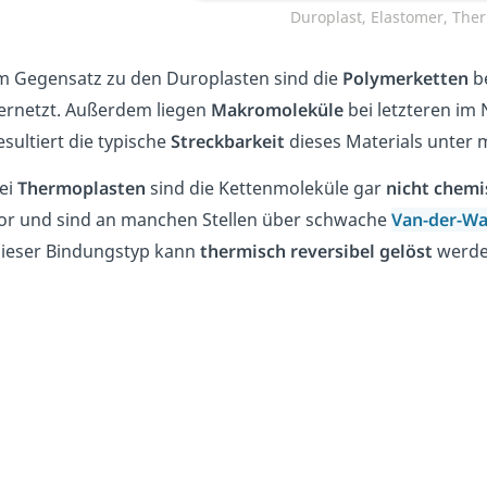
Duroplast, Elastomer, Ther
m Gegensatz zu den Duroplasten sind die
Polymerketten
b
ernetzt. Außerdem liegen
Makromoleküle
bei letzteren i
esultiert die typische
Streckbarkeit
dieses Materials unter
ei
Thermoplasten
sind die Kettenmoleküle gar
nicht
chemi
or und sind an manchen Stellen über schwache
Van-der-W
ieser Bindungstyp kann
thermisch
reversibel
gelöst
werde