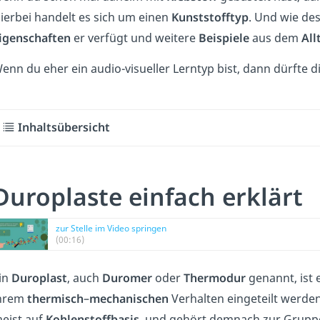
ierbei handelt es sich um einen
Kunststofftyp
. Und wie de
igenschaften
er verfügt und weitere
Beispiele
aus dem
All
enn du eher ein audio-visueller Lerntyp bist, dann dürfte 
Inhaltsübersicht
Duroplaste einfach erklärt
zur Stelle im Video springen
(00:16)
in
Duroplast
, auch
Duromer
oder
Thermodur
genannt, ist 
hrem
thermisch
–
mechanischen
Verhalten eingeteilt werden
eist auf
Kohlenstoffbasis
, und gehört demnach zur Grupp