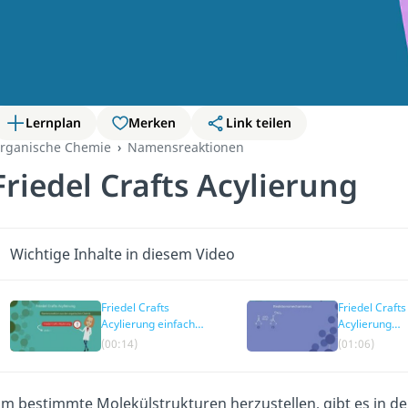
Lernplan
Merken
Link teilen
rganische Chemie
Namensreaktionen
Friedel Crafts Acylierung
Wichtige Inhalte in diesem Video
Friedel Crafts
Friedel Crafts
Acylierung einfach
Acylierung
erklärt
Mechanismu
(00:14)
(01:06)
m bestimmte Molekülstrukturen herzustellen, gibt es in d