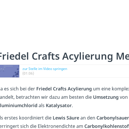
Friedel Crafts Acylierung 
zur Stelle im Video springen
(01:06)
a es sich bei der
Friedel
Crafts
Acylierung
um eine komplex
andelt, betrachten wir dazu am besten die
Umsetzung
von
luminiumchlorid
als
Katalysator
.
ls erstes koordiniert die
Lewis
Säure
an den
Carbonylsauer
erringert sich die Elektronendichte am
Carbonylkohlenstof