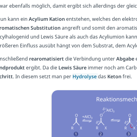
war ebenfalls möglich, damit ergibt sich allerdings der gleic
un kann ein
Acylium
Kation
entstehen, welches den elektr
romatischen
Substitution
angreift und somit den aromati
cylhalogenid und Lewis Säure als auch das Acyliumion kann
rößeren Einfluss ausübt hängt von dem Substrat, dem Acyl
nschließend
rearomatisiert
die Verbindung unter
Abgabe
ndprodukt
ergibt. Da die
Lewis
Säure
immer noch am Carbon
chritt
. In diesem setzt man per
Hydrolyse
das
Keton
frei.