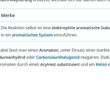
Merke
Die Reaktion selbst ist eine
elektrophile
aromatische
Subs
in ein
aromatisches
System
einzuführen.
abei lässt man einen
Aromaten
, unter Einsatz einer starkt
äureanhydrid
oder
Carbonsäurehalogenid
reagieren. Dad
romaten durch einen
Acylrest
substituiert
und ein
Keton
e