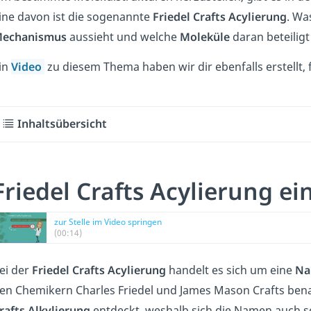
ine davon ist die sogenannte
Friedel
Crafts
Acylierung
. Wa
echanismus
aussieht und welche
Moleküle
daran beteiligt 
in
Video
zu diesem Thema haben wir dir ebenfalls erstellt, f
Inhaltsübersicht
Friedel Crafts Acylierung ei
zur Stelle im Video springen
(00:14)
ei der
Friedel
Crafts
Acylierung
handelt es sich um eine
Na
en Chemikern Charles Friedel und James Mason Crafts benan
rafts
Alkylierung
entdeckt, weshalb sich die Namen auch s