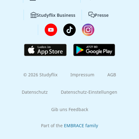
Studyflix Business
Presse
© 2026 Studyflix
Impressum
AGB
Datenschutz
Datenschutz-Einstellungen
Gib uns Feedback
Part of the
EMBRACE family