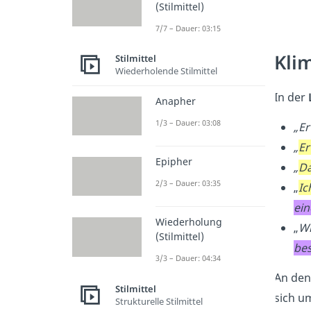
(Stilmittel)
7/7 – Dauer: 03:15
Klim
Stilmittel
Wiederholende Stilmittel
In der
Anapher
1/3 – Dauer: 03:08
„Er
„
Er
Epipher
„
Da
2/3 – Dauer: 03:35
„
Ic
ei
Wiederholung
„
Wi
(Stilmittel)
be
3/3 – Dauer: 04:34
An den
Stilmittel
sich u
Strukturelle Stilmittel