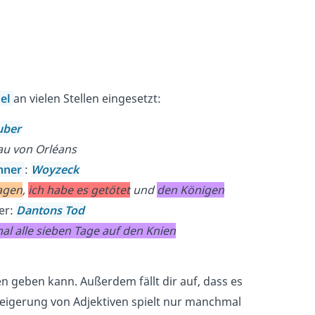
tel
an vielen Stellen eingesetzt:
uber
au von Orléans
hner
:
Woyzeck
agen
,
ich habe es getötet
und
den Königen
er:
Dantons Tod
al alle sieben Tage auf den Knien
n geben kann. Außerdem fällt dir auf, dass es
eigerung von Adjektiven spielt nur manchmal