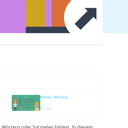
Klimax – Wirkung
(01:50)
 Wörtern oder Satzteilen bildest. In diesem