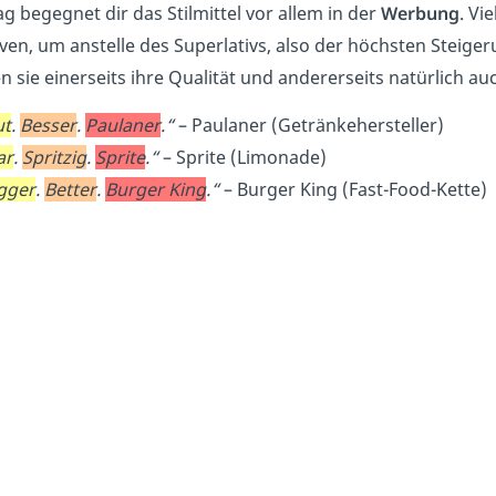
ag begegnet dir das Stilmittel vor allem in der
Werbung
. Vi
iven, um anstelle des Superlativs, also der höchsten Stei
n sie einerseits ihre Qualität und andererseits natürlich 
ut
.
Besser
.
Paulaner
.“
– Paulaner (Getränkehersteller)
ar
.
Spritzig
.
Sprite
.“
– Sprite (Limonade)
gger
.
Better
.
Burger King
.“
– Burger King (Fast-Food-Kette)