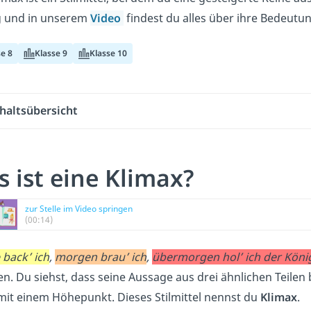
g und in unserem
Video
findest du alles über ihre Bedeutu
se 8
Klasse 9
Klasse 10
haltsübersicht
 ist eine Klimax?
zur Stelle im Video springen
(00:14)
 back’ ich
,
morgen brau’ ich
,
übermorgen hol’ ich der König
n. Du siehst, dass seine Aussage aus drei ähnlichen Teilen
mit einem Höhepunkt. Dieses Stilmittel nennst du
Klimax
.