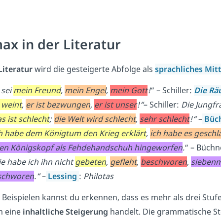
ax in der Literatur
Literatur
wird die gesteigerte Abfolge als
sprachliches Mit
 sei
mein Freund
,
mein Engel
,
mein Gott
!
“ – Schiller:
Die Rä
 weint
,
er ist bezwungen
,
er ist unser
!“
– Schiller:
Die Jungfr
s ist schlecht
;
die Welt wird schlecht
,
sehr schlecht
!“
–
Büc
h habe dem Königtum den Krieg erklärt
,
ich habe es geschl
nen Königskopf als Fehdehandschuh hingeworfen
.
“ – Büchn
e habe ich ihn nicht
gebeten
,
gefleht
,
beschworen
,
siebenm
schworen
.“
–
Lessing
:
Philotas
 Beispielen kannst du erkennen, dass es mehr als drei Stufe
m eine
inhaltliche Steigerung
handelt. Die grammatische St