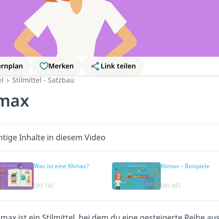
ernplan
Merken
Link teilen
el
Stilmittel - Satzbau
imax
tige Inhalte in diesem Video
Was ist eine Klimax?
Klimax – Beispiele
(00:14)
(00:48)
imax ist ein Stilmittel, bei dem du eine gesteigerte
Reihe aus