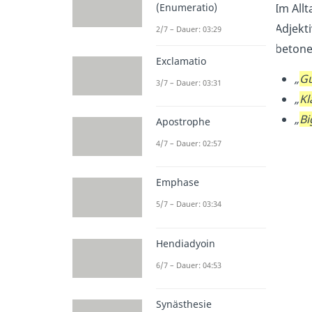
(Enumeratio)
Im Allt
Adjekt
2/7 – Dauer: 03:29
betone
Exclamatio
„
G
3/7 – Dauer: 03:31
„
Kl
„
Bi
Apostrophe
4/7 – Dauer: 02:57
Emphase
5/7 – Dauer: 03:34
Hendiadyoin
6/7 – Dauer: 04:53
Synästhesie