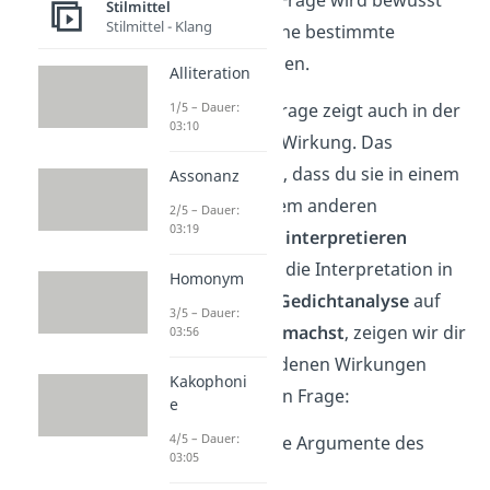
Stilmittel
Stilmittel - Klang
eingesetzt, um eine bestimmte
Wirkung
zu erzielen.
Alliteration
Die rhetorische Frage zeigt auch in der
1/5 – Dauer:
03:10
Literatur oft ihre Wirkung. Das
bedeutet für dich, dass du sie in einem
Assonanz
Gedicht oder einem anderen
2/5 – Dauer:
03:19
literarischen Text
interpretieren
kannst. Damit du die Interpretation in
Homonym
deiner nächsten
Gedichtanalyse
auf
3/5 – Dauer:
jeden Fall
richtig machst
, zeigen wir dir
03:56
jetzt die verschiedenen Wirkungen
Kakophoni
einer rhetorischen Frage:
e
4/5 – Dauer:
✓
Unterstützt
die Argumente des
03:05
Sprechers.