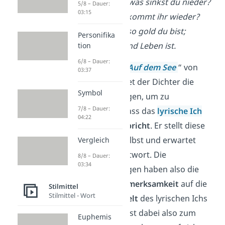
Aug‘, mein Aug‘, was sinkst du nieder?
5/8 – Dauer:
03:15
Goldne Träume, kommt ihr wieder?
Weg, du Traum! so gold du bist;
Personifika
Hier auch Lieb‘ und Leben ist.
tion
6/8 – Dauer:
In dem Gedicht „
Auf dem See
“ von
03:37
Goethe
verwendet der Dichter die
Symbol
rhetorischen Fragen, um zu
7/8 – Dauer:
verdeutlichen
, dass das
lyrische Ich
04:22
mit sich selbst spricht
. Er stellt diese
Fragen an sich selbst und erwartet
Vergleich
deshalb keine Antwort. Die
8/8 – Dauer:
03:34
rhetorischen Fragen haben also die
Wirkung, die
Aufmerksamkeit
auf die
Stilmittel
Stilmittel - Wort
innere Gefühlswelt
des lyrischen Ichs
zu lenken. Du wirst dabei also zum
Euphemis