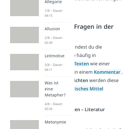
Allegorie
Beispielen
.
1/8 – Dauer:
04:15
Rhetorische Fragen in der
Allusion
Literatur
2/8 – Dauer:
02:34
In der
Literatur
findest du die
rhetorische Frage häufig in
Leitmotive
argumentativen Texten
wie einer
3/8 – Dauer:
04:11
Erörterung
oder in einem
Kommentar
.
Aber auch in
Gedichten
werden diese
Was ist
Fragen als
rhetorisches Mittel
eine
Metapher?
verwendet.
4/8 – Dauer:
Rhetorische Fragen – Literatur
03:35
Beispiel:
Metonymie