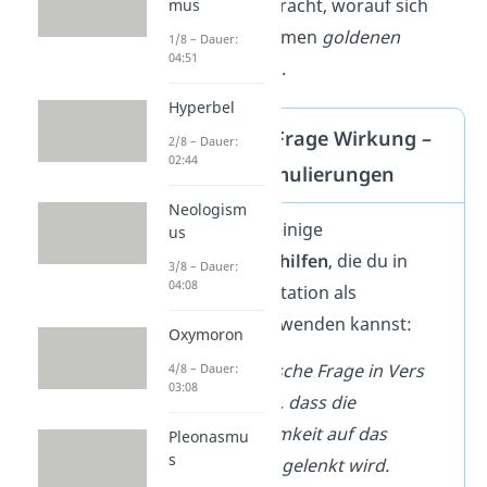
Nachdenken
gebracht, worauf sich
mus
diese unangenehmen
goldenen
1/8 – Dauer:
04:51
Träume
beziehen.
Hyperbel
Rhetorische Frage Wirkung –
2/8 – Dauer:
02:44
typische Formulierungen
Neologism
Hier siehst du einige
us
Formulierungshilfen
, die du in
3/8 – Dauer:
04:08
deiner Interpretation als
Inspiration
verwenden kannst:
Oxymoron
Die rhetorische Frage in Vers
4/8 – Dauer:
03:08
[…] bewirkt, dass die
Aufmerksamkeit auf das
Pleonasmu
s
Geschehen gelenkt wird.