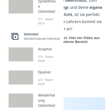
rhetorische Frage
beeinflusst
, zum
Synästhesi
e
Nachdenken anregt
und deine
eigene
(Stilmittel)
Wertung verdeutlicht
, ist sie perfekt
7/7 – Dauer:
dazu geeignet. Bei Lehrern kommt sie
03:15
übrigens auch gut an!
Stilmittel
Studyflix vernetzt: Hier ein Video aus
Wiederholende Stilmittel
einem anderen Bereich
Anapher
1/3 – Dauer:
03:08
Epipher
2/3 – Dauer:
03:35
Wiederhol
ung
(Stilmittel)