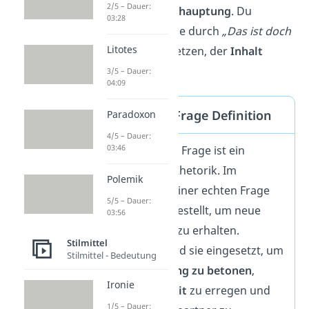
2/5 – Dauer:
Wirkung einer
Behauptung
. Du
03:28
könntest die Frage durch
„Das ist doch
Litotes
zum Lachen“
ersetzen, der
Inhalt
bleibt
derselbe
.
3/5 – Dauer:
04:09
Rhetorische Frage Definition
Paradoxon
4/5 – Dauer:
03:46
Die rhetorische Frage ist ein
Stilmittel
der Rhetorik. Im
Polemik
Gegensatz zu einer echten Frage
5/5 – Dauer:
wird sie nicht gestellt, um neue
03:56
Informationen zu erhalten.
Stilmittel
Stattdessen wird sie eingesetzt, um
Stilmittel - Bedeutung
eine
Behauptung zu betonen
,
Ironie
Aufmerksamkeit
zu erregen und
1/5 – Dauer: