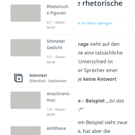
Was ist eine rhetorische
Rhetorisch
Frage?
e Figuren
6/7 – Dauer:
zur Stelle im Video springen
04:25
(00:12)
Stilmittel
Die
rhetorische Frage
sieht auf den
Gedicht
ersten Blick aus wie eine tatsächliche
7/7 – Dauer:
Frage. Der große Unterschied ist
04:38
allerdings, dass der Sprecher einer
Stilmittel
rhetorischen Frage
keine Antwort
Stilmittel - Gedanken
erwartet.
Anachronis
mus
Rhetorische Frage – Beispiel:
„Ist das
nicht zum Lachen?“
1/5 – Dauer:
04:09
Der Satz in unserem Beispiel sieht zwar
Antithese
aus wie eine Frage, hat aber die