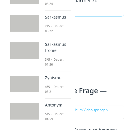
den Gesprächspartner zu
03:24
beeinflussen
.
Sarkasmus
2/5 – Dauer:
03:22
Sarkasmus
Ironie
3/5 – Dauer:
01:56
Zynismus
4/5 – Dauer:
Rhetorische Frage —
03:21
Wirkung
Antonym
zur Stelle im Video springen
5/5 – Dauer:
(02:11)
04:59
Eine rhetorische Frage wird bewusst