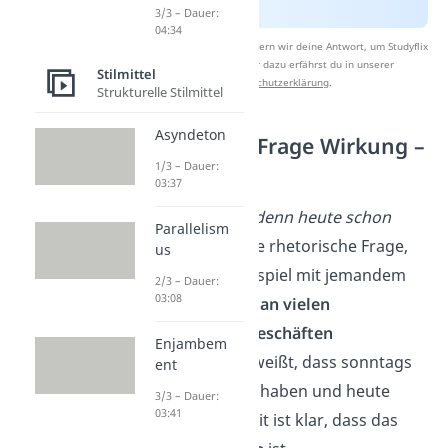
3/3 – Dauer:
04:34
Nach Beantwortung speichern wir deine Antwort, um Studyflix
zu verbessern. Mehr dazu erfährst du in unserer
Stilmittel
Datenschutzerklärung
.
Strukturelle Stilmittel
Asyndeton
Rhetorische Frage Wirkung –
Beispiel
1/3 – Dauer:
03:37
Die Aussage
„Ist denn heute schon
Parallelism
Sonntag?“
ist eine rhetorische Frage,
us
wenn du zum Beispiel mit jemandem
2/3 – Dauer:
03:08
unter der Woche an vielen
geschlossenen Geschäften
Enjambem
vorbeigehst. Du weißt, dass sonntags
ent
alle Geschäfte zu haben und heute
3/3 – Dauer:
03:41
Dienstag ist. Somit ist klar, dass das