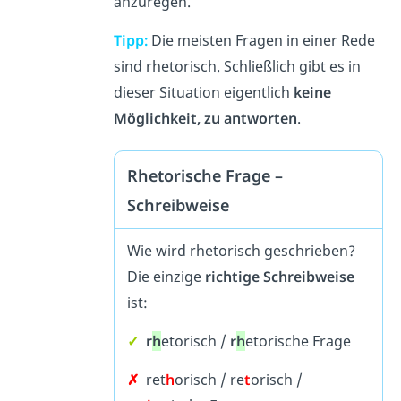
anzuregen.
Tipp:
Die meisten Fragen in einer Rede
sind rhetorisch. Schließlich gibt es in
dieser Situation eigentlich
keine
Möglichkeit, zu antworten
.
Rhetorische Frage –
Schreibweise
Wie wird rhetorisch geschrieben?
Die einzige
richtige Schreibweise
ist:
✓
r
h
etorisch /
r
h
etorische Frage
✗
ret
h
orisch / re
t
orisch /