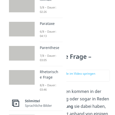
5/8 – Dauer:
02:26
Parataxe
6/8 – Dauer:
04:13
Parenthese
Rhetorische Frage –
7/8 – Dauer:
03:05
Beispiele
Rhetorisch
zur Stelle im Video springen
e Frage
(00:46)
8/8 – Dauer:
03:46
Rhetorische Fragen kommen in der
Literatur, im Alltag oder sogar in Reden
Stilmittel
Sprachliche Bilder
vor. Welche
Wirkung
sie dabei haben,
zeigen wir dir jetzt anhand von einigen