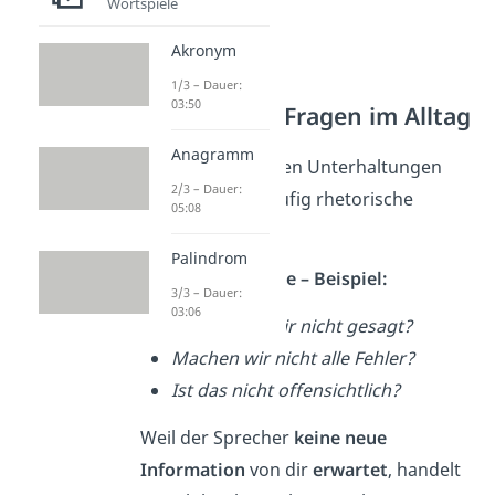
Wortspiele
Akronym
1/3 – Dauer:
03:50
Rhetorische Fragen im Alltag
Anagramm
Auch in alltäglichen Unterhaltungen
2/3 – Dauer:
begegnen dir häufig rhetorische
05:08
Fragen.
Palindrom
Rhetorische Frage – Beispiel:
3/3 – Dauer:
03:06
Habe ich es dir nicht gesagt?
Machen wir nicht alle Fehler?
Ist das nicht offensichtlich?
Weil der Sprecher
keine neue
Information
von dir
erwartet
, handelt