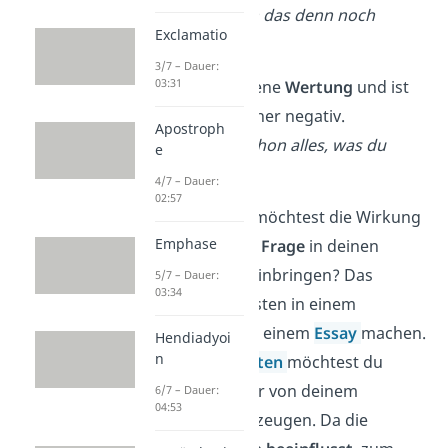
→ z. B.: Wer kann das denn noch
Exclamatio
bestreiten?
3/7 – Dauer:
03:31
✓
Betont die eigene
Wertung
und ist
dabei meistens eher negativ.
Apostroph
→ z. B.: Ist das schon alles, was du
e
drauf hast?
4/7 – Dauer:
02:57
Geheimtipp:
Du möchtest die Wirkung
Emphase
der
rhetorischen Frage
in deinen
eigenen Texten
einbringen? Das
5/7 – Dauer:
03:34
kannst du am besten in einem
Kommentar
oder einem
Essay
machen.
Hendiadyoi
n
Bei diesen
Textarten
möchtest du
nämlich den Leser von deinem
6/7 – Dauer:
04:53
Standpunkt überzeugen. Da die