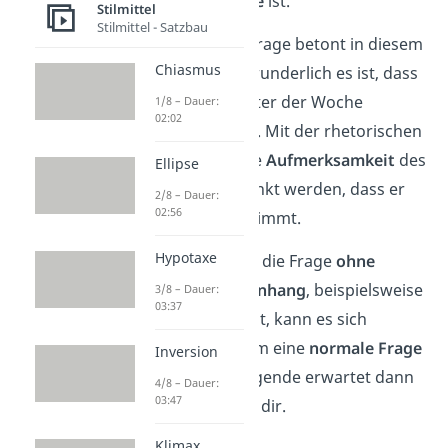
keine echte Frage
ist.
Stilmittel
Stilmittel - Satzbau
Die rhetorische Frage betont in diesem
Chiasmus
Beispiel, wie verwunderlich es ist, dass
die Geschäfte unter der Woche
1/8 – Dauer:
02:02
geschlossen sind. Mit der rhetorischen
Frage soll also die
Aufmerksamkeit
des
Ellipse
Zuhörers so gelenkt werden, dass er
2/8 – Dauer:
02:56
der Aussage zustimmt.
Hypotaxe
Hinweis:
Wird dir die Frage
ohne
diesen Zusammenhang
, beispielsweise
3/8 – Dauer:
03:37
im Urlaub, gestellt, kann es sich
durchaus auch um eine
normale Frage
Inversion
handeln. Der Fragende erwartet dann
4/8 – Dauer:
03:47
eine Antwort von dir.
Klimax