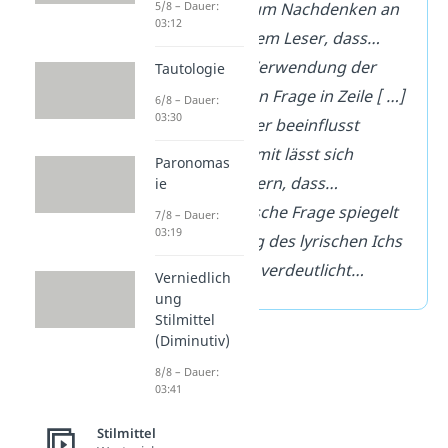
Dies regt zum Nachdenken an
5/8 – Dauer:
03:12
und zeigt dem Leser, dass…
Durch die Verwendung der
Tautologie
rhetorischen Frage in Zeile [ …]
6/8 – Dauer:
03:30
soll der Leser beeinflusst
werden. Somit lässt sich
Paronomas
schlussfolgern, dass…
ie
Die rhetorische Frage spiegelt
7/8 – Dauer:
03:19
die Wertung des lyrischen Ichs
wieder und verdeutlicht…
Verniedlich
ung
Stilmittel
(Diminutiv)
8/8 – Dauer:
03:41
Stilmittel