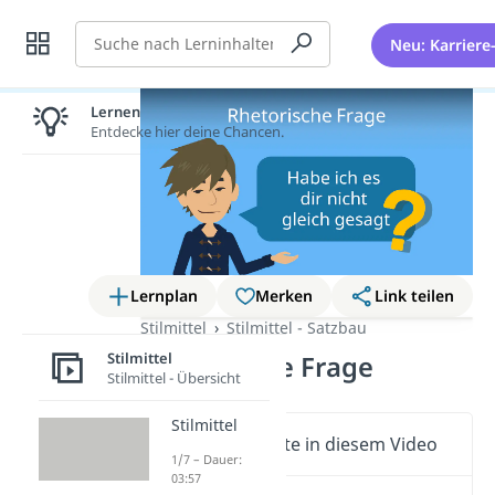
Suche
Neu: Karriere
Lernen lohnt sich!
Entdecke hier deine Chancen.
Lernplan
Merken
Link teilen
Stilmittel
Stilmittel - Satzbau
Stilmittel
Rhetorische Frage
Stilmittel - Übersicht
Stilmittel
Wichtige Inhalte in diesem Video
1/7 – Dauer:
03:57