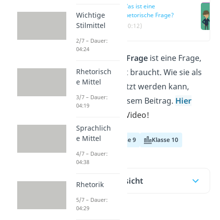
Was ist eine
Wichtige
rhetorische Frage?
Stilmittel
(00:12)
2/7 – Dauer:
04:24
Eine
rhetorische Frage
ist eine Frage,
die keine Antwort braucht. Wie sie als
Rhetorisch
e Mittel
Stilmittel eingesetzt werden kann,
3/7 – Dauer:
erfährst du in diesem Beitrag.
Hier
04:19
kommst du zum Video!
Sprachlich
e Mittel
Klasse 8
Klasse 9
Klasse 10
4/7 – Dauer:
04:38
Inhaltsübersicht
Rhetorik
5/7 – Dauer:
04:29