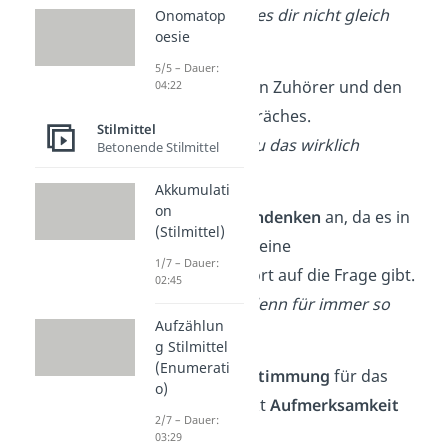
→ z. B.: Habe ich es dir nicht gleich
Onomatop
oesie
gesagt?
5/5 – Dauer:
✓
Beeinflusst
den Zuhörer und den
04:22
Verlauf des Gespräches.
Stilmittel
→ z. B.: Findest du das wirklich
Betonende Stilmittel
angebracht?
Akkumulati
on
✓
Regt zum
Nachdenken
an, da es in
(Stilmittel)
manchen Fällen keine
1/7 – Dauer:
eindeutige Antwort auf die Frage gibt.
02:45
→ z. B.: Soll das denn für immer so
Aufzählun
weitergehen?
g Stilmittel
(Enumerati
✓
Erhöht die
Zustimmung
für das
o)
Gesagte und lenkt
Aufmerksamkeit
2/7 – Dauer:
auf die Aussage
.
03:29