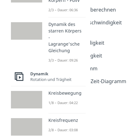
Körpern - PdvV
Dauer: 03:12
Geschwindigkeit berechnen
2/3 – Dauer: 06:36
Dauer: 03:49
Durchschnittsgeschwindigkeit
Dynamik des
berechnen
starren Körpers
Dauer: 03:35
-
Winkelgeschwindigkeit
Lagrange'sche
Dauer: 05:15
Gleichung
Schallgeschwindigkeit
3/3 – Dauer: 09:26
Dauer: 05:24
Weg-Zeit-Diagramm
Dynamik
Dauer: 04:18
Rotation und Trägheit
Geschwindigkeit-Zeit-Diagramm
Dauer: 03:47
Kreisbewegung
1/8 – Dauer: 04:22
Kreisfrequenz
2/8 – Dauer: 03:08