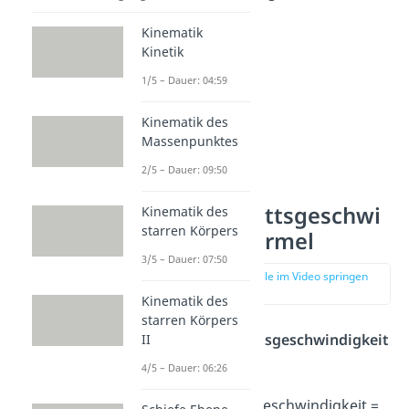
Kinematik
Kinetik
1/5 – Dauer: 04:59
Kinematik des
Massenpunktes
2/5 – Dauer: 09:50
Durchschnittsgeschwi
Kinematik des
starren Körpers
ndigkeit Formel
3/5 – Dauer: 07:50
zur Stelle im Video springen
(00:51)
Kinematik des
starren Körpers
Die
Durchschnittsgeschwindigkeit
II
Formel
lautet:
4/5 – Dauer: 06:26
Durchschnittsgeschwindigkeit =