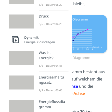
sinkt
oder
gleich
bleibt.
5/6 – Dauer: 06:20
Druck
6/6 – Dauer: 04:20
Dynamik
Energie: Grundlagen
Was ist
Weg-Zeit-Diagramm
Energie?
1/9 – Dauer: 04:45
Ein solches Diagramm besteht aus
Energieerhaltu
einem Graphen, auf welchem die
ngssatz
Zeit
auf der
x-Achse
und die
2/9 – Dauer: 03:45
Strecke
auf der
y-Achse
aufgetragen sind.
Energieflussdia
gramm
Wenn beispielsweise
70 km