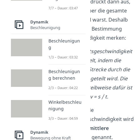
Geschwindigkeit drückt dann aus,
7/7 – Dauer: 03:47
wie schnell
du über die gesamte
Strecke
im Mittel
warst. Deshalb
Dynamik
Beschleunigung
kannst du dir zur Bestimmung
dieser Geschwindigkeit merken:
Beschleunigun
g
Die Durchschnittsgeschwindigkeit
1/3 – Dauer: 03:32
wird ermittelt, indem die
zurückgelegte Strecke durch die
Beschleunigun
g berechnen
benötigte Zeit geteilt wird. Die
abgekürzte Schreibweise dafür ist
2/3 – Dauer: 04:22
dann: v = s / t.
Winkelbeschleu
nigung
Gut zu wissen:
Die
Durchschnittsgeschwindigkeit wird
3/3 – Dauer: 04:59
manchmal auch
mittlere
Dynamik
Geschwindigkeit
genannt.
Bewegung ohne Kraft