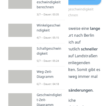
eschwindigkeit
berechnen
Durchschnittsgeschwindigkeit
3/7 – Dauer: 03:35
berechnen
Winkelgeschwi
Wenn du beispielsweise eine
lange
ndigkeit
Fahrt
von Frankfurt nach Berlin
4/7 – Dauer: 05:15
planst, wirst du dich auf
Schallgeschwin
Autobahnen vermutlich
schneller
digkeit
fortbewegen als auf Landstraßen
5/7 – Dauer: 05:24
oder in dazwischenliegenden
Dörfern und Städten. Somit gibt es
Weg-Zeit-
über die Reise hinweg immer mal
Diagramm
wieder
6/7 – Dauer: 04:18
Geschwindigkeitsänderungen
.
Geschwindigkei
t-Zeit-
Die durchschnittliche
Diagramm