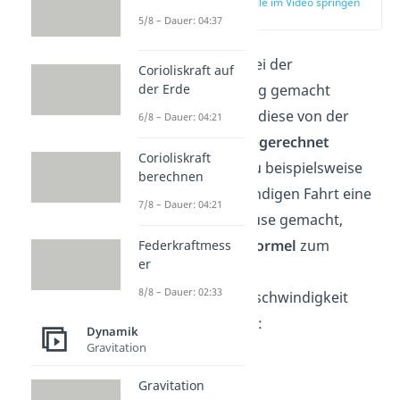
zur Stelle im Video springen
(01:31)
5/8 – Dauer: 04:37
Sobald
Pausen
bei der
Corioliskraft auf
der Erde
Gesamtbewegung gemacht
werden, müssen diese von der
6/8 – Dauer: 04:21
gesamten Zeit
abgerechnet
Corioliskraft
werden. Wenn du beispielsweise
berechnen
bei einer dreistündigen Fahrt eine
7/8 – Dauer: 04:21
halbe Stunde Pause gemacht,
würdest du die
Formel
zum
Federkraftmess
er
Berechnen der
8/8 – Dauer: 02:33
Durchschnittsgeschwindigkeit
leicht
abwandeln
:
Dynamik
Gravitation
Gravitation