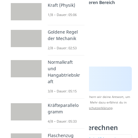
einem anderen Bereich
Kraft (Physik)
1/8 – Dauer: 05:06
Goldene Regel
der Mechanik
2/8 – Dauer: 02:53
Normalkraft
und
Hangabtriebskr
aft
3/8 – Dauer: 05:15
Nach Beantwortung speichern wir deine Antwort, um
Studyflix zu verbessern. Mehr dazu erfährst du in
Kräfteparallelo
unserer
Datenschutzerklärung
.
gramm
4/8 – Dauer: 05:33
Pausen einberechnen
Flaschenzug