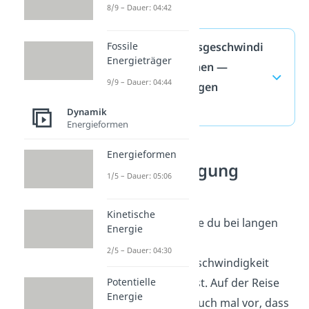
8/9 – Dauer: 04:42
Fossile
Durchschnittsgeschwindi
Energieträger
gkeit berechnen —
9/9 – Dauer: 04:44
häufigste Fragen
(ausklappen)
Dynamik
Energieformen
Energieformen
Beschleunigung
1/5 – Dauer: 05:06
berechnen
Kinetische
Jetzt weißt du, wie du bei langen
Energie
Fahrten die
2/5 – Dauer: 04:30
Durchschnittsgeschwindigkeit
Potentielle
berechnen kannst. Auf der Reise
Energie
kommt es aber auch mal vor, dass