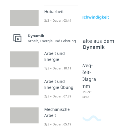
zur Videoseite:
Hubarbeit
Durchschnittsgeschwindigkeit
3/3 – Dauer: 03:44
berechnen
Dynamik
Beliebte Inhalte aus dem
Arbeit, Energie und Leistung
Bereich
Dynamik
Arbeit und
Energie
Winkelg
Schallge
Weg-
1/5 – Dauer: 10:11
eschwin
schwind
Zeit-
digkeit
igkeit
Diagra
Arbeit und
Dauer:
Dauer:
mm
Energie Übung
05:15
05:24
Dauer:
2/5 – Dauer: 07:39
04:18
Mechanische
Arbeit
3/5 – Dauer: 05:19