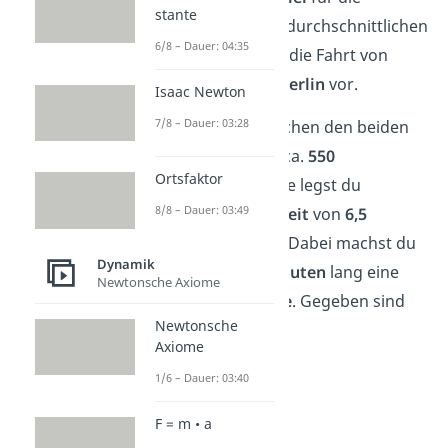
stante
Berechnung der durchschnittlichen
6/8 – Dauer: 04:35
Geschwindigkeit die Fahrt von
Frankfurt
nach
Berlin
vor.
Isaac Newton
7/8 – Dauer: 03:28
Die
Strecke
zwischen den beiden
Städten beträgt ca.
550
Ortsfaktor
Kilometern
. Diese legst du
8/8 – Dauer: 03:49
innerhalb einer
Zeit
von
6,5
Stunden
zurück. Dabei machst du
Dynamik
allerdings
30 Minuten
lang eine
Newtonsche Axiome
Verschnaufpause
. Gegeben sind
Newtonsche
also:
Axiome
1/6 – Dauer: 03:40
F = m • a