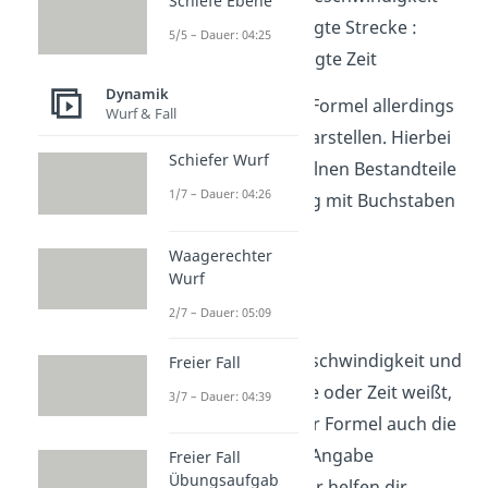
Schiefe Ebene
zurückgelegte Strecke :
5/5 – Dauer: 04:25
benötigte Zeit
Dynamik
Du kannst diese Formel allerdings
Wurf & Fall
auch als
Bruch
darstellen. Hierbei
Schiefer Wurf
werden die einzelnen Bestandteile
1/7 – Dauer: 04:26
der Formel häufig mit Buchstaben
abgekürzt
:
Waagerechter
Wurf
2/7 – Dauer: 05:09
Wenn du die
Durchschnittsgeschwindigkeit und
Freier Fall
entweder Strecke oder Zeit weißt,
3/7 – Dauer: 04:39
kannst du mit der Formel auch die
jeweils fehlende Angabe
Freier Fall
Übungsaufgab
bestimmen. Dafür helfen dir