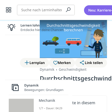
Suche
Neu: Karriere
Lernen lohnt sich!
Entdecke hier deine Chancen.
Lernplan
Merken
Link teilen
Dynamik
Geschwindigkeit
Durchschnittsgeschwind
berechnen
Dynamik
Bewegungen: Grundlagen
Mechanik
Wichtige Inhalte in diesem
Video
1/7 – Dauer: 04:29