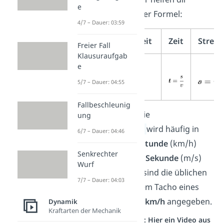
e
Umformungen
der Formel:
4/7 – Dauer: 03:59
Geschwindigkeit
Zeit
Streck
Freier Fall
Klausuraufgab
e
5/7 – Dauer: 04:55
Fallbeschleunig
Gut zu wissen:
Die
ung
Geschwindigkeit
wird häufig in
6/7 – Dauer: 04:46
Kilometern pro Stunde
(km/h)
Senkrechter
oder
Metern pro Sekunde
(m/s)
Wurf
angegeben. Das sind die üblichen
7/7 – Dauer: 04:03
Einheiten
. Auf dem Tacho eines
Autos
wird sie in
km/h
angegeben.
Dynamik
Kraftarten der Mechanik
Studyflix vernetzt: Hier ein Video aus