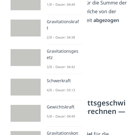
Hierbei steht
t
für die Summe der
p
1/8 – Dauer: 04:49
Pausenzeiten
, welche von der
gesamten Reisezeit
abgezogen
Gravitationskraf
t
werden muss.
2/8 – Dauer: 04:38
Gravitationsges
etz
3/8 – Dauer: 04:42
Schwerkraft
4/8 – Dauer: 03:13
Durchschnittsgeschwi
Gewichtskraft
ndigkeit berechnen —
5/8 – Dauer: 04:49
Beispiel
Gravitationskon
Stell dir als
Beispiel
für die