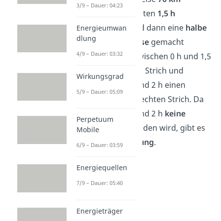
3/9 – Dauer: 04:23
innerhalb der ersten
1,5 h
zurückgelegt und dann eine
halbe
Energieumwan
dlung
Stunde lang Pause
gemacht
4/9 – Dauer: 03:32
wurde, gibt es zwischen 0 h und 1,5
h einen schrägen Strich und
Wirkungsgrad
zwischen 1,5 h und 2 h einen
5/9 – Dauer: 05:09
geraden waagerechten Strich. Da
zwischen 1,5 h und 2 h
keine
Perpetuum
Strecke
überwunden wird, gibt es
Mobile
dort
keine Steigung
.
6/9 – Dauer: 03:59
Energiequellen
7/9 – Dauer: 05:40
Energieträger