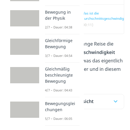
Bewegung in
Was ist die
der Physik
Durchschnittsgeschwindigkei
(00:11)
2/7 – Dauer: 04:38
Gleichförmige
Wie du für eine lange Reise die
Bewegung
Durchschnittsgeschwindigkeit
3/7 – Dauer: 04:54
berechnest
und was das eigentlich
ist, erfährst du hier und in diesem
Gleichmäßig
beschleunigte
Video
dazu!
Bewegung
4/7 – Dauer: 04:43
Inhaltsübersicht
Bewegungsglei
chungen
5/7 – Dauer: 06:05
Was ist die