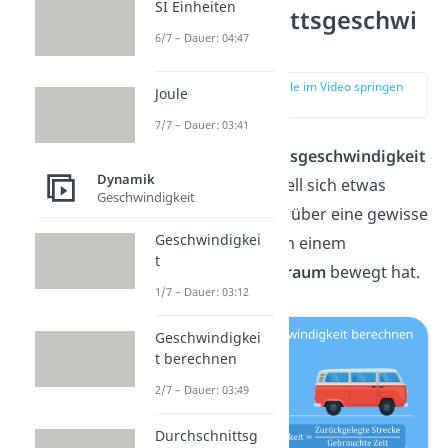
SI Einheiten
Durchschnittsgeschwi
6/7 – Dauer: 04:47
ndigkeit?
zur Stelle im Video springen
Joule
(00:11)
7/7 – Dauer: 03:41
Die
Durchschnittsgeschwindigkeit
Dynamik
gibt an, wie schnell sich etwas
Geschwindigkeit
durchschnittlich
über eine gewisse
Geschwindigkei
Strecke
hinweg in einem
t
bestimmten
Zeitraum
bewegt hat.
1/7 – Dauer: 03:12
Geschwindigkei
t berechnen
2/7 – Dauer: 03:49
Durchschnittsg