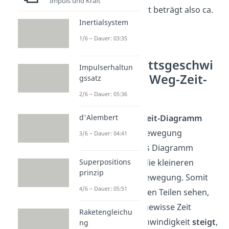
Impuls und Kraft
die gesamte Fahrt beträgt also ca.
Inertialsystem
92 km/h
.
1/6 – Dauer: 03:35
Durchschnittsgeschwi
Impulserhaltun
ndigkeit — Weg-Zeit-
gssatz
Diagramm
2/6 – Dauer: 05:36
d'Alembert
Mit einem
Weg-Zeit-Diagramm
kannst du eine Bewegung
3/6 – Dauer: 04:41
darstellen. Dieses Diagramm
Superpositions
beinhaltet auch die kleineren
prinzip
Abschnitte der Bewegung. Somit
4/6 – Dauer: 05:51
kannst du in diesen Teilen sehen,
wenn über eine gewisse Zeit
Raketengleichu
hinweg die Geschwindigkeit
steigt
,
ng