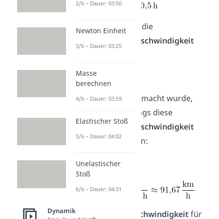
2/6 – Dauer: 03:50
Allgemein
lautet die
Newton Einheit
Durchschnittsgeschwindigkeit
3/6 – Dauer: 03:25
Formel
:
Masse
berechnen
Da eine
Pause
gemacht wurde,
4/6 – Dauer: 03:59
musst du allerdings diese
Elastischer Stoß
Durchschnittsgeschwindigkeit
5/6 – Dauer: 04:02
Formel
anwenden:
Unelastischer
Stoß
6/6 – Dauer: 04:31
Dynamik
Die
mittlere Geschwindigkeit
für