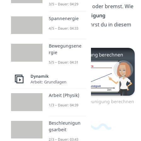
3/5 – Dauer: 04:29
du beschleunigst oder bremst. Wie
du die
Beschleunigung
Spannenergie
berechnest
, erfährst du in diesem
4/5 – Dauer: 04:33
Video
dazu!
Bewegungsene
rgie
5/5 – Dauer: 04:31
Dynamik
Arbeit: Grundlagen
Arbeit (Physik)
Zum Video: Beschleunigung berechnen
1/3 – Dauer: 04:39
Beschleunigun
gsarbeit
2/3 – Dauer: 03:43