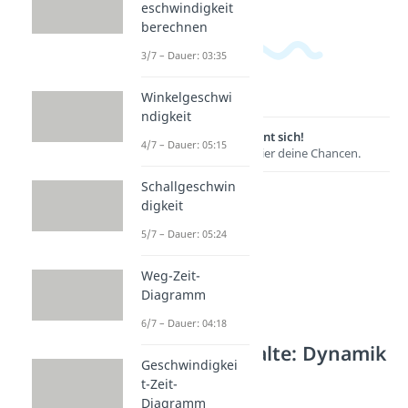
eschwindigkeit
berechnen
3/7 – Dauer: 03:35
Winkelgeschwi
ndigkeit
Lernen lohnt sich!
4/7 – Dauer: 05:15
Entdecke hier deine Chancen.
Schallgeschwin
digkeit
5/7 – Dauer: 05:24
Weg-Zeit-
Diagramm
6/7 – Dauer: 04:18
Weitere Inhalte: Dynamik
Geschwindigkei
Schwingungen
t-Zeit-
Schwingungen
Diagramm