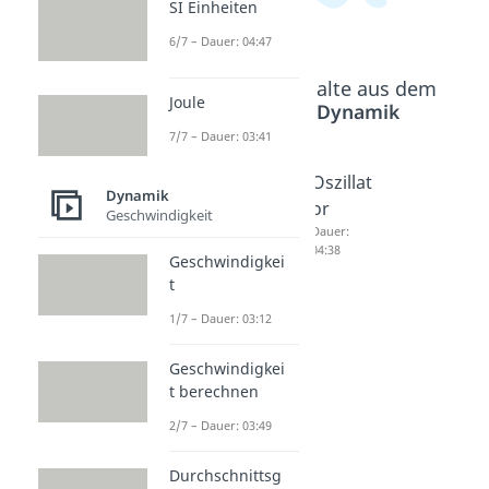
SI Einheiten
6/7 – Dauer: 04:47
Beliebte Inhalte aus dem
Joule
Bereich
Dynamik
7/7 – Dauer: 03:41
Schwin
Schwin
Oszillat
Dynamik
gungen
gungen
or
Geschwindigkeit
-
-
Dauer:
04:38
Homog
Partikul
Geschwindigkei
t
ene
äre
Lösung
Lösung
1/7 – Dauer: 03:12
Dauer:
Dauer:
07:06
08:07
Geschwindigkei
t berechnen
2/7 – Dauer: 03:49
Durchschnittsg