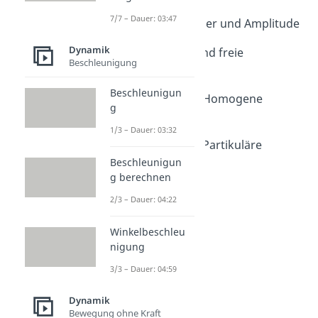
Dauer: 08:58
7/7 – Dauer: 03:47
Schwingungsdauer und Amplitude
Dauer: 05:27
Dynamik
Eigenfrequenz und freie
Beschleunigung
Schwingung
Dauer: 04:56
Beschleunigun
Schwingungen - Homogene
g
Lösung
1/3 – Dauer: 03:32
Dauer: 07:06
Schwingungen - Partikuläre
Lösung
Beschleunigun
g berechnen
Dauer: 08:07
Oszillator
2/3 – Dauer: 04:22
Dauer: 04:38
Stehende Welle
Winkelbeschleu
Dauer: 04:40
nigung
Resonanz
Dauer: 04:22
3/3 – Dauer: 04:59
Dynamik
Bewegung ohne Kraft