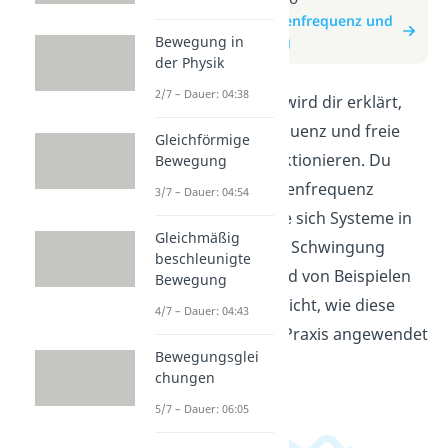
zum Beitrag: Eigenfrequenz und
Bewegung in
freie Schwingung
der Physik
2/7 – Dauer: 04:38
In diesem Video wird dir erklärt,
wie die Eigenfrequenz und freie
Gleichförmige
Schwingung funktionieren. Du
Bewegung
erfährst, was Eigenfrequenz
3/7 – Dauer: 04:54
bedeutet und wie sich Systeme in
Gleichmäßig
ihrer natürlichen Schwingung
beschleunigte
verhalten. Anhand von Beispielen
Bewegung
wird veranschaulicht, wie diese
4/7 – Dauer: 04:43
Konzepte in der Praxis angewendet
Bewegungsglei
werden.
chungen
5/7 – Dauer: 06:05