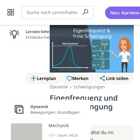
Suche
Neu: Karriere
Lernen lohnt sich!
Entdecke hier deine Chancen.
Lernplan
Merken
Link teilen
Dynamik
Schwingungen
Eigenfrequenz und
freie Schwingung
Dynamik
Bewegungen: Grundlagen
(Video)
Mechanik
Weitere Infos erhältst du im
1/7 – Dauer: 04:29
Beitrag zum Video