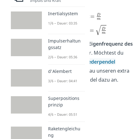
Impuls und Kraft
Koeffizient
Inertialsystem
1/6 – Dauer: 03:35
Impulserhaltun
stellt gerade die
Eigenfrequenz des
gssatz
Federpendels
dar. Möchtest du
2/6 – Dauer: 05:36
mehr über das
Federpendel
wissen, dann schau unseren extra
d'Alembert
Beitrag Federpendel dazu an.
3/6 – Dauer: 04:41
Superpositions
prinzip
4/6 – Dauer: 05:51
Raketengleichu
ng