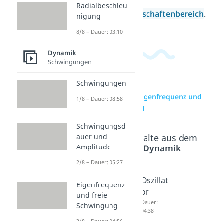
Radialbeschleu
Ingenieurwissenschaftenbereich
.
nigung
8/8 – Dauer: 03:10
Dynamik
Schwingungen
Schwingungen
zur Videoseite: Eigenfrequenz und
1/8 – Dauer: 08:58
freie Schwingung
Schwingungsd
Beliebte Inhalte aus dem
auer und
Bereich
Dynamik
Amplitude
2/8 – Dauer: 05:27
Schwin
Schwin
Oszillat
Eigenfrequenz
gungen
gungen
or
und freie
-
-
Dauer:
Schwingung
04:38
Homog
Partikul
3/8 – Dauer: 04:56