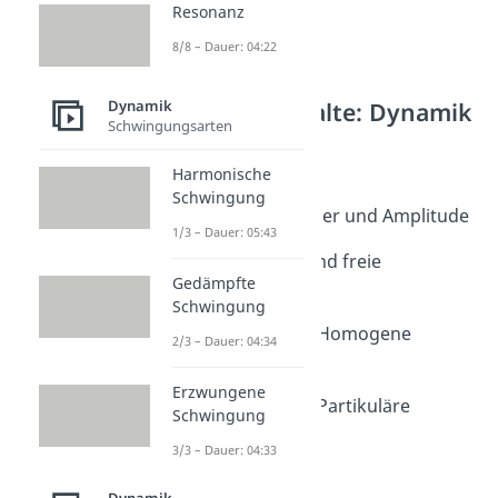
Resonanz
8/8 – Dauer: 04:22
Weitere Inhalte: Dynamik
Dynamik
Schwingungsarten
Schwingungen
Schwingungen
Harmonische
Dauer: 08:58
Schwingung
Schwingungsdauer und Amplitude
1/3 – Dauer: 05:43
Dauer: 05:27
Eigenfrequenz und freie
Gedämpfte
Schwingung
Schwingung
Dauer: 04:56
Schwingungen - Homogene
2/3 – Dauer: 04:34
Lösung
Dauer: 07:06
Erzwungene
Schwingungen - Partikuläre
Schwingung
Lösung
3/3 – Dauer: 04:33
Dauer: 08:07
Oszillator