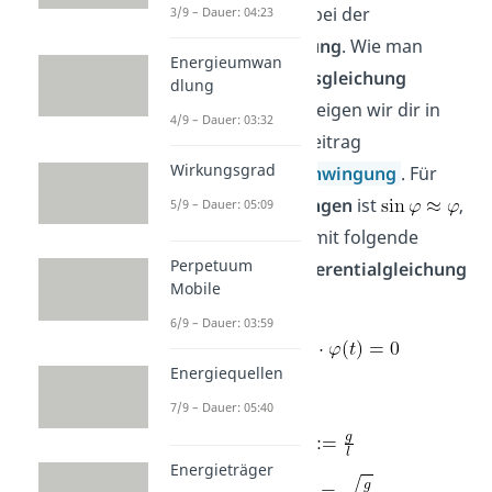
entspricht hierbei der
3/9 – Dauer: 04:23
Fallbeschleunigung
. Wie man
Energieumwan
diese
Bewegungsgleichung
dlung
herleiten
kann, zeigen wir dir in
4/9 – Dauer: 03:32
unserem extra Beitrag
Wirkungsgrad
Harmonische Schwingung
. Für
kleine Auslenkungen
ist
,
5/9 – Dauer: 05:09
sodass man hiermit folgende
Perpetuum
vereinfachte
Differentialgleichung
Mobile
erhält
6/9 – Dauer: 03:59
Energiequellen
Dabei beschreibt
7/9 – Dauer: 05:40
Energieträger