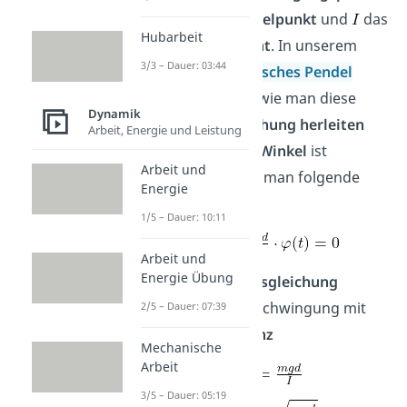
zum Massenmittelpunkt
und
das
Hubarbeit
Trägheitsmoment
. In unserem
3/3 – Dauer: 03:44
Beitrag
physikalisches Pendel
erklären wir dir, wie man diese
Dynamik
Differentialgleichung herleiten
Arbeit, Energie und Leistung
kann. Für
kleine Winkel
ist
Arbeit und
, womit man folgende
Energie
Gleichung erhält
1/5 – Dauer: 10:11
Arbeit und
Energie Übung
Diese
Bewegungsgleichung
beschreibt eine Schwingung mit
2/5 – Dauer: 07:39
der
Eigenfrequenz
Mechanische
Arbeit
3/5 – Dauer: 05:19