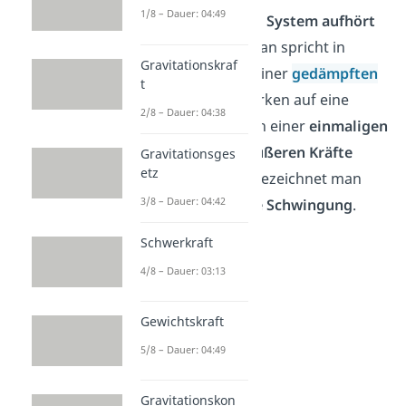
1/8 – Dauer: 04:49
null wird und das
System aufhört
zu schwingen
. Man spricht in
Gravitationskraf
diesem Fall von einer
gedämpften
t
Schwingung
. Wirken auf eine
2/8 – Dauer: 04:38
Schwingung nach einer
einmaligen
Störung keine äußeren Kräfte
Gravitationsges
etz
mehr ein, dann bezeichnet man
3/8 – Dauer: 04:42
dies also als
freie Schwingung
.
Schwerkraft
4/8 – Dauer: 03:13
Gewichtskraft
5/8 – Dauer: 04:49
Gravitationskon