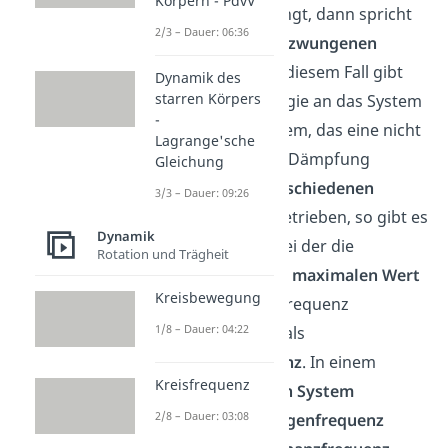
Körpern - PdvV
Schwingung zwingt, dann spricht
2/3 – Dauer: 06:36
man von einer
erzwungenen
Schwingung
. In diesem Fall gibt
Dynamik des
starren Körpers
der Erreger Energie an das System
-
ab. Wird ein System, das eine nicht
Lagrange'sche
verschwindende Dämpfung
Gleichung
aufweist, mit
verschiedenen
3/3 – Dauer: 09:26
Frequenzen
angetrieben, so gibt es
Dynamik
eine Frequenz, bei der die
Rotation und Trägheit
Amplitude einen maximalen Wert
Kreisbewegung
aufweist. Diese Frequenz
1/8 – Dauer: 04:22
bezeichnet man als
Resonanzfrequenz
. In einem
Kreisfrequenz
dämpfungsfreien System
2/8 – Dauer: 03:08
entspricht die Eigenfrequenz