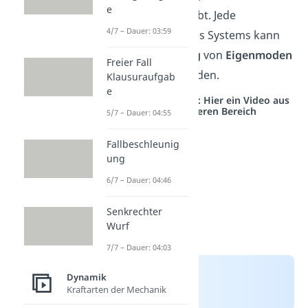
e
Freiheitsgrade gibt. Jede
4/7 – Dauer: 03:59
Schwingung
eines Systems kann
als
Überlagerung
von
Eigenmoden
Freier Fall
beschrieben werden.
Klausuraufgab
e
Studyflix vernetzt: Hier ein Video aus
einem anderen Bereich
5/7 – Dauer: 04:55
Fallbeschleunig
ung
6/7 – Dauer: 04:46
Senkrechter
Wurf
7/7 – Dauer: 04:03
Dynamik
Kraftarten der Mechanik