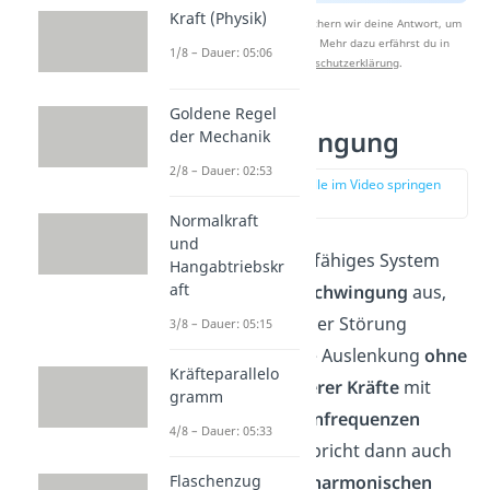
Kraft (Physik)
Nach Beantwortung speichern wir deine Antwort, um
Studyflix zu verbessern. Mehr dazu erfährst du in
1/8 – Dauer: 05:06
unserer
Datenschutzerklärung
.
Goldene Regel
Freie Schwingung
der Mechanik
2/8 – Dauer: 02:53
zur Stelle im Video springen
(00:25)
Normalkraft
und
Ein schwingungsfähiges System
Hangabtriebskr
aft
führt eine
freie Schwingung
aus,
wenn es nach einer Störung
3/8 – Dauer: 05:15
beziehungsweise Auslenkung
ohne
Kräfteparallelo
Einwirkung äußerer Kräfte
mit
gramm
einer seiner
Eigenfrequenzen
4/8 – Dauer: 05:33
schwingt
. Man spricht dann auch
von einer
freien harmonischen
Flaschenzug