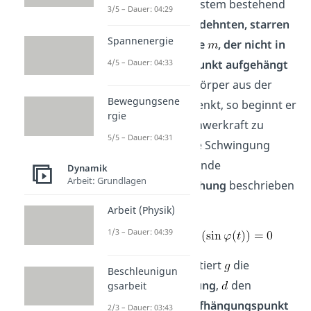
beschreibt ein System bestehend
3/5 – Dauer: 04:29
aus einem
ausgedehnten, starren
Spannenergie
Körper der Masse
, der nicht in
seinem Schwerpunkt aufgehängt
4/5 – Dauer: 04:33
ist
. Wird dieser Körper aus der
Bewegungsene
Ruhelage ausgelenkt, so beginnt er
rgie
aufgrund der Schwerkraft zu
5/5 – Dauer: 04:31
schwingen. Diese Schwingung
kann durch folgende
Dynamik
Arbeit: Grundlagen
Bewegungsgleichung
beschrieben
werden
Arbeit (Physik)
1/3 – Dauer: 04:39
Hierbei repräsentiert
die
Beschleunigun
Fallbeschleunigung
,
den
gsarbeit
Abstand vom Aufhängungspunkt
2/3 – Dauer: 03:43