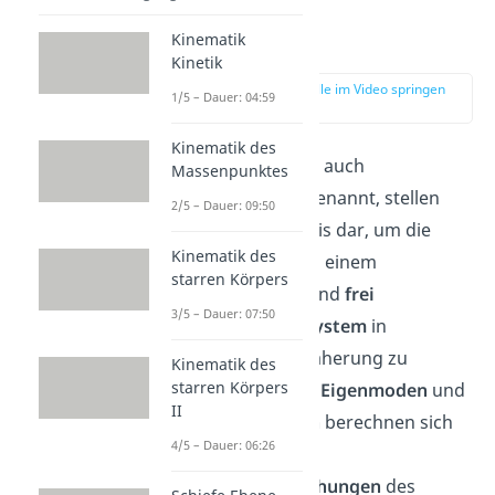
Kinematik
Eigenmode
Kinetik
zur Stelle im Video springen
1/5 – Dauer: 04:59
(00:52)
Kinematik des
Die
Eigenmoden
, auch
Massenpunktes
Normalmoden
genannt, stellen
2/5 – Dauer: 09:50
eine diskrete Basis dar, um die
Kinematik des
Schwingungen in einem
starren Körpers
ungedämpften
und
frei
3/5 – Dauer: 07:50
schwingenden System
in
harmonischer Näherung zu
Kinematik des
starren Körpers
beschreiben. Die
Eigenmoden
und
II
Eigenfrequenzen
berechnen sich
4/5 – Dauer: 06:26
dabei aus den
Bewegungsgleichungen
des