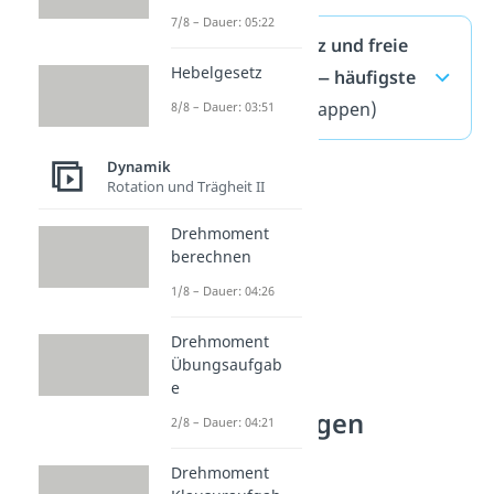
7/8 – Dauer: 05:22
Eigenfrequenz und freie
Hebelgesetz
Schwingung — häufigste
Fragen
(ausklappen)
8/8 – Dauer: 03:51
Dynamik
Rotation und Trägheit II
Drehmoment
berechnen
1/8 – Dauer: 04:26
Drehmoment
Übungsaufgab
e
Schwingungen
2/8 – Dauer: 04:21
verstehen
Drehmoment