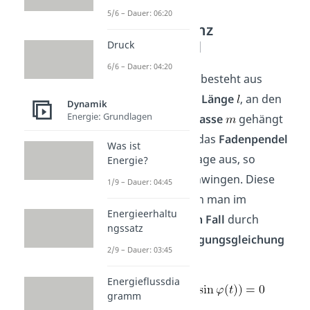
5/6 – Dauer: 06:20
Eigenfrequenz
Fadenpendel
Druck
6/6 – Dauer: 04:20
Ein
Fadenpendel
besteht aus
einem
Faden der Länge
, an den
Dynamik
Energie: Grundlagen
ein
Körper der Masse
gehängt
wird. Lenkt man das
Fadenpendel
Was ist
aus seiner Ruhelage aus, so
Energie?
beginnt es zu schwingen. Diese
1/9 – Dauer: 04:45
Schwingung kann man im
Energieerhaltu
dämpfungsfreien Fall
durch
ngssatz
folgende
Schwingungsgleichung
2/9 – Dauer: 03:45
beschreiben
Energieflussdia
gramm