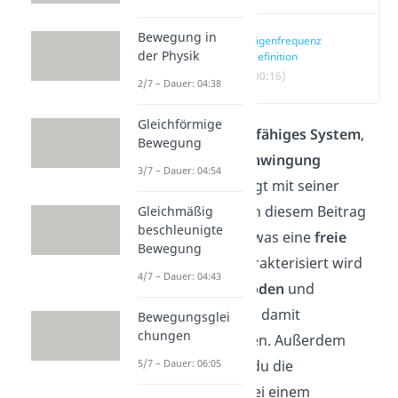
Bewegung in
Eigenfrequenz
der Physik
Definition
(00:16)
2/7 – Dauer: 04:38
Gleichförmige
Ein
schwingungsfähiges System
,
Bewegung
das eine
freie Schwingung
3/7 – Dauer: 04:54
ausführt, schwingt mit seiner
Eigenfrequenz
. In diesem Beitrag
Gleichmäßig
beschleunigte
lernst du, durch was eine
freie
Bewegung
Schwingung
charakterisiert wird
4/7 – Dauer: 04:43
und wie
Eigenmoden
und
Eigenfrequenzen
damit
Bewegungsglei
chungen
zusammenhängen. Außerdem
5/7 – Dauer: 06:05
erfährst du, wie du die
Eigenfrequenz
bei einem