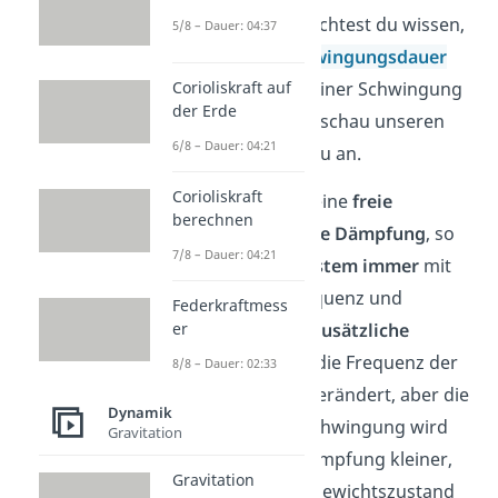
Schwingung
. Möchtest du wissen,
5/8 – Dauer: 04:37
wie man die
Schwingungsdauer
und Amplitude
einer Schwingung
Corioliskraft auf
der Erde
berechnet, dann schau unseren
6/8 – Dauer: 04:21
extra Beitrag dazu an.
Corioliskraft
Betrachtet man eine
freie
berechnen
Schwingung ohne Dämpfung
, so
7/8 – Dauer: 04:21
schwingt das System immer
mit
der gleichen Frequenz und
Federkraftmess
Amplitude. Eine
zusätzliche
er
Dämpfung
lässt die Frequenz der
8/8 – Dauer: 02:33
Schwingung unverändert, aber die
Dynamik
Amplitude der Schwingung wird
Gravitation
aufgrund der Dämpfung kleiner,
Gravitation
bis sie im Gleichgewichtszustand