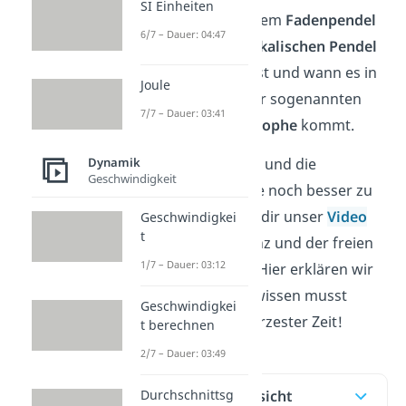
SI Einheiten
Federpendel
, einem
Fadenpendel
6/7 – Dauer: 04:47
und einem
physikalischen Pendel
berechnen kannst und wann es in
Joule
einem System zur sogenannten
7/7 – Dauer: 03:41
Resonanzkatastrophe
kommt.
Dynamik
Um die Thematik und die
Geschwindigkeit
Zusammenhänge noch besser zu
verstehen schau dir unser
Video
Geschwindigkei
t
zur Eigenfrequenz und der freien
1/7 – Dauer: 03:12
Schwingung an. Hier erklären wir
dir alles was du wissen musst
Geschwindigkei
ausführlich in kürzester Zeit!
t berechnen
2/7 – Dauer: 03:49
Durchschnittsg
Inhaltsübersicht