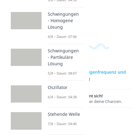
ene
äre
Lösung
Lösung
Schwingungen
Dauer:
Dauer:
- Homogene
07:06
08:07
Lösung
4/8 – Dauer: 07:06
Schwingungen
- Partikuläre
Lösung
zur Videoseite: Eigenfrequenz und
5/8 – Dauer: 08:07
freie Schwingung
Oszillator
Lernen lohnt sich!
6/8 – Dauer: 04:38
Entdecke hier deine Chancen.
Stehende Welle
7/8 – Dauer: 04:40