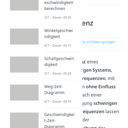
eschwindigkeit
berechnen
3/7 – Dauer: 03:35
Eigenfrequenz
Definition
Winkelgeschwi
ndigkeit
zur Stelle im Video springen
4/7 – Dauer: 05:15
(00:16)
Schallgeschwin
Die
Eigenfrequenz
eines
digkeit
schwingungsfähigen Systems
,
5/7 – Dauer: 05:24
sind diejenigen
Frequenzen
, mit
denen das System
ohne Einfluss
Weg-Zeit-
Diagramm
äußerer Kräfte
nach einer
6/7 – Dauer: 04:18
einmaligen Anregung
schwingen
kann. Die
Eigenfrequenzen
lassen
Geschwindigkei
sich durch lösen der
t-Zeit-
Diagramm
Schwingungsgleichung
des