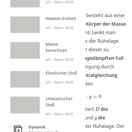
Federpendel
2/6 – Dauer: 03:50
Das
Federpendel
besteht aus einer
Newton Einheit
Feder
, an der ein
Körper der Masse
3/6 – Dauer: 03:25
angebracht wird. Lenkt man
diesen Körper aus der Ruhelage
Masse
aus, dann beginnt dieser zu
berechnen
schwingen. Im
ungedämpften Fall
4/6 – Dauer: 03:59
kann diese Schwingung durch
Elastischer Stoß
folgende
Differentialgleichung
5/6 – Dauer: 04:02
beschrieben werden
Unelastischer
Stoß
Hierbei repräsentiert
die
6/6 – Dauer: 04:31
Federkonstante
und
die
Auslenkung
aus der Ruhelage. Der
Dynamik