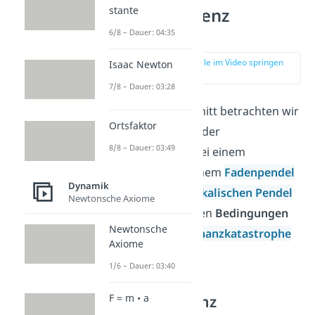
stante
Eigenfrequenz
berechnen
6/8 – Dauer: 04:35
zur Stelle im Video springen
Isaac Newton
(01:48)
7/8 – Dauer: 03:28
In diesem Abschnitt betrachten wir
Ortsfaktor
die Bestimmung der
8/8 – Dauer: 03:49
Eigenfrequenz
bei einem
Federpendel
, einem
Fadenpendel
Dynamik
und einem
physikalischen Pendel
Newtonsche Axiome
und unter welchen
Bedingungen
Newtonsche
es zu einer
Resonanzkatastrophe
Axiome
kommt.
1/6 – Dauer: 03:40
F = m • a
Eigenfrequenz