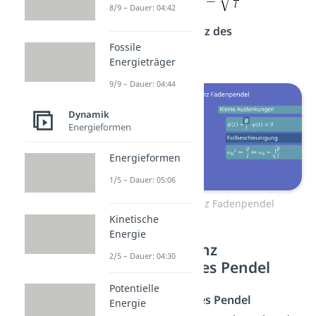
8/9 – Dauer: 04:42
die
Eigenfrequenz des
Fossile
Fadenpendels
.
Energieträger
9/9 – Dauer: 04:44
Dynamik
Energieformen
Energieformen
1/5 – Dauer: 05:06
Eigenfrequenz Fadenpendel
Kinetische
Energie
Eigenfrequenz
2/5 – Dauer: 04:30
physikalisches Pendel
Potentielle
Ein
physikalisches Pendel
Energie