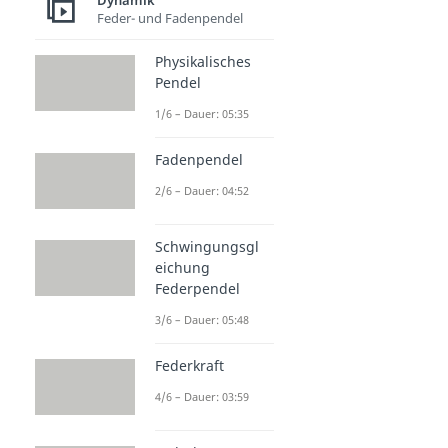
Dynamik
Dauer: 04:38
Feder- und Fadenpendel
Stehende Welle
Dauer: 04:40
Physikalisches
Resonanz
Pendel
Dauer: 04:22
1/6 – Dauer: 05:35
Fadenpendel
2/6 – Dauer: 04:52
Schwingungsgl
eichung
Federpendel
3/6 – Dauer: 05:48
Federkraft
4/6 – Dauer: 03:59