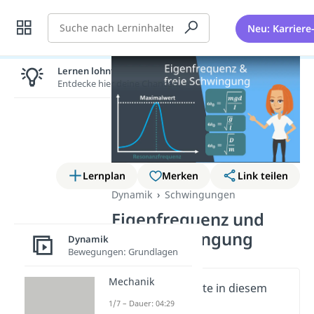
Suche
Neu: Karriere
Lernen lohnt sich!
Entdecke hier deine Chancen.
Lernplan
Merken
Link teilen
Dynamik
Schwingungen
Eigenfrequenz und
freie Schwingung
Dynamik
Bewegungen: Grundlagen
Mechanik
Wichtige Inhalte in diesem
Video
1/7 – Dauer: 04:29