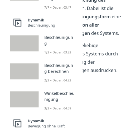
Systems ermitteln. Dabei ist die
7/7 – Dauer: 03:47
allgemeine
Schwingungsform
eine
Dynamik
Linearkombination aller
Beschleunigung
Eigenschwingungen
des Systems.
Beschleunigun
g
Man kann jede beliebige
1/3 – Dauer: 03:32
Schwingung eines Systems durch
eine Überlagerung der
Beschleunigun
Eigenschwingungen ausdrücken.
g berechnen
2/3 – Dauer: 04:22
Winkelbeschleu
nigung
3/3 – Dauer: 04:59
Dynamik
Bewegung ohne Kraft