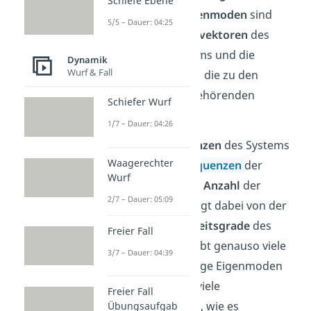
Schiefe Ebene
Systems. Die
Eigenmoden
sind
5/5 – Dauer: 04:25
gerade die
Eigenvektoren
des
Gleichungssystems und die
Dynamik
Wurf & Fall
Eigenfrequenzen
die zu den
Eigenvektoren gehörenden
Schiefer Wurf
Eigenwerte
.
1/7 – Dauer: 04:26
Die
Eigenfrequenzen
des Systems
Waagerechter
sind also die
Frequenzen
der
Wurf
Eigenmoden
. Die
Anzahl
der
2/7 – Dauer: 05:09
Eigenmoden
hängt dabei von der
Anzahl
der
Freiheitsgrade
des
Freier Fall
Systems ab. Es gibt genauso viele
3/7 – Dauer: 04:39
linear unabhängige Eigenmoden
und maximal so viele
Freier Fall
Eigenfrequenzen, wie es
Übungsaufgab