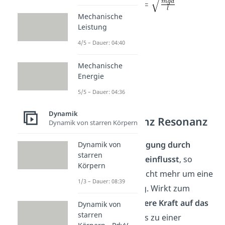
Mechanische
Leistung
4/5 – Dauer: 04:40
Mechanische
Energie
5/5 – Dauer: 04:36
Dynamik
Eigenfrequenz Resonanz
Dynamik von starren Körpern
Wird eine
Schwingung durch
Dynamik von
starren
äußere Kräfte beeinflusst
, so
Körpern
handelt es sich nicht mehr um eine
1/3 – Dauer: 08:39
freie Schwingung. Wirkt zum
Beispiel eine
äußere Kraft auf das
Dynamik von
starren
System ein
, die es zu einer