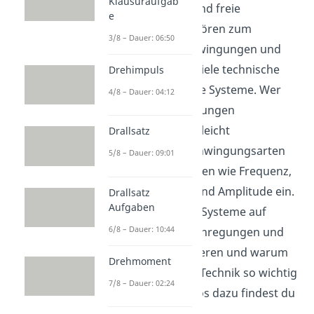
Klausuraufgab
Eigenfrequenz und freie
e
Schwingung gehören zum
3/8 – Dauer: 06:50
Themenfeld Schwingungen und
sind zentral für viele technische
Drehimpuls
und physikalische Systeme. Wer
4/8 – Dauer: 04:12
sich mit Schwingungen
beschäftigt, vergleicht
Drallsatz
verschiedene Schwingungsarten
5/8 – Dauer: 09:01
und ordnet Größen wie Frequenz,
Periodendauer und Amplitude ein.
Drallsatz
Aufgaben
So wird klar, wie Systeme auf
6/8 – Dauer: 10:44
Auslenkungen, Anregungen und
Dämpfung reagieren und warum
Drehmoment
Resonanz in der Technik so wichtig
7/8 – Dauer: 02:24
ist. Weitere Videos dazu findest du
in unserem