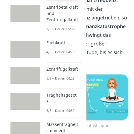
gerade der Resonanzfrequenz
.
Zentripetalkraft
Wird das System mit der
und
Resonanzfrequenz
angetrieben, so
Zentrifugalkraft
kann es zur
Resonanzkatastrophe
3/8 – Dauer: 05:31
kommen. Hier schwingt das
Fliehkraft
System
mit immer größer
werdender Amplitude, bis es sich
4/8 – Dauer: 04:29
selbst zerstört
.
Zentrifugalkraft
5/8 – Dauer: 04:28
Trägheitsgeset
z
6/8 – Dauer: 04:50
Massenträgheit
Resonanzkatastrophe
smoment