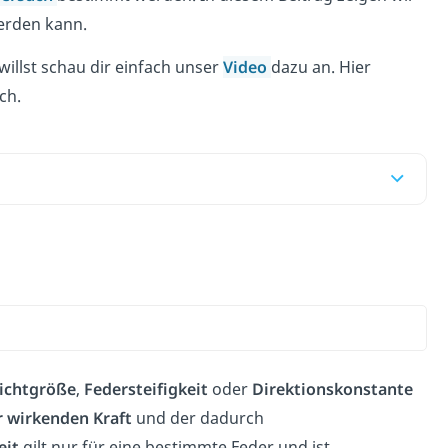
werden kann.
llst schau dir einfach unser
Video
dazu an. Hier
ch.
e
ichtgröße
,
Federsteifigkeit
oder
Direktionskonstante
r
wirkenden
Kraft
und der dadurch
eit
gilt nur für eine bestimmte Feder und ist