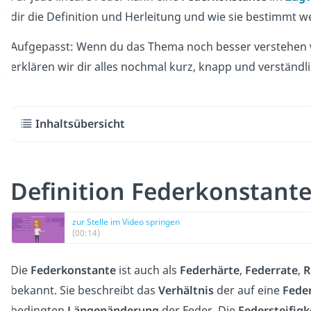
dir die Definition und Herleitung und wie sie bestimmt 
Aufgepasst: Wenn du das Thema noch besser verstehen wi
erklären wir dir alles nochmal kurz, knapp und verständli
Inhaltsübersicht
Definition Federkonstant
zur Stelle im Video springen
(00:14)
Die
Federkonstante
ist auch als
Federhärte
,
Federrate
,
R
bekannt. Sie beschreibt das
Verhältnis
der auf eine
Fede
bedingten
Längenänderung
der Feder. Die
Federsteifigk