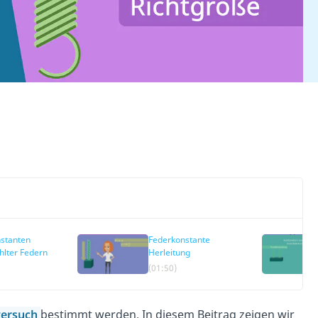
stanten
Federkonstante
lter Federn
Herleitung
(01:50)
ersuch
bestimmt werden. In diesem Beitrag zeigen wir