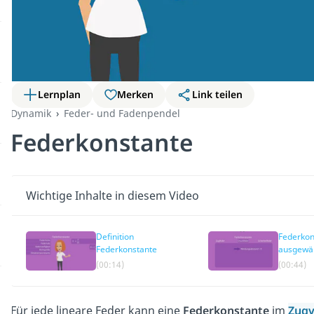
Lernplan
Merken
Link teilen
Dynamik
Feder- und Fadenpendel
Federkonstante
Wichtige Inhalte in diesem Video
Definition
Federkon
Federkonstante
ausgewäh
(00:14)
(00:44)
Für jede lineare Feder kann eine
Federkonstante
im
Zugv