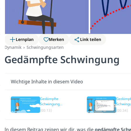
Lernplan
Merken
Link teilen
Dynamik
Schwingungsarten
Gedämpfte Schwingung
Wichtige Inhalte in diesem Video
Gedämpfte
Gedämpf
Schwingung
Schwing
Definition
(00:13)
(00:34)
In diesem Beitrag zeigen wir dir, was die
gedämpfte Sch