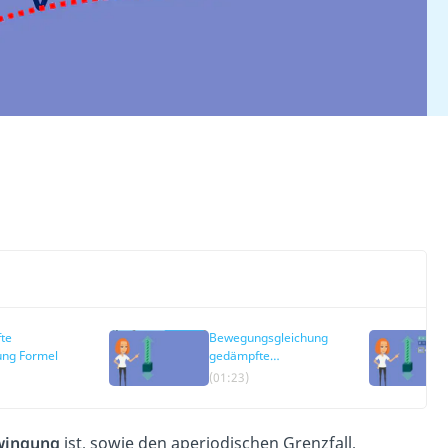
te
Bewegungsgleichung
ung Formel
gedämpfte
Schwingung
(01:23)
wingung
ist, sowie den aperiodischen Grenzfall,