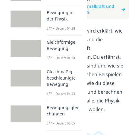
zum Beitrag: Normalkraft und
Bewegung in
Hangabtriebskraft
der Physik
2/7 – Dauer: 04:38
In diesem Video wird erklärt, wie
die Normalkraft und die
Gleichförmige
Hangabtriebskraft
Bewegung
zusammenhängen. Du erfährst,
3/7 – Dauer: 04:54
was diese Kräfte sind und wie sie
Gleichmäßig
wirken. Mit einfachen Beispielen
beschleunigte
wird dir gezeigt, wie du diese
Bewegung
Kräfte verstehen und berechnen
4/7 – Dauer: 04:43
kannst. Ideal für alle, die Physik
Bewegungsglei
besser verstehen wollen.
chungen
5/7 – Dauer: 06:05