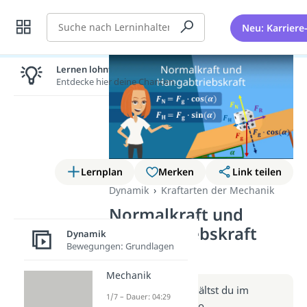
Suche
Neu: Karriere
Lernen lohnt sich!
Entdecke hier deine Chancen.
Lernplan
Merken
Link teilen
Dynamik
Kraftarten der Mechanik
Normalkraft und
Hangabtriebskraft
Dynamik
Bewegungen: Grundlagen
(Video)
Mechanik
Weitere Infos erhältst du im
1/7 – Dauer: 04:29
Beitrag zum Video