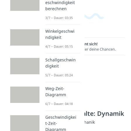
eschwindigkeit
berechnen
3/7 – Dauer: 03:35
Winkelgeschwi
ndigkeit
Lernen lohnt sich!
4/7 – Dauer: 05:15
Entdecke hier deine Chancen.
Schallgeschwin
digkeit
5/7 – Dauer: 05:24
Weg-Zeit-
Diagramm
6/7 – Dauer: 04:18
Weitere Inhalte: Dynamik
Geschwindigkei
Kraftarten der Mechanik
t-Zeit-
Kraft (Physik)
Diagramm