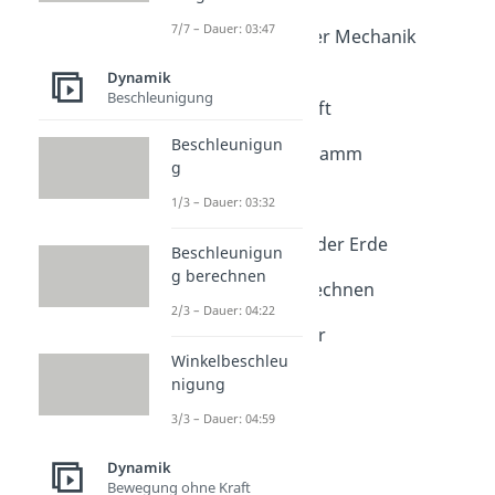
Dauer: 05:06
7/7 – Dauer: 03:47
Goldene Regel der Mechanik
Dauer: 02:53
Dynamik
Normalkraft und
Beschleunigung
Hangabtriebskraft
Dauer: 05:15
Beschleunigun
Kräfteparallelogramm
g
Dauer: 05:33
Flaschenzug
1/3 – Dauer: 03:32
Dauer: 04:37
Corioliskraft auf der Erde
Beschleunigun
Dauer: 04:21
g berechnen
Corioliskraft berechnen
2/3 – Dauer: 04:22
Dauer: 04:21
Federkraftmesser
Dauer: 02:33
Winkelbeschleu
nigung
3/3 – Dauer: 04:59
Dynamik
Bewegung ohne Kraft