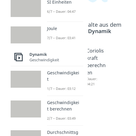
SI Einheiten
6/7 – Dauer: 04:47
Beliebte Inhalte aus dem
Joule
Bereich
Dynamik
7/7 – Dauer: 03:41
Kräftep
Flasche
Coriolis
Dynamik
arallelo
nzug
kraft
Geschwindigkeit
gramm
Dauer:
berechn
04:37
Dauer:
en
Geschwindigkei
05:33
t
Dauer:
04:21
1/7 – Dauer: 03:12
Geschwindigkei
t berechnen
2/7 – Dauer: 03:49
Durchschnittsg