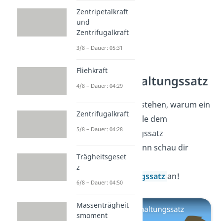
Zentripetalkraft
und
Zentrifugalkraft
3/8 – Dauer: 05:31
Fliehkraft
Energieerhaltungssatz
4/8 – Dauer: 04:29
Du möchtest verstehen, warum ein
Zentrifugalkraft
Perpetuum Mobile dem
5/8 – Dauer: 04:28
Energieerhaltungssatz
widerspricht? Dann schau dir
Trägheitsgeset
unser Video zum
z
Energieerhaltungssatz
an!
6/8 – Dauer: 04:50
Massenträgheit
smoment