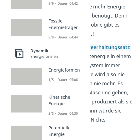
8/9 – Dauer: 04:42
zu entwickeln, die mehr Energie
produziert als sie benötigt. Denn
Fossile
ein Perpetuum Mobile gibt es
Energieträger
schlicht weg nicht!
9/9 – Dauer: 04:44
Nach dem
Energieerhaltungssatz
Dynamik
bleibt die Gesamtenergie in einem
Energieformen
geschlossenen System immer
Energieformen
gleich. Die Energie wird also nie
1/5 – Dauer: 05:06
weniger und auch nie mehr. Es
kann also keine Maschine geben,
Kinetische
die mehr Energie produziert als sie
Energie
braucht. Denn dann würde sie
2/5 – Dauer: 04:30
Energie aus dem Nichts
Potentielle
produzieren.
Energie