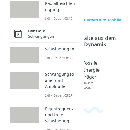
Radialbeschleu
nigung
8/8 – Dauer: 03:10
zur Videoseite: Perpetuum Mobile
Dynamik
Schwingungen
Beliebte Inhalte aus dem
Bereich
Dynamik
Schwingungen
1/8 – Dauer: 08:58
Energie
Energie
Fossile
quellen
träger
Energie
Schwingungsd
Dauer:
Dauer:
träger
auer und
05:40
04:42
Dauer:
Amplitude
04:44
2/8 – Dauer: 05:27
Eigenfrequenz
und freie
Schwingung
3/8 – Dauer: 04:56