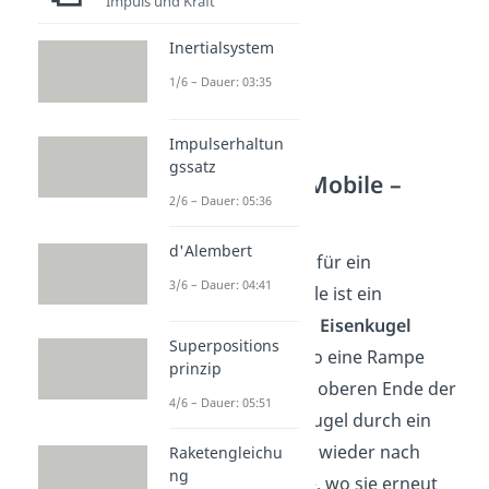
Impuls und Kraft
Inertialsystem
1/6 – Dauer: 03:35
Impulserhaltun
gssatz
Perpetuum Mobile –
2/6 – Dauer: 05:36
Magnet
d'Alembert
Eine andere Idee für ein
3/6 – Dauer: 04:41
Perpetuum Mobile ist ein
Magnet
, der eine
Eisenkugel
Superpositions
anzieht und sie so eine Rampe
prinzip
hochbewegt. Am oberen Ende der
4/6 – Dauer: 05:51
Rampe fällt die Kugel durch ein
Loch und rutscht wieder nach
Raketengleichu
ng
unten zur Rampe, wo sie erneut