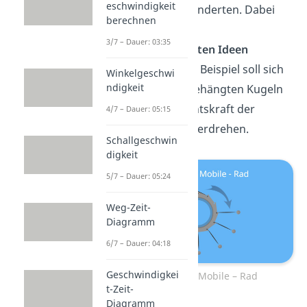
eschwindigkeit
seit vielen Jahrhunderten. Dabei
berechnen
sind sie auf die
3/7 – Dauer: 03:35
unterschiedlichsten Ideen
gekommen. Zum Beispiel soll sich
Winkelgeschwi
ndigkeit
ein Rad mit aufgehängten Kugeln
durch die Gewichtskraft der
4/7 – Dauer: 05:15
Kugeln ewig weiterdrehen.
Schallgeschwin
digkeit
5/7 – Dauer: 05:24
Weg-Zeit-
Diagramm
6/7 – Dauer: 04:18
Geschwindigkei
Perpetuum Mobile – Rad
t-Zeit-
Diagramm