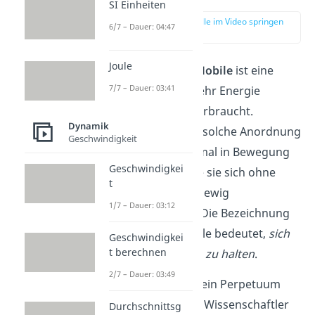
SI Einheiten
zur Stelle im Video springen
6/7 – Dauer: 04:47
(00:17)
Joule
Ein
Perpetuum Mobile
ist eine
7/7 – Dauer: 03:41
Maschine, die mehr Energie
erzeugt als sie verbraucht.
Dynamik
Würdest du eine solche Anordnung
Geschwindigkeit
zum Beispiel einmal in Bewegung
Geschwindigkei
versetzen, würde sie sich ohne
t
weiteren Antrieb ewig
1/7 – Dauer: 03:12
weiterbewegen. Die Bezeichnung
Perpetuum Mobile bedeutet,
sich
Geschwindigkei
t berechnen
selbst am Laufen zu halten
.
2/7 – Dauer: 03:49
Der Gedanke an ein Perpetuum
Mobile fasziniert Wissenschaftler
Durchschnittsg