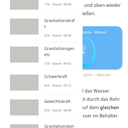
gedrückt werden und oben wieder
1/8 – Dauer: 04:49
in den Behälter fließen.
Gravitationskraf
t
2/8 – Dauer: 04:38
Gravitationsges
etz
3/8 – Dauer: 04:42
Perpetuum Mobile – Wasser
Schwerkraft
4/8 – Dauer: 03:13
In der Praxis wird das Wasser
jedoch nur so weit durch das Rohr
Gewichtskraft
gedrückt, bis es auf dem
gleichen
5/8 – Dauer: 04:49
Level
wie das Wasser im Behälter
ist.
Gravitationskon