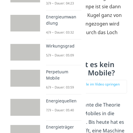
3/9 – Dauer: 04:23
Oben auf der Rampe ist sie dann
so stark, dass die Kugel ganz von
Energieumwan
dlung
dem Magneten angezogen wird
und nicht mehr durch das Loch
4/9 – Dauer: 03:32
fällt.
Wirkungsgrad
5/9 – Dauer: 05:09
Warum gibt es kein
Perpetuum Mobile?
Perpetuum
Mobile
zur Stelle im Video springen
6/9 – Dauer: 03:59
(02:53)
Energiequellen
Kein Erfinder konnte die Theorie
7/9 – Dauer: 05:40
des Perpetuum Mobiles in die
Praxis umsetzten. Bis heute hat es
Energieträger
niemand geschafft, eine Maschine