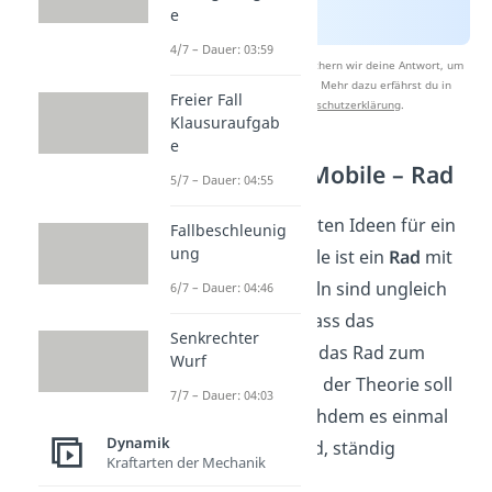
e
4/7 – Dauer: 03:59
Nach Beantwortung speichern wir deine Antwort, um
Studyflix zu verbessern. Mehr dazu erfährst du in
Freier Fall
unserer
Datenschutzerklärung
.
Klausuraufgab
e
Perpetuum Mobile – Rad
5/7 – Dauer: 04:55
Eine der einfachsten Ideen für ein
Fallbeschleunig
ung
Perpetuum Mobile ist ein
Rad
mit
Kugeln. Die Kugeln sind ungleich
6/7 – Dauer: 04:46
angeordnet, sodass das
Senkrechter
Ungleichgewicht das Rad zum
Wurf
Drehen bringt. In der Theorie soll
7/7 – Dauer: 04:03
sich das Rad, nachdem es einmal
Dynamik
angeschubst wird, ständig
Kraftarten der Mechanik
weiterdrehen.