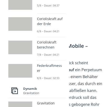
5/8 – Dauer: 04:37
Corioliskraft auf
der Erde
6/8 – Dauer: 04:21
Corioliskraft
Perpetuum Mobile –
berechnen
Wasser
7/8 – Dauer: 04:21
Auf den ersten Blick scheint
Federkraftmess
ein
Wasserkreislauf
ein Perpetuum
er
Mobile zu sein. In einem Behälter
8/8 – Dauer: 02:33
befindet sich Wasser, das durch ein
Dynamik
Rohr nach unten abfließen kann.
Gravitation
Durch den Wasserdruck soll das
Gravitation
Wasser durch das gebogene Rohr