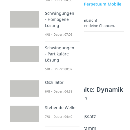
zur Videoseite: Perpetuum Mobile
Schwingungen
- Homogene
Lernen lohnt sich!
Lösung
Entdecke hier deine Chancen.
4/8 – Dauer: 07:06
Schwingungen
- Partikuläre
Lösung
5/8 – Dauer: 08:07
Oszillator
Weitere Inhalte: Dynamik
6/8 – Dauer: 04:38
Energie: Grundlagen
Was ist Energie?
Stehende Welle
Dauer: 04:45
Energieerhaltungssatz
7/8 – Dauer: 04:40
Dauer: 03:45
Energieflussdiagramm