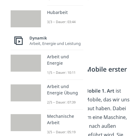
Hubarbeit
3/3 – Dauer: 03:44
Dynamik
Arbeit, Energie und Leistung
Arbeit und
Energie
Perpetuum Mobile erster
1/5 – Dauer: 10:11
Art
Arbeit und
Ein
Perpetuum Mobile 1. Art
ist
Energie Übung
das Perpetuum Mobile, das wir uns
2/5 – Dauer: 07:39
bis jetzt angeschaut haben. Dabei
Mechanische
handelt es sich um eine Maschine,
Arbeit
die mehr Energie nach außen
3/5 – Dauer: 05:19
abgibt als ihr zugeführt wird. Sie