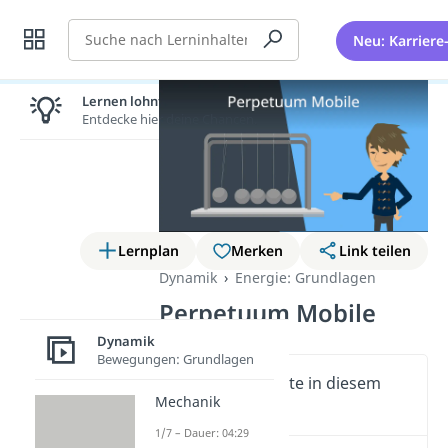
Suche
Neu: Karriere
Lernen lohnt sich!
Entdecke hier deine Chancen.
Lernplan
Merken
Link teilen
Dynamik
Energie: Grundlagen
Perpetuum Mobile
Dynamik
Bewegungen: Grundlagen
Wichtige Inhalte in diesem
Mechanik
Video
1/7 – Dauer: 04:29