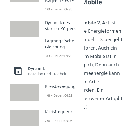
Körpern - PdvV
Perpetuum Mobile
zweiter Art
2/3 – Dauer: 06:36
Ein
Perpetuum Mobile 2. Art
ist
Dynamik des
starren Körpers
eine Maschine, die Energieformen
-
ineinander umwandelt. Dabei geht
Lagrange'sche
Gleichung
keine Energie verloren. Auch ein
solches Perpetuum Mobile ist in
3/3 – Dauer: 09:26
der Praxis unmöglich. Denn auch
Dynamik
abgegebene Wärmeenergie kann
Rotation und Trägheit
nicht vollständig in Arbeit
Kreisbewegung
umgewandelt werden. Ein
1/8 – Dauer: 04:22
Perpetuum Mobile zweiter Art gibt
es also auch nicht!
Kreisfrequenz
2/8 – Dauer: 03:08