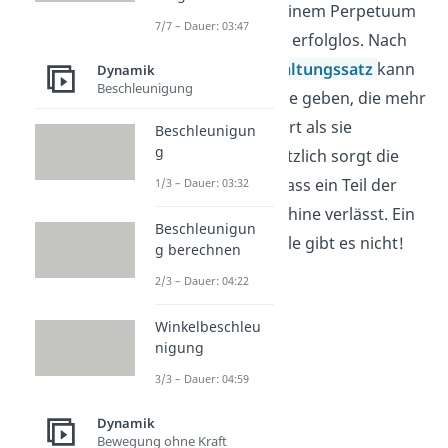
Die Suche nach einem Perpetuum
7/7 – Dauer: 03:47
Mobile ist jedoch erfolglos. Nach
dem
Energieerhaltungssatz
kann
Dynamik
Beschleunigung
es keine Maschine geben, die mehr
Energie produziert als sie
Beschleunigun
g
verbraucht. Zusätzlich sorgt die
Reibung dafür, dass ein Teil der
1/3 – Dauer: 03:32
Energie die Maschine verlässt. Ein
Beschleunigun
Perpetuum Mobile gibt es nicht!
g berechnen
2/3 – Dauer: 04:22
Winkelbeschleu
nigung
3/3 – Dauer: 04:59
Dynamik
Bewegung ohne Kraft