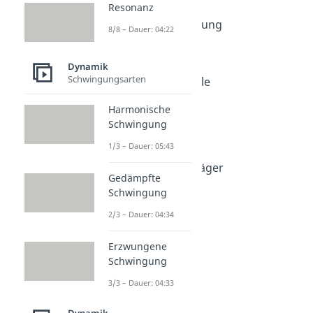
Resonanz
Dauer: 04:23
Energieumwandlung
8/8 – Dauer: 04:22
Dauer: 03:32
Wirkungsgrad
Dynamik
Dauer: 05:09
Schwingungsarten
Perpetuum Mobile
Dauer: 03:59
Harmonische
Energiequellen
Schwingung
Dauer: 05:40
Energieträger
1/3 – Dauer: 05:43
Dauer: 04:42
Fossile Energieträger
Gedämpfte
Dauer: 04:44
Schwingung
2/3 – Dauer: 04:34
Erzwungene
Schwingung
3/3 – Dauer: 04:33