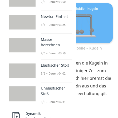
2/6 – Dauer: 03:50
Newton Einheit
3/6 – Dauer: 03:25
Masse
berechnen
Perpetuum Mobile – Kugeln
4/6 – Dauer: 03:59
Allerdings kommen die Kugeln in
Elastischer Stoß
der Praxis nach einiger Zeit zum
5/6 – Dauer: 04:02
Stehen. Denn auch hier bremst die
Reibung
die Kugeln aus und das
Unelastischer
Gesetz der Energieerhaltung gilt
Stoß
nicht mehr.
6/6 – Dauer: 04:31
Dynamik