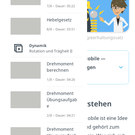
7/8 – Dauer: 05:22
Hebelgesetz
8/8 – Dauer: 03:51
Zum Video: Energieerhaltungssatz
Dynamik
Rotation und Trägheit II
Perpetuum Mobile —
Drehmoment
häufigste Fragen
berechnen
(ausklappen)
1/8 – Dauer: 04:26
Drehmoment
Übungsaufgab
Energie verstehen
e
2/8 – Dauer: 04:21
Ein Perpetuum Mobile ist eine Idee
aus der Physik und gehört zum
Drehmoment