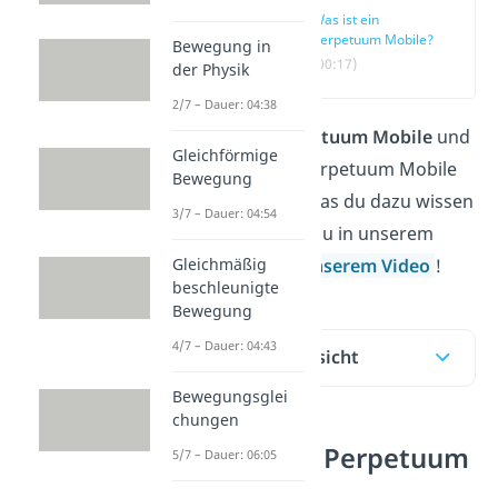
Was ist ein
Perpetuum Mobile?
Bewegung in
(00:17)
der Physik
2/7 – Dauer: 04:38
Was ist ein
Perpetuum Mobile
und
Gleichförmige
ist ein solches Perpetuum Mobile
Bewegung
möglich? Alles, was du dazu wissen
3/7 – Dauer: 04:54
musst, erfährst du in unserem
Gleichmäßig
Beitrag
und in unserem Video
!
beschleunigte
Bewegung
4/7 – Dauer: 04:43
Inhaltsübersicht
Bewegungsglei
chungen
Was ist ein Perpetuum
5/7 – Dauer: 06:05
Mobile?