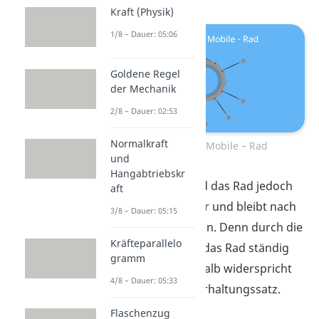
Kraft (Physik)
1/8 – Dauer: 05:06
Goldene Regel
der Mechanik
2/8 – Dauer: 02:53
Normalkraft
Perpetuum Mobile – Rad
und
Hangabtriebskr
In der Praxis wird das Rad jedoch
aft
immer langsamer und bleibt nach
3/8 – Dauer: 05:15
einiger Zeit stehen. Denn durch die
Kräfteparallelo
Reibung
verliert das Rad ständig
gramm
an Energie. Deshalb widerspricht
4/8 – Dauer: 05:33
es dem Energieerhaltungssatz.
Flaschenzug