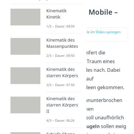
Perpetuum Mobile –
Kinematik
Kinetik
Beispiele
1/5 – Dauer: 04:59
zur Stelle im Video springen
(00:55)
Kinematik des
Massenpunktes
Schon seit jeher eifert die
2/5 – Dauer: 09:50
Menschheit dem Traum eines
Kinematik des
Perpetuum Mobiles nach. Dabei
starren Körpers
sind die Erfinder auf
3/5 – Dauer: 07:50
verschiedenste Ideen gekommen.
Kinematik des
Ein
Rad
soll sich ununterbrochen
starren Körpers
drehen, durch einen
II
Wasserkreislauf
soll unaufhörlich
4/5 – Dauer: 06:26
Wasser fließen,
Kugeln
sollen ewig