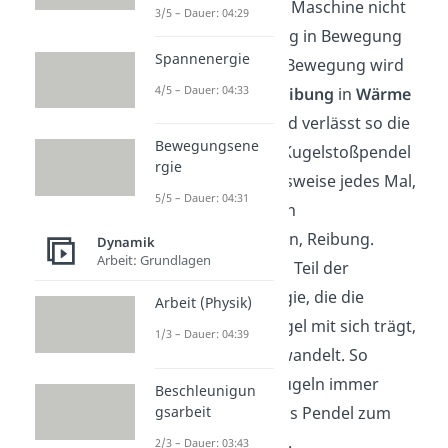
Oft kann sich die Maschine nicht
3/5 – Dauer: 04:29
einmal selbst ewig in Bewegung
Spannenergie
halten. Bei jeder Bewegung wird
4/5 – Dauer: 04:33
Energie durch
Reibung
in
Wärme
umgewandelt und verlässt so die
Bewegungsene
Maschine. Beim Kugelstoßpendel
rgie
entsteht beispielsweise jedes Mal,
5/5 – Dauer: 04:31
wenn zwei Kugeln
aneinanderstoßen, Reibung.
Dynamik
Arbeit: Grundlagen
Dadurch wird ein Teil der
Bewegungsenergie, die die
Arbeit (Physik)
schwingende Kugel mit sich trägt,
1/3 – Dauer: 04:39
in Wärme umgewandelt. So
schwingen die Kugeln immer
Beschleunigun
gsarbeit
schwächer bis das Pendel zum
Stillstand kommt.
2/3 – Dauer: 03:43