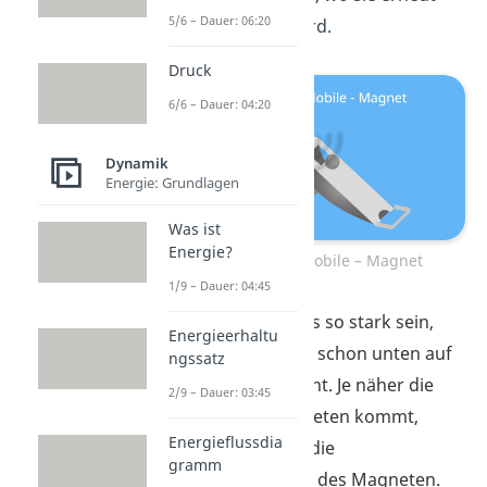
5/6 – Dauer: 06:20
hochgezogen wird.
Druck
6/6 – Dauer: 04:20
Dynamik
Energie: Grundlagen
Was ist
Energie?
Perpetuum Mobile – Magnet
1/9 – Dauer: 04:45
Der Magnet muss so stark sein,
Energieerhaltu
dass er die Kugel schon unten auf
ngssatz
der Rampe anzieht. Je näher die
2/9 – Dauer: 03:45
Kugel dem Magneten kommt,
Energieflussdia
desto größer ist die
gramm
Anziehungskraft
des Magneten.