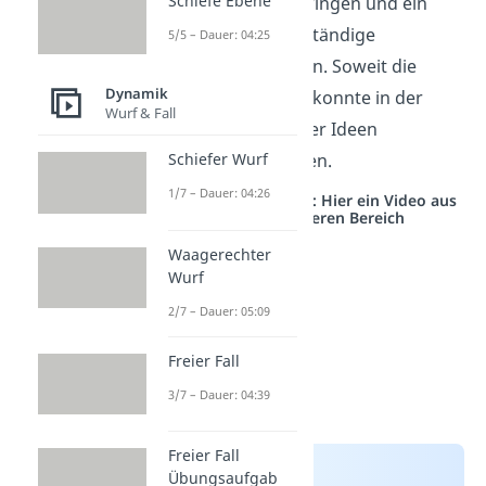
Schiefe Ebene
hin und her schwingen und ein
Magnet
soll für ständige
5/5 – Dauer: 04:25
Bewegung sorgen. Soweit die
Dynamik
Theorie – jedoch konnte in der
Wurf & Fall
Praxis keine dieser Ideen
umgesetzt werden.
Schiefer Wurf
1/7 – Dauer: 04:26
Studyflix vernetzt: Hier ein Video aus
einem anderen Bereich
Waagerechter
Wurf
2/7 – Dauer: 05:09
Freier Fall
3/7 – Dauer: 04:39
Freier Fall
Übungsaufgab