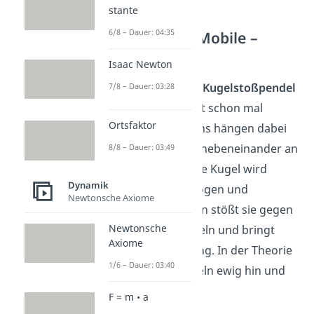
stante
6/8 – Dauer: 04:35
Perpetuum Mobile –
Kugeln
Isaac Newton
Ein sogenanntes
Kugelstoßpendel
7/8 – Dauer: 03:28
hast du bestimmt schon mal
Ortsfaktor
gesehen. Meistens hängen dabei
mehrere Kugeln nebeneinander an
8/8 – Dauer: 03:49
einem Faden. Eine Kugel wird
Dynamik
seitlich hochgezogen und
Newtonsche Axiome
losgelassen. Dann stößt sie gegen
Newtonsche
die anderen Kugeln und bringt
Axiome
diese in Bewegung. In der Theorie
1/6 – Dauer: 03:40
pendeln die Kugeln ewig hin und
her.
F = m • a