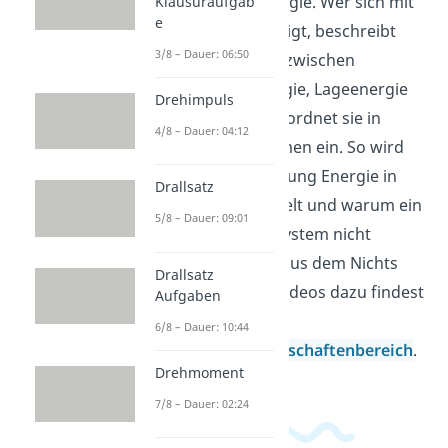
Themenfeld Energie. Wer sich mit
Klausuraufgab
e
Energie beschäftigt, beschreibt
3/8 – Dauer: 06:50
Umwandlungen zwischen
Bewegungsenergie, Lageenergie
Drehimpuls
und Wärme und ordnet sie in
4/8 – Dauer: 04:12
einfachen Systemen ein. So wird
klar, warum Reibung Energie in
Drallsatz
Wärme verwandelt und warum ein
5/8 – Dauer: 09:01
geschlossenes System nicht
einfach Energie aus dem Nichts
Drallsatz
liefert. Weitere Videos dazu findest
Aufgaben
du in unserem
6/8 – Dauer: 10:44
Ingenieurwissenschaftenbereich
.
Drehmoment
7/8 – Dauer: 02:24