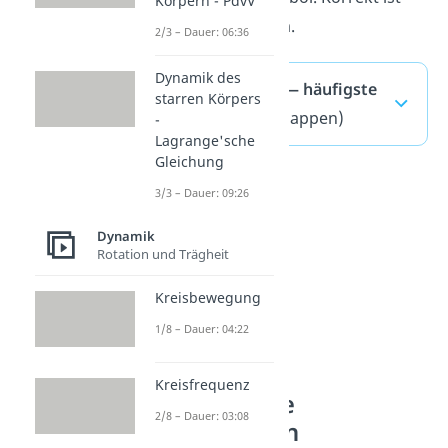
Körpern - PdvV
nm, nicht n m.
2/3 – Dauer: 06:36
Dynamik des
SI Einheiten — häufigste
starren Körpers
Fragen
(ausklappen)
-
Lagrange'sche
Gleichung
3/3 – Dauer: 09:26
Dynamik
Rotation und Trägheit
Kreisbewegung
1/8 – Dauer: 04:22
Kreisfrequenz
Abgeleitete
2/8 – Dauer: 03:08
SI‑Einheiten