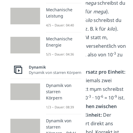
Vorsätze ab
mega
schreibst du
Mechanische
groß (z. B. M für
mega
).
Leistung
Vorsätze bis
kilo
schreibst du
4/5 – Dauer: 04:40
immer klein (z. B. k für
kilo
).
Schreibst du M statt m,
Mechanische
Energie
wechselst du versehentlich von
-3
milli
zu
mega
, also von 10
zu
5/5 – Dauer: 04:36
6
10
.
Dynamik
Genau ein Vorsatz pro Einheit:
Dynamik von starren Körpern
Kombiniere niemals zwei
Dynamik von
Vorsätze. Statt mµm schreibst
starren
-3
-6
-9
du pm, weil 10
· 10
= 10
ist.
Körpern
Kein Leerzeichen zwischen
1/3 – Dauer: 08:39
Vorsatz und Einheit:
Der
Dynamik von
Vorsatz gehört direkt ans
starren
Einheitensymbol. Korrekt ist