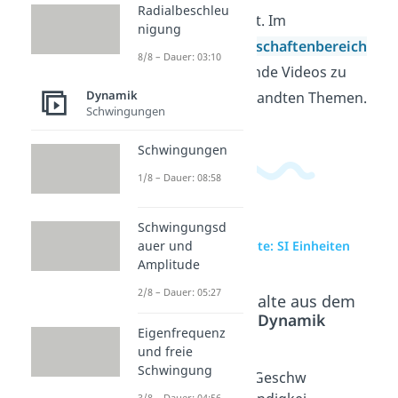
Radialbeschleu
einordnen kannst. Im
nigung
Ingenieurwissenschaftenbereich
8/8 – Dauer: 03:10
findest du passende Videos zu
Dynamik
diesem und verwandten Themen.
Schwingungen
Schwingungen
1/8 – Dauer: 08:58
Schwingungsd
auer und
zur Videoseite: SI Einheiten
Amplitude
2/8 – Dauer: 05:27
Beliebte Inhalte aus dem
Bereich
Dynamik
Eigenfrequenz
und freie
Schwingung
Joule
Geschw
Geschw
Dauer:
3/8 – Dauer: 04:56