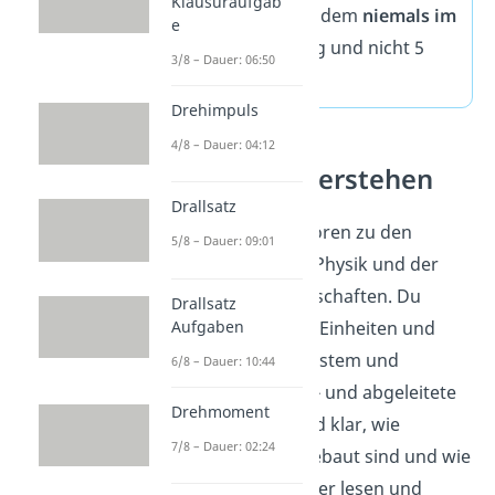
Klausuraufgab
schreibst du zudem
niemals im
e
Plural
, also 5 kg und nicht 5
3/8 – Dauer: 06:50
kgs.
Drehimpuls
4/8 – Dauer: 04:12
Einheiten verstehen
Drallsatz
SI-Einheiten gehören zu den
5/8 – Dauer: 09:01
Grundlagen der Physik und der
Ingenieurwissenschaften. Du
Drallsatz
Aufgaben
ordnest Größen, Einheiten und
Vorsätze im SI-System und
6/8 – Dauer: 10:44
vergleichst Basis- und abgeleitete
Drehmoment
Einheiten. So wird klar, wie
7/8 – Dauer: 02:24
Messwerte aufgebaut sind und wie
du Einheiten sicher lesen und