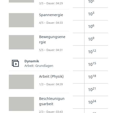
2
hekto
h
10
3/5 – Dauer: 04:29
3
kilo
k
10
Spannenergie
4/5 – Dauer: 04:33
6
mega
M
10
Bewegungsene
9
giga
G
10
rgie
5/5 – Dauer: 04:31
12
tera
T
10
Dynamik
15
peta
P
10
Arbeit: Grundlagen
18
Arbeit (Physik)
exa
E
10
1/3 – Dauer: 04:39
21
zetta
Z
10
Beschleunigun
24
yotta
Y
10
gsarbeit
2/3 – Dauer: 03:43