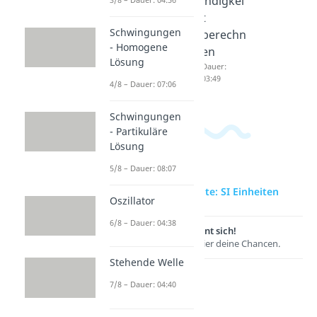
indigkei
indigkei
03:41
t
t
Schwingungen
Dauer:
berechn
03:12
- Homogene
en
Lösung
Dauer:
03:49
4/8 – Dauer: 07:06
Schwingungen
- Partikuläre
Lösung
5/8 – Dauer: 08:07
zur Videoseite: SI Einheiten
Oszillator
6/8 – Dauer: 04:38
Lernen lohnt sich!
Entdecke hier deine Chancen.
Stehende Welle
7/8 – Dauer: 04:40