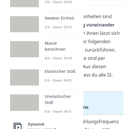
(01:51)
2/6 – Dauer: 03:50
Die sieben Basiseinheiten sind
Newton Einheit
nicht unabhängig voneinander
3/6 – Dauer: 03:25
definiert. Jede von ihnen lässt sich
auf genau eine der folgenden
Masse
berechnen
Naturkonstanten zurückführen.
Diese Zahlenwerte sind per
4/6 – Dauer: 03:59
Definition exakt. Aus diesen
Elastischer Stoß
Zahlenwerten leitest du alle SI-
5/6 – Dauer: 04:02
Einheiten ab:
Unelastischer
Stoß
Symbol
Name
6/6 – Dauer: 04:31
Strahlungsfrequenz
Dynamik