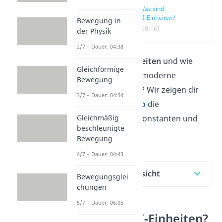
Was sind
SI‑Einheiten?
Bewegung in
(00:16)
der Physik
2/7 – Dauer: 04:38
Was sind
SI-Einheiten
und wie
Gleichförmige
funktioniert das moderne
Bewegung
Einheitensystem? Wir zeigen dir
3/7 – Dauer: 04:54
hier
und im
Video
die
Gleichmäßig
Basiseinheiten, Konstanten und
beschleunigte
Vorsätze.
Bewegung
4/7 – Dauer: 04:43
Inhaltsübersicht
Bewegungsglei
chungen
5/7 – Dauer: 06:05
Was sind SI‑Einheiten?