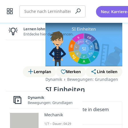
Suche
Neu: Karriere
Lernen lohnt sich!
Entdecke hier deine Chancen.
Lernplan
Merken
Link teilen
Dynamik
Bewegungen: Grundlagen
SI Einheiten
Dynamik
Bewegungen: Grundlagen
Wichtige Inhalte in diesem
Mechanik
Video
1/7 – Dauer: 04:29