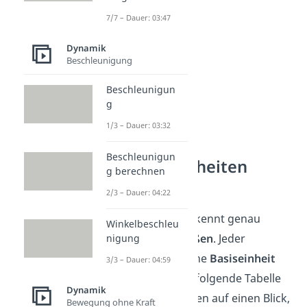
7/7 – Dauer: 03:47
Dynamik
Beschleunigung
Beschleunigun
g
1/3 – Dauer: 03:32
Beschleunigun
SI-Basiseinheiten
g berechnen
Tabelle
2/3 – Dauer: 04:22
Das moderne SI kennt genau
Winkelbeschleu
sieben
Basisgrößen
. Jeder
nigung
Basisgröße ist eine
Basiseinheit
3/3 – Dauer: 04:59
zugeordnet. Die folgende Tabelle
Dynamik
zeigt dir alle sieben auf einen Blick,
Bewegung ohne Kraft