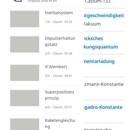
Impuls und Kraft
von Cäsium-133
Inertialsystem
Lichtgeschwindigkeit
1/6 – Dauer: 03:35
im Vakuum
Plancksches
Impulserhaltun
gssatz
Wirkungsquantum
2/6 – Dauer: 05:36
Elementarladung
d'Alembert
3/6 – Dauer: 04:41
Boltzmann-Konstante
Superpositions
prinzip
Avogadro-Konstante
4/6 – Dauer: 05:51
Raketengleichu
ng