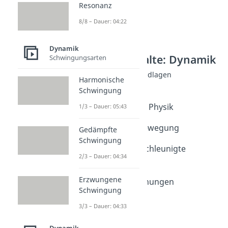
Resonanz
8/8 – Dauer: 04:22
Dynamik
Weitere Inhalte: Dynamik
Schwingungsarten
Bewegungen: Grundlagen
Harmonische
Mechanik
Schwingung
Dauer: 04:29
Bewegung in der Physik
1/3 – Dauer: 05:43
Dauer: 04:38
Gleichförmige Bewegung
Gedämpfte
Dauer: 04:54
Schwingung
Gleichmäßig beschleunigte
2/3 – Dauer: 04:34
Bewegung
Dauer: 04:43
Erzwungene
Bewegungsgleichungen
Schwingung
Dauer: 06:05
SI Einheiten
3/3 – Dauer: 04:33
Dauer: 04:47
Joule