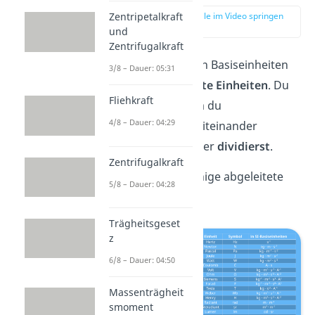
zur Stelle im Video springen
Zentripetalkraft
(04:01)
und
Zentrifugalkraft
Neben den sieben Basiseinheiten
3/8 – Dauer: 05:31
gibt es
abgeleitete Einheiten
. Du
Fliehkraft
bildest sie, indem du
4/8 – Dauer: 04:29
Basiseinheiten miteinander
multiplizierst
oder
dividierst
.
Zentrifugalkraft
Hier siehst du einige abgeleitete
5/8 – Dauer: 04:28
Einheiten:
Trägheitsgeset
z
6/8 – Dauer: 04:50
Massenträgheit
smoment