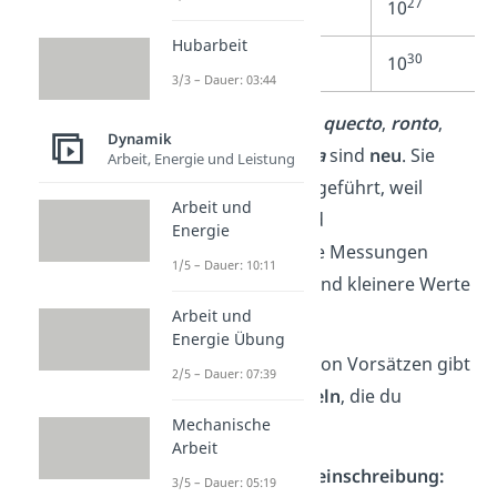
27
ronna
R
10
Hubarbeit
30
quetta
Q
10
3/3 – Dauer: 03:44
Die vier Vorsätze
quecto
,
ronto
,
Dynamik
ronna
und
quetta
sind
neu
. Sie
Arbeit, Energie und Leistung
wurden 2022 eingeführt, weil
Arbeit und
Datenmenge und
Energie
wissenschaftliche Messungen
1/5 – Dauer: 10:11
immer größere und kleinere Werte
erfordern.
Arbeit und
Energie Übung
Beim Schreiben von Vorsätzen gibt
2/5 – Dauer: 07:39
es aber
drei Regeln
, die du
Mechanische
beachten musst:
Arbeit
Groß- und Kleinschreibung:
3/5 – Dauer: 05:19