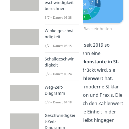
eschwindigkeit
berechnen
3/7 – Dauer: 03:35
Die sieben SI Basiseinheiten
Winkelgeschwi
ndigkeit
Jede SI-Einheit ist seit 2019 so
4/7 – Dauer: 05:15
definiert, dass wenn eine
Schallgeschwin
bestimmte
Naturkonstante
in SI-
digkeit
Einheiten
ausgedrückt wird, sie
5/7 – Dauer: 05:24
einen
exakten Zahlenwert
hat.
Damit trennt das moderne SI klar
Weg-Zeit-
Diagramm
zwischen Definition und Praxis. Die
6/7 – Dauer: 04:18
Definition ist durch den Zahlenwert
fixiert. Wie du eine Einheit in der
Geschwindigkei
Praxis umsetzt, bleibt hingegen
t-Zeit-
Diagramm
offen.