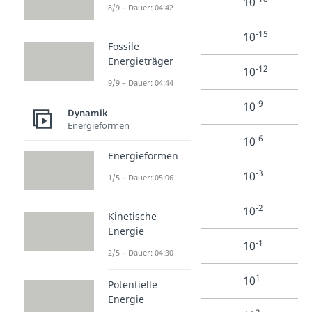
atto
a
10
8/9 – Dauer: 04:42
-15
femto
f
10
Fossile
Energieträger
-12
pico
p
10
9/9 – Dauer: 04:44
-9
nano
n
10
Dynamik
Energieformen
-6
mikro
µ
10
Energieformen
-3
milli
m
10
1/5 – Dauer: 05:06
-2
zenti
c
10
Kinetische
Energie
-1
dezi
d
10
2/5 – Dauer: 04:30
1
deka
da
10
Potentielle
Energie