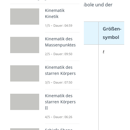
inklusive der Symbole und der
Kinematik
Definitionen.
Kinetik
1/5 – Dauer: 04:59
Größen­
Basisgröße
symbol
Kinematik des
Massenpunktes
Zeit
2/5 – Dauer: 09:50
Kinematik des
starren Körpers
3/5 – Dauer: 07:50
Kinematik des
starren Körpers
II
4/5 – Dauer: 06:26