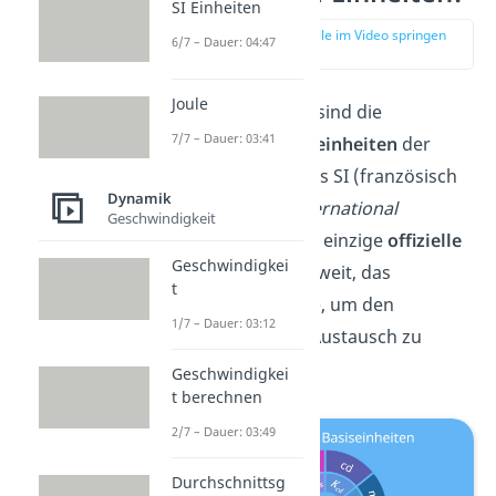
SI Einheiten
zur Stelle im Video springen
6/7 – Dauer: 04:47
(00:16)
Joule
Die
SI-Einheiten
sind die
7/7 – Dauer: 03:41
genormten Maßeinheiten
der
Wissenschaft. Das SI (französisch
Dynamik
für
„Système international
Geschwindigkeit
d’unités“
) ist das einzige
offizielle
Geschwindigkei
Maßsystem
weltweit, das
t
entwickelt wurde, um den
1/7 – Dauer: 03:12
internationalen Austausch zu
vereinfachen.
Geschwindigkei
t berechnen
2/7 – Dauer: 03:49
Durchschnittsg