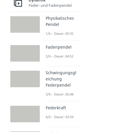
Dynamik
Dauer: 03:41
Feder- und Fadenpendel
Physikalisches
Pendel
1/6 – Dauer: 05:35
Fadenpendel
2/6 – Dauer: 04:52
Schwingungsgl
eichung
Federpendel
3/6 – Dauer: 05:48
Federkraft
4/6 – Dauer: 03:59