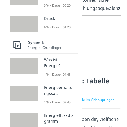
Photometrische
5/6 – Dauer: 06:20
Strahlungsäquivalenz
Druck
6/6 – Dauer: 04:20
Dynamik
Energie: Grundlagen
Was ist
Energie?
1/9 – Dauer: 04:45
SI‑Vorsätze: Tabelle
und Regeln
Energieerhaltu
ngssatz
zur Stelle im Video springen
2/9 – Dauer: 03:45
(02:35)
Energieflussdia
SI-Vorsätze erlauben dir, Vielfache
gramm