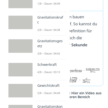
Einheiten
1/8 – Dauer: 04:49
Die Definitionen bauen
Gravitationskraf
t
aufeinander auf. So kannst du
2/8 – Dauer: 04:38
bspw. bei der Definition für
einen
Meter
, noch die
Gravitationsges
Definition einer
Sekunde
etz
einsetzen:
3/8 – Dauer: 04:42
➡️
Schwerkraft
4/8 – Dauer: 03:13
➡️
Gewichtskraft
Studyflix vernetzt: Hier ein Video aus
5/8 – Dauer: 04:49
einem anderen Bereich
Gravitationskon