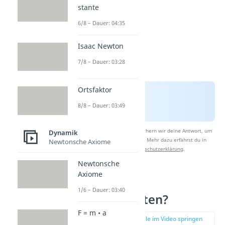
stante
6/8 – Dauer: 04:35
Isaac Newton
7/8 – Dauer: 03:28
Ortsfaktor
8/8 – Dauer: 03:49
Nach Beantwortung speichern wir deine Antwort, um
Dynamik
Studyflix zu verbessern. Mehr dazu erfährst du in
Newtonsche Axiome
unserer
Datenschutzerklärung
.
Newtonsche
Axiome
Was sind
1/6 – Dauer: 03:40
SI‑Konstanten?
F = m • a
zur Stelle im Video springen