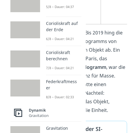
5/8 – Dauer: 04:37
Corioliskraft auf
der Erde
Schon gewusst?
Bis 2019 hing die
6/8 – Dauer: 04:21
Definition des Kilogramms von
einem physischen Objekt ab. Ein
Corioliskraft
Metallzylinder in Paris, das
berechnen
sogenannte
Urkilogramm
, war die
7/8 – Dauer: 04:21
weltweite Referenz für Masse.
Federkraftmess
Dieses System hatte einen
er
entscheidenden Nachteil:
8/8 – Dauer: 02:33
Veränderte sich das Objekt,
veränderte sich die Einheit.
Dynamik
Gravitation
Definitionen der SI-
Gravitation