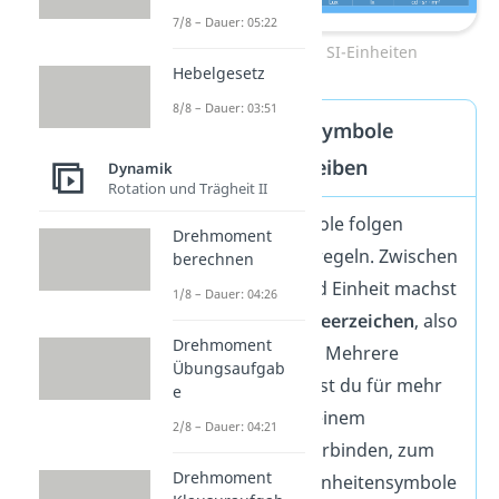
7/8 – Dauer: 05:22
Abgeleitete SI-Einheiten
Hebelgesetz
8/8 – Dauer: 03:51
SI‑Einheitensymbole
korrekt schreiben
Dynamik
Rotation und Trägheit II
Einheitensymbole folgen
Drehmoment
festen Schreibregeln. Zwischen
berechnen
Zahlenwert und Einheit machst
1/8 – Dauer: 04:26
du immer ein
Leerzeichen
, also
Drehmoment
5 kg, nicht 5kg. Mehrere
Übungsaufgab
Einheiten kannst du für mehr
e
Übersicht mit einem
2/8 – Dauer: 04:21
Mittelpunkt
verbinden, zum
Drehmoment
Beispiel N·m. Einheitensymbole