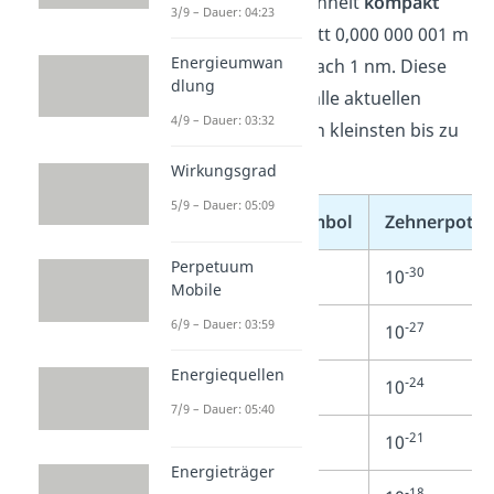
und Teile einer Einheit
kompakt
3/9 – Dauer: 04:23
darzustellen
. Statt 0,000 000 001 m
Energieumwan
schreibst du einfach 1 nm. Diese
dlung
Tabelle zeigt dir alle aktuellen
4/9 – Dauer: 03:32
Vorsätze, von den kleinsten bis zu
den größten:
Wirkungsgrad
5/9 – Dauer: 05:09
Vorsatz
Symbol
Zehnerpoten
Perpetuum
-30
quecto
q
10
Mobile
6/9 – Dauer: 03:59
-27
ronto
r
10
Energiequellen
-24
yocto
y
10
7/9 – Dauer: 05:40
-21
zepto
z
10
Energieträger
-18