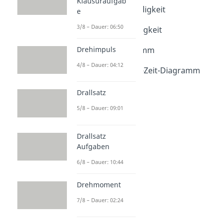
Klausuraufgab
Winkelgeschwindigkeit
e
Dauer: 05:15
3/8 – Dauer: 06:50
Schallgeschwindigkeit
Dauer: 05:24
Drehimpuls
Weg-Zeit-Diagramm
Dauer: 04:18
4/8 – Dauer: 04:12
Geschwindigkeit-Zeit-Diagramm
Dauer: 03:47
Drallsatz
5/8 – Dauer: 09:01
Drallsatz
Aufgaben
6/8 – Dauer: 10:44
Drehmoment
7/8 – Dauer: 02:24