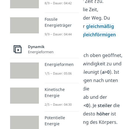
dem Quadrat der Zeit
t
zu.
8/9 – Dauer: 04:42
Verdoppelt sich die Zeit,
vervierfacht sich der Weg. Du
Fossile
Energieträger
sprichst von einer
gleichmäßig
beschleunigten gleichförmigen
9/9 – Dauer: 04:44
Bewegung
.
Dynamik
Energieformen
Ist die Parabel nach oben geöffnet,
nimmt die Geschwindigkeit zu und
Energieformen
der Körper beschleunigt (
a>0
). Ist
1/5 – Dauer: 05:06
die Parabel hingegen nach unten
geöffnet, nimmt die
Kinetische
Energie
Geschwindigkeit ab und der
2/5 – Dauer: 04:30
Körper bremst (
a<0
). Je
steiler
die
Parabel verläuft, desto
höher
ist
Potentielle
die Beschleunigung des Körpers.
Energie