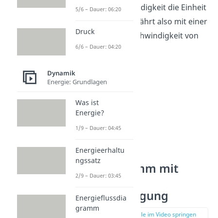
hat die Geschwindigkeit die Einheit
5/6 – Dauer: 06:20
km/h. Das Auto fährt also mit einer
Druck
konstanten Geschwindigkeit von
6/6 – Dauer: 04:20
50 km/h.
Dynamik
Energie: Grundlagen
Was ist
Energie?
1/9 – Dauer: 04:45
Energieerhaltu
ngssatz
s-t-Diagramm mit
2/9 – Dauer: 03:45
konstanter
Beschleunigung
Energieflussdia
gramm
zur Stelle im Video springen