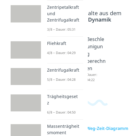
Zentripetalkraft
Beliebte Inhalte aus dem
und
Bereich
Dynamik
Zentrifugalkraft
3/8 – Dauer: 05:31
Geschw
Beschle
Beschle
Fliehkraft
indigkei
unigun
unigun
t-Zeit-
g
g
4/8 – Dauer: 04:29
Diagra
Dauer:
berechn
03:32
mm
en
Zentrifugalkraft
Dauer:
Dauer:
5/8 – Dauer: 04:28
03:47
04:22
Trägheitsgeset
z
6/8 – Dauer: 04:50
Massenträgheit
zur Videoseite: Weg-Zeit-Diagramm
smoment