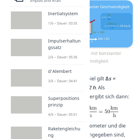
Impuls und Kraft
Inertialsystem
1/6 – Dauer: 03:35
Impulserhaltun
gssatz
s-t-Diagramm mit konstanter
2/6 – Dauer: 05:36
Geschwindigkeit
d'Alembert
In unserem Beispiel gilt
∆s =
3/6 – Dauer: 04:41
100
km
und
∆t = 2 h
. Als
Geschwindigkeit ergibt sich dann:
Superpositions
prinzip
4/6 – Dauer: 05:51
Da der Weg in Kilometer und die
Raketengleichu
Zeit in Stunden angegeben sind,
ng