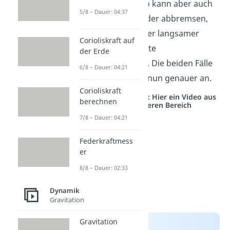
Gerade. Das Auto kann aber auch
5/8 – Dauer: 04:37
beschleunigen oder abbremsen,
also schneller oder langsamer
Corioliskraft auf
werden (konstante
der Erde
Beschleunigung). Die beiden Fälle
6/8 – Dauer: 04:21
schauen wir uns nun genauer an.
Corioliskraft
Studyflix vernetzt: Hier ein Video aus
berechnen
einem anderen Bereich
7/8 – Dauer: 04:21
Federkraftmess
er
8/8 – Dauer: 02:33
Dynamik
Gravitation
Gravitation