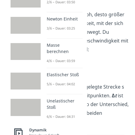
Kreisbewegung
.
2/6 – Dauer: 03:50
Je steiler der Graph, desto größer
Newton Einheit
die Geschwindigkeit, mit der sich
3/6 – Dauer: 03:25
der Körper fortbewegt. Du
bestimmst die Geschwindigkeit mit
Masse
folgender Formel:
berechnen
4/6 – Dauer: 03:59
Elastischer Stoß
5/6 – Dauer: 04:02
∆s
ist die zurückgelegte Strecke s
zwischen zwei Zeitpunkten.
∆t
ist
Unelastischer
die Differenz, also der Unterschied,
Stoß
zwischen diesen beiden
6/6 – Dauer: 04:31
Zeitpunkten.
Dynamik