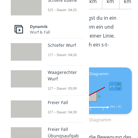
Schiefe Ebene
s
km
km
km
km
5/5 – Dauer: 04:25
Diese Punkte trägst du in ein
Koordinatensystem ein und
Dynamik
Wurf & Fall
verbindest sie zu einer Linie.
Daraus ergibt sich ein s-t-
Schiefer Wurf
Diagramm.
1/7 – Dauer: 04:26
Waagerechter
Wurf
2/7 – Dauer: 05:09
Freier Fall
3/7 – Dauer: 04:39
Weg-Zeit-Diagramm
Freier Fall
Übungsaufgab
Schauen wir uns die Bewegung des