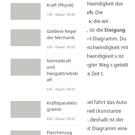
mit welcher Geschwindigkeit das
Kraft (Physik)
Auto fährt:
50 km/h
. Die
1/8 – Dauer: 05:06
Geschwindigkeit
v
, die wir
berechnet haben, ist die
Steigung
Goldene Regel
der Mechanik
des Graphen im s-t-Diagramm. Du
bestimmst die Geschwindigkeit mit
2/8 – Dauer: 02:53
der Formel: Geschwindigkeit v ist
Normalkraft
gleich zurückgelegter Weg s geteilt
und
durch vergangene Zeit t.
Hangabtriebskr
aft
3/8 – Dauer: 05:15
In unserem Beispiel fährt das Auto
Kräfteparallelo
gramm
immer gleich schnell (konstante
4/8 – Dauer: 05:33
Geschwindigkeit), deshalb ist der
Graph im Weg-Zeit Diagramm eine
Flaschenzug