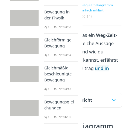
Weg-Zeit-Diagramm
einfach erklärt
Bewegung in
(00:14)
der Physik
2/7 – Dauer: 04:38
Du fragst dich, was ein
Weg-Zeit-
Gleichförmige
Diagramm
ist? Welche Aussage
Bewegung
dahinter steckt und wie du
3/7 – Dauer: 04:54
es interpretieren kannst, erfährst
Gleichmäßig
du in unserem Beitrag
und in
beschleunigte
unserem Video
!
Bewegung
4/7 – Dauer: 04:43
Inhaltsübersicht
Bewegungsglei
chungen
5/7 – Dauer: 06:05
Weg-Zeit-Diagramm