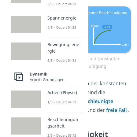
3/5 – Dauer: 04:29
Spannenergie
4/5 – Dauer: 04:33
Bewegungsene
rgie
s-t-Diagramm mit konstanter
5/5 – Dauer: 04:31
Beschleunigung
Dynamik
Arbeit: Grundlagen
Spezielle Formen
der konstanten
Beschleunigung sind die
Arbeit (Physik)
gleichmäßig beschleunigte
1/3 – Dauer: 04:39
Kreisbewegung
und der
freie Fall
.
Beschleunigun
gsarbeit
Geschwindigkeit
2/3 – Dauer: 03:43