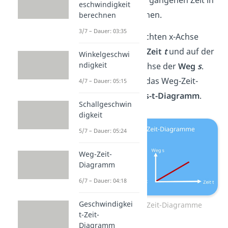
eschwindigkeit
Form eines Graphen.
berechnen
3/7 – Dauer: 03:35
Auf der waagerechten x-Achse
befindet sich die
Zeit
t
und auf der
Winkelgeschwi
ndigkeit
senkrechten y-Achse der
Weg
s
.
Deswegen heißt das Weg-Zeit-
4/7 – Dauer: 05:15
Diagramm auch
s-t-Diagramm
.
Schallgeschwin
digkeit
5/7 – Dauer: 05:24
Weg-Zeit-
Diagramm
6/7 – Dauer: 04:18
Geschwindigkei
Typische Weg-Zeit-Diagramme
t-Zeit-
Diagramm