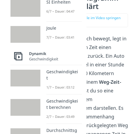
SI Einheiten
einfach erklärt
6/7 – Dauer: 04:47
zur Stelle im Video springen
(00:14)
Joule
7/7 – Dauer: 03:41
Ein Körper, der sich bewegt, legt in
einer bestimmten Zeit einen
Dynamik
bestimmten Weg zurück. Ein Auto
Geschwindigkeit
kann zum Beispiel in einer Stunde
Geschwindigkei
einen Weg von 50 Kilometern
t
zurücklegen. In einem
Weg-Zeit-
1/7 – Dauer: 03:12
Diagramm
kannst du so eine
Bewegung in einem
Geschwindigkei
t berechnen
Koordinatensystem darstellen. Es
zeigt dir den Zusammenhang
2/7 – Dauer: 03:49
zwischen dem zurückgelegten Weg
Durchschnittsg
und der dabei vergangenen Zeit in