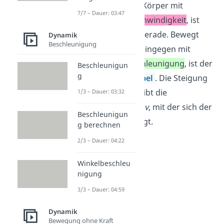
Bewegt sich der Körper mit
7/7 – Dauer: 03:47
konstanter Geschwindigkeit
, ist
der Graph eine Gerade. Bewegt
Dynamik
Beschleunigung
sich der Körper hingegen mit
konstanter Beschleunigung
, ist der
Beschleunigun
g
Graph eine
Parabel
. Die Steigung
des Graphen ergibt die
1/3 – Dauer: 03:32
Geschwindigkeit
v
, mit der sich der
Beschleunigun
Körper fortbewegt.
g berechnen
2/3 – Dauer: 04:22
Winkelbeschleu
nigung
3/3 – Dauer: 04:59
Dynamik
Bewegung ohne Kraft