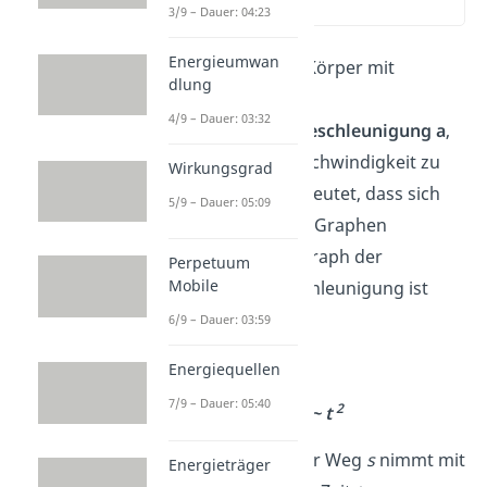
(03:13)
3/9 – Dauer: 04:23
Energieumwan
Bewegt sich ein Körper mit
dlung
konstanter
bzw.
4/9 – Dauer: 03:32
gleichmäßiger
Beschleunigung a
,
nimmt seine Geschwindigkeit zu
Wirkungsgrad
oder ab. Das bedeutet, dass sich
5/9 – Dauer: 05:09
die Steigung des Graphen
verändert. Der Graph der
Perpetuum
Mobile
konstanten Beschleunigung ist
eine
Parabel
.
6/9 – Dauer: 03:59
Dabei gilt:
Energiequellen
7/9 – Dauer: 05:40
2
s ~ t
Das bedeutet, der Weg
s
nimmt mit
Energieträger