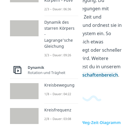
Themenfeld Bewegung. Du
Körpern - PdvV
beschreibst Bewegungen mit
2/3 – Dauer: 06:36
Größen wie Weg, Zeit und
Dynamik des
Geschwindigkeit und ordnest sie in
starren Körpers
ein Koordinatensystem ein. So
-
Lagrange'sche
erkennst du, ob sich etwas
Gleichung
gleichmäßig bewegt oder schneller
3/3 – Dauer: 09:26
und langsamer wird. Weitere
Videos dazu findest du in unserem
Dynamik
Rotation und Trägheit
Ingenieurwissenschaftenbereich
.
Kreisbewegung
1/8 – Dauer: 04:22
Kreisfrequenz
2/8 – Dauer: 03:08
zur Videoseite: Weg-Zeit-Diagramm