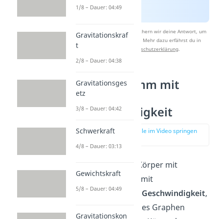
1/8 – Dauer: 04:49
Nach Beantwortung speichern wir deine Antwort, um
Gravitationskraf
Studyflix zu verbessern. Mehr dazu erfährst du in
t
unserer
Datenschutzerklärung
.
2/8 – Dauer: 04:38
s-t-Diagramm mit
Gravitationsges
etz
konstanter
Geschwindigkeit
3/8 – Dauer: 04:42
Schwerkraft
zur Stelle im Video springen
(01:35)
4/8 – Dauer: 03:13
Bewegt sich ein Körper mit
Gewichtskraft
konstanter
, also mit
5/8 – Dauer: 04:49
gleichbleibender
Geschwindigkeit
,
ist die Steigung des Graphen
Gravitationskon