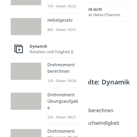
7/8 – Dauer: 05:22
Lernen lohnt sich!
Entdecke hier deine Chancen.
Hebelgesetz
8/8 – Dauer: 03:51
Dynamik
Rotation und Trägheit II
Drehmoment
berechnen
Weitere Inhalte: Dynamik
1/8 – Dauer: 04:26
Geschwindigkeit
Drehmoment
Geschwindigkeit
Übungsaufgab
Dauer: 03:12
e
Geschwindigkeit berechnen
Dauer: 03:49
2/8 – Dauer: 04:21
Durchschnittsgeschwindigkeit
berechnen
Drehmoment
Dauer: 03:35