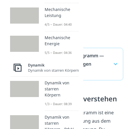
Mechanische
Leistung
4/5 – Dauer: 04:40
Mechanische
Energie
5/5 – Dauer: 04:36
Weg-Zeit-Diagramm —
häufigste Fragen
Dynamik
Dynamik von starren Körpern
(ausklappen)
Dynamik von
starren
Körpern
Bewegung verstehen
1/3 – Dauer: 08:39
Ein Weg Zeit Diagramm ist eine
Dynamik von
typische Darstellung aus dem
starren