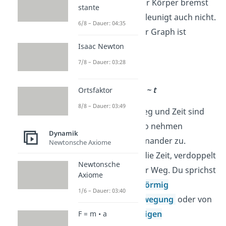
überall gleich. Der Körper bremst
stante
nie ab und beschleunigt auch nicht.
6/8 – Dauer: 04:35
Das bedeutet, der Graph ist
eine
Gerade
.
Isaac Newton
7/8 – Dauer: 03:28
Dabei gilt:
s ~ t
Ortsfaktor
8/8 – Dauer: 03:49
Das bedeutet, Weg und Zeit sind
proportional, also nehmen
Dynamik
gleichmäßig zueinander zu.
Newtonsche Axiome
Verdoppelt sich die Zeit, verdoppelt
Newtonsche
sich also auch der Weg. Du sprichst
Axiome
von einer
gleichförmig
1/6 – Dauer: 03:40
geradlinigen Bewegung
oder von
einer
gleichförmigen
F = m • a