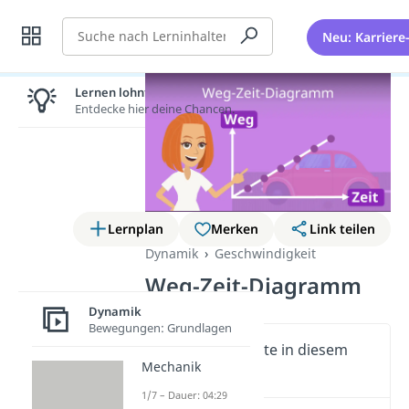
Suche
Neu: Karriere
Lernen lohnt sich!
Entdecke hier deine Chancen.
Lernplan
Merken
Link teilen
Dynamik
Geschwindigkeit
Weg-Zeit-Diagramm
Dynamik
Bewegungen: Grundlagen
Wichtige Inhalte in diesem
Mechanik
Video
1/7 – Dauer: 04:29