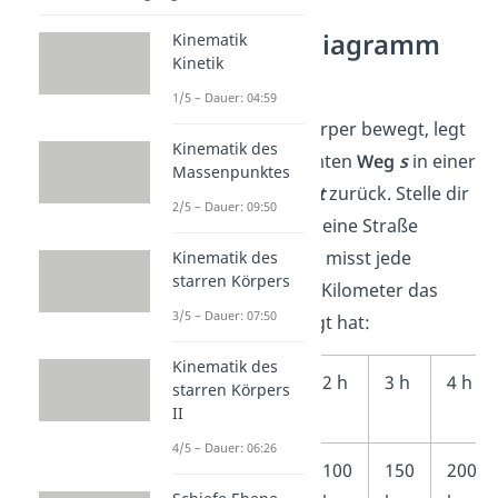
Weg-Zeit-Diagramm
Kinematik
Kinetik
verstehen
1/5 – Dauer: 04:59
Wenn sich ein Körper bewegt, legt
Kinematik des
er einen bestimmten
Weg
s
in einer
Massenpunktes
bestimmter
Zeit
t
zurück. Stelle dir
2/5 – Dauer: 09:50
ein Auto vor, das eine Straße
entlang fährt. Du misst jede
Kinematik des
starren Körpers
Stunde, wie viele Kilometer das
3/5 – Dauer: 07:50
Auto zurückgelegt hat:
Kinematik des
Zeit
1 h
2 h
3 h
4 h
starren Körpers
t
II
4/5 – Dauer: 06:26
Weg
50
100
150
200