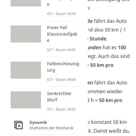
e
Autos genauer an:
4/7 – Dauer: 03:59
In
einer Stunde
fährt das Auto
Freier Fall
50 km
. Das sind also 50 km / 1
Klausuraufgab
h =
50 km pro Stunde
.
e
Nach
zwei Stunden
hat es
100
5/7 – Dauer: 04:55
km
zurückgelegt. Auch das sind
Fallbeschleunig
100 km / 2 h =
50 km pro
ung
Stunde
.
6/7 – Dauer: 04:46
In
drei Stunden
fährt das Auto
150 km
. Wir kommen wieder
Senkrechter
Wurf
auf 150 km / 3 h =
50 km pro
Stunde
.
7/7 – Dauer: 04:03
Das Auto legt also konstant 50 km
Dynamik
Kraftarten der Mechanik
pro Stunde zurück. Damit weißt du,