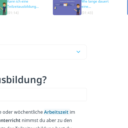
Kann ich eine
Wie lange dauert
Teilzeitausbildung
eine
machen? —
Teilzeitausbildung?
(01:14)
(01:43)
Voraussetzungen
ausbildung?
he oder wöchentliche
Arbeitszeit
im
nterricht
nimmst du aber zu den