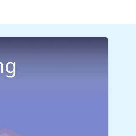
n, warum du eine Ausbildung lieber in Teilzeit
nd
im Video
!