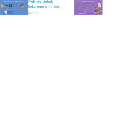
Welches Gehalt
Welche Vorteile 
bekomme ich in der
eine
Teilzeitausbildung?
Teilzeitausbildu
(02:29)
(03:07)