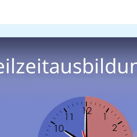
er ein zusätzlicher Job: Es kann verschiedene Gründe gebe
 Voraussetzungen der
Teilzeitausbildung
erfährst du hier u