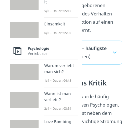
it
Es gibt also keine angeborenen
5/6 – Dauer: 05:15
Verhaltensweisen. Jedes Verhalten
wird durch eine Reaktion auf einen
Einsamkeit
Reiz der Umwelt gelernt.
6/6 – Dauer: 05:05
Behaviorismus — häufigste
Psychologie
Verliebt sein
Fragen
(ausklappen)
Warum verliebt
man sich?
Behaviorismus Kritik
1/4 – Dauer: 04:48
Wann ist man
Der Behaviorismus wurde häufig
verliebt?
kritisiert von kognitiven Psychologen.
2/4 – Dauer: 03:34
Der
Kognitivismus
ist neben dem
Behaviorismus eine wichtige Strömung
Love Bombing