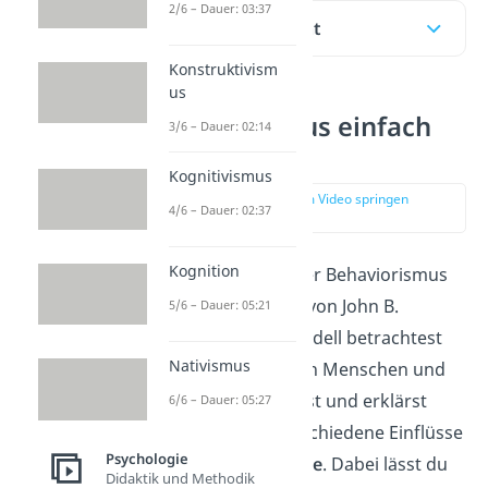
2/6 – Dauer: 03:37
Inhaltsübersicht
Konstruktivism
us
Behaviorismus einfach
3/6 – Dauer: 02:14
erklärt
Kognitivismus
zur Stelle im Video springen
4/6 – Dauer: 02:37
(00:20)
Kognition
Begründet wurde der Behaviorismus
(engl. Behaviorism) von John B.
5/6 – Dauer: 05:21
Watson. Bei dem Modell betrachtest
Nativismus
du das Verhalten von Menschen und
Tiere. Du untersuchst und erklärst
6/6 – Dauer: 05:27
Reaktionen
auf verschiedene Einflüsse
Psychologie
der Umwelt, die
Reize
. Dabei lässt du
Didaktik und Methodik