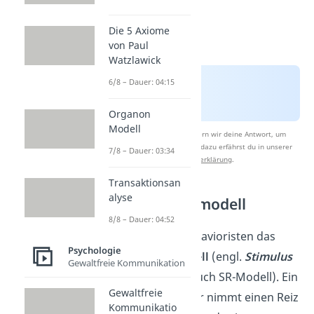
Die 5 Axiome
von Paul
Watzlawick
6/8 – Dauer: 04:15
Organon
Modell
Nach Beantwortung speichern wir deine Antwort, um
Studyflix zu verbessern. Mehr dazu erfährst du in unserer
7/8 – Dauer: 03:34
Datenschutzerklärung
.
Transaktionsan
alyse
Reiz Reaktionsmodell
8/8 – Dauer: 04:52
Dazu nutzen die Behavioristen das
Psychologie
Reiz Reaktionsmodell
(engl.
Stimulus
Gewaltfreie Kommunikation
Response Modell
, auch SR-Modell). Ein
Gewaltfreie
Mensch oder ein Tier nimmt einen Reiz
Kommunikatio