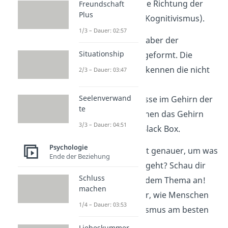
entwickelte sich in die Richtung der
Freundschaft
Plus
kognitiven Ansätze (Kognitivismus).
1/3 – Dauer: 02:57
Gleichzeitig hat sich aber der
Situationship
Neobehaviorismus
geformt. Die
Neobehavioristen erkennen die nicht
2/3 – Dauer: 03:47
beobachtbaren
Seelenverwand
Verarbeitungsprozesse im Gehirn der
te
Menschen an. Sie sehen das Gehirn
3/3 – Dauer: 04:51
also nicht mehr als Black Box.
Psychologie
Dich interessiert jetzt genauer, um was
Ende der Beziehung
es im Kognitivismus geht? Schau dir
Schluss
jetzt unser Video zu dem Thema an!
machen
Dort erklärten wir dir, wie Menschen
1/4 – Dauer: 03:53
gemäß des Kognitivismus am besten
lernen! Viel Spaß!
Liebeskummer