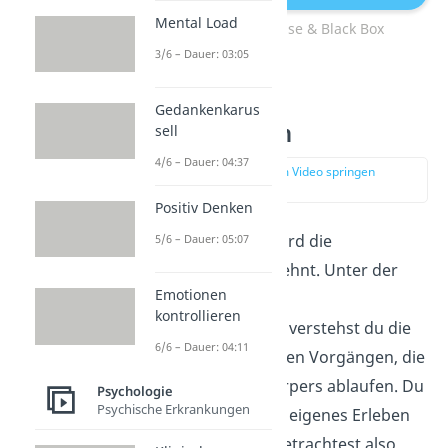
Mental Load
Stimulus Response & Black Box
3/6 – Dauer: 03:05
Ablehnen der
Gedankenkarus
Introspektion
sell
4/6 – Dauer: 04:37
zur Stelle im Video springen
(00:55)
Positiv Denken
Im Behaviorismus wird die
5/6 – Dauer: 05:07
Introspektion abgelehnt. Unter der
Emotionen
Introspektion (auch
kontrollieren
Selbstbeobachtung) verstehst du die
6/6 – Dauer: 04:11
Beobachtung von allen Vorgängen, die
innerhalb deines Körpers ablaufen. Du
Psychologie
Psychische Erkrankungen
analysierst also dein eigenes Erleben
und Verhalten. Du betrachtest also