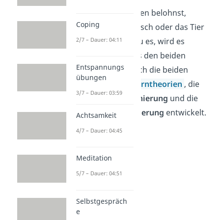
Wenn du ein Verhalten belohnst,
Coping
verhält sich der Mensch oder das Tier
öfter so. Bestrafst du es, wird es
2/7 – Dauer: 04:11
seltener gezeigt. Aus den beiden
Entspannungs
Annahmen haben sich die beiden
übungen
behavioristischen
Lerntheorien
, die
3/7 – Dauer: 03:59
klassische Konditionierung
und die
operante Konditionierung
entwickelt.
Achtsamkeit
4/7 – Dauer: 04:45
Meditation
5/7 – Dauer: 04:51
Selbstgespräch
e