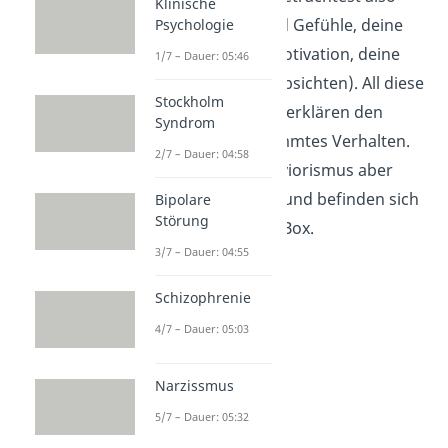
Klinische
deine Gedanken und Gefühle, deine
Psychologie
Emotionen, deine Motivation, deine
1/7 – Dauer: 05:46
Intentionen (Ziele, Absichten). All diese
Stockholm
mentalen Vorgänge erklären den
Syndrom
Grund für ein bestimmtes Verhalten.
2/7 – Dauer: 04:58
Sie werden im Behaviorismus aber
außen vor gelassen und befinden sich
Bipolare
Störung
innerhalb der Black Box.
3/7 – Dauer: 04:55
Schizophrenie
4/7 – Dauer: 05:03
Narzissmus
5/7 – Dauer: 05:32