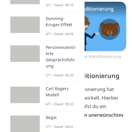
3/7 – Dauer: 05:10
Dunning-
Kruger-Effekt
4/7 – Dauer: 04:56
Personenzentri
erte
Zum Video: Klassische Konditionierung
Gesprächsführ
ung
Operante Konditionierung
5/7 – Dauer: 05:20
Carl Rogers
Die operante Konditionierung hat
Modell
Burrhus Skinner entwickelt. Hierbei
6/7 – Dauer: 05:33
belohnst bzw. bestrafst du ein
erwünschtes bzw. ein unerwünschtes
Ikigai
Verhalten
.
7/7 – Dauer: 04:41