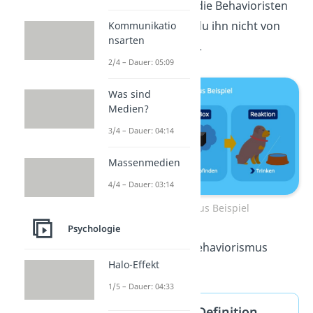
„Durst“ ist aber für die Behavioristen
uninteressant, weil du ihn nicht von
Kommunikatio
nsarten
außen sehen kannst.
2/4 – Dauer: 05:09
Was sind
Medien?
3/4 – Dauer: 04:14
Massenmedien
4/4 – Dauer: 03:14
Behaviorismus Beispiel
Psychologie
Die Definition von Behaviorismus
Halo-Effekt
lautet wie folgt:
1/5 – Dauer: 04:33
Behaviorismus Definition