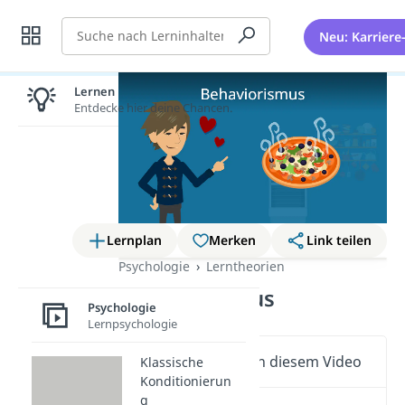
Suche
Neu: Karriere
Lernen lohnt sich!
Entdecke hier deine Chancen.
Lernplan
Merken
Link teilen
Psychologie
Lerntheorien
Behaviorismus
Psychologie
Lernpsychologie
Wichtige Inhalte in diesem Video
Klassische
Konditionierun
g