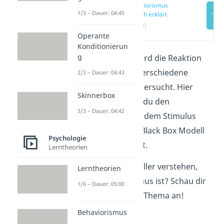
Behaviorismus
1/3 – Dauer: 04:45
einfach erklärt
(00:20)
Operante
Konditionierun
g
Im Behaviorismus wird die Reaktion
von Menschen auf verschiedene
2/3 – Dauer: 04:43
Umwelteinflüsse untersucht. Hier
Skinnerbox
erklären wir dir, wie du den
3/3 – Dauer: 04:42
Zusammenhang mit dem Stimulus
Response und dem Black Box Modell
Psychologie
verdeutlichen kannst.
Lerntheorien
Du willst noch schneller verstehen,
Lerntheorien
was der Behaviorismus ist? Schau dir
1/6 – Dauer: 05:00
unser
Video
zu dem Thema an!
Behaviorismus