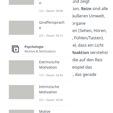
aus der Umwelt auf und zeigt
n
daraufhin eine Reaktion.
Reize
sind alle
1/2 – Dauer: 03:04
Veränderungen der äußeren Umwelt,
Giraffensprach
die durch die Sinnesorgane
e
aufgenommen werden (Sehen, Hören,
2/2 – Dauer: 03:13
Schmecken, Riechen, Fühlen/Tasten).
Du siehst zum Beispiel, dass ein Licht
Psychologie
Motive & Motivation
angeht. Unter einer
Reaktion
verstehst
du jegliche Aktivität, die auf den Reiz
Extrinsische
hin folgt. Also zum Beispiel das
Motivation
Hindrehen zum Licht, das gerade
1/3 – Dauer: 02:43
angegangen ist.
Intrinsische
Motivation
2/3 – Dauer: 02:36
Motive