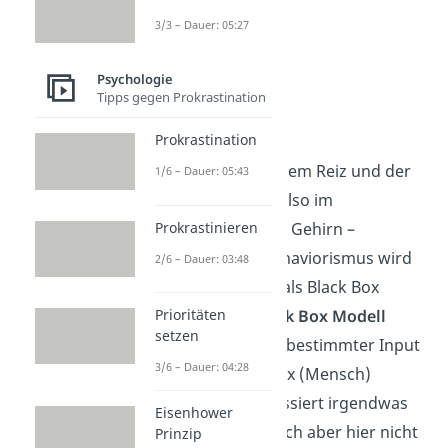
3/3 – Dauer: 05:27
Psychologie
Tipps gegen Prokrastination
Black Box
Prokrastination
Alles was zwischen dem Reiz und der
1/6 – Dauer: 05:43
Reaktion passiert – also im
Prokrastinieren
Organismus bzw. im Gehirn –
ignorierst du. Im Behaviorismus wird
2/6 – Dauer: 03:48
das Gehirn nämlich als Black Box
Prioritäten
betrachtet. Das
Black Box Modell
setzen
beschreibt, dass ein bestimmter Input
3/6 – Dauer: 04:28
(Reiz) in die Black Box (Mensch)
reinkommt. Dort passiert irgendwas
Eisenhower
mit dem Reiz, was dich aber hier nicht
Prinzip