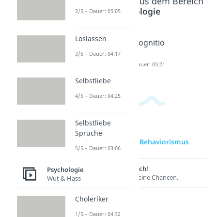
Beliebte Inhalte aus dem Bereich
Psychologie
2/5 – Dauer: 05:05
Loslassen
Konstruk
Kognitivi
Kognitio
tivismus
smus
n
3/5 – Dauer: 04:17
Dauer: 02:14
Dauer: 02:37
Dauer: 05:21
Selbstliebe
4/5 – Dauer: 04:25
Selbstliebe
Sprüche
zur Videoseite: Behaviorismus
5/5 – Dauer: 03:06
Lernen lohnt sich!
Psychologie
Entdecke hier deine Chancen.
Wut & Hass
Choleriker
1/5 – Dauer: 04:32