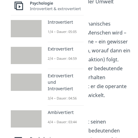
bestimmten Reiz in der Umwelt
Psychologie
Introvertiert & extrovertiert
zurückzuführen ist.
Introvertiert
Das ist ein sehr mechanisches
1/4 – Dauer: 05:05
Menschenbild. Den Menschen wird –
wie bei einer Maschine – ein gewisser
Extrovertiert
Input (Reiz) gegeben, worauf dann ein
gewisser Output (Reaktion) folgt.
2/4 – Dauer: 04:59
Außerdem hat Skinner bedeutende
Extrovertiert
Experimente zum Verhalten
und
durchgeführt. So hat er die operante
Introvertiert
Konditionierung entwickelt.
3/4 – Dauer: 04:56
Iwan P. Pawlow:
Ambivertiert
Auch Pawlow hat mit seinen
4/4 – Dauer: 03:44
Experimenten einen bedeutenden