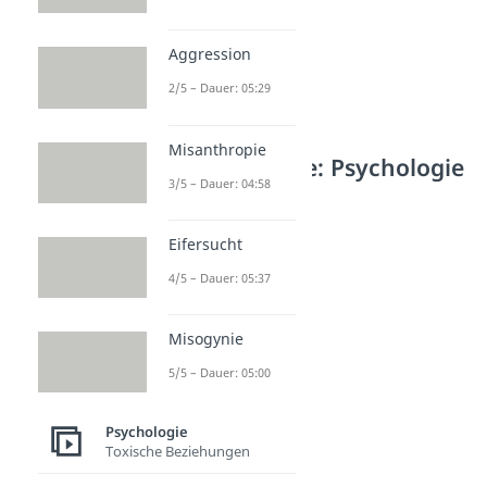
Aggression
2/5 – Dauer: 05:29
Misanthropie
Weitere Inhalte: Psychologie
3/5 – Dauer: 04:58
Lerntheorien
Lerntheorien
Eifersucht
Dauer: 05:00
Behaviorismus
4/5 – Dauer: 05:37
Dauer: 03:37
Konstruktivismus
Dauer: 02:14
Misogynie
Kognitivismus
5/5 – Dauer: 05:00
Dauer: 02:37
Kognition
Dauer: 05:21
Psychologie
Nativismus
Toxische Beziehungen
Dauer: 05:27