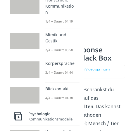
Kommunikatio
n
1/4 – Dauer: 04:19
Mimik und
Gestik
Stimulus Response
2/4 – Dauer: 03:58
Modell und Black Box
Körpersprache
zur Stelle im Video springen
3/4 – Dauer: 04:44
(00:35)
Blickkontakt
Im Behaviorismus beschränkst du
deine Forschungen auf das
4/4 – Dauer: 04:38
beobachtbare Verhalten
. Das kannst
Psychologie
du mit objektiven Methoden
Kommunikationsmodelle
beschreiben (Beispiel: Mensch / Tier