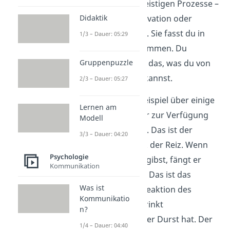
alle mentalen und geistigen Prozesse –
Didaktik
wie Emotionen, Motivation oder
Wünsche, außen vor. Sie fasst du in
1/3 – Dauer: 05:29
einer Black Box zusammen. Du
Gruppenpuzzle
betrachtest also nur das, was du von
außen beobachten
kannst.
2/3 – Dauer: 05:27
Ein Hund hat zum Beispiel über einige
Lernen am
Stunden kein Wasser zur Verfügung
Modell
(Wasserdeprivation). Das ist der
3/3 – Dauer: 04:20
Umwelteinfluss bzw. der Reiz. Wenn
Psychologie
du ihm jetzt Wasser gibst, fängt er
Kommunikation
sofort an zu trinken. Das ist das
Was ist
Verhalten bzw. die Reaktion des
Kommunikatio
Hundes. Der Hund trinkt
n?
logischerweise, weil er Durst hat. Der
1/4 – Dauer: 04:40