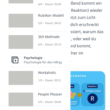
interessiert. Anschließend kommt ein
4/6 – Dauer: 03:09
bestimmter Output (Reaktion) wieder
Rubikon Modell
heraus. Ob du dich jetzt zum Licht
5/6 – Dauer: 04:22
hinwendest, weil du dich erschreckt
hast, weil dich interessiert, warum das
369 Methode
Licht angegangen ist, oder weil du
6/6 – Dauer: 03:10
erwartest, dass jemand kommt,
interessiert die Forscher im
Psychologie
Behaviorismus nicht.
Psychologie für den Alltag
Workaholic
1/6 – Dauer: 05:51
People Pleaser
2/6 – Dauer: 04:45