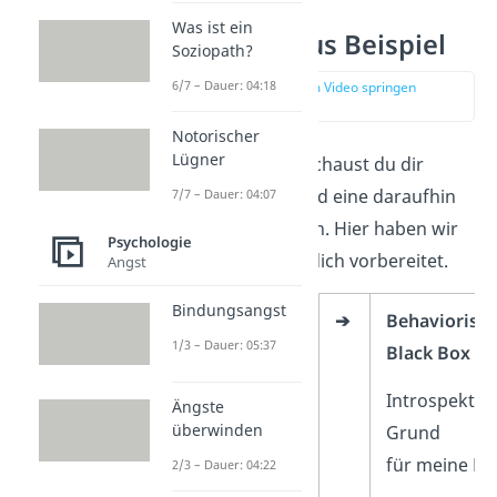
Was ist ein
Behaviorismus Beispiel
Soziopath?
6/7 – Dauer: 04:18
zur Stelle im Video springen
(01:45)
Notorischer
Lügner
Bei Behaviorismus schaust du dir
immer einen Reiz und eine daraufhin
7/7 – Dauer: 04:07
folgende Reaktion an. Hier haben wir
Psychologie
einige Beispiele für dich vorbereitet.
Angst
Bindungsangst
Reiz
➔
Behaviorism
1/3 – Dauer: 05:37
Black Box
Introspektio
Ängste
überwinden
Grund
für
meine Re
2/3 – Dauer: 04:22