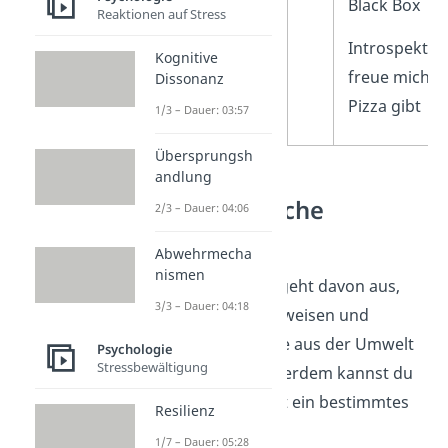
Hause und es
Black Box
Reaktionen auf Stress
riecht nach
Introspektion
Kognitive
Pizza
freue mich, w
Dissonanz
Pizza gibt
1/3 – Dauer: 03:57
Übersprungsh
andlung
Behavioristische
2/3 – Dauer: 04:06
Lerntheorien
Abwehrmecha
nismen
Der Behaviorismus geht davon aus,
3/3 – Dauer: 04:18
dass alle Verhaltensweisen und
Reaktionen auf Reize aus der Umwelt
Psychologie
Stressbewältigung
erlernt werden. Außerdem kannst du
beeinflussen, wie oft ein bestimmtes
Resilienz
Verhalten auftritt.
1/7 – Dauer: 05:28