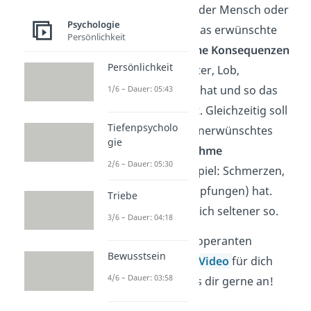
Dein Ziel ist es, dass der Mensch oder
Psychologie
das Tier lernt, dass das erwünschte
Persönlichkeit
Verhalten
angenehme
Konsequenzen
Persönlichkeit
(Beispiel: Essen /Futter, Lob,
Anerkennung, Geld) hat und so das
1/6 – Dauer: 05:43
Verhalten öfter zeigt. Gleichzeitig soll
Tiefenpsycholo
es lernen, dass ein unerwünschtes
gie
Verhalten
unangenehme
2/6 – Dauer: 05:30
Konsequenzen
(Beispiel: Schmerzen,
Hausarrest, Beschimpfungen) hat.
Triebe
Dadurch verhält es sich seltener so.
3/6 – Dauer: 04:18
Wir haben auch zur operanten
Bewusstsein
Konditionierung ein
Video
für dich
4/6 – Dauer: 03:58
vorbereitet. Schau es dir gerne an!