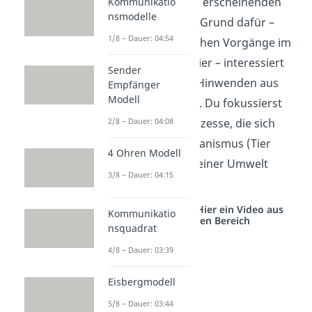
wendet sich zu einer erscheinenden
Kommunikatio
nsmodelle
Lichtquelle hin). Der Grund dafür –
1/8 – Dauer: 04:54
also die physiologischen Vorgänge im
Menschen bzw. im Tier – interessiert
Sender
dich nicht (Beispiel: Hinwenden aus
Empfänger
Modell
Angst oder Neugier). Du fokussierst
2/8 – Dauer: 04:08
dich also auf alle Prozesse, die sich
zwischen einem Organismus (Tier
4 Ohren Modell
oder Mensch) und seiner Umwelt
3/8 – Dauer: 04:15
abspielen.
Studyflix vernetzt: Hier ein Video aus
Kommunikatio
einem anderen Bereich
nsquadrat
4/8 – Dauer: 03:39
Eisbergmodell
5/8 – Dauer: 03:44