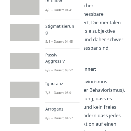
Intuition
hat er sich auf das sicher
4/8 – Dauer: 04:41
beschreibbare und messbare
Verhalten konzentriert. Die mentalen
Stigmatisierun
Prozesse hat er, weil sie subjektive
g
Empfindungen sind und daher schwer
5/8 – Dauer: 04:45
bzw. kaum genau messbar sind,
Passiv
ignoriert.
Aggressiv
Burrhus Frederic Skinner:
6/8 – Dauer: 03:52
Skinner hat den Behaviorismus
Ignoranz
radikalisiert (Radikaler Behaviorismus).
7/8 – Dauer: 05:01
Er war der Überzeugung, dass es
keinen freien Willen und kein freies
Arroganz
Entscheiden gibt, sondern dass jedes
8/8 – Dauer: 04:57
Verhalten / jede Reaktion auf einen