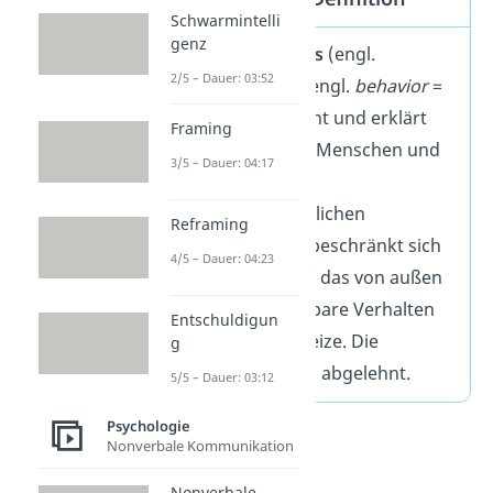
Schwarmintelli
genz
Der
Behaviorismus
(engl.
2/5 – Dauer: 03:52
Behaviorism
; von engl.
behavior
=
verhalten
) erforscht und erklärt
Framing
das Verhalten von Menschen und
3/5 – Dauer: 04:17
Tieren nur mit
naturwissenschaftlichen
Reframing
Methoden. Dabei beschränkt sich
4/5 – Dauer: 04:23
ein Behaviorist auf das von außen
objektiv beobachtbare Verhalten
Entschuldigun
als Reaktion auf Reize. Die
g
Introspektion wird abgelehnt.
5/5 – Dauer: 03:12
Psychologie
Nonverbale Kommunikation
Nonverbale