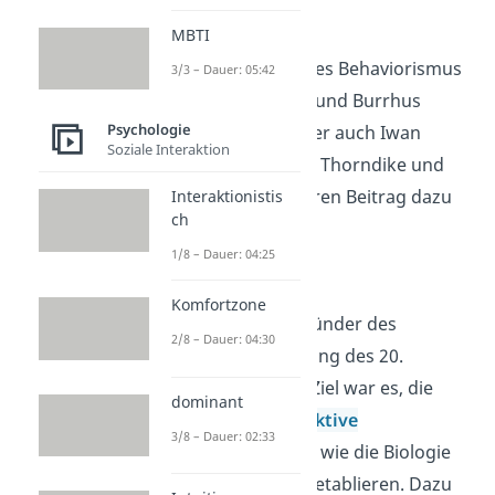
Vertreter
MBTI
Wichtige Vertreter des Behaviorismus
3/3 – Dauer: 05:42
sind John B. Watson und Burrhus
Psychologie
Frederic Skinner. Aber auch Iwan
Soziale Interaktion
Pawlow, Edward Lee Thorndike und
John Locke haben ihren Beitrag dazu
Interaktionistis
ch
geleistet.
1/8 – Dauer: 04:25
John B. Watson:
Komfortzone
Watson gilt als Begründer des
2/8 – Dauer: 04:30
Behaviorismus (Anfang des 20.
Jahrhunderts). Sein Ziel war es, die
dominant
Psychologie als
objektive
3/8 – Dauer: 02:33
Naturwissenschaft – wie die Biologie
oder die Physik – zu etablieren. Dazu