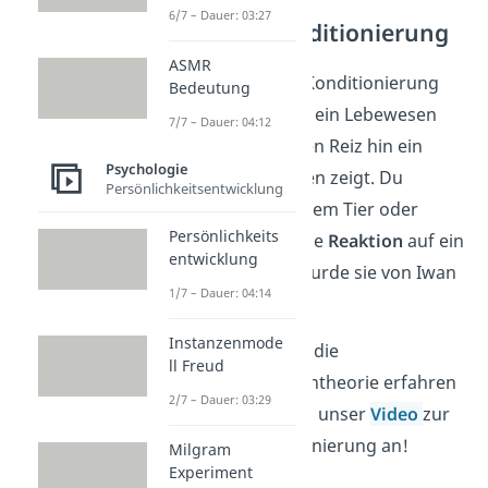
6/7 – Dauer: 03:27
Klassische Konditionierung
ASMR
Bei der klassischen Konditionierung
Bedeutung
geht es darum, dass ein Lebewesen
7/7 – Dauer: 04:12
auf einen bestimmten Reiz hin ein
Psychologie
bestimmtes Verhalten zeigt. Du
Persönlichkeitsentwicklung
erlernst hier also einem Tier oder
Persönlichkeits
einem Menschen eine
Reaktion
auf ein
entwicklung
Signal
. Begründet wurde sie von Iwan
1/7 – Dauer: 04:14
Pawlow.
Instanzenmode
Wenn du mehr über die
ll Freud
behavioristische Lerntheorie erfahren
2/7 – Dauer: 03:29
willst, schau dir gern unser
Video
zur
klassischen Konditionierung an!
Milgram
Experiment