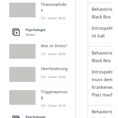
Thalassophobi
Es fängt an zu
Behaviorismu
e
schneien / Ich
Black Box
3/3 – Dauer: 04:32
spüre den
Introspektio
Psychologie
Schnee auf
Stress
ist kalt
meiner Haut
Was ist Stress?
Ich höre das
Behaviorismu
1/3 – Dauer: 03:02
Martin-Horn
Black Box
eines
Überforderung
Introspektion
Krankenwagens
2/3 – Dauer: 03:56
muss dem
Krankenwag
Triggerwarnun
Platz mache
g
3/3 – Dauer: 03:10
Ich komme nach
Behaviorismu
Psychologie