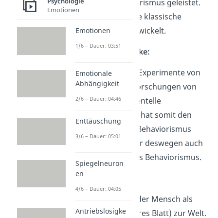
Psychologie
Beitrag zum Behaviorismus geleistet.
Emotionen
Dabei hat er auch die klassische
Konditionierung entwickelt.
Emotionen
1/6 – Dauer: 03:51
Edward Lee Thorndike:
Als Vorreiter für die Experimente von
Emotionale
Abhängigkeit
Skinner gelten die Forschungen von
2/6 – Dauer: 04:46
Thorndike (Instrumentelle
Konditionierung). Er hat somit den
Enttäuschung
Grundstein für den Behaviorismus
3/6 – Dauer: 05:01
gesetzt. Häufig gilt er deswegen auch
als Mitbegründer des Behaviorismus.
Spiegelneuron
en
John Locke:
4/6 – Dauer: 04:05
Nach Locke kommt der Mensch als
Antriebslosigke
„Tabula Rasa“ (= Leeres Blatt) zur Welt.