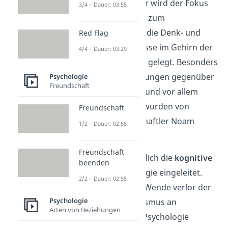
der Psychologie. Hier wird der Fokus
3/4 – Dauer: 03:55
aber – gegensätzlich zum
Behaviorismus – auf die Denk- und
Red Flag
Verarbeitungsprozesse im Gehirn der
4/4 – Dauer: 03:29
einzelnen Menschen gelegt. Besonders
viele kritische Äußerungen gegenüber
Psychologie
Freundschaft
dem Behaviorismus und vor allem
gegenüber Skinner wurden von
Freundschaft
Kognitionswissenschaftler Noam
1/2 – Dauer: 02:55
Chomsky geäußert.
Freundschaft
Die Kritik hat schließlich die
kognitive
beenden
Wende
der Psychologie eingeleitet.
2/2 – Dauer: 02:55
Durch die kognitive Wende verlor der
Psychologie
klassische Behaviorismus an
Arten von Beziehungen
Bedeutung und die Psychologie