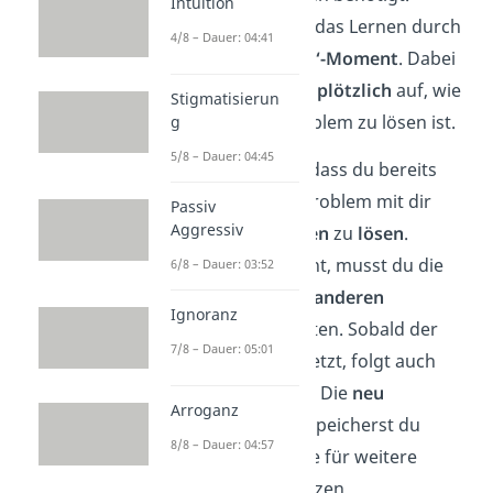
Intuition
Charakteristisch für das Lernen durch
4/8 – Dauer: 04:41
Einsicht ist der
„Aha“-Moment
. Dabei
fällt dem Lernenden
plötzlich
auf, wie
Stigmatisierun
das vorliegende Problem zu lösen ist.
g
5/8 – Dauer: 04:45
Ausgangspunkt ist, dass du bereits
versucht hast, das Problem mit dir
Passiv
Aggressiv
bekanntem Verhalten
zu
lösen
.
Funktioniert das nicht, musst du die
6/8 – Dauer: 03:52
Situation aus einem
anderen
Ignoranz
Blickwinkel
betrachten. Sobald der
7/8 – Dauer: 05:01
„Aha“-Moment
einsetzt, folgt auch
gleich die
Handlung
. Die
neu
Arroganz
gefundene Lösung
speicherst du
8/8 – Dauer: 04:57
schließlich ab, um sie für weitere
Situationen einzusetzen.