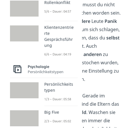
Rollenkonflikt
Bienen zu haben musst du nicht
5/6 – Dauer: 04:57
mal selbst gestochen worden sein.
Zu sehen wie
andere
Leute
Panik
Klientenzentrie
bekommen und um sich schlagen,
rte
kann dafür sorgen, dass du
selbst
Gesprächsführ
ung
Angst entwickelst. Auch
Geschichten von anderen
zu
6/6 – Dauer: 04:19
hören, wie sie gestochen wurden,
Psychologie
kann sich auf deine Einstellung zu
Persönlichkeitstypen
Bienen auswirken.
Persönlichkeits
typen
Hände waschen:
Gerade im
1/3 – Dauer: 05:58
Kleinkind-Alter, sind die Eltern das
wichtigste
Vorbild
. Waschen sie
Big Five
sich vor dem Essen immer die
2/3 – Dauer: 05:02