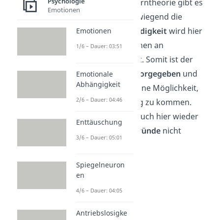
Psychologie
An der kognitiven Lerntheorie gibt es
Emotionen
ebenfalls Kritik. Vorwiegend die
fehlende Selbstständigkeit
wird hier
Emotionen
kritisiert, da das Lernen an
1/6 – Dauer: 03:51
andere
gebunden ist. Somit ist der
Lernweg
meistens
vorgegeben
und
Emotionale
Abhängigkeit
der Lernende hat keine Möglichkeit,
2/6 – Dauer: 04:46
selbst auf die Lösung zu kommen.
Außerdem werden auch hier wieder
Enttäuschung
eigene Handlungsgründe
nicht
3/6 – Dauer: 05:01
beachtet.
Spiegelneuron
en
4/6 – Dauer: 04:05
Antriebslosigke