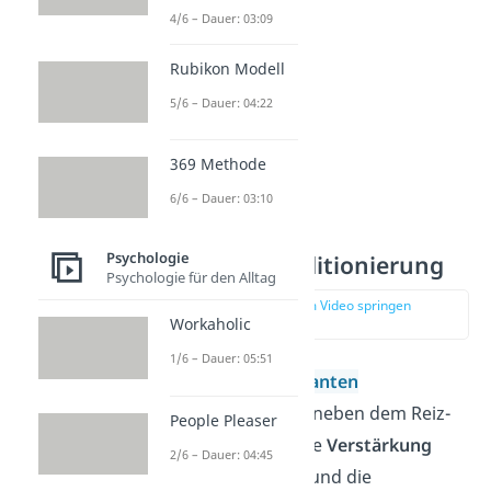
4/6 – Dauer: 03:09
Rubikon Modell
5/6 – Dauer: 04:22
369 Methode
6/6 – Dauer: 03:10
Psychologie
Operante Konditionierung
Psychologie für den Alltag
zur Stelle im Video springen
(01:53)
Workaholic
1/6 – Dauer: 05:51
Grundlage der
operanten
Konditionierung
ist neben dem Reiz-
People Pleaser
Reaktions-Modell, die
Verstärkung
2/6 – Dauer: 04:45
eines gewünschten und die