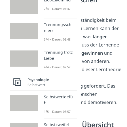
Lerntheorie
2/4 – Dauer: 04:47
Aufgrund der Selbstständigkeit beim
Trennungssch
konstruktivistischem Lernen kann der
merz
Lernprozess selbst etwas
länger
3/4 – Dauer: 02:48
dauern
. Immerhin muss der Lernende
Trennung trotz
selbst Erkenntnisse gewinnen
und
Liebe
beobachtet sie nicht von anderen.
4/4 – Dauer: 02:52
Gleichzeitig wird bei dieser Lerntheorie
ein
hohes Maß an
Psychologie
Selbstwert
Eigenverantwortung
gefordert. Das
kann für manche Menschen
Selbstwertgefü
überfordernd sein und demotivieren.
hl
1/5 – Dauer: 03:57
Lerntheorien Übersicht
Selbstzweifel