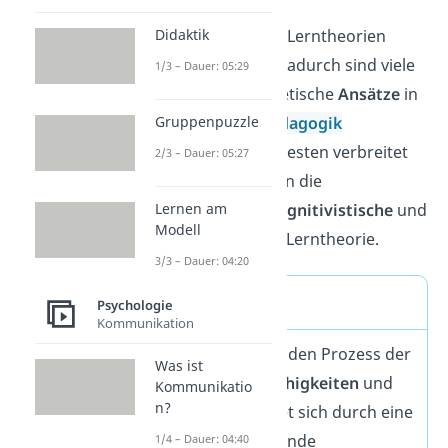
Didaktik
Die Entwicklung der Lerntheorien
reicht weit zurück. Dadurch sind viele
1/3 – Dauer: 05:29
verschiedene
theoretische
Ansätze
in
Gruppenpuzzle
Psychologie und
Pädagogik
entstanden. Am weitesten verbreitet
2/3 – Dauer: 05:27
ist die Unterteilung in die
Lernen am
behavioristische
,
kognitivistische
und
Modell
konstruktivistische
Lerntheorie.
3/3 – Dauer: 04:20
Was ist Lernen?
Psychologie
Kommunikation
Lernen beschreibt den Prozess der
Was ist
Aneignung
von
Fähigkeiten
und
Kommunikatio
n?
Wissen
. Es zeichnet sich durch eine
relativ langanhaltende
1/4 – Dauer: 04:40