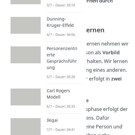
Modell
) und dem
Lernen durch
3/7 – Dauer: 05:10
Einsicht
.
Dunning-
Kruger-Effekt
Beobachtungslernen
4/7 – Dauer: 04:56
Beim Beobachtungslernen nehmen wir
Personenzentri
uns eine andere Person als
Vorbild
erte
und
kopieren
ihr Verhalten. Wir lernen
Gesprächsführ
ung
also aus der Erfahrung eines anderen.
5/7 – Dauer: 05:20
Der Lernprozess hier erfolgt in
zwei
Phasen
:
Carl Rogers
Modell
Aquisitionsphase
6/7 – Dauer: 05:33
In der Aquisitionsphase erfolgt der
Erwerb des Wissens. Dafür
Ikigai
beobachtest du eine Person und
7/7 – Dauer: 04:41