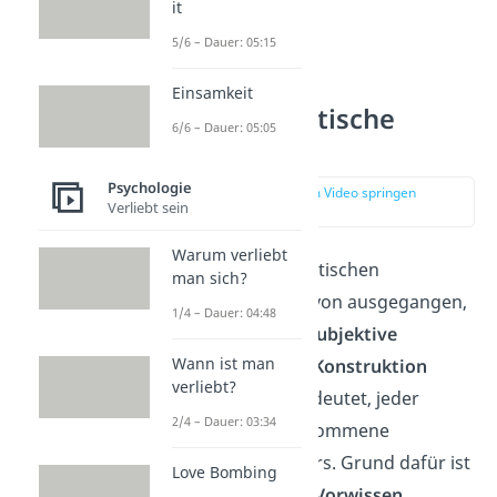
it
5/6 – Dauer: 05:15
Einsamkeit
Konstruktivistische
6/6 – Dauer: 05:05
Lerntheorie
Psychologie
zur Stelle im Video springen
Verliebt sein
(04:01)
Warum verliebt
Bei der konstruktivistischen
man sich?
Lerntheorie wird davon ausgegangen,
1/4 – Dauer: 04:48
dass Wissen durch
subjektive
Wann ist man
Interpretation
und
Konstruktion
verliebt?
erlernt wird. Das bedeutet, jeder
2/4 – Dauer: 03:34
interpretiert aufgenommene
Informationen anders. Grund dafür ist
Love Bombing
unser
individuelles Vorwissen
.