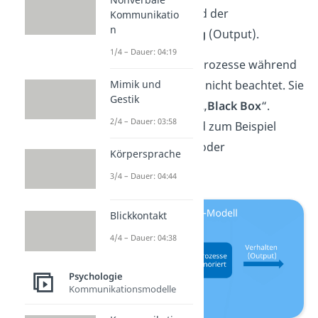
dem
Reiz
(Input) und der
Kommunikatio
n
Verhaltensänderung
(Output).
1/4 – Dauer: 04:19
Interne (kognitive) Prozesse während
des Lernens werden nicht beachtet. Sie
Mimik und
Gestik
befinden sich in der „
Black Box
“.
2/4 – Dauer: 03:58
Solche Prozesse sind zum Beispiel
Gedanken, Gefühle oder
Körpersprache
Beurteilungen.
3/4 – Dauer: 04:44
Blickkontakt
4/4 – Dauer: 04:38
Psychologie
Kommunikationsmodelle