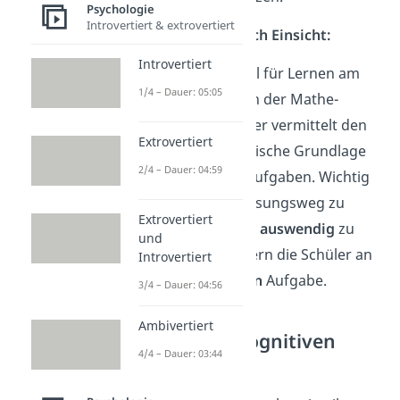
Psychologie
Introvertiert & extrovertiert
Beispiel Lernen durch Einsicht:
Introvertiert
Ein typisches Beispiel für Lernen am
1/4 – Dauer: 05:05
Modell ist tatsächlich der Mathe-
Unterricht. Der Lehrer vermittelt den
Extrovertiert
Schülern die theoretische Grundlage
2/4 – Dauer: 04:59
für die Lösung der Aufgaben. Wichtig
hierbei ist es, den Lösungsweg zu
Extrovertiert
verstehen
und
nicht auswendig
zu
und
lernen. Sonst scheitern die Schüler an
Introvertiert
einer
abgewandelten
Aufgabe.
3/4 – Dauer: 04:56
Ambivertiert
Kritik an der kognitiven
4/4 – Dauer: 03:44
Lerntheorie