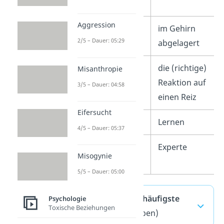
Aggression
Wissen wird…
im Gehirn
2/5 – Dauer: 05:29
abgelagert
Wissen ist…
die (richtige)
Misanthropie
Reaktion auf
3/5 – Dauer: 04:58
einen Reiz
Eifersucht
Strategie
Lernen
4/5 – Dauer: 05:37
Rolle des
Experte
Misogynie
Lehrenden
5/5 – Dauer: 05:00
Lerntheorien — häufigste
Psychologie
Toxische Beziehungen
Fragen
(ausklappen)