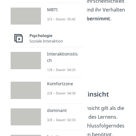
Hände, ist die Wahrscheinlichkeit
hoch, dass das Kind ihr Verhalten
MBTI
nachahmt
und
übernimmt
.
3/3 – Dauer: 05:42
Psychologie
Soziale Interaktion
Interaktionistis
ch
1/8 – Dauer: 04:25
Komfortzone
Lernen durch Einsicht
2/8 – Dauer: 04:30
Das Lernen durch Einsicht gilt als die
dominant
anspruchsvollste Art des Lernens.
3/8 – Dauer: 02:33
Denn hierbei wird schlussfolgerndes
und logisches Denken benötigt.