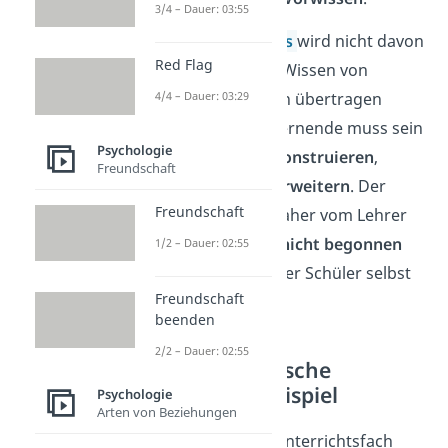
3/4 – Dauer: 03:55
Im
Konstruktivismus
wird nicht davon
Red Flag
ausgegangen, dass Wissen von
Lehrern auf Schülern übertragen
4/4 – Dauer: 03:29
werden kann. Der Lernende muss sein
Psychologie
Wissen
selbst
neu
konstruieren
,
Freundschaft
strukturieren
und
erweitern
. Der
Freundschaft
Lernprozess kann daher vom Lehrer
nur
angeregt
, aber
nicht begonnen
1/2 – Dauer: 02:55
werden. Das muss der Schüler selbst
Freundschaft
tun.
beenden
2/2 – Dauer: 02:55
Konstruktivistische
Lerntheorie Beispiel
Psychologie
Arten von Beziehungen
Ein Beispiel ist das Unterrichtsfach