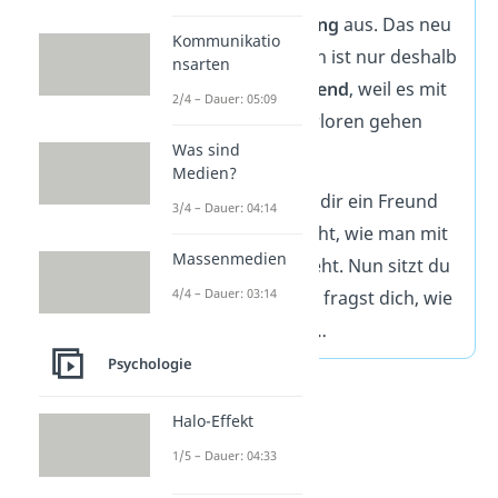
Verhaltensänderung
aus. Das neu
Kommunikatio
gewonnene Wissen ist nur deshalb
nsarten
relativ langanhaltend
, weil es mit
2/4 – Dauer: 05:09
der Zeit wieder verloren gehen
Was sind
kann.
Medien?
Beispielsweise hat dir ein Freund
3/4 – Dauer: 04:14
letztens beigebracht, wie man mit
Massenmedien
Essstäbchen umgeht. Nun sitzt du
4/4 – Dauer: 03:14
im Restaurant und fragst dich, wie
das nochmal ging…
Psychologie
Halo-Effekt
1/5 – Dauer: 04:33