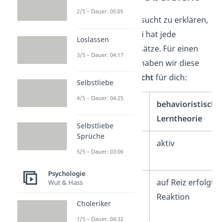
2/5 – Dauer: 05:05
Jede Lerntheorie versucht zu erklären,
wie wir lernen. Dabei hat jede
Loslassen
unterschiedliche Ansätze. Für einen
3/5 – Dauer: 04:17
besseren Überblick haben wir diese
Lerntheorien
Übersicht
für dich:
Selbstliebe
4/5 – Dauer: 04:25
behavioristische
Lerntheorie
Selbstliebe
Sprüche
Der Lernprozess
aktiv
5/5 – Dauer: 03:06
erfolgt…
Psychologie
zugrundeliegende
auf Reiz erfolgt
Wut & Hass
Theorie
Reaktion
Choleriker
1/5 – Dauer: 04:32