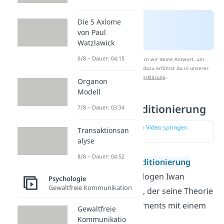
Die 5 Axiome
von Paul
Watzlawick
6/8 – Dauer: 04:15
Nach Beantwortung speichern wir deine Antwort, um
Studyflix zu verbessern. Mehr dazu erfährst du in unserer
Datenschutzerklärung
.
Organon
Modell
Klassische Konditionierung
7/8 – Dauer: 03:34
zur Stelle im Video springen
Transaktionsan
(01:20)
alyse
8/8 – Dauer: 04:52
Die
klassischen Konditionierung
stammt vom Psychologen Iwan
Psychologie
Gewaltfreie Kommunikation
Petrowitsch
Pawlow
, der seine Theorie
anhand eines Experiments mit einem
Gewaltfreie
Hund aufstellte.
Kommunikatio