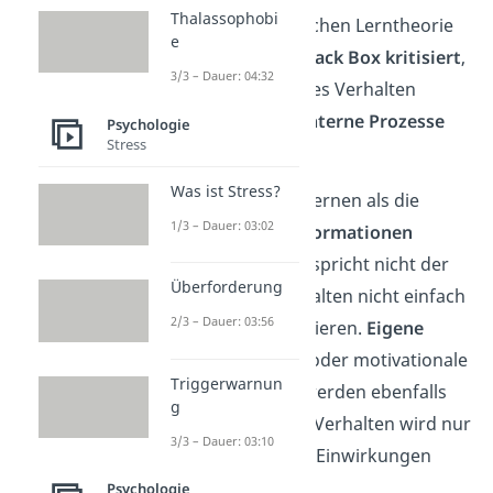
Thalassophobi
An der behavioristischen Lerntheorie
e
wird vor allem die
Black Box kritisiert
,
3/3 – Dauer: 04:32
da nur beobachtbares Verhalten
beachtet wird und
interne Prozesse
Psychologie
Stress
nicht
.
Was ist Stress?
Auch wird hier das Lernen als die
1/3 – Dauer: 03:02
Wiedergabe von Informationen
verstanden. Das entspricht nicht der
Überforderung
Realität, da wir Verhalten nicht einfach
2/3 – Dauer: 03:56
aufnehmen und kopieren.
Eigene
soziale, emotionale oder motivationale
Triggerwarnun
Handlungsgründe
werden ebenfalls
g
nicht beachtet
. Das Verhalten wird nur
3/3 – Dauer: 03:10
als Resultat äußerer Einwirkungen
verstanden.
Psychologie