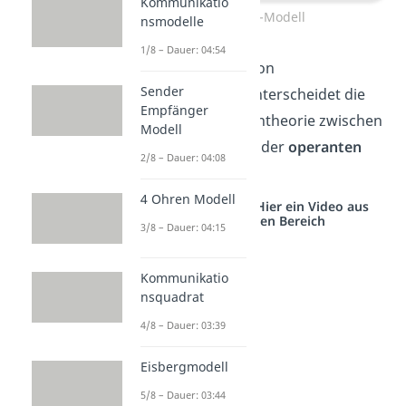
Kommunikatio
Black-Box-Modell
nsmodelle
1/8 – Dauer: 04:54
Bei der Aneignung von
Sender
Verhaltensweisen unterscheidet die
Empfänger
behavioristische Lerntheorie zwischen
Modell
der
klassischen
und der
operanten
2/8 – Dauer: 04:08
Konditionierung
.
4 Ohren Modell
Studyflix vernetzt: Hier ein Video aus
einem anderen Bereich
3/8 – Dauer: 04:15
Kommunikatio
nsquadrat
4/8 – Dauer: 03:39
Eisbergmodell
5/8 – Dauer: 03:44