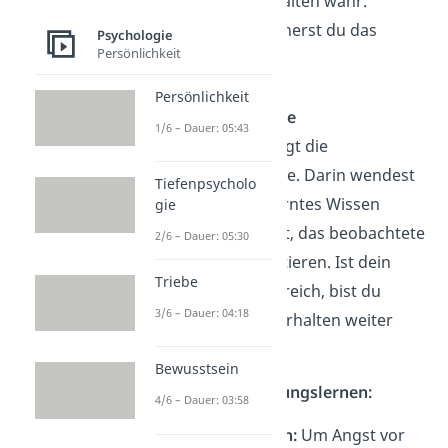
nimmst ihr Verhalten wahr.
Schließlich speicherst du das
Psychologie
Persönlichkeit
Gesehene.
Persönlichkeit
Performanzphase
1/6 – Dauer: 05:43
Anschließend folgt die
Performanzphase. Darin wendest
Tiefenpsycholo
du dein neu erlerntes Wissen
gie
an
und versuchst, das beobachtete
2/6 – Dauer: 05:30
Verhalten zu imitieren. Ist dein
Triebe
Verhalten erfolgreich, bist du
3/6 – Dauer: 04:18
motiviert, das Verhalten weiter
anzuwenden.
Bewusstsein
Beispiele Beobachtungslernen:
4/6 – Dauer: 03:58
Angst vor Bienen:
Um Angst vor