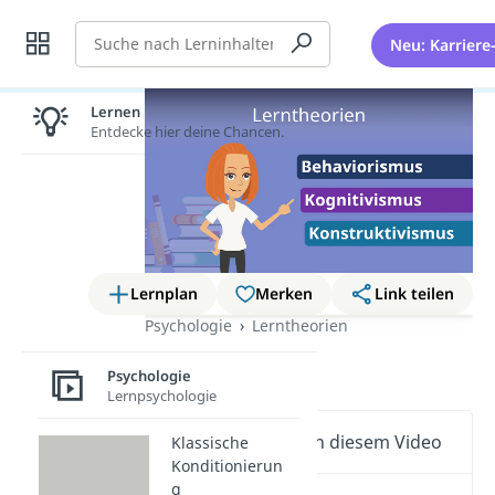
Suche
Neu: Karriere
Lernen lohnt sich!
Entdecke hier deine Chancen.
Lernplan
Merken
Link teilen
Psychologie
Lerntheorien
Lerntheorien
Psychologie
Lernpsychologie
Wichtige Inhalte in diesem Video
Klassische
Konditionierun
g