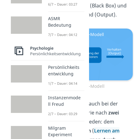
6/7 – Dauer: 03:27
diese Informationen (Black Box) und
handelt
entsprechend (Output).
ASMR
Bedeutung
7/7 – Dauer: 04:12
Psychologie
Persönlichkeitsentwicklung
Persönlichkeits
entwicklung
1/7 – Dauer: 04:14
Black-Box-Modell
Instanzenmode
Wie wir lernen, wird auch bei der
ll Freud
kognitiven Lerntheorie nach
zwei
2/7 – Dauer: 03:29
Methoden
unterschieden: dem
Milgram
Beobachtungslernen
(
Lernen am
Experiment