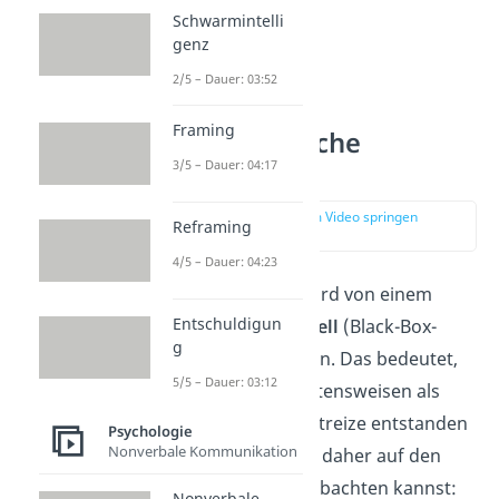
Schwarmintelli
genz
2/5 – Dauer: 03:52
Framing
Behavioristische
Lerntheorie
3/5 – Dauer: 04:17
zur Stelle im Video springen
Reframing
(00:37)
4/5 – Dauer: 04:23
Im Behaviorismus wird von einem
Entschuldigun
Reiz-Reaktions-Modell
(Black-Box-
g
Modell) ausgegangen. Das bedeutet,
5/5 – Dauer: 03:12
dass erlernte Verhaltensweisen als
Reaktion
auf Umweltreize entstanden
Psychologie
Nonverbale Kommunikation
sind. Der Fokus liegt daher auf den
Faktoren, die du beobachten kannst:
Nonverbale