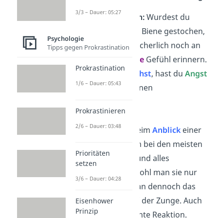
3/3 – Dauer: 05:27
Angst vor Bienen:
Wurdest du
bereits von einer Biene gestochen,
Psychologie
kannst du dich sicherlich noch an
Tipps gegen Prokrastination
das
schmerzhafte
Gefühl erinnern.
Prokrastination
Sobald du sie
siehst
, hast du
Angst
1/6 – Dauer: 05:43
und versuchst ihnen
auszuweichen.
Prokrastinieren
2/6 – Dauer: 03:48
saure Zitrone:
Beim
Anblick
einer
Zitrone
zieht
sich bei den meisten
Prioritäten
Menschen im Mund alles
setzen
zusammen
. Obwohl man sie nur
3/6 – Dauer: 04:28
anschaut, hat man dennoch das
saure Gefühl
auf der Zunge. Auch
Eisenhower
Prinzip
das ist eine erlernte Reaktion.