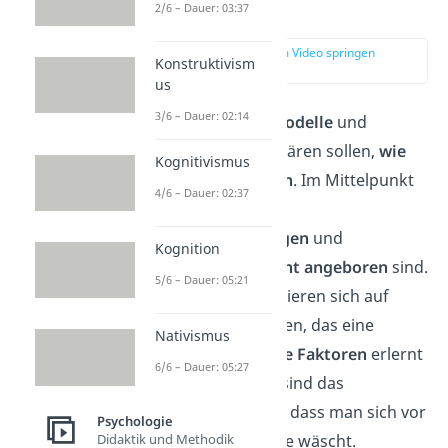
Definition
2/6 – Dauer: 03:37
zur Stelle im Video springen
Konstruktivism
(00:17)
us
3/6 – Dauer: 02:14
Lerntheorien sind
Modelle
und
Hypothesen, die erklären sollen,
wie
Kognitivismus
wir
Menschen
lernen
. Im Mittelpunkt
4/6 – Dauer: 02:37
der Theorien stehen
Verhaltensänderungen
und
Kognition
Denkweisen
, die
nicht angeboren
sind.
5/6 – Dauer: 05:21
Das heißt, sie fokussieren sich auf
Verhalten oder Wissen, das eine
Nativismus
Person durch
äußere Faktoren
erlernt
6/6 – Dauer: 05:27
hat. Beispiele dafür sind das
Fahrradfahren oder, dass man sich vor
Psychologie
Didaktik und Methodik
dem Essen die Hände wäscht.