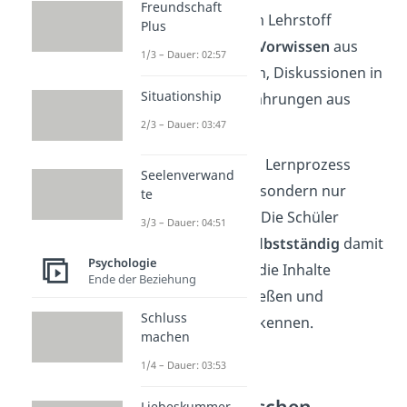
Freundschaft
Religion
. Neben dem Lehrstoff
Plus
bringen die Schüler
Vorwissen
aus
1/3 – Dauer: 02:57
eigenen Erfahrungen, Diskussionen in
Situationship
der Familie oder Erfahrungen aus
Medien mit.
2/3 – Dauer: 03:47
Der Lehrer kann den Lernprozess
Seelenverwand
dabei nicht steuern, sondern nur
te
neuen
Input
liefern. Die Schüler
3/3 – Dauer: 04:51
müssen sich aber
selbstständig
damit
Psychologie
auseinandersetzen, die Inhalte
Ende der Beziehung
eigenständig erschließen und
Schluss
Zusammenhänge erkennen.
machen
1/4 – Dauer: 03:53
Kritik an der
konstruktivistischen
Liebeskummer