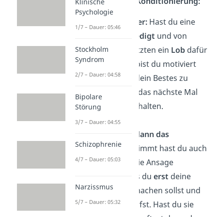
Beispiele operante Konditionierung:
Klinische
Psychologie
Lob als Verstärker:
Hast du eine
1/7 – Dauer: 05:46
Aufgabe
gut erledigt
und von
deinem Vorgesetzten ein
Lob
dafür
Stockholm
Syndrom
erhalten? Dann bist du motiviert
2/7 – Dauer: 04:58
auch
weiterhin
dein Bestes zu
geben, um auch das nächste Mal
Bipolare
wieder Lob zu erhalten.
Störung
3/7 – Dauer: 04:55
erst die Arbeit, dann das
Schizophrenie
Vergnügen:
Bestimmt hast du auch
4/7 – Dauer: 05:03
häufig als Kind die Ansage
bekommen, dass du
erst
deine
Narzissmus
Hausaufgaben
machen sollst und
5/7 – Dauer: 05:32
dann spielen
darfst. Hast du sie