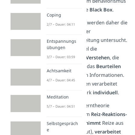
konzentriert, der beim Behaviorismus
unbeachtet blieb: Die
Black Box
.
Coping
Beim
Kognitivismus
werden daher die
2/7 – Dauer: 04:11
internen Prozesse
der
Informationsverarbeitung untersucht.
Entspannungs
übungen
Das sind zum Beispiel die
Wahrnehmung
, das
Verstehen
, die
3/7 – Dauer: 03:59
Interpretation
oder das
Beurteilen
Achtsamkeit
der aufgenommenen Informationen.
4/7 – Dauer: 04:45
Wie die Informationen verarbeitet
werden, ist dabei stark
individuell
.
Meditation
Auch die kognitive Lerntheorie
5/7 – Dauer: 04:51
orientiert sich an dem
Reiz-Reaktions-
Modell
: Das Gehirn
nimmt
Reize aus
Selbstgespräch
e
der Umwelt
auf
(Input),
verarbeitet