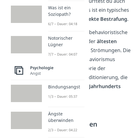
nicht gemacht, durftest du auch
Was ist ein
nicht spielen. Das ist ein typisches
Soziopath?
Beispiel für
indirekte Bestrafung
.
6/7 – Dauer: 04:18
Schon gewusst?
Die behavioristische
Notorischer
Lerntheorie ist eine der
ältesten
Lügner
lernpsychologischen Strömungen. Die
7/7 – Dauer: 04:07
Entwicklung des Behaviorismus
begann mit der Theorie der
Psychologie
Angst
instrumentellen Konditionierung, die
bereits
Ende des 19. Jahrhunderts
Bindungsangst
entstand.
1/3 – Dauer: 05:37
Ängste
Kritik an der
überwinden
behavioristischen
Lerntheorie
2/3 – Dauer: 04:22