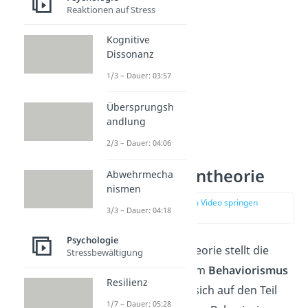
Reaktionen auf Stress
Kognitive
Dissonanz
1/3 – Dauer: 03:57
Übersprungsh
andlung
2/3 – Dauer: 04:06
Kognitive Lerntheorie
Abwehrmecha
nismen
zur Stelle im Video springen
3/3 – Dauer: 04:18
(02:27)
Psychologie
Die kognitive Lerntheorie stellt die
Stressbewältigung
Gegenbewegung
zum
Behaviorismus
Resilienz
dar. Denn hier wird sich auf den Teil
1/7 – Dauer: 05:28