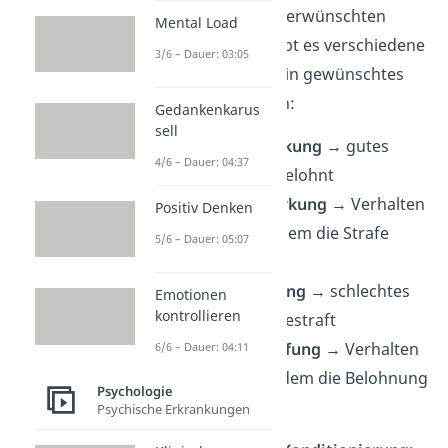
Bestrafung
eines unerwünschten
Mental Load
Verhaltens. Dabei gibt es verschiedene
3/6 – Dauer: 03:05
Möglichkeiten, um ein gewünschtes
Verhalten zu fördern:
Gedankenkarus
sell
positive Verstärkung
→ gutes
4/6 – Dauer: 04:37
Verhalten wird belohnt
negative Verstärkung
→ Verhalten
Positiv Denken
wird belohnt, indem die Strafe
5/6 – Dauer: 05:07
wegfällt
direkte Bestrafung
→ schlechtes
Emotionen
kontrollieren
Verhalten wird bestraft
indirekte Bestrafung
→ Verhalten
6/6 – Dauer: 04:11
wird bestraft, indem die Belohnung
Psychologie
wegfällt
Psychische Erkrankungen