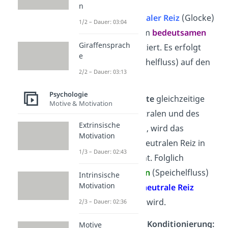
n
Dabei wird ein
neutraler Reiz
(Glocke)
1/2 – Dauer: 03:04
zusammen
mit einem
bedeutsamen
Giraffensprach
Reiz
(Futter) präsentiert. Es erfolgt
e
eine
Reaktion
(Speichelfluss) auf den
2/2 – Dauer: 03:13
bedeutsamen
Reiz.
Psychologie
Durch die
wiederholte
gleichzeitige
Motive & Motivation
Darbietung des neutralen und des
Extrinsische
bedeutsamen Reizes, wird das
Motivation
Verhalten mit dem neutralen Reiz in
1/3 – Dauer: 02:43
Verbindung
gebracht. Folglich
entsteht die
Reaktion
(Speichelfluss)
Intrinsische
Motivation
auch wenn
nur
der
neutrale Reiz
(Glocke) präsentiert wird.
2/3 – Dauer: 02:36
Beispiele klassische Konditionierung:
Motive