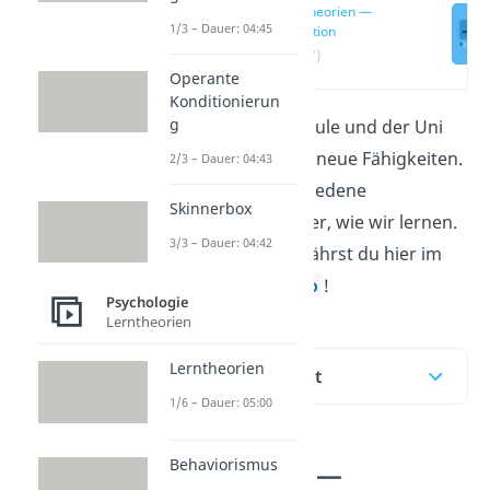
Lerntheorien —
1/3 – Dauer: 04:45
Definition
(00:17)
Operante
Konditionierun
g
Auch abseits der Schule und der Uni
erlernen wir ständig neue Fähigkeiten.
2/3 – Dauer: 04:43
Dabei gibt es verschiedene
Skinnerbox
Lerntheorien
darüber, wie wir lernen.
3/3 – Dauer: 04:42
Welche das sind, erfährst du hier im
Beitrag und im
Video
!
Psychologie
Lerntheorien
Lerntheorien
Inhaltsübersicht
1/6 – Dauer: 05:00
Behaviorismus
Lerntheorien —