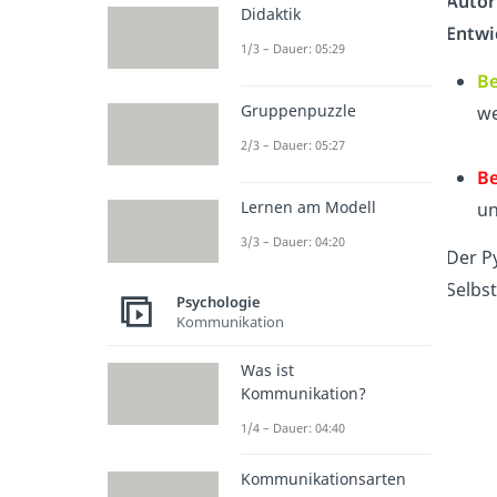
Autor
Didaktik
Entwi
1/3 – Dauer: 05:29
Be
Gruppenpuzzle
we
2/3 – Dauer: 05:27
Be
Lernen am Modell
un
3/3 – Dauer: 04:20
Der P
Selbs
Psychologie
Kommunikation
Was ist
Kommunikation?
1/4 – Dauer: 04:40
Kommunikationsarten