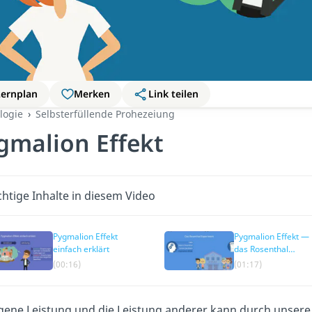
Lernplan
Merken
Link teilen
logie
Selbsterfüllende Prohezeiung
gmalion Effekt
htige Inhalte in diesem Video
Pygmalion Effekt
Pygmalion Effekt —
einfach erklärt
das Rosenthal
Experiment
(00:16)
(01:17)
igene Leistung und die Leistung anderer kann durch unser