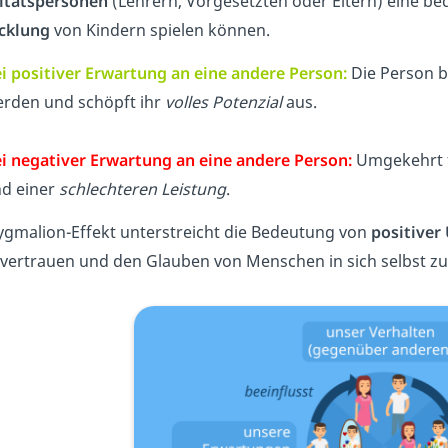
itätspersonen
(Lehrern, Vorgesetzten oder Eltern) eine be
cklung
von Kindern spielen können.
i positiver Erwartung an eine andere Person:
Die Person 
rden und schöpft ihr
volles Potenzial
aus.
i negativer Erwartung an eine andere Person:
Umgekehrt 
d einer
schlechteren Leistung
.
ygmalion-Effekt unterstreicht die Bedeutung von
positiver
tvertrauen und den Glauben von Menschen in sich selbst zu