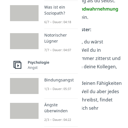
anderen Einschätzung als du selbst.
Was ist ein
Die
Selbst-
und
Fremdwahrnehmung
Soziopath?
stimmen
nicht
überein.
6/7 – Dauer: 04:18
Beispiele Johari Fenster:
Notorischer
Lügner
Du selbst denkst, du wärst
selbstbewusst
.
Weil du in
7/7 – Dauer: 04:07
Vorträgen aber immer zitterst und
Psychologie
rot wirst, denken deine Kollegen,
Angst
du bist
unsicher
.
Bindungsangst
Du
zweifelst
an deinen Fähigkeiten
1/3 – Dauer: 05:37
in der Prüfung. Weil du aber jedes
Mal gute Note schreibst, findet
Ängste
dein Professor dich sehr
überwinden
kompetent
.
2/3 – Dauer: 04:22