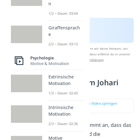
n
1/2 – Dauer: 03:04
Giraffensprach
e
2/2 – Dauer: 03:13
Nach Beantwortung speichern wir deine Antwort, um
Studyflix zu verbessern. Mehr dazu erfährst du in unserer
Psychologie
Datenschutzerklärung
.
Motive & Motivation
Extrinsische
Die 4 Felder im Johari
Motivation
Fenster
1/3 – Dauer: 02:43
zur Stelle im Video springen
Intrinsische
(02:07)
Motivation
2/3 – Dauer: 02:36
Das Johari Fenster nimmt an, dass das
eigene Verhalten und die
Motive