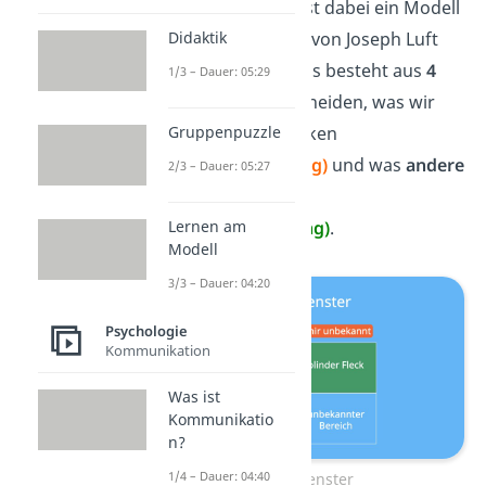
Das
Johari Fenster
ist dabei ein Modell
Didaktik
aus der Psychologie von Joseph Luft
und Harry Ingham. Es besteht aus
4
1/3 – Dauer: 05:29
Feldern
, die unterscheiden, was wir
Gruppenpuzzle
über uns
selbst
denken
(Selbstwahrnehmung)
und was
andere
2/3 – Dauer: 05:27
über uns denken
Lernen am
(Fremdwahrnehmung)
.
Modell
3/3 – Dauer: 04:20
Psychologie
Kommunikation
Was ist
Kommunikatio
n?
1/4 – Dauer: 04:40
Johari Fenster