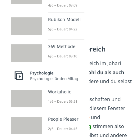
4/6 – Dauer: 03:09
Rubikon Modell
5/6 – Dauer: 04:22
369 Methode
Öffentlicher Bereich
6/6 – Dauer: 03:10
Den öffentlichen Bereich im Johari
Fenster kennen
sowohl du als auch
Psychologie
Psychologie für den Alltag
dein Gegenüber
. Andere und du selbst
wissen über deine
Workaholic
Persönlichkeitseigenschaften und
1/6 – Dauer: 05:51
Verhaltensweisen in diesem Fenster
Bescheid. Die
Selbst-
und
People Pleaser
Fremdwahrnehmung
stimmen also
2/6 – Dauer: 04:45
überein. Damit du selbst und andere