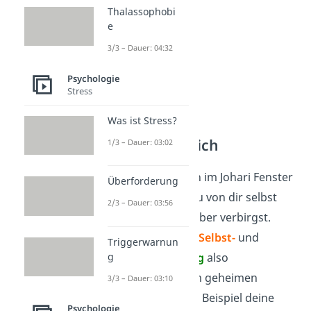
Thalassophobi
e
3/3 – Dauer: 04:32
Psychologie
Stress
Was ist Stress?
Geheimer Bereich
1/3 – Dauer: 03:02
Der geheime Bereich im Johari Fenster
Überforderung
umfasst alles, was du von dir selbst
2/3 – Dauer: 03:56
weißt, vor anderen aber verbirgst.
Auch hier gehen die
Selbst-
und
Triggerwarnun
Fremdwahrnehmung
also
g
auseinander. Zu dem geheimen
3/3 – Dauer: 03:10
Bereich können zum Beispiel deine
Psychologie