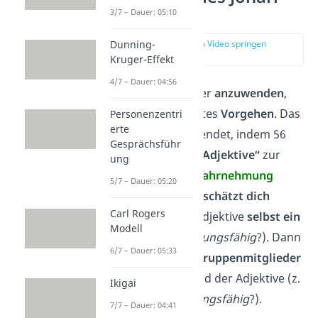
Fensters
3/7 – Dauer: 05:10
Dunning-
zur Stelle im Video springen
(04:23)
Kruger-Effekt
4/7 – Dauer: 04:56
Um das Johari Fenster
anzuwenden
,
gibt es ein bestimmtes
Vorgehen
.
Das
Personenzentri
erte
Fenster wird angewendet, indem 56
Gesprächsführ
sogenannte
„Johari-Adjektive“
zur
ung
Selbst-
und
Fremdwahrnehmung
5/7 – Dauer: 05:20
genutzt werden.
Du
schätzt dich
Carl Rogers
zuerst anhand der Adjektive
selbst ein
Modell
(z. B.: Bin ich
anpassungsfähig
?). Dann
6/7 – Dauer: 05:33
beurteilen andere Gruppenmitglieder
dich ebenfalls anhand der Adjektive (z.
Ikigai
B.: Ist Anna
anpassungsfähig
?).
7/7 – Dauer: 04:41