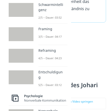
Feedback und Offenheit das
Schwarmintelli
gegenseitige Verständnis zu
genz
verbessern.
2/5 – Dauer: 03:52
Framing
3/5 – Dauer: 04:17
Reframing
4/5 – Dauer: 04:23
Entschuldigun
g
Entwicklung des Johari
5/5 – Dauer: 03:12
Fensters
Psychologie
Nonverbale Kommunikation
zur Stelle im Video springen
(01:01)
Nonverbale