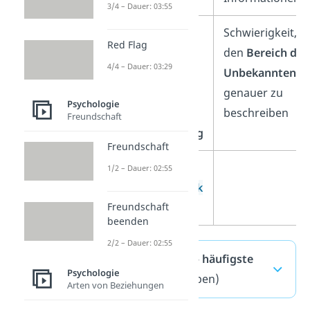
3/4 – Dauer: 03:55
Ermöglicht
Schwierigkeit,
Red Flag
Feedback
und
den
Bereich des
4/4 – Dauer: 03:29
Selbsterkenntnis
,
Unbekannten
fördert
genauer zu
Psychologie
persönliche
beschreiben
Freundschaft
Weiterentwicklung
Freundschaft
Möglichkeit,
1/2 – Dauer: 02:55
konstruktive Kritik
Freundschaft
zu üben
beenden
2/2 – Dauer: 02:55
Johari Fenster — häufigste
Psychologie
Fragen
(ausklappen)
Arten von Beziehungen