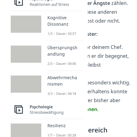
Werte, Vorlieben oder Ängste
zählen.
Reaktionen auf Stress
Je nachdem, ob du diese anderen
Kognitive
(unbewusst) preisgibst oder nicht.
Dissonanz
Beispiele Johari Fenster:
1/3 – Dauer: 03:57
Du hast
Angst
vor deinem Chef.
Übersprungsh
andlung
Aber immer wenn er dir begegnet,
2/3 – Dauer: 04:06
lächelst du und bleibst
selbstbewusst
.
Abwehrmecha
Dir ist
Loyalität
besonders wichtig.
nismen
Anhand deines Verhaltens konnte
3/3 – Dauer: 04:18
es dein Gegenüber bisher aber
Psychologie
noch
nicht erkennen
.
Stressbewältigung
Resilienz
Unbekannter Bereich
1/7 – Dauer: 05:28