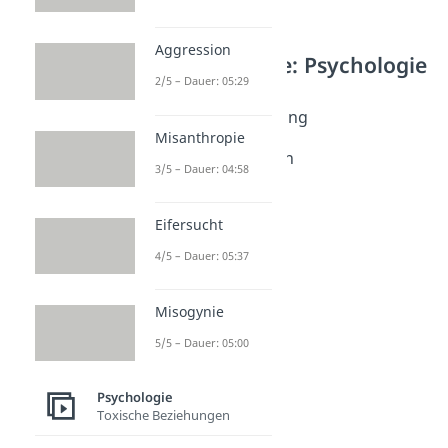
Aggression
Weitere Inhalte: Psychologie
2/5 – Dauer: 05:29
Wahrnehmung
Visuelle Wahrnehmung
Misanthropie
Dauer: 04:46
Kognitive Fähigkeiten
3/5 – Dauer: 04:58
Dauer: 05:37
Rationales Denken
Dauer: 04:04
Eifersucht
Johari Fenster
4/5 – Dauer: 05:37
Dauer: 05:11
Misogynie
5/5 – Dauer: 05:00
Psychologie
Toxische Beziehungen