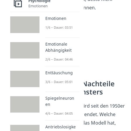
Psychologie
Emotionen
lernst du dich kennen.
Emotionen
1/6 – Dauer: 03:51
Emotionale
Abhängigkeit
2/6 – Dauer: 04:46
Enttäuschung
Vorteile und Nachteile
3/6 – Dauer: 05:01
des Johari Fensters
Spiegelneuron
en
Das Johari Fenster wird seit den 1950er
4/6 – Dauer: 04:05
Jahren häufig angewendet. Welche
Vor- und Nachteile
das Modell hat,
Antriebslosigke