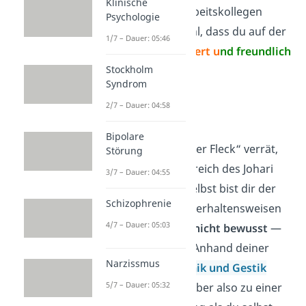
Klinische
Du und deine Arbeitskollegen
Psychologie
haben das Gefühl, dass du auf der
1/7 – Dauer: 05:46
Arbeit
ambitioniert u
nd freundlich
Stockholm
bist.
Syndrom
2/7 – Dauer: 04:58
Blinder Fleck
Bipolare
Wie der Name „blinder Fleck“ verrät,
Störung
bist du in diesem Bereich des Johari
3/7 – Dauer: 04:55
Fensters blind. Du selbst bist dir der
Schizophrenie
Eigenschaften und Verhaltensweisen
4/7 – Dauer: 05:03
in dem Fenster also
nicht bewusst
—
andere aber schon. Anhand deiner
Narzissmus
Körpersprache,
Mimik und Gestik
5/7 – Dauer: 05:32
kommt dein Gegenüber also zu einer