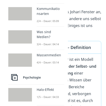
Kommunikatio
Zusätzlich nimmt das Johari Fenster an,
nsarten
dass weder wir noch andere uns selbst
2/4 – Dauer: 05:09
vollständig kennen. Einiges ist uns
Was sind
unbekannt
.
Medien?
3/4 – Dauer: 04:14
Johari Fenster — Definition
Massenmedien
Das
Johari-Fenster
ist ein Modell
4/4 – Dauer: 03:14
zur
Visualisierung der Selbst- und
Fremdwahrnehmung
einer
Psychologie
Person.
Es teilt das Wissen über
eine Person in vier Bereiche
Halo-Effekt
ein: öffentlich, blind, verborgen
1/5 – Dauer: 04:33
und unbekannt. Ziel ist es, durch