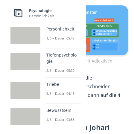
Psychologie
Persönlichkeit
Persönlichkeit
1/6 – Dauer: 05:43
Tiefenpsycholo
Johari Fenster mit Adjektiven
gie
2/6 – Dauer: 05:30
Je nachdem, ob sich die
Triebe
Einschätzungen überschneiden,
3/6 – Dauer: 04:18
werden die Adjektive dann
auf die 4
Felder verteilt
.
Bewusstsein
4/6 – Dauer: 03:58
Übungen zum Johari