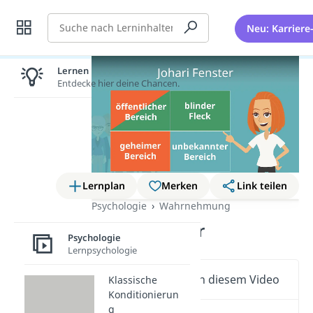
Suche
Neu: Karriere
Lernen lohnt sich!
Entdecke hier deine Chancen.
Lernplan
Merken
Link teilen
Psychologie
Wahrnehmung
Johari Fenster
Psychologie
Lernpsychologie
Wichtige Inhalte in diesem Video
Klassische
Konditionierun
g