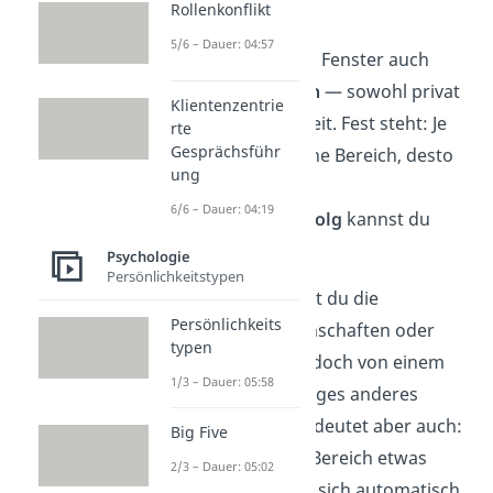
Fenster
Rollenkonflikt
5/6 – Dauer: 04:57
Du kannst das Johari Fenster auch
aktiv
für dich
nutzen
— sowohl privat
Klientenzentrie
als auch auf der Arbeit. Fest steht: Je
rte
Gesprächsführ
größer der öffentliche Bereich, desto
ung
mehr
Vertrauen und
6/6 – Dauer: 04:19
Kommunikationserfolg
kannst du
erzielen.
Psychologie
Persönlichkeitstypen
Grundsätzlich kannst du die
Persönlichkeits
Persönlichkeitseigenschaften oder
typen
Verhaltensweisen jedoch von einem
1/3 – Dauer: 05:58
Fenster in ein beliebiges anderes
verschieben
. Das bedeutet aber auch:
Big Five
Wenn sich in einem Bereich etwas
2/3 – Dauer: 05:02
ändert
, dann ändert sich automatisch