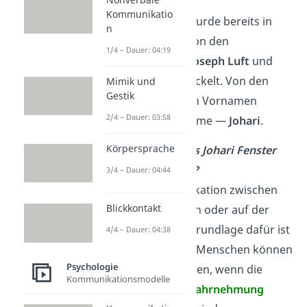
Kommunikatio
Das Johari Fenster wurde bereits in
n
den 1950er Jahren von den
1/4 – Dauer: 04:19
Sozialpsychologen
Joseph Luft
und
Harry Ingham
entwickelt. Von den
Mimik und
Gestik
Anfängen der beiden Vornamen
2/4 – Dauer: 03:58
stammt auch der Name —
Johari
.
Körpersprache
Doch wofür wird das Johari Fenster
überhaupt benötigt?
3/4 – Dauer: 04:44
Es soll die Kommunikation zwischen
Blickkontakt
Personen im Privaten oder auf der
Arbeit verbessern. Grundlage dafür ist
4/4 – Dauer: 04:38
folgende
Annahme
: Menschen können
Psychologie
besser kommunizieren, wenn die
Kommunikationsmodelle
Selbst-
und
Fremdwahrnehmung