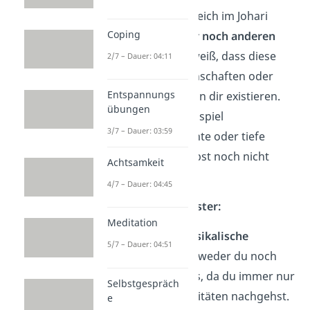
Der unbekannte Bereich im Johari
Coping
Fenster ist
weder dir noch anderen
bekannt
. Niemand weiß, dass diese
2/7 – Dauer: 04:11
Persönlichkeitseigenschaften oder
Entspannungs
Verhaltensweisen von dir existieren.
übungen
Dazu zählen zum Beispiel
3/7 – Dauer: 03:59
schlummernde Talente oder tiefe
Wünsche, die du selbst noch nicht
Achtsamkeit
kennst.
4/7 – Dauer: 04:45
Beispiele Johari Fenster:
Meditation
Du hast eine
musikalische
5/7 – Dauer: 04:51
Begabung
. Aber weder du noch
andere wissen es, da du immer nur
Selbstgespräch
sportlichen Aktivitäten nachgehst.
e