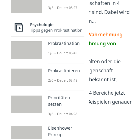
Persönlichkeitseigenschaften in 4
3/3 – Dauer: 05:27
Bereiche unterteilbar sind. Dabei wird
jeweils unterschieden…
Psychologie
Tipps gegen Prokrastination
ob es um
deine Wahrnehmung
oder die
Wahrnehmung von
Prokrastination
a
nderen
geht
1/6 – Dauer: 05:43
und ob das Verhalten oder die
Persönlichkeitseigenschaft
Prokrastinieren
bekannt
oder
unbekannt
ist.
2/6 – Dauer: 03:48
Schauen wir uns die 4 Bereiche jetzt
Prioritäten
einmal anhand von Beispielen genauer
setzen
an.
3/6 – Dauer: 04:28
Eisenhower
Prinzip