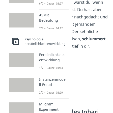
Am glücklichsten wärst du, wenn
6/7 – Dauer: 03:27
du
reisen
würdest. Du hast aber
ASMR
noch nie darüber nachgedacht und
Bedeutung
auch noch nie mit jemandem
7/7 – Dauer: 04:12
drüber geredet. Der sehnliche
Wunsch zu verreisen,
schlummert
Psychologie
Persönlichkeitsentwicklung
unentdeckt
und tief in dir.
Persönlichkeits
entwicklung
1/7 – Dauer: 04:14
Instanzenmode
ll Freud
2/7 – Dauer: 03:29
Milgram
Experiment
Anwendung des Johari