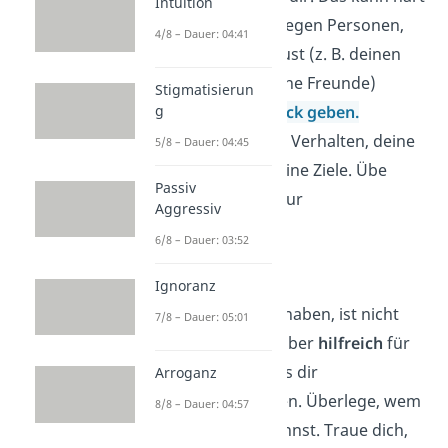
Intuition
sein. Frage deswegen Personen,
4/8 – Dauer: 04:41
denen du vertraust (z. B. deinen
Partner oder deine Freunde)
Stigmatisierun
Lasse dir
Feedback geben.
g
Hinterfrage
dein Verhalten, deine
5/8 – Dauer: 04:45
Wünsche und deine Ziele. Übe
Passiv
deine Fähigkeit zur
Aggressiv
Selbstreflexion.
6/8 – Dauer: 03:52
Geheimer Bereich:
Ignoranz
Geheimnisse zu haben, ist nicht
7/8 – Dauer: 05:01
verboten. Es ist aber
hilfreich
für
Beziehungen, aus dir
Arroganz
herauszukommen. Überlege, wem
8/8 – Dauer: 04:57
du
vertrauen
kannst. Traue dich,