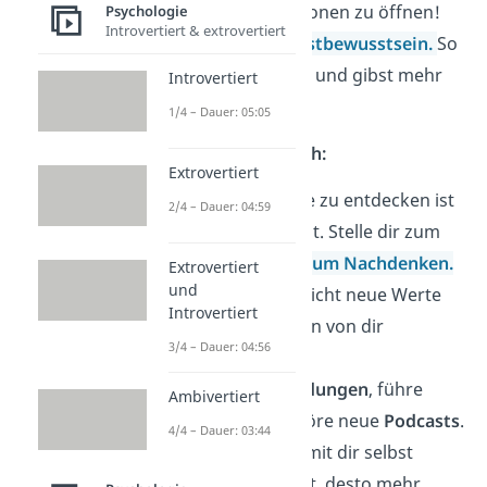
dich diesen Personen zu öffnen!
Psychologie
Introvertiert & extrovertiert
Stärke dein
Selbstbewusstsein
.
So
wirst du mutiger und gibst mehr
Introvertiert
von dir Preis.
1/4 – Dauer: 05:05
Unbekannter Bereich:
Extrovertiert
Das Unentdeckte zu entdecken ist
2/4 – Dauer: 04:59
gar nicht so leicht. Stelle dir zum
Beispiel
Fragen zum Nachdenken
.
Extrovertiert
und
So wirst du vielleicht neue Werte
Introvertiert
und Einstellungen von dir
3/4 – Dauer: 04:56
kennenlernen.
Besuche
Fortbildungen
, führe
Ambivertiert
Tagebuch
und höre neue
Podcasts
.
4/4 – Dauer: 03:44
Je mehr du dich mit dir selbst
auseinandersetzt, desto mehr