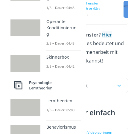
Johari Fenster
1/3 – Dauer: 04:45
einfach erklärt
(00:12)
Operante
Konditionierun
g
Was ist das
Johari Fenster
?
Hier
erklären wir dir, was es bedeutet und
2/3 – Dauer: 04:43
wie du so die Zusammenarbeit mit
Skinnerbox
anderen verbessern kannst!
3/3 – Dauer: 04:42
Psychologie
Inhaltsübersicht
Lerntheorien
Lerntheorien
Johari Fenster einfach
1/6 – Dauer: 05:00
erklärt
Behaviorismus
zur Stelle im Video springen