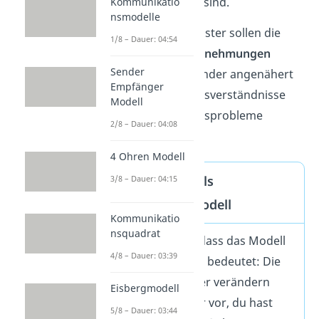
möglichst
identisch
sind.
Kommunikatio
nsmodelle
Durch das Johari Fenster sollen die
1/8 – Dauer: 04:54
verschiedenen
Wahrnehmungen
Sender
verglichen
und einander angenähert
Empfänger
werden. Das soll Missverständnisse
Modell
und Kommunikationsprobleme
2/8 – Dauer: 04:08
vermeiden.
4 Ohren Modell
Johari Fenster als
3/8 – Dauer: 04:15
dynamisches Modell
Kommunikatio
nsquadrat
Wichtig ist dabei, dass das Modell
4/8 – Dauer: 03:39
dynamisch ist. Das bedeutet: Die
Anteile
der 4 Felder verändern
Eisbergmodell
sich! Stell dir dafür vor, du hast
5/8 – Dauer: 03:44