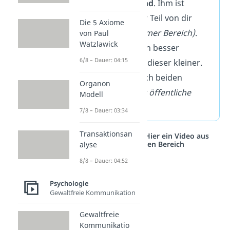
einen
neuen Freund
. Ihm ist
erstmal ein großer Teil von dir
Die 5 Axiome
unbekannt
(geheimer Bereich)
.
von Paul
Watzlawick
Aber wenn ihr euch besser
6/8 – Dauer: 04:15
kennenlernt
, wird dieser kleiner.
Dafür wird der euch beiden
Organon
bekannte Teil
(der öffentliche
Modell
Bereich)
größer
.
7/8 – Dauer: 03:34
Transaktionsan
Studyflix vernetzt: Hier ein Video aus
einem anderen Bereich
alyse
8/8 – Dauer: 04:52
Psychologie
Gewaltfreie Kommunikation
Gewaltfreie
Kommunikatio