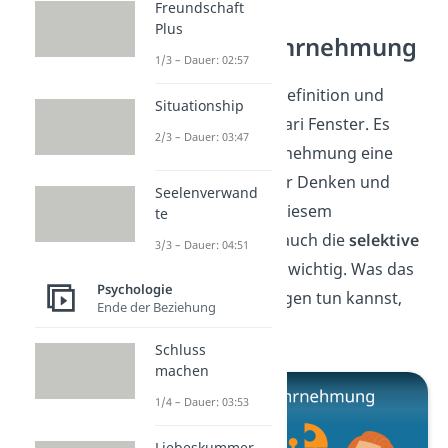
Freundschaft
Plus
Selektive Wahrnehmung
1/3 – Dauer: 02:57
Jetzt kennst du die Definition und
Situationship
Beispiele für das Johari Fenster. Es
2/3 – Dauer: 03:47
zeigt, dass die Wahrnehmung eine
große Rolle für unser Denken und
Seelenverwand
Verhalten spielt. In diesem
te
Zusammenhang ist auch die
selektive
3/3 – Dauer: 04:51
Wahrnehmung
sehr wichtig. Was das
Psychologie
ist und was du dagegen tun kannst,
Ende der Beziehung
erfährst du
hier!
Schluss
machen
1/4 – Dauer: 03:53
Liebeskummer