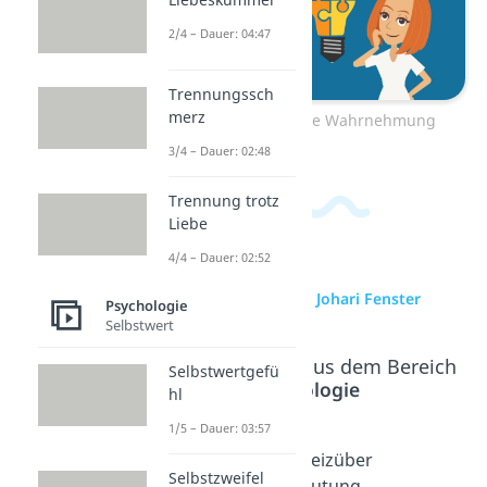
2/4 – Dauer: 04:47
Trennungssch
merz
Zum Video: Selektive Wahrnehmung
3/4 – Dauer: 02:48
Trennung trotz
Liebe
4/4 – Dauer: 02:52
zur Videoseite: Johari Fenster
Psychologie
Selbstwert
Beliebte Inhalte aus dem Bereich
Selbstwertgefü
Psychologie
hl
1/5 – Dauer: 03:57
Wahrneh
Synästhe
Reizüber
Selbstzweifel
mungsst
sie
flutung