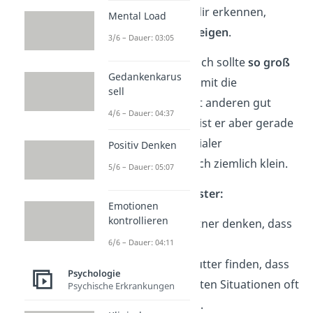
diese Merkmale an dir erkennen,
Mental Load
musst du sie
offen zeigen
.
3/6 – Dauer: 03:05
Der öffentliche Bereich sollte
so groß
Gedankenkarus
wie möglich
sein, damit die
sell
Zusammenarbeit mit anderen gut
4/6 – Dauer: 04:37
funktioniert. Häufig ist er aber gerade
zu Beginn neuer sozialer
Positiv Denken
Bekanntschaften noch ziemlich klein.
5/6 – Dauer: 05:07
Beispiele Johari Fenster:
Emotionen
kontrollieren
Du und dein Partner denken, dass
du
flei
ßig
bist.
6/6 – Dauer: 04:11
Du und deine Mutter finden, dass
Psychologie
du in angespannten Situationen oft
Psychische Erkrankungen
ger
eizt
reagierst.