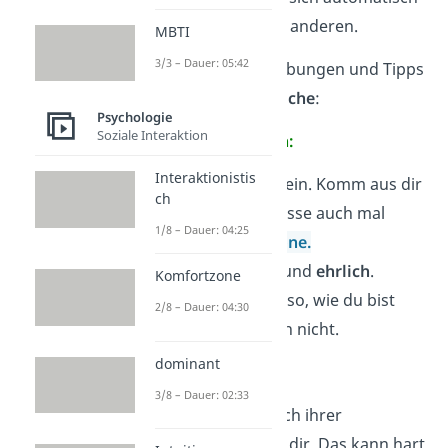
auch etwas in einem anderen.
MBTI
3/3 – Dauer: 05:42
Hier zeigen wir dir Übungen und Tipps
für jeden der
4 Bereiche
:
Psychologie
Soziale Interaktion
Öffentlic
h
er Bereich:
Interaktionistis
Lerne,
offen
zu sein. Komm aus dir
ch
heraus und verlasse auch mal
1/8 – Dauer: 04:25
deine
Komfortzone.
Sei
authentisch
und
ehrlich
.
Komfortzone
Präsentiere dich so, wie du bist
2/8 – Dauer: 04:30
und verstelle dich nicht.
dominant
Blinder Fleck:
3/8 – Dauer: 02:33
Frage andere nach ihrer
Einschätzung
zu dir. Das kann hart