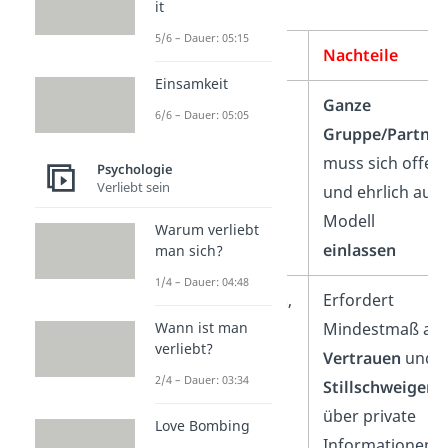
zeigen wir dir hier:
it
5/6 – Dauer: 05:15
Vorteile
Nachteile
Einsamkeit
Sowohl im
Ganze
6/6 – Dauer: 05:05
Privatleben
als
Gruppe/Partner
auch im
Beruf
muss sich offen
Psychologie
Verliebt sein
anwendbar
und ehrlich auf
Modell
Warum verliebt
einlassen
man sich?
1/4 – Dauer: 04:48
Steigert
Vertrauen
,
Erfordert
Wann ist man
verbessert
Mindestmaß an
verliebt?
Kommunikation
Vertrauen
und
2/4 – Dauer: 03:34
Stillschweigen
über private
Love Bombing
Informationen