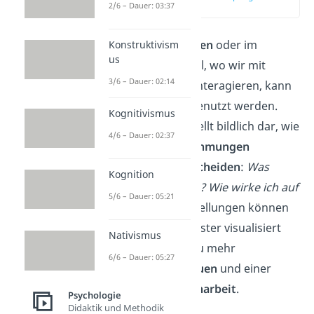
2/6 – Dauer: 03:37
(00:12)
Egal ob im
Privatleben
oder im
Konstruktivism
us
Berufsalltag
: Überall, wo wir mit
3/6 – Dauer: 02:14
anderen Personen interagieren, kann
das Johari Fenster genutzt werden.
Kognitivismus
Denn das Fenster stellt bildlich dar, wie
4/6 – Dauer: 02:37
sich unsere
Wahrnehmungen
voneinander
unterscheiden
:
Was
Kognition
denke ich über mich? Wie wirke ich auf
5/6 – Dauer: 05:21
andere?
Diese Vorstellungen können
durch das Johari Fenster visualisiert
Nativismus
werden. Das führt zu mehr
6/6 – Dauer: 05:27
Verständnis
,
Vertrauen
und einer
besseren Zusammenarbeit
.
Psychologie
Didaktik und Methodik