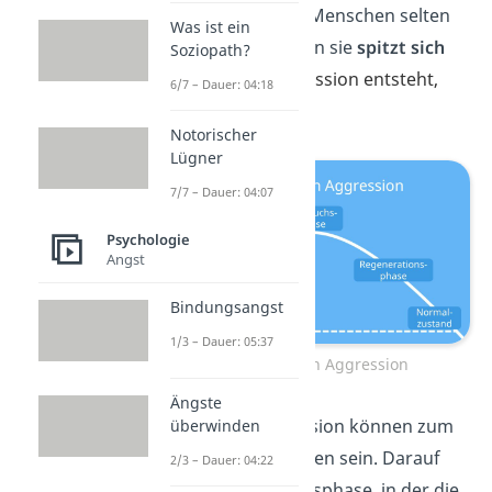
Aggression tritt bei Menschen selten
Was ist ein
plötzlich auf, sondern sie
spitzt sich
Soziopath?
zu
. W
ie genau Aggression entsteht,
6/7 – Dauer: 04:18
siehst du hier.
Notorischer
Lügner
7/7 – Dauer: 04:07
Psychologie
Angst
Bindungsangst
1/3 – Dauer: 05:37
Entstehung von Aggression
Ängste
Auslöser für Aggression können zum
überwinden
Beispiel Provokationen sein. Darauf
2/3 – Dauer: 04:22
folgt eine Eskalationsphase, in der die