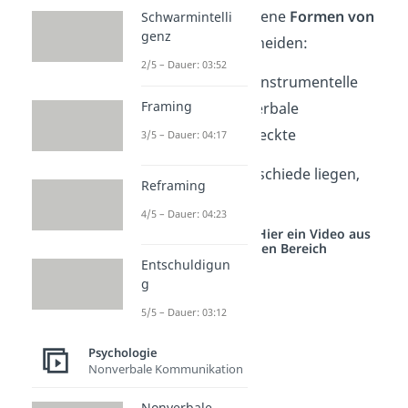
Du kannst verschiedene
Formen von
Schwarmintelli
genz
Aggression
unterscheiden:
2/5 – Dauer: 03:52
Feindselige und instrumentelle
Framing
Physische und verbale
Offene und verdeckte
3/5 – Dauer: 04:17
Wo genau die Unterschiede liegen,
Reframing
erfährst du jetzt.
4/5 – Dauer: 04:23
Studyflix vernetzt: Hier ein Video aus
einem anderen Bereich
Entschuldigun
g
5/5 – Dauer: 03:12
Psychologie
Nonverbale Kommunikation
Nonverbale