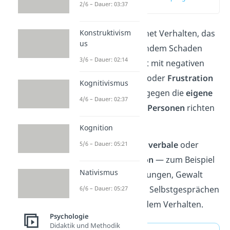
2/6 – Dauer: 03:37
(00:14)
Konstruktivism
Aggression
bezeichnet Verhalten, das
us
darauf abzielt, jemandem Schaden
3/6 – Dauer: 02:14
zuzufügen. Sie ist oft mit negativen
Emotionen
wie
Wut
oder
Frustration
Kognitivismus
verbunden, die sich gegen die
eigene
4/6 – Dauer: 02:37
Person
oder
andere
Personen
richten
kann.
Kognition
Aggression dient als
verbale
oder
5/6 – Dauer: 05:21
physische
Abreaktion
— zum Beispiel
Nativismus
in Form von Beleidigungen, Gewalt
oder auch negativen Selbstgesprächen
6/6 – Dauer: 05:27
und selbstverletzendem Verhalten.
Psychologie
Didaktik und Methodik