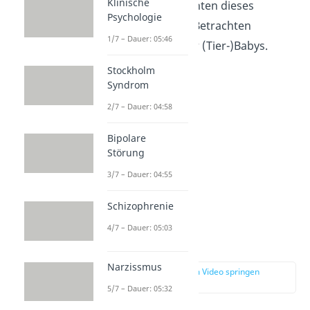
Klinische
Menschen berichten dieses
Psychologie
Bedürfnis beim Betrachten
1/7 – Dauer: 05:46
besonders süßer (Tier-)Babys.
Stockholm
Syndrom
2/7 – Dauer: 04:58
Bipolare
Störung
3/7 – Dauer: 04:55
Schizophrenie
Wie entsteht
4/7 – Dauer: 05:03
Aggression?
Narzissmus
zur Stelle im Video springen
(02:27)
5/7 – Dauer: 05:32