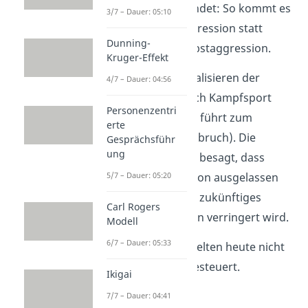
außen gewendet: So kommt es
3/7 – Dauer: 05:10
zu Fremdaggression statt
Dunning-
tödlicher Selbstaggression.
Kruger-Effekt
Lösungsansatz:
Kanalisieren der
4/7 – Dauer: 04:56
Aggression z. B. durch Kampfsport
Personenzentri
(denn Unterdrücken führt zum
erte
unkontrollierten Ausbruch). Die
Gesprächsführ
ung
Katharsishypothese
besagt, dass
5/7 – Dauer: 05:20
angestaute Aggression ausgelassen
werden muss, damit zukünftiges
Carl Rogers
Aggressionsverhalten verringert wird.
Modell
6/7 – Dauer: 05:33
➜
Aber:
Menschen gelten heute nicht
mehr als rein triebgesteuert.
Ikigai
7/7 – Dauer: 04:41