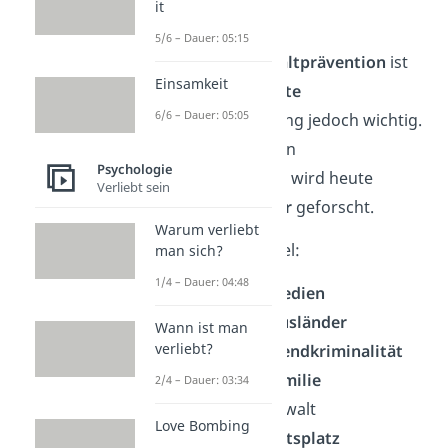
it
sexueller Gewalt.
5/6 – Dauer: 05:15
Gerade für die
Gewaltprävention
ist
Einsamkeit
eine
ausdifferenzierte
6/6 – Dauer: 05:05
Aggressionsforschung jedoch wichtig.
Zu vielen spezifischen
Psychologie
Forschungsgebieten wird heute
Verliebt sein
auch
interdisziplinär
geforscht.
Warum verliebt
Das sind zum Beispiel:
man sich?
1/4 – Dauer: 04:48
Gewalt in den
Medien
Gewalt gegen
Ausländer
Wann ist man
verliebt?
Kinder
– und
Jugendkriminalität
Gewalt in der
Familie
2/4 – Dauer: 03:34
sexualisierte
Gewalt
Love Bombing
Gewalt am
Arbeitsplatz