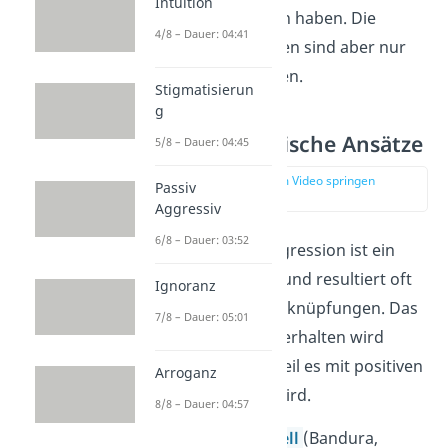
Intuition
genetische Ursachen haben. Die
4/8 – Dauer: 04:41
biologischen Faktoren sind aber nur
Faktoren neben vielen.
Stigmatisierun
g
Lernpsychologische Ansätze
5/8 – Dauer: 04:45
zur Stelle im Video springen
Passiv
(04:29)
Aggressiv
6/8 – Dauer: 03:52
Grundannahme:
Aggression ist ein
erlerntes Verhalten und resultiert oft
Ignoranz
aus fehlerhaften Verknüpfungen. Das
7/8 – Dauer: 05:01
heißt, aggressives Verhalten wird
vermehrt gezeigt, weil es mit positiven
Arroganz
Folgen verbunden wird.
8/8 – Dauer: 04:57
Lernen am Modell
(Bandura,