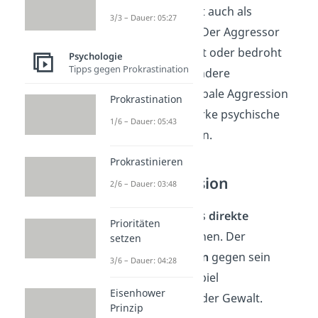
… bezeichnest du oft auch als
3/3 – Dauer: 05:27
psychische
Gewalt
. Der Aggressor
beleidigt, beschimpft oder bedroht
Psychologie
Tipps gegen Prokrastination
sein Opfer. Insbesondere
wiederkehrende verbale Aggression
Prokrastination
(
Mobbing
) kann starke psychische
1/6 – Dauer: 05:43
Schäden verursachen.
Prokrastinieren
Offene Aggression
2/6 – Dauer: 03:48
… kannst du auch als
direkte
Prioritäten
Aggression
bezeichnen. Der
setzen
Aggressor geht
offen
gegen sein
3/6 – Dauer: 04:28
Opfer vor, zum Beispiel
Eisenhower
mit Beleidigungen oder Gewalt.
Prinzip