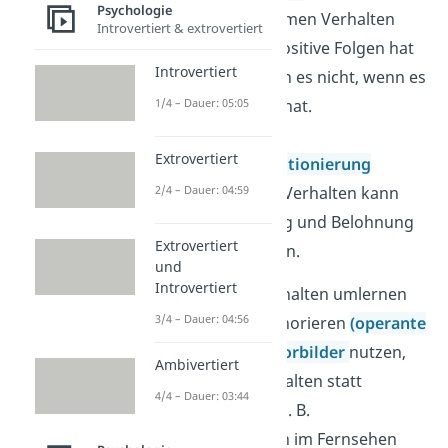
Psychologie
1965): Kinder ahmen Verhalten
Introvertiert & extrovertiert
nach, wenn es positive Folgen hat
Introvertiert
und übernehmen es nicht, wenn es
1/4 – Dauer: 05:05
negative Folgen hat.
Extrovertiert
Klassische Konditionierung
2/4 – Dauer: 04:59
(Pawlow, 1918): Verhalten kann
durch Bestrafung und Belohnung
Extrovertiert
verändert werden.
und
Introvertiert
Lösungsansatz:
Verhalten umlernen
3/4 – Dauer: 04:56
durch Loben und Ignorieren
(operante
Konditionierung);
Vorbilder
nutzen,
Ambivertiert
die prosoziales Verhalten statt
4/4 – Dauer: 03:44
Aggression zeigen; z. B.
Gewaltdarstellungen im Fernsehen