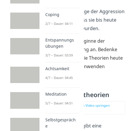
Die genauen Vorgänge der Aggression
Coping
sind
so
komplex
, dass sie bis heute
2/7 – Dauer: 04:11
nicht entschlüsselt wurden.
Entspannungs
Schau dir hier die Beginne der
übungen
Aggressionsforschung an. Bedenke
3/7 – Dauer: 03:59
allerdings, dass du die Theorien heute
nicht mehr
einzeln anwenden
Achtsamkeit
würdest.
4/7 – Dauer: 04:45
Instinkt-/ Triebtheorien
Meditation
5/7 – Dauer: 04:51
zur Stelle im Video springen
(03:17)
Selbstgespräch
Grundannahme:
Es gibt eine
e