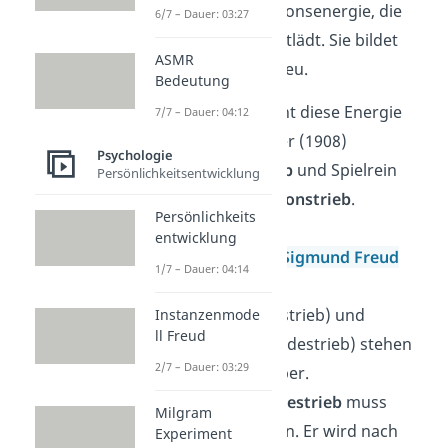
spezifische Aggressionsenergie, die
6/7 – Dauer: 03:27
sich aufstaut und entlädt. Sie bildet
ASMR
sich immer wieder neu.
Bedeutung
Burk (1897) nennt diese Energie
7/7 – Dauer: 04:12
Kampftrieb
, Adler (1908)
Psychologie
Aggressionstrieb
und Spielrein
Persönlichkeitsentwicklung
(1911)
Destruktionstrieb
.
Persönlichkeits
entwicklung
1920 entwickelt
Sigmund Freud
1/7 – Dauer: 04:14
eine Theorie:
Eros
(Lebenstrieb) und
Instanzenmode
ll Freud
Thanatos
(Todestrieb) stehen
2/7 – Dauer: 03:29
sich gegenüber.
Auch der
Todestrieb
muss
Milgram
erfüllt werden. Er wird nach
Experiment