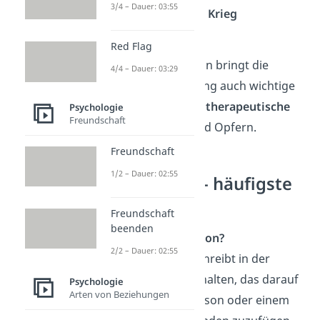
3/4 – Dauer: 03:55
Terrorismus
und
Krieg
…
Red Flag
Neben der Prävention bringt die
4/4 – Dauer: 03:29
Aggressionsforschung auch wichtige
Erkenntnisse für die
therapeutische
Psychologie
Freundschaft
Arbeit
mit Tätern und Opfern.
Freundschaft
1/2 – Dauer: 02:55
Aggression — häufigste
Fragen
Freundschaft
beenden
Was ist Aggression?
2/2 – Dauer: 02:55
Aggression beschreibt in der
Psychologie Verhalten, das darauf
Psychologie
Arten von Beziehungen
abzielt, einer Person oder einem