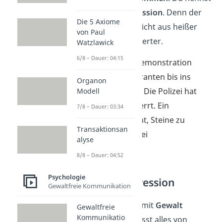
sie auch
kalte
Aggression
. Denn der
Die 5 Axiome
Aggressor handelt nicht aus heißer
von Paul
Wut, sondern kalkulierter.
Watzlawick
6/8 – Dauer: 04:15
Beispiel:
Bei einer Demonstration
wollen die Demonstranten bis ins
Organon
Rathaus vordringen. Die Polizei hat
Modell
den Bereich abgesperrt. Ein
7/8 – Dauer: 03:34
Demonstrant beginnt, Steine zu
Transaktionsan
werfen, um die Polizei
alyse
zurückzudrängen.
8/8 – Dauer: 04:52
Psychologie
Physische Aggression
Gewaltfreie Kommunikation
… wird oft synonym mit
Gewalt
Gewaltfreie
Kommunikatio
verwendet. Sie umfasst alles von