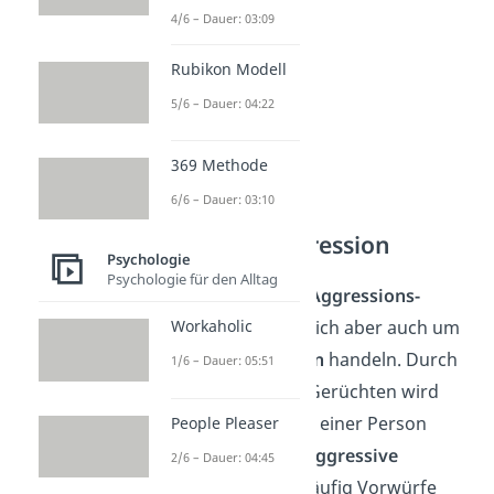
4/6 – Dauer: 03:09
Rubikon Modell
5/6 – Dauer: 04:22
369 Methode
6/6 – Dauer: 03:10
Verdeckte Aggression
Psychologie
Psychologie für den Alltag
… meint häufig nur
Aggressions-
Fantasien
. Es kann sich aber auch um
Workaholic
indirekte
Aggression
handeln. Durch
1/6 – Dauer: 05:51
das Verbreiten von Gerüchten wird
zum Beispiel der Ruf einer Person
People Pleaser
geschädigt.
Passiv-aggressive
2/6 – Dauer: 04:45
Menschen nutzen häufig Vorwürfe