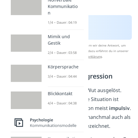
Kommunikatio
n
1/4 – Dauer: 04:19
Mimik und
Gestik
Nach Beantwortung speichern wir deine Antwort, um
Studyflix zu verbessern. Mehr dazu erfährst du in unserer
2/4 – Dauer: 03:58
Datenschutzerklärung
.
Körpersprache
Feindselige Aggression
3/4 – Dauer: 04:44
… wird meist durch Wut ausgelöst.
Blickkontakt
Als
Reaktion
auf eine Situation ist
4/4 – Dauer: 04:38
feindselige Aggression meist
impulsiv
.
Deswegen wird sie manchmal auch als
Psychologie
heiße Aggression
bezeichnet.
Kommunikationsmodelle