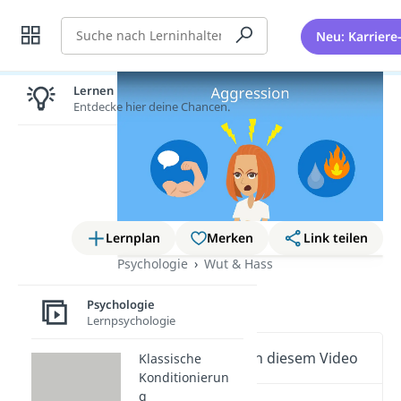
Suche
Neu: Karriere
Lernen lohnt sich!
Entdecke hier deine Chancen.
Lernplan
Merken
Link teilen
Psychologie
Wut & Hass
Aggression
Psychologie
Lernpsychologie
Wichtige Inhalte in diesem Video
Klassische
Konditionierun
g