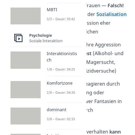
aus aggressiver als Frauen —
Falsch!
MBTI
Wahrscheinlicher: in der
Sozialisation
3/3 – Dauer: 05:42
von Jungen ist Aggression eher
geduldet als bei Mädchen
Psychologie
Soziale Interaktion
➜ Mädchen richten ihre Aggression
eher
gegen
sich
selbst
(Alkohol- und
Interaktionistis
ch
Drogenmissbrauch, Magersucht,
1/8 – Dauer: 04:25
Selbstverletzung, Suizidversuche)
Komfortzone
Lösungsansatz:
Abreagieren durch
körperliche Betätigung oder
2/8 – Dauer: 04:30
ausagieren aggressiver Fantasien in
dominant
den Medien; z. B. durch
Computerspiele
3/8 – Dauer: 02:33
➜
Aber:
Aggressionsverhalten
kann