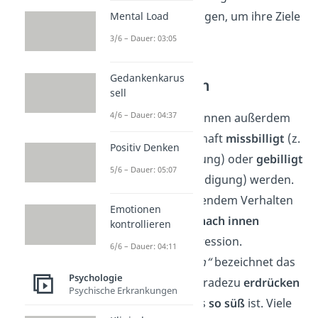
und Schuldzuweisungen, um ihre Ziele
Mental Load
zu erreichen.
3/6 – Dauer: 03:05
Gedankenkarus
Weitere Formen
sell
4/6 – Dauer: 04:37
Aggressionen können außerdem
von der Gesellschaft
missbilligt
(z.
Positiv Denken
B. Körperverletzung) oder
gebilligt
5/6 – Dauer: 05:07
(z. B. Selbstverteidigung) werden.
Bei selbstverletzendem Verhalten
Emotionen
sprichst du von
nach
innen
kontrollieren
gerichteter
Aggression.
6/6 – Dauer: 04:11
„Cute aggression“
bezeichnet das
Psychologie
Gefühl, etwas geradezu
erdrücken
Psychische Erkrankungen
zu wollen, weil es
so
süß
ist. Viele