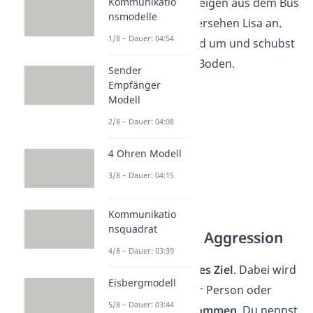
Kommunikatio
Beispiel:
Beim Aussteigen aus dem Bus
nsmodelle
rempelt Peter aus Versehen Lisa an.
1/8 – Dauer: 04:54
Sie dreht sich wütend um und schubst
Peter absichtlich zu Boden.
Sender
Empfänger
Modell
2/8 – Dauer: 04:08
4 Ohren Modell
3/8 – Dauer: 04:15
Kommunikatio
nsquadrat
Instrumentelle Aggression
4/8 – Dauer: 03:39
… verfolgt ein
höheres
Ziel
. Dabei wird
Eisbergmodell
die Schädigung einer Person oder
5/8 – Dauer: 03:44
Gruppe
in Kauf genommen
. Du nennst