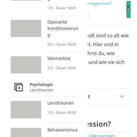
Was ist Aggression?
1/3 – Dauer: 04:45
(00:14)
Operante
Konditionierun
g
Aggression
und Gewalt sind so alt wie
die Menschheit selbst. Hier und in
2/3 – Dauer: 04:43
unserem
Video
erfährst du, wie
Skinnerbox
Aggression entsteht und wie sie sich
3/3 – Dauer: 04:42
äußern kann.
Psychologie
Lerntheorien
Inhaltsübersicht
Lerntheorien
1/6 – Dauer: 05:00
Was ist Aggression?
Behaviorismus
zur Stelle im Video springen