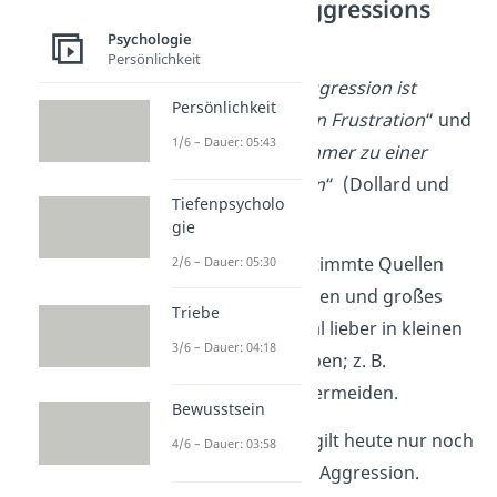
Frustrations-Aggressions
Theorie
Psychologie
Persönlichkeit
Grundannahme:
„
Aggression ist
Persönlichkeit
immer eine Folge von Frustration
“ und
1/6 – Dauer: 05:43
„Frustration führt immer zu einer
Form von Aggression
“ (Dollard und
Tiefenpsycholo
Miller, 1939).
gie
Lösungsansatz:
Bestimmte Quellen
2/6 – Dauer: 05:30
der Frustration meiden und großes
Triebe
Aggressionspotential lieber in kleinen
3/6 – Dauer: 04:18
Aggressionen ausleben; z. B.
kompetitive Spiele vermeiden.
Bewusstsein
➜
Aber:
Frustration gilt heute nur noch
4/6 – Dauer: 03:58
als
ein
Auslöser
von Aggression.