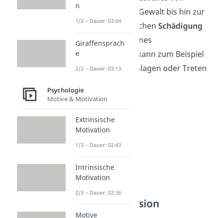
n
der
Androhung
von Gewalt bis hin zur
1/2 – Dauer: 03:04
tatsächlichen physischen
Schädigung
einer Person oder eines
Giraffensprach
Gegenstandes. Das kann zum Beispiel
e
durch Schubsen, Schlagen oder Treten
2/2 – Dauer: 03:13
geschehen.
Psychologie
Motive & Motivation
Extrinsische
Motivation
1/3 – Dauer: 02:43
Intrinsische
Motivation
2/3 – Dauer: 02:36
Verbale Aggression
Motive