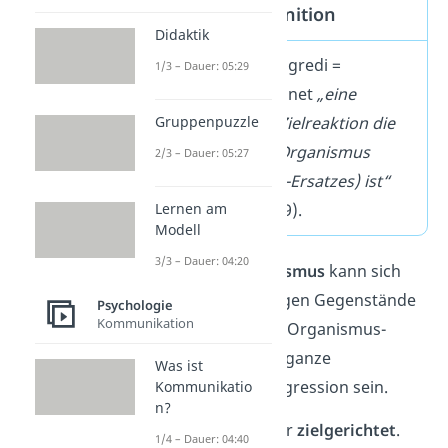
Aggression Definition
Didaktik
Aggression [lat. aggredi =
1/3 – Dauer: 05:29
angreifen] bezeichnet
„eine
Handlung, deren Zielreaktion die
Gruppenpuzzle
Verletzung eines Organismus
2/3 – Dauer: 05:27
(oder Organismus-Ersatzes) ist“
(Dollard et al., 1939).
Lernen am
Modell
3/3 – Dauer: 04:20
In Form von
Vandalismus
kann sich
Aggression auch gegen Gegenstände
Psychologie
Kommunikation
richten. Als weiterer Organismus-
Ersatz können auch ganze
Was ist
Gruppen
Ziel der Aggression sein.
Kommunikatio
n?
Aggression ist immer
zielgerichtet
.
1/4 – Dauer: 04:40