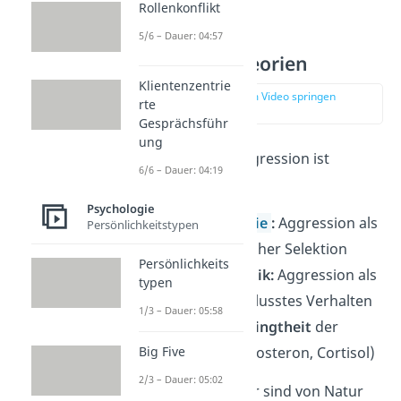
Rollenkonflikt
Biologische
5/6 – Dauer: 04:57
Aggressionstheorien
Klientenzentrie
zur Stelle im Video springen
rte
(03:55)
Gesprächsführ
ung
Grundannahme:
Aggression ist
6/6 – Dauer: 04:19
genetisch bedingt.
Psychologie
Evolutionstheorie
:
Aggression als
Persönlichkeitstypen
Ergebnis natürlicher Selektion
Persönlichkeits
Verhaltensgenetik:
Aggression als
typen
genetisch beeinflusstes Verhalten
1/3 – Dauer: 05:58
Hormonelle
Bedingtheit
der
Big Five
Aggression (Testosteron, Cortisol)
2/3 – Dauer: 05:02
➜ Annahme: Männer sind von Natur