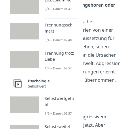
Ist Aggression angeboren oder
2/4 – Dauer: 04:47
erlernt?
Während biologische
Trennungssch
Aggressionstheorien von einer
merz
genetischen Voraussetzung für
3/4 – Dauer: 02:48
Aggression ausgehen, sehen
Trennung trotz
moderne Theorien die Ursachen
Liebe
stärker in der Umwelt. Aggression
4/4 – Dauer: 02:52
wird durch Erfahrungen erlernt
und von anderen übernommen.
Psychologie
Selbstwert
Selbstwertgefü
Choleriker
hl
1/5 – Dauer: 03:57
Die Theorie hinter aggressivem
Verhalten kennst du jetzt. Aber
Selbstzweifel