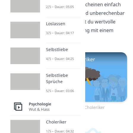
manche Menschen scheinen einfach
2/5 – Dauer: 05:05
ständig jähzornig und unberechenbar
zu sein.
Hier
erfährst du wertvolle
Loslassen
Tipps für den Umgang mit einem
3/5 – Dauer: 04:17
Choleriker
.
Selbstliebe
4/5 – Dauer: 04:25
Selbstliebe
Sprüche
5/5 – Dauer: 03:06
Psychologie
Zum Video: Choleriker
Wut & Hass
Choleriker
1/5 – Dauer: 04:32