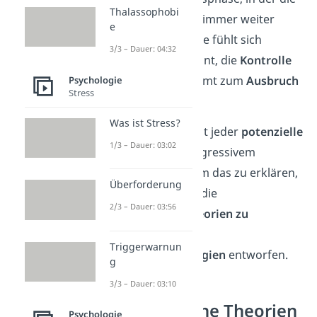
Thalassophobi
innere
Anspannung
immer weiter
e
steigt. Der Betroffene fühlt sich
3/3 – Dauer: 04:32
aufgeregt und beginnt, die
Kontrolle
zu
verlieren
. Es kommt zum
Ausbruch
Psychologie
Stress
der Aggression.
Was ist Stress?
Allerdings muss nicht jeder
potenzielle
1/3 – Dauer: 03:02
Auslöser auch zu aggressivem
Verhalten führen. Um das zu erklären,
Überforderung
haben Psychologen die
2/3 – Dauer: 03:56
verschiedensten
Theorien zu
Aggression
und
Triggerwarnun
Bewältigungsstrategien
entworfen.
g
3/3 – Dauer: 03:10
Psychologische Theorien
Psychologie