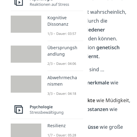
Reaktionen auf Stress
Aus heutiger Sicht ist wahrscheinlich,
Kognitive
dass Aggressionen durch die
Dissonanz
Kombination
verschiedener
1/3 – Dauer: 03:57
Theorien
erklärt werden können.
Teilweise ist Aggression
genetisch
Übersprungsh
andlung
bedingt, teilweise
erlernt
.
2/3 – Dauer: 04:06
Zusätzliche Faktoren sind …
Abwehrmecha
Persönlichkeitsmerkmale
wie
nismen
Narzissmus,
3/3 – Dauer: 04:18
psychische Aspekte
wie Müdigkeit
,
Psychologie
verstärkende
Substanzen
wie
Stressbewältigung
Alkohol
Resilienz
und
äußere
Einflüsse
wie große
Hitze.
1/7 – Dauer: 05:28