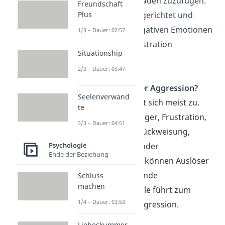
Gegenstand Schaden zuzufügen.
Freundschaft
Plus
Es ist immer zielgerichtet und
meistens mit negativen Emotionen
1/3 – Dauer: 02:57
wie Wut und Frustration
Situationship
verbunden.
2/3 – Dauer: 03:47
Was steckt hinter Aggression?
Seelenverwand
Aggression spitzt sich meist zu.
te
Ereignisse wie Ärger, Frustration,
3/3 – Dauer: 04:51
Beleidigung, Zurückweisung,
Psychologie
Überforderung oder
Ende der Beziehung
Normverletzung können Auslöser
sein. Unzureichende
Schluss
machen
Emotionskontrolle führt zum
1/4 – Dauer: 03:53
Ausbruch der Aggression.
Liebeskummer