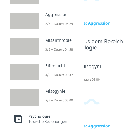
Aggression
zur Videoseite: Aggression
2/5 – Dauer: 05:29
Misanthropie
Beliebte Inhalte aus dem Bereich
Psychologie
3/5 – Dauer: 04:58
Eifersucht
Misanthr
Eifersuch
Misogyni
opie
t
e
4/5 – Dauer: 05:37
Dauer: 04:58
Dauer: 05:37
Dauer: 05:00
Misogynie
5/5 – Dauer: 05:00
Psychologie
Toxische Beziehungen
zur Videoseite: Aggression