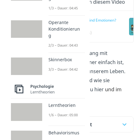
Wichtige Inhalte in diesem Video
1/3 – Dauer: 04:45
Was sind Emotionen?
Operante
Konditionierun
(00:14)
g
2/3 – Dauer: 04:43
Auch wenn der Umgang mit
Skinnerbox
Emotionen nicht immer einfach ist,
3/3 – Dauer: 04:42
brauchen wir sie in unserem Leben.
Warum das so ist und wie sie
Psychologie
entstehen erfährst du hier
und im
Lerntheorien
Video
.
Lerntheorien
1/6 – Dauer: 05:00
Inhaltsübersicht
Behaviorismus