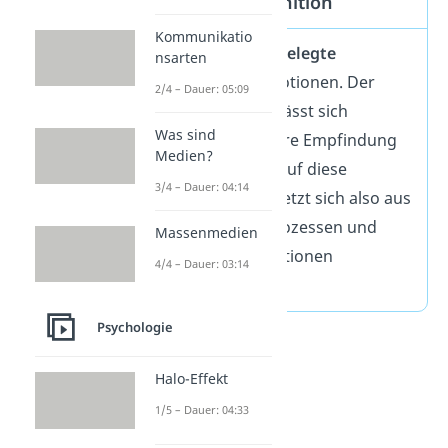
Emotionen Definition
Kommunikatio
Es gibt
keine
festgelegte
nsarten
Definition
für Emotionen. Der
2/4 – Dauer: 05:09
Begriff ‚Emotion‘ lässt sich
Was sind
allerdings als innere Empfindung
Medien?
und die Reaktion auf diese
3/4 – Dauer: 04:14
beschreiben. Sie setzt sich also aus
Gefühlen, Denkprozessen und
Massenmedien
körperlichen Reaktionen
4/4 – Dauer: 03:14
zusammen.
Psychologie
Halo-Effekt
1/5 – Dauer: 04:33