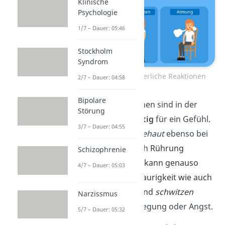
Klinische
Psychologie
1/7 – Dauer: 05:46
Stockholm
Syndrom
Emotionen und körperliche Reaktionen
2/7 – Dauer: 04:58
Bipolare
Körperliche Reaktionen sind in der
Störung
Regel
nicht einzigartig
für ein Gefühl.
3/7 – Dauer: 04:55
So können wir
Gänsehaut
ebenso bei
Angst wie auch durch
Rührung
Schizophrenie
bekommen.
Weinen
kann genauso
4/7 – Dauer: 05:03
eine Reaktion auf Traurigkeit wie auch
starke Freude sein und
schwitzen
Narzissmus
können wir vor Aufr
egung oder Angst.
5/7 – Dauer: 05:32