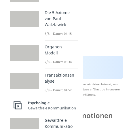
Die 5 Axiome
von Paul
Watzlawick
6/8 – Dauer: 04:15
Organon
Modell
7/8 – Dauer: 03:34
Transaktionsan
alyse
Nach Beantwortung speichern wir deine Antwort, um
Studyflix zu verbessern. Mehr dazu erfährst du in unserer
8/8 – Dauer: 04:52
Datenschutzerklärung
.
Psychologie
Gewaltfreie Kommunikation
Wofür sind Emotionen
Gewaltfreie
wichtig?
Kommunikatio