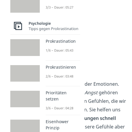
3/3 – Dauer: 05:27
Psychologie
Tipps gegen Prokrastination
Prokrastination
1/6 – Dauer: 05:43
Prokrastinieren
Gefühle
2/6 – Dauer: 03:48
Gefühle sind ein Teil der Emotionen.
Freude
,
Trauer
oder
Angst
gehören
Prioritäten
setzen
beispielsweise zu den Gefühlen, die wir
3/6 – Dauer: 04:28
wahrnehmen können. Sie helfen uns
dabei, unsere
Erfahrungen schnell
Eisenhower
einzuordnen
. Um unsere Gefühle aber
Prinzip