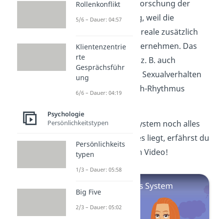
Außerdem ist die Erforschung der
Rollenkonflikt
Emotionen schwierig, weil die
5/6 – Dauer: 04:57
betroffenen Gehirnareale zusätzlich
andere Aufgaben übernehmen. Das
Klientenzentrie
rte
limbische System ist z. B. auch
Gesprächsführ
am Gedächtnis, dem Sexualverhalten
ung
und dem Schlaf-Wach-Rhythmus
6/6 – Dauer: 04:19
beteiligt.
Psychologie
Was das limbische System noch alles
Persönlichkeitstypen
beeinflusst und wo es liegt, erfährst du
Persönlichkeits
in unserem nächsten Video!
typen
1/3 – Dauer: 05:58
Big Five
2/3 – Dauer: 05:02