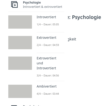
Psychologie
Introvertiert & extrovertiert
Weitere Inhalte: Psychologie
Introvertiert
Emotionen
1/4 – Dauer: 05:05
Emotionen
Dauer: 03:51
Extrovertiert
Emotionale Abhängigkeit
Dauer: 04:46
2/4 – Dauer: 04:59
Enttäuschung
Dauer: 05:01
Spiegelneuronen
Extrovertiert
und
Dauer: 04:05
Antriebslosigkeit
Introvertiert
Dauer: 05:15
3/4 – Dauer: 04:56
Einsamkeit
Dauer: 05:05
Ambivertiert
4/4 – Dauer: 03:44