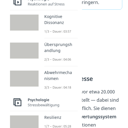
Körperhaltung verringern.
Reaktionen auf Stress
Kognitive
Dissonanz
1/3 – Dauer: 03:57
Übersprungsh
andlung
2/3 – Dauer: 04:06
Abwehrmecha
Kognitive Prozesse
nismen
3/3 – Dauer: 04:18
Pro Tag werden wir vor etwa 20.000
Entscheidungen gestellt — dabei sind
Psychologie
Stressbewältigung
uns Emotionen behilflich. Sie dienen
als
emotionales Bewertungssystem
Resilienz
und lassen uns Situationen
1/7 – Dauer: 05:28