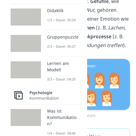
Teil einer Emotion ist.
Gefühle
, wie
Freude
,
Angst
oder
Wut
, gehören
Didaktik
nämlich genauso zu einer Emotion wie
1/3 – Dauer: 05:29
körperliche Reaktionen
(z. B.
Lachen
,
Gänsehaut
) und
Denkprozesse
(z. B.
Gruppenpuzzle
Gedächtnis
,
Entscheidungen treffen
).
2/3 – Dauer: 05:27
Lernen am
Modell
3/3 – Dauer: 04:20
Psychologie
Kommunikation
Was ist
Emotionen
Kommunikatio
n?
1/4 – Dauer: 04:40