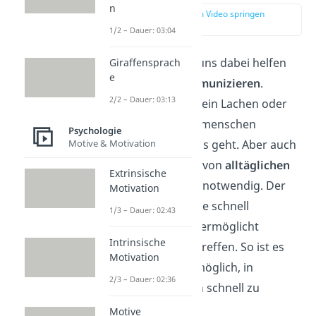
n
zur Stelle im Video springen
(00:55)
1/2 – Dauer: 03:04
Emotionen können uns dabei helfen
Giraffensprach
e
ohne Worte zu
kommunizieren
.
2/2 – Dauer: 03:13
Beispielsweise kann ein Lachen oder
Weinen unseren Mitmenschen
Psychologie
Motive & Motivation
vermitteln, wie es uns geht. Aber auch
bei der Bewältigung von
alltäglichen
Extrinsische
Situationen
sind sie notwendig. Der
Motivation
Körper wird durch sie schnell
1/3 – Dauer: 02:43
angepasst, was uns ermöglicht
Intrinsische
Entscheidungen zu treffen. So ist es
Motivation
uns beispielsweise möglich, in
2/3 – Dauer: 02:36
Gefahrensituationen schnell zu
reagieren.
Motive