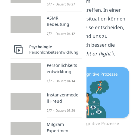
wiederum wichtig, um
6/7 – Dauer: 03:27
Entscheidungen
zu treffen. In einer
ASMR
möglichen Gefahrensituation können
Bedeutung
wir dann beispielsweise entscheiden,
7/7 – Dauer: 04:12
ob wir in der Lage sind uns zu
verteidigen oder doch besser die
Psychologie
Persönlichkeitsentwicklung
Flucht ergreifen (
‚fight or flight‘
).
Persönlichkeits
entwicklung
1/7 – Dauer: 04:14
Instanzenmode
ll Freud
2/7 – Dauer: 03:29
Emotionen und kognitive Prozesse
Milgram
Experiment