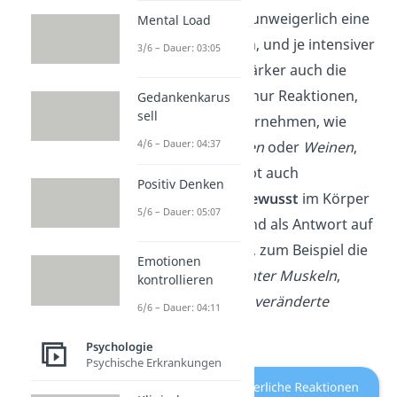
Auf ein Gefühl folgt unweigerlich eine
Mental Load
körperliche Reaktion, und je intensiver
3/6 – Dauer: 03:05
das Gefühl, desto stärker auch die
Antwort. Aber nicht nur Reaktionen,
Gedankenkarus
sell
die wir
bewusst
wahrnehmen, wie
4/6 – Dauer: 04:37
beispielsweise
Lachen
oder
Weinen
,
gehören dazu. Es gibt auch
Positiv Denken
Reaktionen, die
unbewusst
im Körper
5/6 – Dauer: 05:07
gesteuert werden und als Antwort auf
ein Gefühl auftreten, zum Beispiel die
Emotionen
Aktivierung bestimmter Muskeln
,
kontrollieren
schwitzen
oder eine
veränderte
6/6 – Dauer: 04:11
Atmung
.
Psychologie
Psychische Erkrankungen