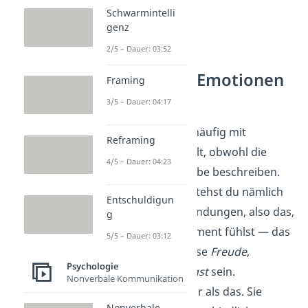
Schwarmintelli
genz
2/5 – Dauer: 03:52
Unterschied: Emotionen
Framing
und Gefühle
3/5 – Dauer: 04:17
Emotionen werden häufig mit
Reframing
Gefühlen verwechselt, obwohl die
4/5 – Dauer: 04:23
Begriffe nicht dasselbe beschreiben.
Unter Gefühlen verstehst du nämlich
Entschuldigun
ausschließlich Empfindungen, also das,
g
was du in einem Moment fühlst — das
5/5 – Dauer: 03:12
können beispielsweise
Freude
,
Psychologie
Traurigkeit
oder
Angst
sein.
Nonverbale Kommunikation
Emotionen sind mehr als das. Sie
Nonverbale