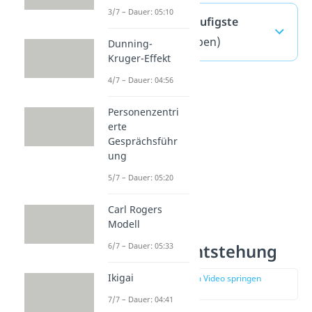
3/7 – Dauer: 05:10
Emotionen — häufigste
Fragen
(ausklappen)
Dunning-
Kruger-Effekt
4/7 – Dauer: 04:56
Personenzentri
erte
Gesprächsführ
ung
5/7 – Dauer: 05:20
Carl Rogers
Modell
6/7 – Dauer: 05:33
Emotionen Entstehung
Ikigai
zur Stelle im Video springen
(03:09)
7/7 – Dauer: 04:41