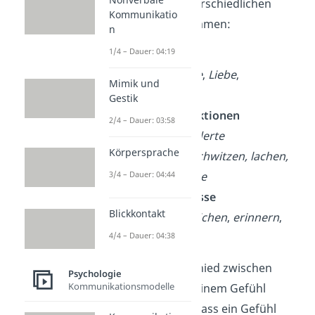
setzen sich aus unterschiedlichen
Kommunikatio
Bestandteilen zusammen:
n
1/4 – Dauer: 04:19
Gefühle
Beispiele:
Freude
,
Liebe
,
Mimik und
Überraschung
Gestik
Körperliche Reaktionen
2/4 – Dauer: 03:58
Beispiele:
veränderte
Körpersprache
Herzfrequenz
,
schwitzen, lachen,
Klang der Stimme
3/4 – Dauer: 04:44
Kognitive Prozesse
Blickkontakt
Beispiele: v
ergleichen
,
erinnern
,
entscheiden
4/4 – Dauer: 04:38
Merke:
Der Unterschied zwischen
Psychologie
Kommunikationsmodelle
einer Emotion und einem Gefühl
besteht also darin, dass ein Gefühl