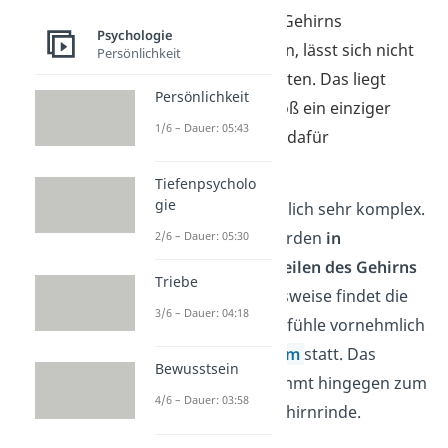
In welchem Teil des Gehirns
Psychologie
Emotionen
entstehen, lässt sich nicht
Persönlichkeit
so einfach beantworten. Das liegt
Persönlichkeit
daran, dass nicht bloß ein einziger
1/6 – Dauer: 05:43
Bereich des Gehirns dafür
verantwortlich ist.
Tiefenpsycholo
gie
Emotionen sind nämlich sehr komplex.
Ihre Bestandteile werden
in
2/6 – Dauer: 05:30
unterschiedlichen Teilen des Gehirns
Triebe
verarbeitet. Beispielsweise findet die
3/6 – Dauer: 04:18
Verarbeitung der Gefühle vornehmlich
im
limbischen System
statt. Das
Bewusstsein
Entscheiden übernimmt hingegen zum
4/6 – Dauer: 03:58
großen Teil die Großhirnrinde.