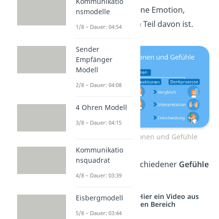
Kommunikatio
nicht dasselbe wie eine Emotion,
nsmodelle
sondern lediglich ein Teil davon ist.
1/8 – Dauer: 04:54
Sender
Empfänger
Modell
2/8 – Dauer: 04:08
4 Ohren Modell
3/8 – Dauer: 04:15
Unterschied: Emotionen und Gefühle
Kommunikatio
nsquadrat
Eine
Liste
vieler verschiedener
Gefühle
4/8 – Dauer: 03:39
findest du
hier
!
Studyflix vernetzt: Hier ein Video aus
Eisbergmodell
einem anderen Bereich
5/8 – Dauer: 03:44