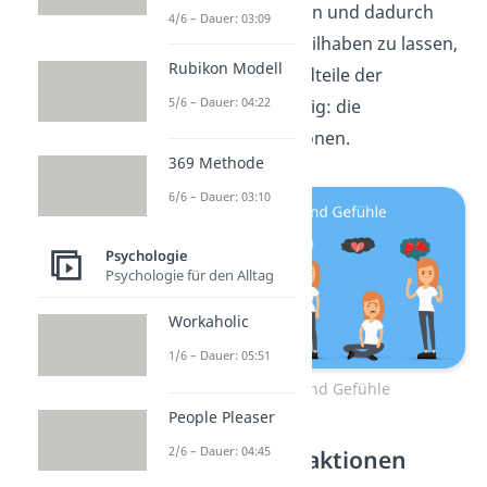
nach außen zu tragen und dadurch
4/6 – Dauer: 03:09
andere Menschen teilhaben zu lassen,
Rubikon Modell
sind weitere Bestandteile der
5/6 – Dauer: 04:22
Emotionen notwendig: die
körperlichen Reaktionen.
369 Methode
6/6 – Dauer: 03:10
Psychologie
Psychologie für den Alltag
Workaholic
1/6 – Dauer: 05:51
Emotionen und Gefühle
People Pleaser
2/6 – Dauer: 04:45
Körperliche Reaktionen