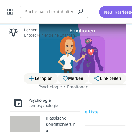
Suche
Neu: Karriere
Lernen lohnt sich!
Entdecke hier deine Chancen.
Lernplan
Merken
Link teilen
Psychologie
Emotionen
Emotionen
Psychologie
Lernpsychologie
Übersicht
Gefühle Liste
Klassische
Konditionierun
g