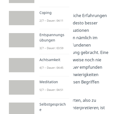
einschätzen.
Coping
Je mehr unterschiedliche Erfahrungen
2/7 – Dauer: 04:11
wir gemacht haben, desto besser
können wir neue Situationen
Entspannungs
bewerten. Sie werden nämlich im
übungen
Gehirn mit den empfundenen
3/7 – Dauer: 03:59
Gefühlen in Verbindung gebracht. Eine
Person, die beispielsweise noch nie
Achtsamkeit
starke
Wut
oder
Trauer
empfunden
4/7 – Dauer: 04:45
hat, wird deshalb Schwierigkeiten
haben, etwas mit diesen Begriffen
Meditation
anzufangen.
5/7 – Dauer: 04:51
Situationen zu bewerten, also zu
Selbstgespräch
vergleichen
und zu
interpretieren
, ist
e