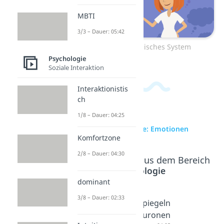
MBTI
3/3 – Dauer: 05:42
Zum Video: Limbisches System
Psychologie
Soziale Interaktion
Interaktionistis
ch
1/8 – Dauer: 04:25
zur Videoseite: Emotionen
Komfortzone
2/8 – Dauer: 04:30
Beliebte Inhalte aus dem Bereich
Psychologie
dominant
3/8 – Dauer: 02:33
Emotion
Enttäusc
Spiegeln
ale
hung
euronen