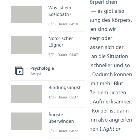
Außerdem sind die körperlichen
Was ist ein
Reaktionen
komplex
— es gibt also
Soziopath?
mehr als eine Anpassung des Körpers.
6/7 – Dauer: 04:18
In Gefahrensituationen sind wir
beispielsweise aufgeregt oder
Notorischer
Lügner
ängstlich. Dadurch passen sich der
7/7 – Dauer: 04:07
Körper und der Kopf an die Situation
an: Die Atmung wird schneller und so
Psychologie
auch der Herzschlag. Dadurch können
Angst
Muskeln und Gehirn mit mehr Blut
Bindungsangst
versorgt werden. Außerdem richten
1/3 – Dauer: 05:37
wir unsere ungeteilte Aufmerksamkeit
auf die Gefahr — der Körper ist dann
Ängste
bereit zu handeln, kann also angreifen
überwinden
oder schnell wegrennen (
‚fight or
2/3 – Dauer: 04:22
flight‘
).