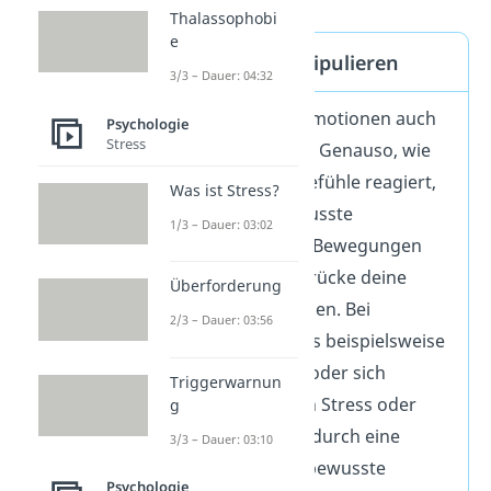
Thalassophobi
e
Emotionen manipulieren
3/3 – Dauer: 04:32
Du kannst deine Emotionen auch
Psychologie
Stress
aktiv beeinflussen. Genauso, wie
dein Körper auf Gefühle reagiert,
Was ist Stress?
können auch bewusste
1/3 – Dauer: 03:02
Körperhaltungen, Bewegungen
und Gesichtsausdrücke deine
Überforderung
Gefühle beeinflussen. Bei
2/3 – Dauer: 03:56
Traurigkeit kann es beispielsweise
helfen, zu lächeln oder sich
Triggerwarnun
aufzurichten. Auch Stress oder
g
Angst können wir durch eine
3/3 – Dauer: 03:10
offene und selbstbewusste
Psychologie