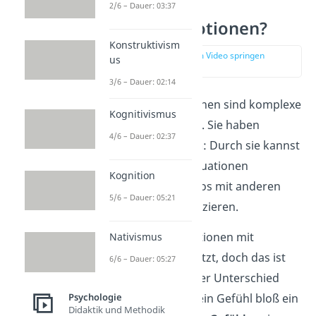
2/6 – Dauer: 03:37
Was sind Emotionen?
Konstruktivism
zur Stelle im Video springen
us
(00:14)
3/6 – Dauer: 02:14
Menschliche Emotionen sind komplexe
Kognitivismus
Vorgänge im Körper. Sie haben
4/6 – Dauer: 02:37
wichtige
Funktionen
: Durch sie kannst
du auf alltägliche Situationen
Kognition
reagieren und wortlos mit anderen
5/6 – Dauer: 05:21
Menschen kommunizieren.
Häufig werden Emotionen mit
Nativismus
Gefühlen gleichgesetzt, doch das ist
6/6 – Dauer: 05:27
nicht ganz richtig. Der Unterschied
Psychologie
besteht darin, dass ein Gefühl bloß ein
Didaktik und Methodik