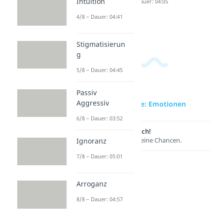
Intuition
Abhängi
Dauer: 05:01
Dauer: 04:05
gkeit
4/8 – Dauer: 04:41
Dauer: 04:46
Stigmatisierun
g
5/8 – Dauer: 04:45
Passiv
Aggressiv
zur Videoseite: Emotionen
6/8 – Dauer: 03:52
Lernen lohnt sich!
Entdecke hier deine Chancen.
Ignoranz
7/8 – Dauer: 05:01
Arroganz
8/8 – Dauer: 04:57