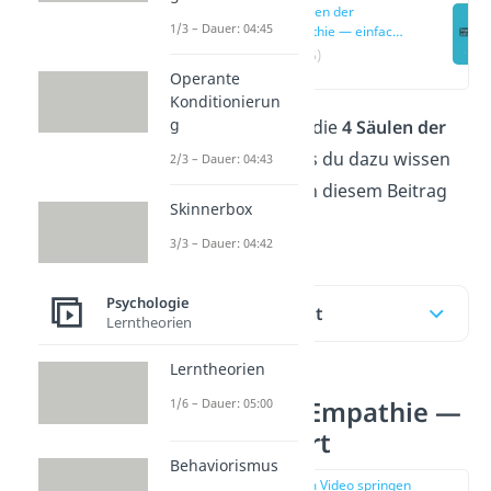
4 Säulen der
1/3 – Dauer: 04:45
Empathie — einfach
erklärt
(00:16)
Operante
Konditionierun
g
Was sind eigentlich die
4 Säulen der
Empathie
? Alles, was du dazu wissen
2/3 – Dauer: 04:43
musst, erfährst du in diesem Beitrag
Skinnerbox
und im
Video
!
3/3 – Dauer: 04:42
Psychologie
Inhaltsübersicht
Lerntheorien
Lerntheorien
4 Säulen der Empathie —
1/6 – Dauer: 05:00
einfach erklärt
Behaviorismus
zur Stelle im Video springen