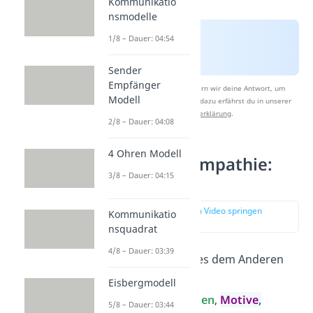
Kommunikatio
nsmodelle
1/8 – Dauer: 04:54
Sender
Empfänger
Nach Beantwortung speichern wir deine Antwort, um
Modell
Studyflix zu verbessern. Mehr dazu erfährst du in unserer
Datenschutzerklärung
.
2/8 – Dauer: 04:08
4 Ohren Modell
2. Säule der Empathie:
3/8 – Dauer: 04:15
Verständnis
zur Stelle im Video springen
Kommunikatio
(01:50)
nsquadrat
4/8 – Dauer: 03:39
Frage:
Warum geht es dem Anderen
so?
Eisbergmodell
Bestandteile:
Ursachen
,
Motive
,
5/8 – Dauer: 03:44