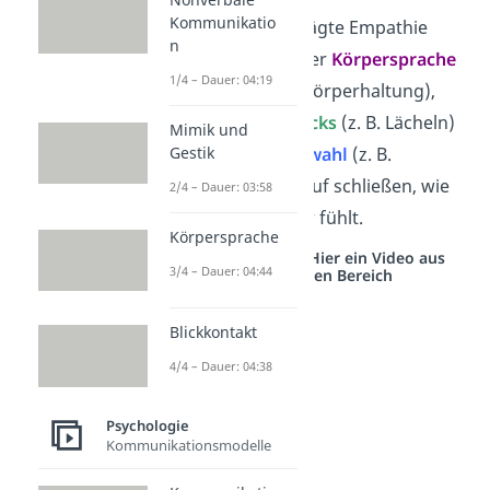
Kommunikatio
Durch eine ausgeprägte Empathie
n
kannst du anhand der
Körpersprache
1/4 – Dauer: 04:19
(bspw. eine offene Körperhaltung),
des
Gesichtsausdrucks
(z. B. Lächeln)
Mimik und
oder auch der
Wortwahl
(z. B.
Gestik
Beleidigungen) darauf schließen, wie
2/4 – Dauer: 03:58
sich dein Gegenüber fühlt.
Körpersprache
Studyflix vernetzt: Hier ein Video aus
3/4 – Dauer: 04:44
einem anderen Bereich
Blickkontakt
4/4 – Dauer: 04:38
Psychologie
Kommunikationsmodelle