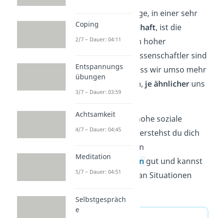
Besonders heutzutage, in einer sehr
Coping
vielfältigen Gesellschaft
, ist die
2/7 – Dauer: 04:11
soziale Empathie von hoher
Bedeutung. Denn Wissenschaftler sind
Entspannungs
davon überzeugt, dass wir umso mehr
übungen
Empathie empfinden,
je ähnlicher
uns
3/7 – Dauer: 03:59
eine Person ist.
Achtsamkeit
Wenn du über eine hohe soziale
4/7 – Dauer: 04:45
Empathie verfügst, verstehst du dich
mit unterschiedlichen
Meditation
Persönlichkeitstypen
gut und kannst
5/7 – Dauer: 04:51
dich daher vielfältig an Situationen
anpassen.
Selbstgespräch
e