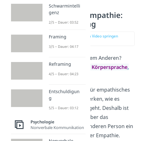
Schwarmintelli
genz
1. Säule der Empathie:
Wahrnehmung
2/5 – Dauer: 03:52
zur Stelle im Video springen
Framing
(01:14)
3/5 – Dauer: 04:17
Frage:
Wie geht es dem Anderen?
Reframing
Bestandteile:
Mimik
,
Körpersprache
,
4/5 – Dauer: 04:23
Sprache
Die
Voraussetzung
für empathisches
Entschuldigun
g
Handeln ist, zu bemerken, wie es
deinem Gegenüber geht. Deshalb ist
5/5 – Dauer: 03:12
die Wahrnehmung über das
Psychologie
Wohlbefinden
der anderen Person ein
Nonverbale Kommunikation
zentrales Element
der Empathie.
Nonverbale