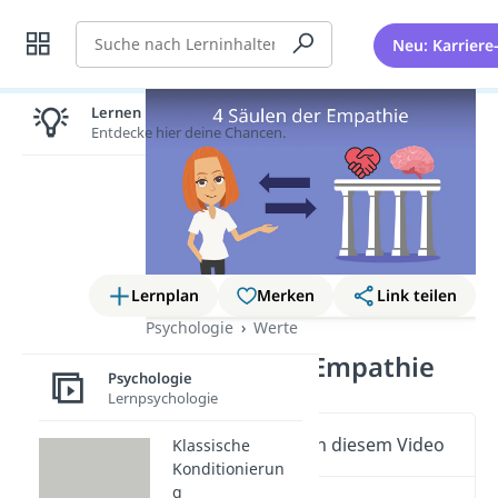
Suche
Neu: Karriere
Lernen lohnt sich!
Entdecke hier deine Chancen.
Lernplan
Merken
Link teilen
Psychologie
Werte
4 Säulen der Empathie
Psychologie
Lernpsychologie
Wichtige Inhalte in diesem Video
Klassische
Konditionierun
g