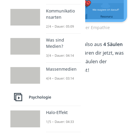
Kommunikatio
nsarten
2/4 – Dauer: 05:09
4 Säulen der Empathie
Was sind
Empathie setzt sich also aus
4 Säulen
Medien?
zusammen. Wir erklären dir jetzt, was
3/4 – Dauer: 04:14
genau es mit den 4 Säulen der
Massenmedien
Empathie auf sich hat!
4/4 – Dauer: 03:14
Psychologie
Halo-Effekt
1/5 – Dauer: 04:33