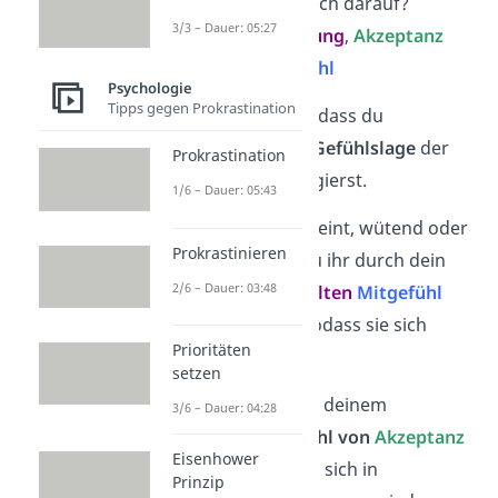
Frage:
Wie reagiere ich darauf?
3/3 – Dauer: 05:27
Bestandteile:
Handlung
,
Akzeptanz
(Rücksicht)
,
Mitgefühl
Psychologie
Tipps gegen Prokrastination
Resonanz bedeutet, dass du
unmittelbar auf die
Gefühlslage
der
Prokrastination
anderen Person reagierst.
1/6 – Dauer: 05:43
Wenn eine Person weint, wütend oder
Prokrastinieren
traurig ist, kannst du ihr durch dein
2/6 – Dauer: 03:48
empathisches
Verhalten
Mitgefühl
entgegenbringen, sodass sie sich
Prioritäten
besser fühlt.
setzen
Damit vermittelst du deinem
3/6 – Dauer: 04:28
Gegenüber ein
Gefühl von
Akzeptanz
Eisenhower
und er oder sie kann sich in
Prinzip