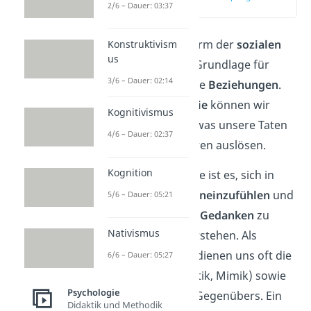
2/6 – Dauer: 03:37
(00:16)
Empathie
ist eine Form der
sozialen
Konstruktivism
us
Intelligenz
und die Grundlage für
3/6 – Dauer: 02:14
zwischenmenschliche
Beziehungen
.
Denn durch
Empathie
können wir
Kognitivismus
besser abschätzen, was unsere Taten
4/6 – Dauer: 02:37
und Worte bei anderen auslösen.
Kognition
Das Ziel der Empathie ist es, sich in
andere Menschen
hineinzufühlen
und
5/6 – Dauer: 05:21
ihre
Emotionen
und
Gedanken
zu
Nativismus
erkennen und zu verstehen. Als
Anhaltspunkt dafür dienen uns oft die
6/6 – Dauer: 05:27
Körpersprache (Gestik, Mimik) sowie
Psychologie
der Tonfall unseres Gegenübers. Ein
Didaktik und Methodik