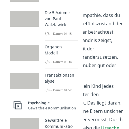
Umstände
Die 5 Axiome
Es gehört auch zur Empathie, dass du
von Paul
die
Motive
für den Gefühlszustand der
Watzlawick
anderen Person näher betrachtest.
6/8 – Dauer: 04:15
Denn wenn du Verständnis zeigst,
Organon
bedeutet das, sich mit der
Modell
Fragestellung
auseinanderzusetzen,
7/8 – Dauer: 03:34
warum
es dem Gegenüber gut oder
schlecht geht.
Transaktionsan
alyse
Beispielsweise weint ein Kind jedes
8/8 – Dauer: 04:52
Mal, wenn seine Mutter den
Kindergarten verlässt. Das liegt daran,
Psychologie
Gewaltfreie Kommunikation
dass es sich ohne seine Eltern unsicher
fühlt und seine Mutter vermisst. Durch
Gewaltfreie
Kommunikatio
Empathie
kannst du also die
Ursache