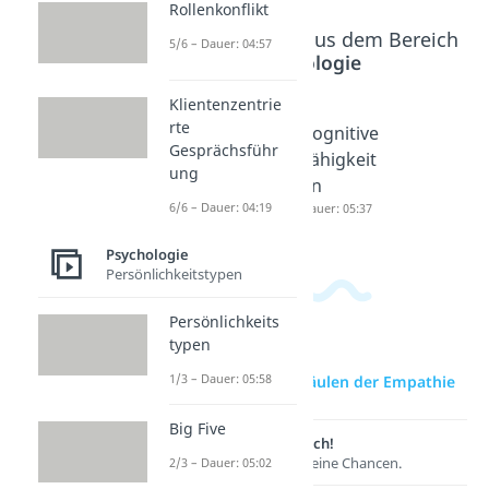
Rollenkonflikt
Beliebte Inhalte aus dem Bereich
5/6 – Dauer: 04:57
Psychologie
Klientenzentrie
rte
Altruism
Visuelle
Kognitive
Gesprächsführ
us
Wahrneh
Fähigkeit
ung
Dauer: 05:22
mung
en
6/6 – Dauer: 04:19
Dauer: 04:46
Dauer: 05:37
Psychologie
Persönlichkeitstypen
Persönlichkeits
typen
1/3 – Dauer: 05:58
zur Videoseite: 4 Säulen der Empathie
Big Five
Lernen lohnt sich!
Entdecke hier deine Chancen.
2/3 – Dauer: 05:02