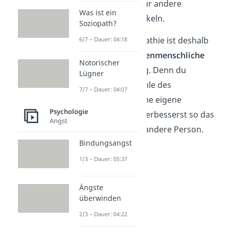
leichter, Mitgefühl für andere
Was ist ein
Menschen zu entwickeln.
Soziopath?
Die emotionale Empathie ist deshalb
6/7 – Dauer: 04:18
vor allem für
zwischenmenschliche
Notorischer
Beziehungen
wichtig. Denn du
Lügner
überträgst die Gefühle des
7/7 – Dauer: 04:07
Gegenübers auf deine eigene
Psychologie
Persönlichkeit und verbesserst so das
Angst
Verständnis
für die andere Person.
Bindungsangst
1/3 – Dauer: 05:37
Ängste
überwinden
2/3 – Dauer: 04:22