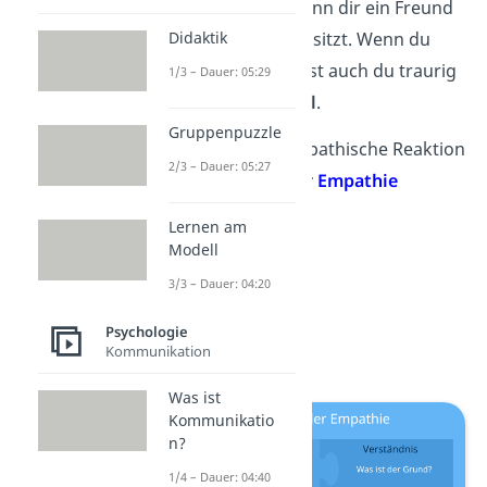
Beispiel dafür ist, wenn dir ein Freund
Didaktik
weinend gegenüber sitzt. Wenn du
emphatisch bist, wirst auch du traurig
1/3 – Dauer: 05:29
und zeigst
Mitgefühl
.
Gruppenpuzzle
Du kannst deine empathische Reaktion
2/3 – Dauer: 05:27
mit den
4 Säulen der Empathie
erklären. Das sind:
Lernen am
Modell
Wahrnehmung
3/3 – Dauer: 04:20
Verständnis
Resonanz
Psychologie
Kommunikation
Antizipation
Was ist
Kommunikatio
n?
1/4 – Dauer: 04:40