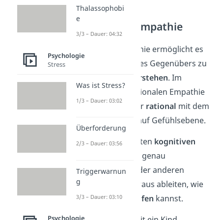
Thalassophobi
e
Die kognitive Empathie
3/3 – Dauer: 04:32
Die kognitive Empathie ermöglicht es
Psychologie
dir, die Gefühle deines Gegenübers zu
Stress
erkennen
und zu
verstehen
. Im
Was ist Stress?
Gegensatz zur emotionalen Empathie
1/3 – Dauer: 03:02
passiert das aber nur
rational
mit dem
Verstand und nicht auf Gefühlsebene.
Überforderung
Mit einer ausgeprägten
kognitiven
2/3 – Dauer: 03:56
Empathie
kannst du genau
einschätzen, wie es der anderen
Triggerwarnun
g
Person geht und daraus ableiten, wie
3/3 – Dauer: 03:10
du ihr am besten
helfen
kannst.
Psychologie
Beispielsweise schreit ein Kind