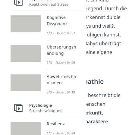
Reaktionen auf Stress
lautstark durch die Gegend. Durch die
kognitive Empathie erkennst du die
Kognitive
Dissonanz
Gefühlslage des Babys und weißt
1/3 – Dauer: 03:57
genau, wie du es beruhigen kannst.
Die Traurigkeit des Babys überträgt
Übersprungsh
sich aber nicht auf deine eigene
andlung
Stimmung
.
2/3 – Dauer: 04:06
Abwehrmecha
Die soziale Empathie
nismen
3/3 – Dauer: 04:18
Die soziale Empathie beschreibt die
Fähigkeit, sich auf Menschen
Psychologie
Stressbewältigung
unterschiedlicher
Herkunft
,
Altersgruppe
und
Charaktere
Resilienz
einzustellen.
1/7 – Dauer: 05:28