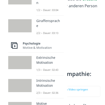
n
des Verhaltens
einer anderen Person
1/2 – Dauer: 03:04
begründen.
Giraffensprach
e
2/2 – Dauer: 03:13
Psychologie
Motive & Motivation
Extrinsische
Motivation
1/3 – Dauer: 02:43
3. Säule der Empathie:
Resonanz
Intrinsische
Motivation
zur Stelle im Video springen
2/3 – Dauer: 02:36
(02:21)
Motive