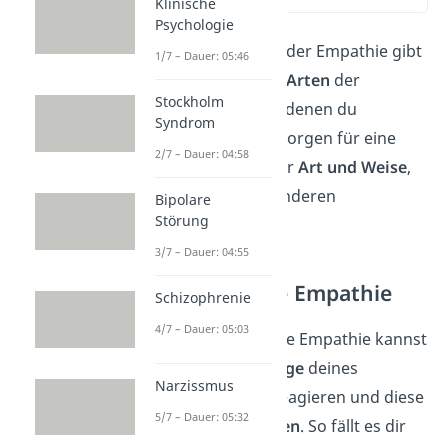
Klinische
Psychologie
Neben den 4 Säulen der Empathie gibt
1/7 – Dauer: 05:46
es darüber hinaus
3 Arten
der
Stockholm
Empathie, zwischen denen du
Syndrom
unterscheidest. Sie sorgen für eine
2/7 – Dauer: 04:58
Einteilung gemäß der
Art und Weise
,
wie wir uns in den anderen
Bipolare
Störung
hineinversetzen.
3/7 – Dauer: 04:55
Die emotionale Empathie
Schizophrenie
4/7 – Dauer: 05:03
Durch die emotionale Empathie kannst
du auf die
Gefühlslage
deines
Narzissmus
Gegenübers
aktiv
reagieren und diese
5/7 – Dauer: 05:32
sogar
nachempfinden
. So fällt es dir