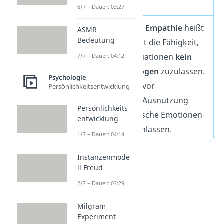
Ekpathie
6/7 – Dauer: 03:27
Das
Gegenteil
von
Empathie
heißt
ASMR
Bedeutung
Ekpathie und meint die Fähigkeit,
in bestimmten Situationen
kein
7/7 – Dauer: 04:12
Einfühlungsvermögen
zuzulassen.
Psychologie
So kannst du dich vor
Persönlichkeitsentwicklung
Manipulation und Ausnutzung
Persönlichkeits
schützen und kritische Emotionen
entwicklung
nicht an dich heranlassen.
1/7 – Dauer: 04:14
Instanzenmode
ll Freud
2/7 – Dauer: 03:29
Milgram
Experiment