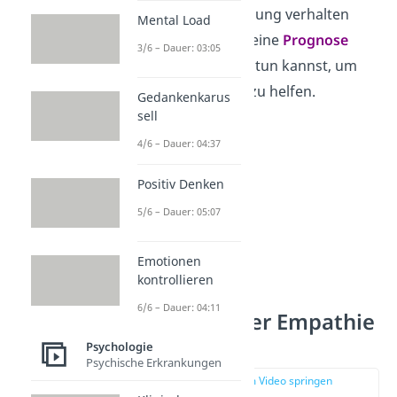
emotionalen Verfassung verhalten
Mental Load
wird. Du stellst also eine
Prognose
3/6 – Dauer: 03:05
darüber auf, was du tun kannst, um
deinem Gegenüber zu helfen.
Gedankenkarus
sell
4/6 – Dauer: 04:37
Positiv Denken
5/6 – Dauer: 05:07
Emotionen
kontrollieren
6/6 – Dauer: 04:11
Die 3 Arten der Empathie
Psychologie
Psychische Erkrankungen
zur Stelle im Video springen
(03:13)