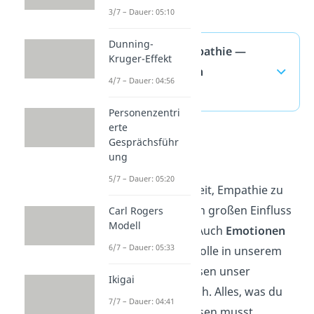
3/7 – Dauer: 05:10
Dunning-
4 Säulen der Empathie —
Kruger-Effekt
häufigste Fragen
4/7 – Dauer: 04:56
(ausklappen)
Personenzentri
erte
Gesprächsführ
Emotionen
ung
5/7 – Dauer: 05:20
Nicht nur die Fähigkeit, Empathie zu
empfinden, hat einen großen Einfluss
Carl Rogers
Modell
auf unser Handeln. Auch
Emotionen
6/7 – Dauer: 05:33
spielen eine große Rolle in unserem
Alltag und beeinflussen unser
Ikigai
Verhalten maßgeblich. Alles, was du
7/7 – Dauer: 04:41
über Emotionen wissen musst,