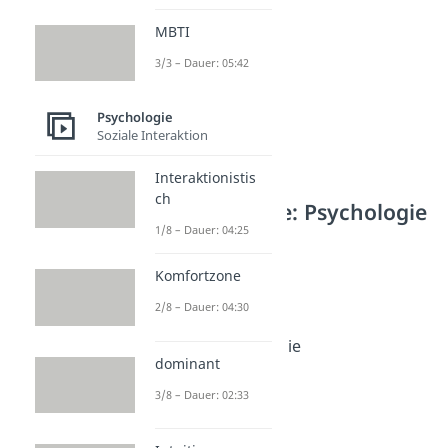
MBTI
3/3 – Dauer: 05:42
Psychologie
Soziale Interaktion
Interaktionistis
ch
Weitere Inhalte: Psychologie
1/8 – Dauer: 04:25
Werte
Loyalität
Komfortzone
Dauer: 04:09
Empathie
2/8 – Dauer: 04:30
Dauer: 04:55
4 Säulen der Empathie
dominant
Dauer: 05:12
Altruismus
3/8 – Dauer: 02:33
Dauer: 05:22