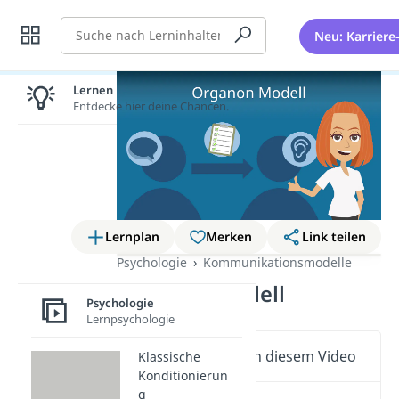
Suche
Neu: Karriere
Lernen lohnt sich!
Entdecke hier deine Chancen.
Lernplan
Merken
Link teilen
Psychologie
Kommunikationsmodelle
Organon Modell
Psychologie
Lernpsychologie
Wichtige Inhalte in diesem Video
Klassische
Konditionierun
g