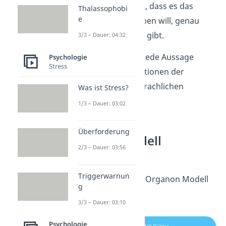
damit also sagen, dass es das
Thalassophobi
e
Essen, das er haben will, genau
dort zum Kaufen gibt.
3/3 – Dauer: 04:32
Du siehst also, dass jede Aussage
Psychologie
Stress
immer alle drei Funktionen der
Sprache bzw. des sprachlichen
Was ist Stress?
Zeichens erfüllt.
1/3 – Dauer: 03:02
Überforderung
Organon Modell
2/3 – Dauer: 03:56
Darstellung
Triggerwarnun
Dargestellt wird das Organon Modell
g
häufig so:
3/3 – Dauer: 03:10
Psychologie