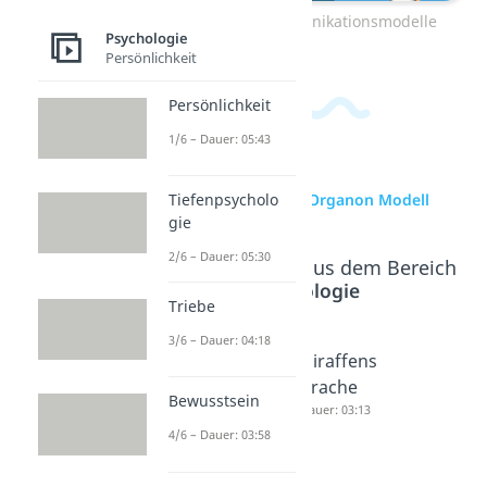
Zum Video: Kommunikationsmodelle
Psychologie
Persönlichkeit
Persönlichkeit
1/6 – Dauer: 05:43
zur Videoseite: Organon Modell
Tiefenpsycholo
gie
2/6 – Dauer: 05:30
Beliebte Inhalte aus dem Bereich
Psychologie
Triebe
3/6 – Dauer: 04:18
Transakti
Gewaltfr
Giraffens
onsanaly
eie
prache
Bewusstsein
se
Kommun
Dauer: 03:13
4/6 – Dauer: 03:58
Dauer: 04:52
ikation
Dauer: 03:04