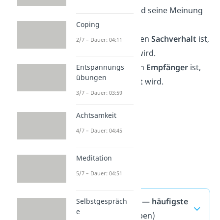
seine Gefühle und seine Meinung
ausdrückt.
Coping
ein
Symbol
für den
Sachverhalt
ist
,
2/7 – Dauer: 04:11
der
dargestellt
wird.
ein
Signal
für den
Empfänger
ist
,
Entspannungs
übungen
an den
appelliert
wird.
3/7 – Dauer: 03:59
Achtsamkeit
4/7 – Dauer: 04:45
Meditation
5/7 – Dauer: 04:51
Organon Modell — häufigste
Selbstgespräch
e
Fragen
(ausklappen)