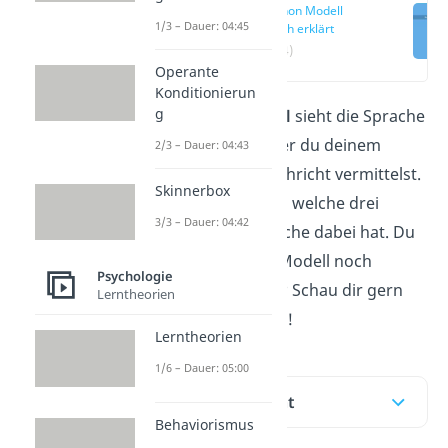
Organon Modell
1/3 – Dauer: 04:45
einfach erklärt
(00:14)
Operante
Konditionierun
g
Das
Organon Modell
sieht die Sprache
als Werkzeug, mit der du deinem
2/3 – Dauer: 04:43
Gegenüber eine Nachricht vermittelst.
Skinnerbox
Hier erklären wir dir, welche drei
3/3 – Dauer: 04:42
Funktionen die Sprache dabei hat. Du
willst das Organon Modell noch
Psychologie
schneller verstehen? Schau dir gern
Lerntheorien
unser
Video
dazu an!
Lerntheorien
1/6 – Dauer: 05:00
Inhaltsübersicht
Behaviorismus