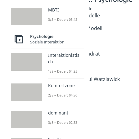
Kommunikationsmodelle
MBTI
Kommunikationsmodelle
3/3 – Dauer: 05:42
Dauer: 04:54
Sender Empfänger Modell
Dauer: 04:08
Psychologie
4 Ohren Modell
Soziale Interaktion
Dauer: 04:15
Kommunikationsquadrat
Interaktionistis
Dauer: 03:39
ch
Eisbergmodell
1/8 – Dauer: 04:25
Dauer: 03:44
Die 5 Axiome von Paul Watzlawick
Komfortzone
Dauer: 04:15
Organon Modell
2/8 – Dauer: 04:30
Dauer: 03:34
Transaktionsanalyse
Dauer: 04:52
dominant
3/8 – Dauer: 02:33