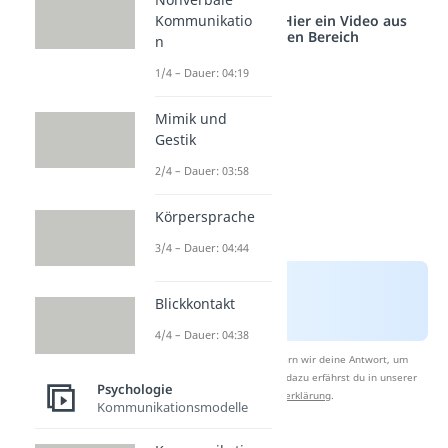
Studyflix vernetzt: Hier ein Video aus
Kommunikatio
einem anderen Bereich
n
1/4 – Dauer: 04:19
Mimik und
Gestik
2/4 – Dauer: 03:58
Körpersprache
3/4 – Dauer: 04:44
Blickkontakt
4/4 – Dauer: 04:38
Nach Beantwortung speichern wir deine Antwort, um
Studyflix zu verbessern. Mehr dazu erfährst du in unserer
Psychologie
Datenschutzerklärung
.
Kommunikationsmodelle