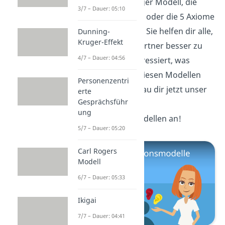
das Sender Empfänger Modell, die
3/7 – Dauer: 05:10
Transaktionsanalyse oder die 5 Axiome
der Kommunikation. Sie helfen dir alle,
Dunning-
Kruger-Effekt
deinen Gesprächspartner besser zu
4/7 – Dauer: 04:56
verstehen. Dich interessiert, was
Kommunikation in diesen Modellen
Personenzentri
bedeutet? Dann schau dir jetzt unser
erte
Gesprächsführ
Video zu den
ung
Kommunikationsmodellen an!
5/7 – Dauer: 05:20
Carl Rogers
Modell
6/7 – Dauer: 05:33
Ikigai
7/7 – Dauer: 04:41