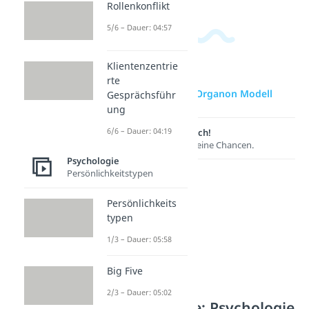
Rollenkonflikt
5/6 – Dauer: 04:57
Klientenzentrie
rte
zur Videoseite: Organon Modell
Gesprächsführ
ung
6/6 – Dauer: 04:19
Lernen lohnt sich!
Entdecke hier deine Chancen.
Psychologie
Persönlichkeitstypen
Persönlichkeits
typen
1/3 – Dauer: 05:58
Big Five
2/3 – Dauer: 05:02
Weitere Inhalte: Psychologie