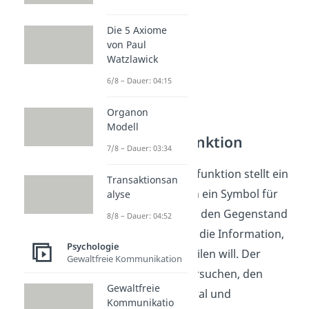
Die 5 Axiome
von Paul
Watzlawick
6/8 – Dauer: 04:15
Organon
Modell
Darstellungsfunktion
7/8 – Dauer: 03:34
Bei der Darstellungsfunktion stellt ein
Transaktionsan
sprachliches Zeichen ein Symbol für
alyse
den Sachverhalt und den Gegenstand
8/8 – Dauer: 04:52
dar. Es geht also um die Information,
Psychologie
die der Sender mitteilen will. Der
Gewaltfreie Kommunikation
Sender soll dabei versuchen, den
Gewaltfreie
Sachverhalt so neutral und
Kommunikatio