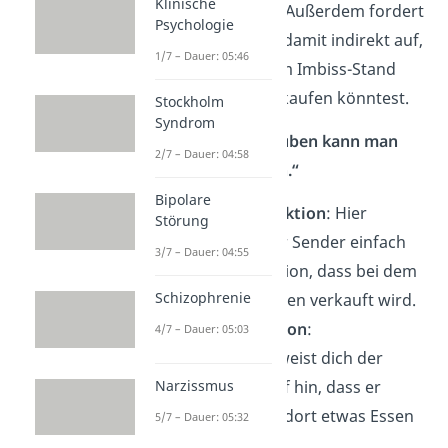
Klinische
Appellfunktion
: Außerdem fordert
Psychologie
dich der Sender damit indirekt auf,
1/7 – Dauer: 05:46
dass du ihm beim Imbiss-Stand
etwas Essbares kaufen könntest.
Stockholm
Syndrom
Beispiel 2: „Dort drüben kann man
2/7 – Dauer: 04:58
was zu essen kaufen.“
Bipolare
Darstellungsfunktion
: Hier
Störung
vermittelt dir der Sender einfach
3/7 – Dauer: 04:55
nur die Information, dass bei dem
Schizophrenie
Imbiss-Stand essen verkauft wird.
Ausdrucksfunktion
:
4/7 – Dauer: 05:03
Unterschwellig weist dich der
Narzissmus
Sender so darauf hin, dass er
Hunger hat und dort etwas Essen
5/7 – Dauer: 05:32
möchte.