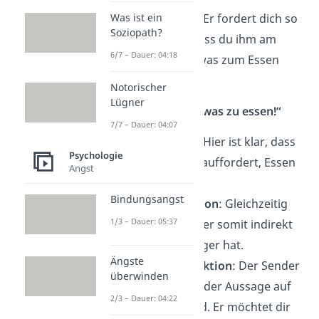
Appellfunktion
: Er fordert dich so
Was ist ein
Soziopath?
also auch auf, dass du ihm am
6/7 – Dauer: 04:18
Imbiss-Stand etwas zum Essen
kaufst.
Notorischer
Lügner
Beispiel 3: „Hol mir was zu essen!“
7/7 – Dauer: 04:07
Appellfunktion
: Hier ist klar, dass
Psychologie
dich der Sender auffordert, Essen
Angst
zu kaufen.
Bindungsangst
Ausdrucksfunktion
: Gleichzeitig
1/3 – Dauer: 05:37
teilt dir der Sender somit indirekt
mit, dass er Hunger hat.
Ängste
Darstellungsfunktion
: Der Sender
überwinden
schaut während der Aussage auf
2/3 – Dauer: 04:22
den Imbiss-Stand. Er möchtet dir