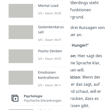
Funktionen enthält. Allerdings steht
Mental Load
immer eine der drei Funktionen
3/6 – Dauer: 03:05
besonders im Vordergrund.
Gedankenkarus
Schauen wir uns die drei Aussagen von
sell
oben nochmal genauer an.
4/6 – Dauer: 04:37
Beispiel 1: „Ich habe Hunger!“
Positiv Denken
Ausdrucksfunktion
: Hier sagt des
5/6 – Dauer: 05:07
Sender durch seine Sprache klar,
dass er etwas essen will.
Emotionen
Darstellungsfunktion
: Wenn der
kontrollieren
Sender während er das sagt, auf
6/6 – Dauer: 04:11
einen Imbiss-Stand schaut, will er
Psychologie
damit auch ausdrücken, dass es
Psychische Erkrankungen
dort etwas zum Essen gibt.