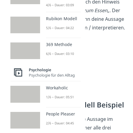
zum Beispiel nur durch den Hinweis
4/6 – Dauer: 03:09
„
Dort gibt es etwas zum Essen
„. Der
Empfänger muss dann deine Aussage
Rubikon Modell
entsprechend deuten / interpretieren.
5/6 – Dauer: 04:22
369 Methode
6/6 – Dauer: 03:10
Psychologie
Psychologie für den Alltag
Workaholic
1/6 – Dauer: 05:51
Organon Modell Beispiel
People Pleaser
Wichtig ist, dass jede Aussage im
2/6 – Dauer: 04:45
Organon Modell immer alle drei