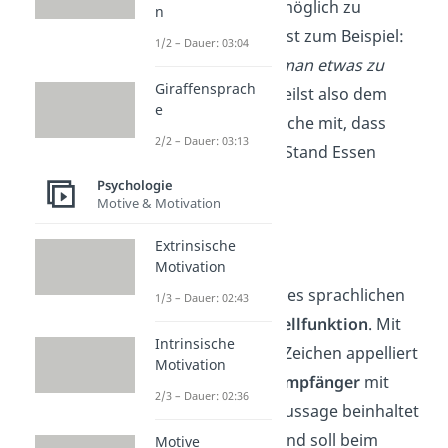
realitätsgetreu wie möglich zu
n
beschreiben. Du sagst zum Beispiel:
1/2 – Dauer: 03:04
„
Dort drüben kann man etwas zu
Giraffensprach
essen kaufen
„. Du teilst also dem
e
Empfänger die Tatsache mit, dass
2/2 – Dauer: 03:13
er bei einem Imbiss-Stand Essen
kaufen kann.
Psychologie
Motive & Motivation
Appellfunktion
Extrinsische
Motivation
Die dritte Funktion des sprachlichen
1/3 – Dauer: 02:43
Zeichens ist die
Appellfunktion
. Mit
Intrinsische
jedem sprachlichen Zeichen appelliert
Motivation
der Sender an den
Empfänger
mit
2/3 – Dauer: 02:36
einem
Signal
. Jede Aussage beinhaltet
eine Aufforderung und soll beim
Motive