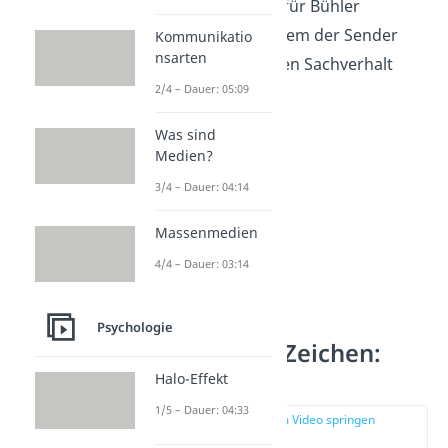
Die Sprache ist also für Bühler
das
Werkzeug
, mit dem der Sender
Kommunikatio
nsarten
dem Empfänger einen Sachverhalt
2/4 – Dauer: 05:09
vermittelt.
Was sind
Medien?
3/4 – Dauer: 04:14
Massenmedien
4/4 – Dauer: 03:14
Psychologie
Sprachliches Zeichen:
Funktionen
Halo-Effekt
1/5 – Dauer: 04:33
zur Stelle im Video springen
(00:53)