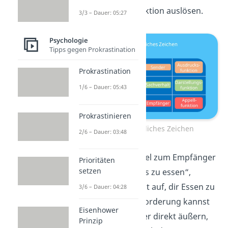
Empfänger eine Reaktion auslösen.
3/3 – Dauer: 05:27
Psychologie
Tipps gegen Prokrastination
Prokrastination
1/6 – Dauer: 05:43
Prokrastinieren
Funktion sprachliches Zeichen
2/6 – Dauer: 03:48
Wenn du zum Beispiel zum Empfänger
Prioritäten
setzen
sagst: „Hol mir etwas zu essen“,
forderst du ihn damit auf, dir Essen zu
3/6 – Dauer: 04:28
kaufen. So eine Aufforderung kannst
Eisenhower
du aber auch weniger direkt äußern,
Prinzip