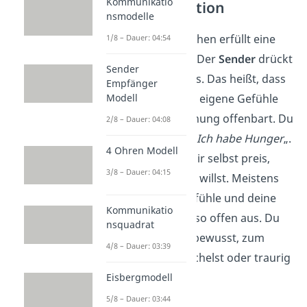
Kommunikatio
Ausdrucksfunktion
nsmodelle
Ein sprachliches Zeichen erfüllt eine
1/8 – Dauer: 04:54
Ausdrucksfunktion
. Der
Sender
drückt
Sender
damit
Symptome
aus. Das heißt, dass
Empfänger
Modell
er mit jeder Aussage eigene Gefühle
oder die eigene Meinung offenbart. Du
2/8 – Dauer: 04:08
sagst zum Beispiel: „
Ich habe Hunger
„.
4 Ohren Modell
Du gibst somit von dir selbst preis,
3/8 – Dauer: 04:15
dass du etwas essen willst. Meistens
drückst du deine Gefühle und deine
Kommunikatio
Meinung aber nicht so offen aus. Du
nsquadrat
machst das eher unbewusst, zum
4/8 – Dauer: 03:39
Beispiel indem du lächelst oder traurig
schaust.
Eisbergmodell
5/8 – Dauer: 03:44