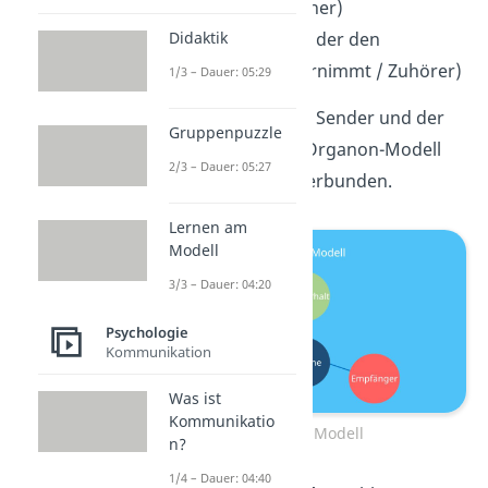
schildert / Sprecher)
Didaktik
Empfänger
(Der, der den
Sachverhalt wahrnimmt / Zuhörer)
1/3 – Dauer: 05:29
Der Sachverhalt, der Sender und der
Gruppenpuzzle
Empfänger sind im Organon-Modell
2/3 – Dauer: 05:27
durch die
Sprache
verbunden.
Lernen am
Modell
3/3 – Dauer: 04:20
Psychologie
Kommunikation
Was ist
Kommunikatio
Organon Modell
n?
1/4 – Dauer: 04:40