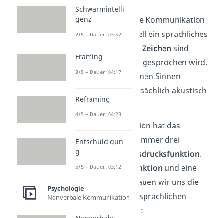
Schwarmintelli
genz
Die Grundlage für die Kommunikation
ist im Organon Modell ein sprachliches
2/5 – Dauer: 03:52
Zeichen.
Sprachliche Zeichen
sind
Framing
alles, was tatsächlich gesprochen wird.
3/5 – Dauer: 04:17
Du kannst es mit deinen Sinnen
wahrnehmen (hauptsächlich akustisch
Reframing
/ durch Hören).
4/5 – Dauer: 04:23
Bei der Kommunikation hat das
sprachliche Zeichen immer drei
Entschuldigun
g
Funktionen: Eine
Ausdrucksfunktion
,
eine
Darstellungsfunktion
und eine
5/5 – Dauer: 03:12
Appellfunktion
. Schauen wir uns die
Psychologie
drei Funktionen des sprachlichen
Nonverbale Kommunikation
Zeichens genauer an:
Nonverbale