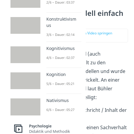
2/6 – Dauer: 03:37
Organon Modell einfach
Konstruktivism
erklärt
us
zur Stelle im Video springen
3/6 – Dauer: 02:14
(00:14)
Kognitivismus
Das Organon Modell (auch
4/6 – Dauer: 02:37
Organonmodell
) zählt zu den
Kommunikationsmodellen und wurde
Kognition
von Karl Bühler entwickelt. An einer
5/6 – Dauer: 05:21
Kommunikation sind laut Bühler
immer drei Teile beteiligt:
Nativismus
Sachverhalt
(Nachricht / Inhalt der
6/6 – Dauer: 05:27
Kommunikation)
Psychologie
Sender
(Der, der einen Sachverhalt
Didaktik und Methodik