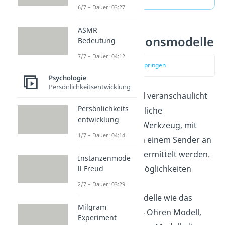
6/7 – Dauer: 03:27
ASMR
Kommunikationsmodelle
Bedeutung
7/7 – Dauer: 04:12
zum Video springen
Psychologie
Persönlichkeitsentwicklung
Das Organon Modell veranschaulicht
Persönlichkeits
die zwischenmenschliche
entwicklung
Kommunikation als Werkzeug, mit
1/7 – Dauer: 04:14
dem Sachinhalte von einem Sender an
einen Empfänger übermittelt werden.
Instanzenmode
Andere Erklärungsmöglichkeiten
ll Freud
beschreiben andere
2/7 – Dauer: 03:29
Kommunikationsmodelle wie das
Milgram
Eisbergmodell, das 4 Ohren Modell,
Experiment