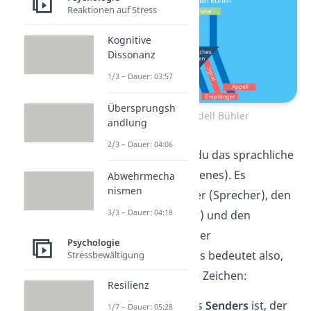
Reaktionen auf Stress
Kognitive
Dissonanz
1/3 – Dauer: 03:57
Übersprungsh
Organon Modell Bühler
andlung
2/3 – Dauer: 04:06
In der Mitte findest du das sprachliche
Zeichen (= Gesprochenes). Es
Abwehrmecha
nismen
verknüpft den Sender (Sprecher), den
3/3 – Dauer: 04:18
Empfänger (Zuhörer) und den
Sachverhalt (Inhalt der
Psychologie
Kommunikation). Das bedeutet also,
Stressbewältigung
dass das sprachliche Zeichen:
Resilienz
ein
Symptom
des
Senders
ist, der
1/7 – Dauer: 05:28