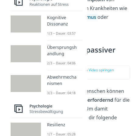
Reaktionen auf Stress
anderen psychischen Krankheiten wie
Depression,
Narzissmus
oder
Kognitive
Dissonanz
Borderline-Störung.
1/3 – Dauer: 03:57
Übersprungsh
Umgang mit passiver
andlung
Aggression
2/3 – Dauer: 04:06
zur Stelle im Video springen
(02:17)
Abwehrmecha
nismen
Passiv aggressive Menschen können
3/3 – Dauer: 04:18
anstrengend
und
überfordernd
für die
Psychologie
Mitmenschen
sein. Um damit
Stressbewältigung
umzugehen, können dir folgende
Resilienz
Tipps helfen:
1/7 – Dauer: 05:28