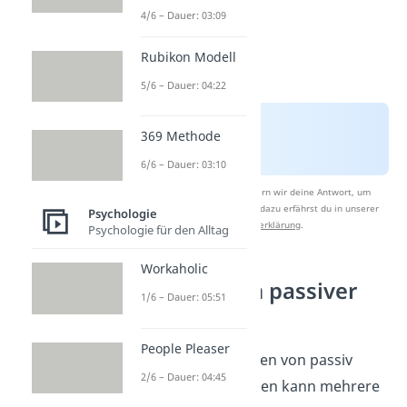
4/6 – Dauer: 03:09
Rubikon Modell
5/6 – Dauer: 04:22
369 Methode
6/6 – Dauer: 03:10
Nach Beantwortung speichern wir deine Antwort, um
Studyflix zu verbessern. Mehr dazu erfährst du in unserer
Psychologie
Datenschutzerklärung
.
Psychologie für den Alltag
Workaholic
Ursachen von passiver
1/6 – Dauer: 05:51
Aggressivität
People Pleaser
Das typische Verhalten von passiv
2/6 – Dauer: 04:45
aggressiven Menschen kann mehrere