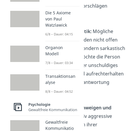
Verbesserungsvorschlägen
Die 5 Axiome
widersetzt.
von Paul
Watzlawick
Verschleierte Kritik:
Mögliche
6/8 – Dauer: 04:15
Kritikpunkte werden nicht offen
Organon
kommuniziert, sondern sarkastisch
Modell
formuliert. So möchte die Person
7/8 – Dauer: 03:34
ein neutrales oder unschuldiges
Erscheinungsbild aufrechterhalten
Transaktionsan
und sich der Verantwortung
alyse
entziehen.
8/8 – Dauer: 04:52
Psychologie
Willkürliches Schweigen und
Gewaltfreie Kommunikation
Ignorieren:
Passiv aggressive
Gewaltfreie
Menschen sind in ihrer
Kommunikatio