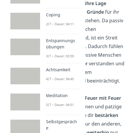
Versetze dich in ihre Lage
Es ist wichtig, die
Gründe
für ihr
Coping
Verhalten zu verstehen. Da passiv
2/7 – Dauer: 04:11
aggressive Menschen
konfliktscheu sind, ist ein Streit
Entspannungs
nicht zielführend. Dadurch fühlen
übungen
sich passiv aggressive Menschen
3/7 – Dauer: 03:59
nur
noch weniger
verstanden und
Achtsamkeit
noch mehr in ihrem
4/7 – Dauer: 04:45
Selbstwertgefühl beeinträchtigt.
Meditation
Bekämpfe nicht Feuer mit Feuer
5/7 – Dauer: 04:51
Negative Reaktionen und patzige
Kommentare von dir
bestärken
Selbstgespräch
und ermutigen nur den anderen,
e
negative Gefühle
weiterhin
nur