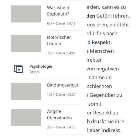
überschritten wurden, kann es zu
Was ist ein
Soziopath?
einem
abwertenden
Gefühl führen.
6/7 – Dauer: 04:18
Um das zu kompensieren, entsteht
oft ein starkes Bedürfnis nach
Notorischer
Anerkennung
und
Respekt
.
Lügner
Passiv aggressive Menschen
7/7 – Dauer: 04:07
befürchten bei direkter
Psychologie
Kommunikation von negativen
Angst
Gefühlen und Teilnahme an
Bindungsangst
Konflikten einen schlechten
Eindruck bei dem Gegenüber zu
1/3 – Dauer: 05:37
hinterlassen und somit
Ängste
Anerkennung oder Respekt zu
überwinden
verlieren. Deshalb drückt sie ihre
2/3 – Dauer: 04:22
Unzufriedenheit lieber
indirekt