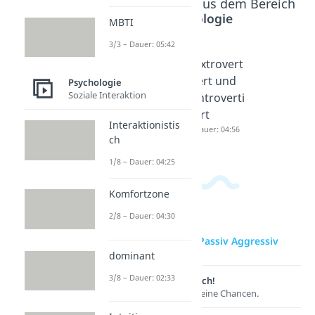
Beliebte Inhalte aus dem Bereich
Psychologie
MBTI
3/3 – Dauer: 05:42
Ignoranz
Arroganz
Extrovert
Dauer: 05:01
Dauer: 04:57
iert und
Psychologie
Soziale Interaktion
Introverti
ert
Interaktionistis
Dauer: 04:56
ch
1/8 – Dauer: 04:25
Komfortzone
2/8 – Dauer: 04:30
zur Videoseite: Passiv Aggressiv
dominant
3/8 – Dauer: 02:33
Lernen lohnt sich!
Entdecke hier deine Chancen.