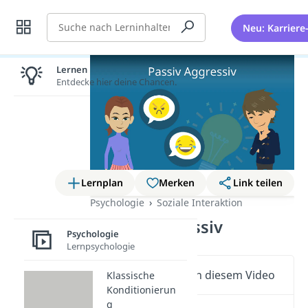
Suche
Neu: Karriere
Lernen lohnt sich!
Entdecke hier deine Chancen.
Lernplan
Merken
Link teilen
Psychologie
Soziale Interaktion
Passiv Aggressiv
Psychologie
Lernpsychologie
Wichtige Inhalte in diesem Video
Klassische
Konditionierun
g