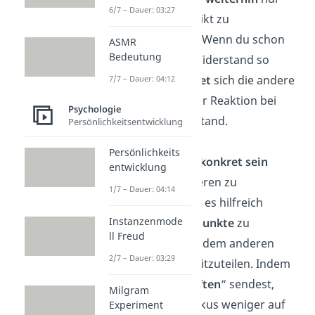
6/7 – Dauer: 03:27
indirekt im Konflikt zu
kommunizieren. Wenn du schon
ASMR
Bedeutung
bei indirektem Widerstand so
reagierst,
fürchtet
sich die andere
7/7 – Dauer: 04:12
Person vor deiner Reaktion bei
Psychologie
direktem Widerstand.
Persönlichkeitsentwicklung
Persönlichkeits
Einfühlsam und konkret sein
entwicklung
Anstatt den anderen zu
1/7 – Dauer: 04:14
beschuldigen, ist es hilfreich
Instanzenmode
konkrete Standpunkte
zu
ll Freud
formulieren und dem anderen
2/7 – Dauer: 03:29
deine Gefühle
mitzuteilen. Indem
du „
Ich-Botschaften
“ sendest,
Milgram
lenkst du den Fokus weniger auf
Experiment