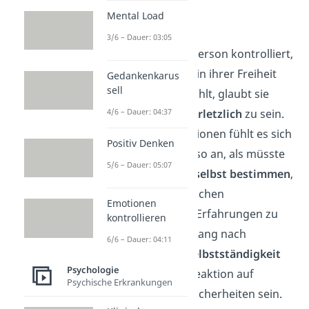
Ursachen
haben:
Mental Load
Autonomie
3/6 – Dauer: 03:05
Wenn sich eine Person kontrolliert,
überwacht oder in ihrer Freiheit
Gedankenkarus
sell
eingeschränkt fühlt, glaubt sie
machtlos
und
verletzlich
zu sein.
4/6 – Dauer: 04:37
In solchen Situationen fühlt es sich
Positiv Denken
möglicherweise so an, als müsste
5/6 – Dauer: 05:07
die Person alles
selbst bestimmen
,
um sich vor ähnlichen
Emotionen
unangenehmen Erfahrungen zu
kontrollieren
schützen. Der Drang nach
6/6 – Dauer: 04:11
Kontrolle
und
Selbstständigkeit
Psychologie
kann also eine Reaktion auf
Psychische Erkrankungen
vergangene Unsicherheiten sein.