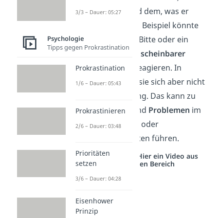
jemand
sagt
, und dem, was er
3/3 – Dauer: 05:27
wirklich
tut
. Zum Beispiel könnte
jemand auf eine Bitte oder ein
Psychologie
Tipps gegen Prokrastination
Versprechen mit
scheinbarer
Freundlichkeit
reagieren. In
Prokrastination
Wirklichkeit hält sie sich aber nicht
1/6 – Dauer: 05:43
an die Abmachung. Das kann zu
Enttäuschung
und
Problemen
im
Prokrastinieren
Zusammenleben oder
2/6 – Dauer: 03:48
Zusammenarbeiten führen.
Prioritäten
Studyflix vernetzt: Hier ein Video aus
setzen
einem anderen Bereich
3/6 – Dauer: 04:28
Eisenhower
Prinzip