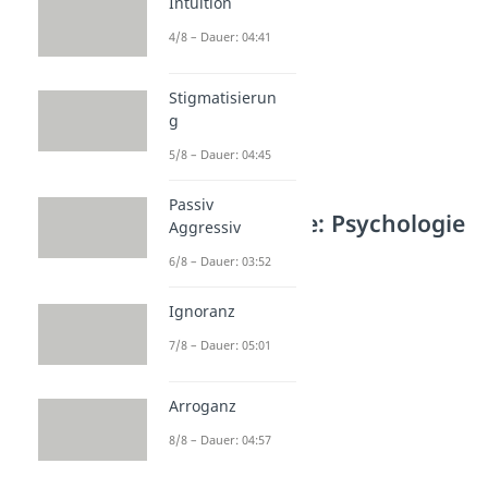
Intuition
4/8 – Dauer: 04:41
Stigmatisierun
g
5/8 – Dauer: 04:45
Passiv
Weitere Inhalte: Psychologie
Aggressiv
Soziale Interaktion
6/8 – Dauer: 03:52
Interaktionistisch
Dauer: 04:25
Ignoranz
Komfortzone
7/8 – Dauer: 05:01
Dauer: 04:30
dominant
Dauer: 02:33
Arroganz
Intuition
Dauer: 04:41
8/8 – Dauer: 04:57
Stigmatisierung
Dauer: 04:45