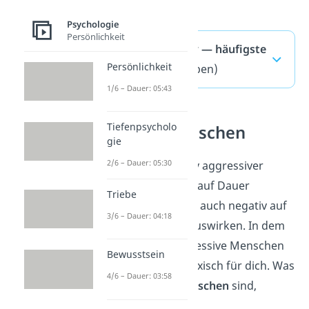
Psychologie
Persönlichkeit
Passiv Aggressiv — häufigste
Persönlichkeit
Fragen
(ausklappen)
1/6 – Dauer: 05:43
Tiefenpsycholo
Toxische Menschen
gie
2/6 – Dauer: 05:30
Das Verhalten passiv aggressiver
Personen kann dich auf Dauer
Triebe
erschöpfen und sich auch negativ auf
3/6 – Dauer: 04:18
deine
Gefühlswelt auswirken. In dem
Fall sind passiv aggressive Menschen
Bewusstsein
in deinem Umfeld toxisch für dich. Was
4/6 – Dauer: 03:58
genau
toxische Menschen
sind,
erklären wir
hier!