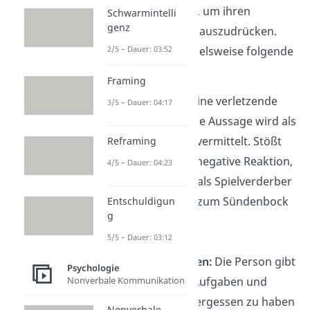
und Taktiken zurück, um ihren
Schwarmintelli
genz
Widerstand
indirekt auszudrücken.
Dazu gehören beispielsweise folgende
2/5 – Dauer: 03:52
Verhaltensweisen:
Framing
Pseudohumor:
Eine verletzende
3/5 – Dauer: 04:17
oder beleidigende Aussage wird als
harmloser Spaß vermittelt. Stößt
Reframing
die Aussage auf negative Reaktion,
4/5 – Dauer: 04:23
wird der andere als Spielverderber
dargestellt oder zum Sündenbock
Entschuldigun
g
gemacht.
5/5 – Dauer: 03:12
Sich dumm stellen:
Die Person gibt
Psychologie
vor, bestimmte Aufgaben und
Nonverbale Kommunikation
Abmachungen vergessen zu haben
Nonverbale