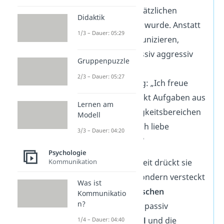
letzter Zeit mit zusätzlichen
Didaktik
Aufgaben belastet wurde. Anstatt
1/3 – Dauer: 05:29
es
offen
zu kommunizieren,
verhält sie sich passiv aggressiv
Gruppenpuzzle
und sagt in einer
2/3 – Dauer: 05:27
Teamversammlung: „Ich freue
mich, in dem Projekt Aufgaben aus
Lernen am
anderen Zuständigkeitsbereichen
Modell
zu übernehmen. Ich liebe
3/3 – Dauer: 04:20
Überraschungen!“
Psychologie
Kommunikation
Ihre Unzufriedenheit drückt sie
nicht direkt aus, sondern versteckt
Was ist
sie hinter
sarkastischen
Kommunikatio
n?
Bemerkungen
. Ihr passiv
aggressiver
Tonfall
und die
1/4 – Dauer: 04:40