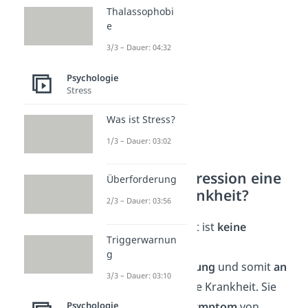
aus.
Thalassophobi
e
3/3 – Dauer: 04:32
Psychologie
Stress
Was ist Stress?
1/3 – Dauer: 03:02
Ist passive Aggression eine
Überforderung
psychische Krankheit?
2/3 – Dauer: 03:56
Passive Aggressivität ist
keine
Triggerwarnun
eigenständige
g
Persönlichkeitsstörung
und somit
an
3/3 – Dauer: 03:10
sich
keine psychische Krankheit. Sie
erscheint eher als
Symptom
von
Psychologie