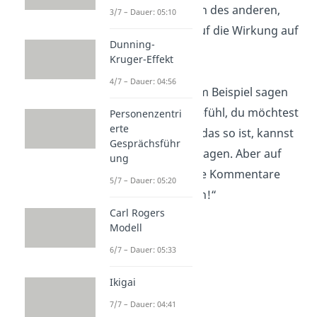
das Fehlverhalten des anderen,
3/7 – Dauer: 05:10
sondern mehr auf die Wirkung auf
Dunning-
dich selbst.
Kruger-Effekt
4/7 – Dauer: 04:56
So kannst du zum Beispiel sagen
„
Ich
habe das Gefühl, du möchtest
Personenzentri
erte
das nicht. Wenn das so ist, kannst
Gesprächsführ
du es mir ruhig sagen. Aber auf
ung
passiv aggressive Kommentare
5/7 – Dauer: 05:20
gehe ich nicht ein!“
Carl Rogers
Modell
6/7 – Dauer: 05:33
Ikigai
7/7 – Dauer: 04:41