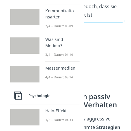
Wortwahl
zeigen jedoch, dass sie
Kommunikatio
eigentlich frustriert ist.
nsarten
2/4 – Dauer: 05:09
Was sind
Medien?
3/4 – Dauer: 04:14
Massenmedien
4/4 – Dauer: 03:14
Merkmale von passiv
Psychologie
aggressivem Verhalten
Halo-Effekt
Häufig greifen passiv aggressive
1/5 – Dauer: 04:33
Menschen auf bestimmte
Strategien