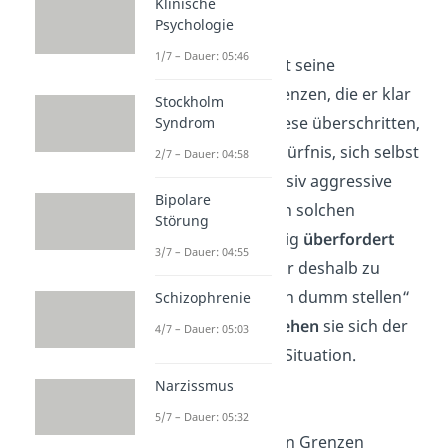
Klinische
Psychologie
Selbstschutz
1/7 – Dauer: 05:46
Jeder Mensch hat seine
persönlichen Grenzen, die er klar
Stockholm
setzt. Werden diese überschritten,
Syndrom
entsteht das Bedürfnis, sich selbst
2/7 – Dauer: 04:58
zu
schützen
. Passiv aggressive
Bipolare
Menschen sind in solchen
Störung
Situationen häufig
überfordert
3/7 – Dauer: 04:55
und greifen dafür deshalb zu
Taktiken wie „sich dumm stellen“
Schizophrenie
zurück. So
entziehen
sie sich der
4/7 – Dauer: 05:03
unangenehmen Situation.
Narzissmus
Anerkennung
5/7 – Dauer: 05:32
Wenn die eigenen Grenzen