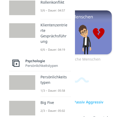
Rollenkonflikt
5/6 – Dauer: 04:57
Klientenzentrie
rte
Gesprächsführ
ung
6/6 – Dauer: 04:19
Zum Video: Toxische Menschen
Psychologie
Persönlichkeitstypen
Persönlichkeits
typen
1/3 – Dauer: 05:58
zur Videoseite: Passiv Aggressiv
Big Five
2/3 – Dauer: 05:02