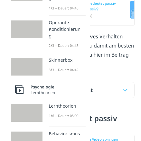
Was bedeutet passiv
1/3 – Dauer: 04:45
aggressiv?
(00:13)
Operante
Konditionierun
g
Was
passiv aggressives
Verhalten
ausmacht und wie du damit am besten
2/3 – Dauer: 04:43
umgehst, erfährst du hier im Beitrag
Skinnerbox
und im
Video
dazu!
3/3 – Dauer: 04:42
Psychologie
Inhaltsübersicht
Lerntheorien
Lerntheorien
Was bedeutet passiv
1/6 – Dauer: 05:00
aggressiv?
Behaviorismus
zur Stelle im Video springen