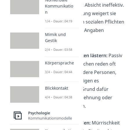
oder arbeitet mit Absicht ineffektiv.
Kommunikatio
n
Durch Unterlassung weigert sie
sich, den eigenen sozialen Pflichten
1/4 – Dauer: 04:19
oder beruflichen Angaben
Mimik und
nachzukommen.
Gestik
2/4 – Dauer: 03:58
Hinter dem Rücken lästern:
Passiv
Körpersprache
aggressive Menschen reden oft
schlecht über andere Personen,
3/4 – Dauer: 04:44
ohne dass diejenigen es
Blickkontakt
mitbekommen. Grund dafür
können Neid, Ablehnung oder
4/4 – Dauer: 04:38
Missachtung sein.
Psychologie
Kommunikationsmodelle
Andere bloßstellen:
Mürrischkeit