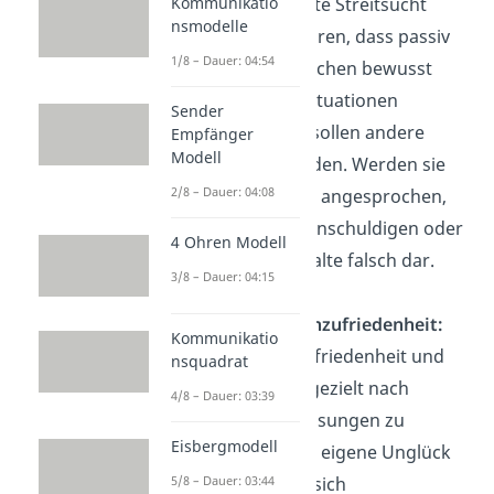
oder unterdrückte Streitsucht
Kommunikatio
nsmodelle
können dazu führen, dass passiv
1/8 – Dauer: 04:54
aggressive Menschen bewusst
unangenehme Situationen
Sender
provozieren. So sollen andere
Empfänger
Modell
bloßgestellt werden. Werden sie
2/8 – Dauer: 04:08
auf ihr Verhalten angesprochen,
spielen sie den Unschuldigen oder
4 Ohren Modell
stellen Sachverhalte falsch dar.
3/8 – Dauer: 04:15
Betonung der Unzufriedenheit:
Kommunikatio
Anstatt bei Unzufriedenheit und
nsquadrat
Überforderung gezielt nach
4/8 – Dauer: 03:39
Ursachen und Lösungen zu
Eisbergmodell
suchen, wird das eigene Unglück
überbetont und sich
5/8 – Dauer: 03:44