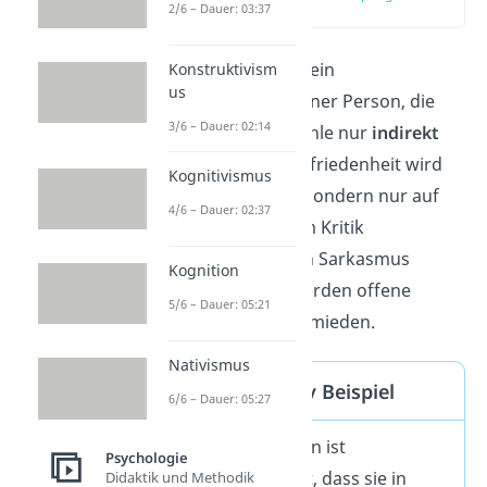
2/6 – Dauer: 03:37
(00:13)
Passiv aggressiv
ist ein
Konstruktivism
us
Verhaltensmuster einer Person, die
3/6 – Dauer: 02:14
ihre
negativen
Gefühle nur
indirekt
ausdrückt. Die Unzufriedenheit wird
Kognitivismus
nicht
aktiv
gezeigt, sondern nur auf
4/6 – Dauer: 02:37
subtile
Weise. Indem Kritik
beispielsweise durch Sarkasmus
Kognition
verschleiert wird, werden offene
5/6 – Dauer: 05:21
Konflikte
gezielt vermieden.
Nativismus
Passiv Aggressiv Beispiel
6/6 – Dauer: 05:27
Eine Arbeitskollegin ist
Psychologie
unzufrieden
damit, dass sie in
Didaktik und Methodik