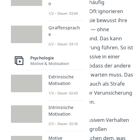
Kommunikation häufig
n
unberechenbar. Oft ignorieren
1/2 – Dauer: 03:04
oder schweigen sie bewusst ihre
Giraffensprach
Mitmenschen an — ohne
e
erkennbaren Grund. Das kann
2/2 – Dauer: 03:13
häufig zu Verwirrung führen. So ist
der passiv Aggressive in einer
Psychologie
Motive & Motivation
Machtposition, sodass der andere
auf eine Antwort warten muss. Das
Extrinsische
Schweigen kann auch als Strafe
Motivation
oder Methode zur Verunsicherung
1/3 – Dauer: 02:43
eingesetzt werden.
Intrinsische
Motivation
Bei passiv-aggressivem Verhalten
2/3 – Dauer: 02:36
gibt es oft einen großen
Unterschied zwischen dem, was
Motive