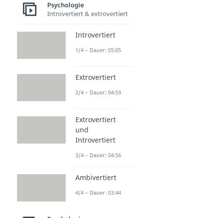
Psychologie
Passiv Aggressiv
Introvertiert & extrovertiert
Dauer: 03:52
Ignoranz
Introvertiert
Dauer: 05:01
Arroganz
1/4 – Dauer: 05:05
Dauer: 04:57
Extrovertiert
2/4 – Dauer: 04:59
Extrovertiert
und
Introvertiert
3/4 – Dauer: 04:56
Ambivertiert
4/4 – Dauer: 03:44