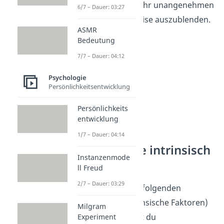
versuche, den sehr unangenehmen
6/7 – Dauer: 03:27
Teil auf diese Weise auszublenden.
ASMR
Bedeutung
7/7 – Dauer: 04:12
Psychologie
Persönlichkeitsentwicklung
Persönlichkeits
entwicklung
1/7 – Dauer: 04:14
Aufgaben, die intrinsisch
Instanzenmode
motivieren
ll Freud
2/7 – Dauer: 03:29
Wenn Aufgaben die folgenden
Eigenschaften (Intrinsische Faktoren)
Milgram
aufweisen, dann bist du
Experiment