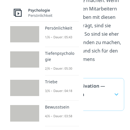
Arbeitgeber zu Nutze machen. Wenn
ein Arbeitgeber seinen Mitarbeitern
Psychologie
Persönlichkeit
hauptsächlich Aufgaben mit diesen
Eigenschaften überträgt, sind sie
Persönlichkeit
intrinsisch motiviert. So sind sie eher
1/6 – Dauer: 05:43
dazu bereit, Überstunden zu machen,
sich weiterzubilden und sich für den
Tiefenpsycholo
Erfolg des Unternehmens
gie
einzusetzen.
2/6 – Dauer: 05:30
Triebe
Intrinsische Motivation —
3/6 – Dauer: 04:18
häufigste Fragen
(ausklappen)
Bewusstsein
4/6 – Dauer: 03:58