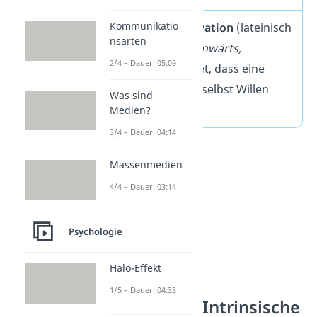
Kommunikatio
Intrinsische Motivation
(lateinisch
nsarten
intrinsecus
=
hineinwärts,
2/4 – Dauer: 05:09
inwendig
) bedeutet, dass eine
Tätigkeit um ihrer selbst Willen
Was sind
ausgeführt wird.
Medien?
3/4 – Dauer: 04:14
Massenmedien
4/4 – Dauer: 03:14
Psychologie
Halo-Effekt
1/5 – Dauer: 04:33
Unterschied: Intrinsische