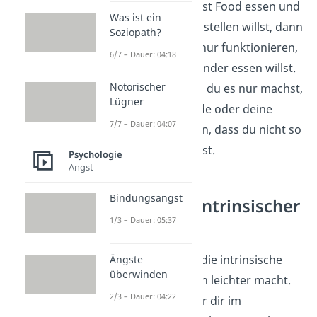
Wenn du weniger Fast Food essen und
Was ist ein
deine Ernährung umstellen willst, dann
Soziopath?
wird das langfristig nur funktionieren,
6/7 – Dauer: 04:18
wenn du selbst gesünder essen willst.
Notorischer
Es reicht nicht, wenn du es nur machst,
Lügner
weil dir deine Freunde oder deine
7/7 – Dauer: 04:07
Familie ständig sagen, dass du nicht so
ungesund essen sollst.
Psychologie
Angst
Bindungsangst
Fördern von intrinsischer
1/3 – Dauer: 05:37
Motivation
Du siehst also, dass die intrinsische
Ängste
überwinden
Motivation das Leben leichter macht.
2/3 – Dauer: 04:22
Deswegen zeigen wir dir im