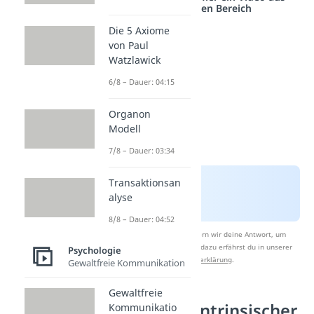
einem anderen Bereich
Die 5 Axiome
von Paul
Watzlawick
6/8 – Dauer: 04:15
Organon
Modell
7/8 – Dauer: 03:34
Transaktionsan
alyse
8/8 – Dauer: 04:52
Nach Beantwortung speichern wir deine Antwort, um
Studyflix zu verbessern. Mehr dazu erfährst du in unserer
Psychologie
Datenschutzerklärung
.
Gewaltfreie Kommunikation
Gewaltfreie
Vorteile von intrinsischer
Kommunikatio