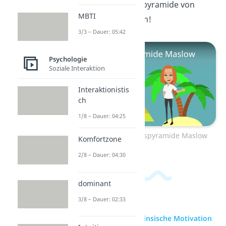
Video
zur Bedürfnispyramide von
MBTI
Maslow an! Bis gleich!
3/3 – Dauer: 05:42
Psychologie
Soziale Interaktion
Interaktionistis
ch
1/8 – Dauer: 04:25
Zum Video: Bedürfnispyramide Maslow
Komfortzone
2/8 – Dauer: 04:30
dominant
3/8 – Dauer: 02:33
zur Videoseite: Intrinsische Motivation