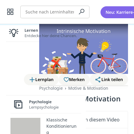
Suche
Neu: Karriere
Lernen lohnt sich!
Entdecke hier deine Chancen.
Lernplan
Merken
Link teilen
Psychologie
Motive & Motivation
Intrinsische Motivation
Psychologie
Lernpsychologie
Wichtige Inhalte in diesem Video
Klassische
Konditionierun
g