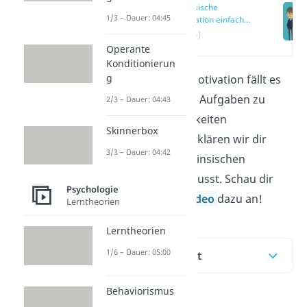
Intrinsische
1/3 – Dauer: 04:45
Motivation einfach
erklärt
(00:14)
Operante
Konditionierun
g
Durch intrinsische Motivation fällt es
dir leicht, bestimmte Aufgaben zu
2/3 – Dauer: 04:43
erledigen oder Tätigkeiten
Skinnerbox
auszuführen. Hier erklären wir dir
3/3 – Dauer: 04:42
alles, was du zur intrinsischen
Motivation wissen musst. Schau dir
Psychologie
auch gerne unser
Video
dazu an!
Lerntheorien
Lerntheorien
1/6 – Dauer: 05:00
Inhaltsübersicht
Behaviorismus