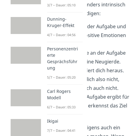
wahrscheinlich besonders intrinsisch
3/7 – Dauer: 05:10
motiviert, sie zu erledigen:
Dunning-
Kruger-Effekt
Du hast Spaß an der Aufgabe und
sie ruft bei dir positive Emotionen
4/7 – Dauer: 04:56
hervor.
Personenzentri
Du hast Interesse an der Aufgabe
erte
und sie weckt deine Neugierde.
Gesprächsführ
ung
Die Aufgabe fordert dich heraus.
5/7 – Dauer: 05:20
Sie überfordert dich also nicht,
aber langweilt dich auch nicht.
Carl Rogers
Das Erfüllen der Aufgabe ergibt für
Modell
dich Sinn und du erkennst das Ziel
6/7 – Dauer: 05:33
der Aufgabe.
Ikigai
Das können sich übrigens auch ein
7/7 – Dauer: 04:41