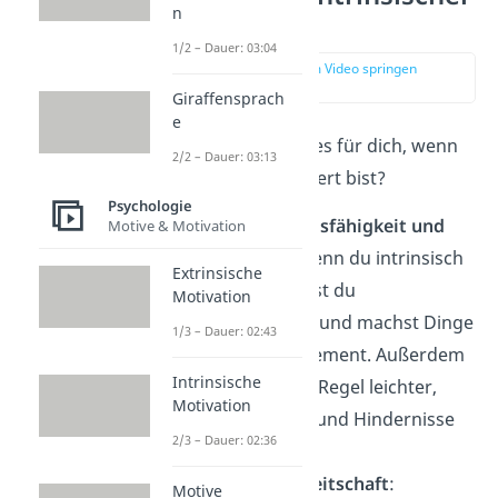
n
Motivation
1/2 – Dauer: 03:04
zur Stelle im Video springen
(01:06)
Giraffensprach
e
Welche Vorteile hat es für dich, wenn
2/2 – Dauer: 03:13
du intrinsisch motiviert bist?
Psychologie
Höhere Leistungsfähigkeit und
Motive & Motivation
Engagement
: Wenn du intrinsisch
Extrinsische
motiviert bist, bist du
Motivation
leistungsfähiger und machst Dinge
1/3 – Dauer: 02:43
mit mehr Engagement. Außerdem
Intrinsische
fällt es dir in der Regel leichter,
Motivation
Schwierigkeiten und Hindernisse
2/3 – Dauer: 02:36
zu überwinden.
Höhere Lernbereitschaft
:
Motive