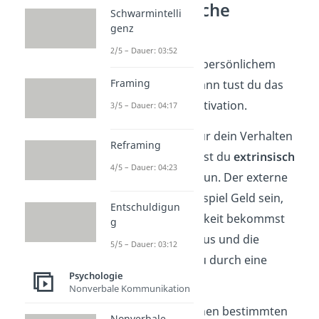
und extrinsische
Schwarmintelli
Motivation
genz
2/5 – Dauer: 03:52
Wenn du etwas aus persönlichem
Framing
Interesse machst, dann tust du das
aus intrinsischer Motivation.
3/5 – Dauer: 04:17
Kommt der Anreiz für dein Verhalten
Reframing
von außen, dann wirst du
extrinsisch
4/5 – Dauer: 04:23
motiviert
etwas zu tun. Der externe
Anreiz kann zum Beispiel Geld sein,
Entschuldigun
das du für eine Tätigkeit bekommst
g
(Lohn) oder der Status und die
5/5 – Dauer: 03:12
Anerkennung, die du durch eine
Psychologie
Tätigkeit erhältst.
Nonverbale Kommunikation
Beispiel
: Du übst einen bestimmten
Nonverbale