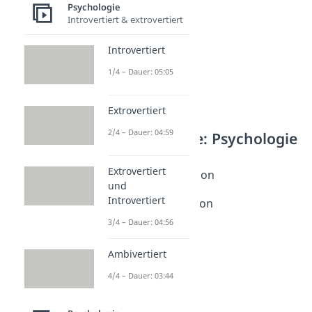
Psychologie
Introvertiert & extrovertiert
Introvertiert
1/4 – Dauer: 05:05
Extrovertiert
2/4 – Dauer: 04:59
Weitere Inhalte: Psychologie
Motive & Motivation
Extrovertiert
Extrinsische Motivation
und
Dauer: 02:43
Introvertiert
Intrinsische Motivation
Dauer: 02:36
3/4 – Dauer: 04:56
Motive
Dauer: 05:27
Ambivertiert
4/4 – Dauer: 03:44