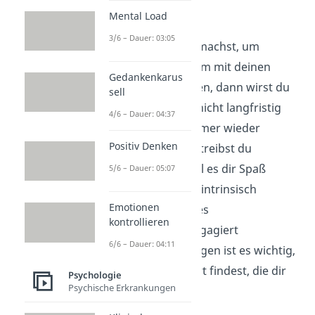
Beispiel Sport:
Mental Load
3/6 – Dauer: 03:05
Wenn du Sport nur machst, um
abzunehmen oder um mit deinen
Gedankenkarus
Freunden mitzuhalten, dann wirst du
sell
das wahrscheinlich nicht langfristig
4/6 – Dauer: 04:37
durchziehen und immer wieder
Positiv Denken
Ausreden finden. Betreibst du
allerdings Sport, weil es dir Spaß
5/6 – Dauer: 05:07
macht, dann bist du intrinsisch
Emotionen
motiviert und wirst es
kontrollieren
wahrscheinlicher engagiert
6/6 – Dauer: 04:11
durchziehen. Deswegen ist es wichtig,
dass du eine Sportart findest, die dir
Psychologie
Psychische Erkrankungen
Freude bereitet.