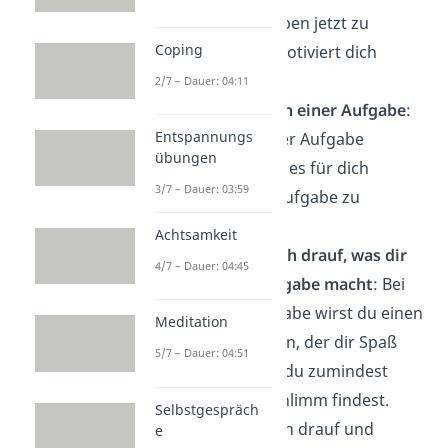
dafür, die Aufgaben jetzt zu
Coping
erledigen. Das motiviert dich
intrinsisch.
2/7 – Dauer: 04:11
Erkenne den Sinn einer Aufgabe
:
Entspannungs
Mach dir bei jeder Aufgabe
übungen
bewusst, warum es für dich
3/7 – Dauer: 03:59
sinnvoll ist, die Aufgabe zu
erledigen.
Achtsamkeit
Konzentriere dich drauf, was dir
4/7 – Dauer: 04:45
Spaß an der Aufgabe macht
: Bei
(fast) jeder Aufgabe wirst du einen
Meditation
kleinen Teil finden, der dir Spaß
5/7 – Dauer: 04:51
macht oder den du zumindest
nicht ganz so schlimm findest.
Selbstgespräch
Konzentriere dich drauf und
e