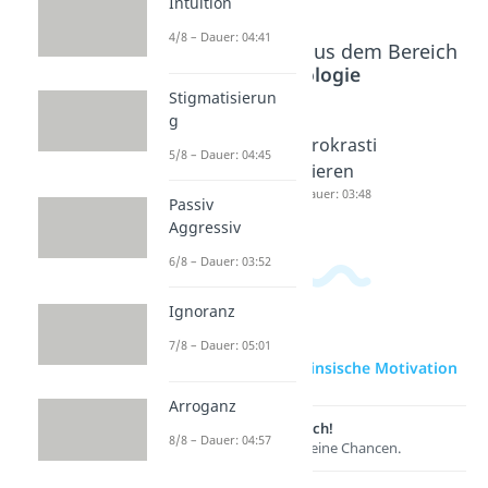
Intuition
4/8 – Dauer: 04:41
Beliebte Inhalte aus dem Bereich
Psychologie
Stigmatisierun
g
Motive
Prokrasti
Prokrasti
5/8 – Dauer: 04:45
Dauer: 05:27
nation
nieren
Dauer: 05:43
Dauer: 03:48
Passiv
Aggressiv
6/8 – Dauer: 03:52
Ignoranz
7/8 – Dauer: 05:01
zur Videoseite: Intrinsische Motivation
Arroganz
Lernen lohnt sich!
8/8 – Dauer: 04:57
Entdecke hier deine Chancen.