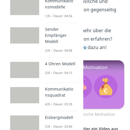
auch, dass sich intrinsische und
Kommunikatio
nsmodelle
extrinsische Motivation gegenseitig
1/8 – Dauer: 04:54
nicht ausschließen.
Sender
Du möchtest noch mehr über die
Empfänger
extrinsische Motivation erfahren?
Modell
Schau dir unser
Video
dazu an!
2/8 – Dauer: 04:08
4 Ohren Modell
3/8 – Dauer: 04:15
Kommunikatio
nsquadrat
4/8 – Dauer: 03:39
Zum Video: Extrinsische Motivation
Eisbergmodell
5/8 – Dauer: 03:44
Studyflix vernetzt: Hier ein Video aus