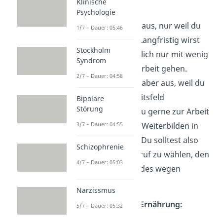
Klinische
Beispiel Beruf
:
Psychologie
Du übst einen Beruf aus, nur weil du
1/7 – Dauer: 05:46
das Geld brauchst? Langfristig wirst
Stockholm
du dann wahrscheinlich nur mit wenig
Syndrom
Engagement in die Arbeit gehen.
2/7 – Dauer: 04:58
Führst du den Beruf aber aus, weil du
dich für dein Tätigkeitsfeld
Bipolare
Störung
interessierst, wirst du gerne zur Arbeit
gehen und Spaß am Weiterbilden in
3/7 – Dauer: 04:55
dem Bereich haben. Du solltest also
Schizophrenie
versuchen, einen Beruf zu wählen, den
4/7 – Dauer: 05:03
du nicht nur des Geldes wegen
machst.
Narzissmus
Beispiel gesündere Ernährung:
5/7 – Dauer: 05:32