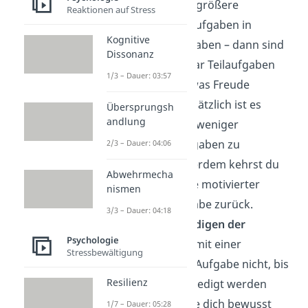
Pausen
: Zerlege größere
Reaktionen auf Stress
unangenehme Aufgaben in
Kognitive
kleinere Teilaufgaben – dann sind
Dissonanz
bestimmt ein paar Teilaufgaben
1/3 – Dauer: 03:57
dabei, die dir etwas Freude
bereiten. Grundsätzlich ist es
Übersprungsh
andlung
leichter, sich für weniger
aufwendige Aufgaben zu
2/3 – Dauer: 04:06
motivieren. Außerdem kehrst du
Abwehrmecha
nach einer Pause motivierter
nismen
wieder zur Aufgabe zurück.
3/3 – Dauer: 04:18
Freiwilliges Erledigen der
Psychologie
Aufgabe
: Warte mit einer
Stressbewältigung
unangenehmen Aufgabe nicht, bis
Resilienz
sie unbedingt erledigt werden
muss. Entscheide dich bewusst
1/7 – Dauer: 05:28