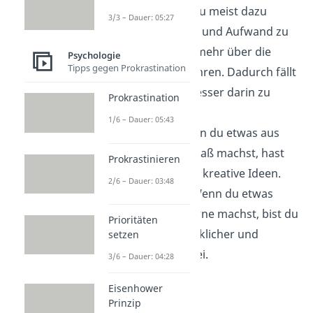
Außerdem bist du meist dazu
3/3 – Dauer: 05:27
bereit, mehr Zeit und Aufwand zu
investieren, um mehr über die
Psychologie
Tipps gegen Prokrastination
Tätigkeit zu erfahren. Dadurch fällt
es dir leichter, besser darin zu
Prokrastination
werden.
1/6 – Dauer: 05:43
Kreativität
: Wenn du etwas aus
Interesse und Spaß machst, hast
Prokrastinieren
du leichter neue, kreative Ideen.
2/6 – Dauer: 03:48
Zufriedenheit
: Wenn du etwas
freiwillig und gerne machst, bist du
Prioritäten
in der Regel glücklicher und
setzen
zufriedener dabei.
3/6 – Dauer: 04:28
Eisenhower
Prinzip