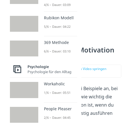
4/6 – Dauer: 03:09
Rubikon Modell
5/6 – Dauer: 04:22
369 Methode
Intrinsische Motivation
6/6 – Dauer: 03:10
Beispiele
Psychologie
zur Stelle im Video springen
Psychologie für den Alltag
(01:34)
Workaholic
Schauen wir uns drei Beispiele an, bei
1/6 – Dauer: 05:51
denen du erkennst, wie wichtig die
intrinsische Motivation ist, wenn du
People Pleaser
eine Tätigkeit langfristig ausführen
2/6 – Dauer: 04:45
möchtest.