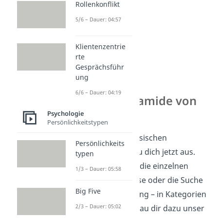
Rollenkonflikt
5/6 – Dauer: 04:57
Klientenzentrie
rte
Gesprächsführ
ung
6/6 – Dauer: 04:19
Bedürfnispyramide von
Maslow
Psychologie
Persönlichkeitstypen
Super! Mit der intrinsischen
Persönlichkeits
Motivation kennst du dich jetzt aus.
typen
Erfahre jetzt, wie du die einzelnen
1/3 – Dauer: 05:58
Motive – wie Interesse oder die Suche
Big Five
nach Herausforderung – in Kategorien
2/3 – Dauer: 05:02
einteilen kannst. Schau dir dazu unser