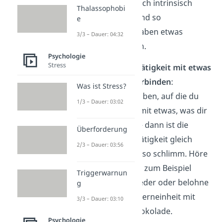
Folgenden, wie du dich intrinsisch
Thalassophobi
motivieren kannst und so
e
unangenehme Aufgaben etwas
3/3 – Dauer: 04:32
angenehmer
werden.
Psychologie
Stress
Unangenehme Tätigkeit mit etwas
Angenehmen verbinden
:
Was ist Stress?
Verknüpfe Aufgaben, auf die du
1/3 – Dauer: 03:02
keine Lust hast, mit etwas, was dir
Freude bereitet – dann ist die
Überforderung
unangenehme Tätigkeit gleich
2/3 – Dauer: 03:56
auch nicht mehr so schlimm. Höre
beim Aufräumen zum Beispiel
Triggerwarnun
deine Lieblingslieder oder belohne
g
dich nach einer Lerneinheit mit
3/3 – Dauer: 03:10
einem Stück Schokolade.
Psychologie