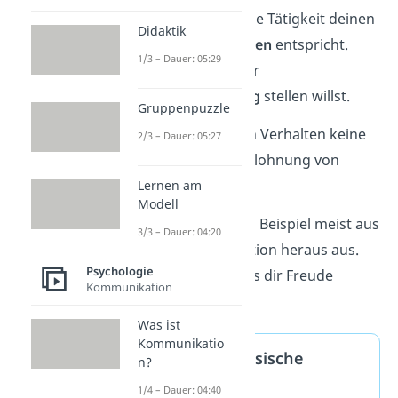
hältst und weil die Tätigkeit deinen
Didaktik
Wertvorstellungen
entspricht.
1/3 – Dauer: 05:29
weil du dich einer
Herausforderung
stellen willst.
Gruppenpuzzle
Du brauchst für dein Verhalten keine
2/3 – Dauer: 05:27
Bestätigung oder Belohnung von
außen.
Lernen am
Modell
Hobbys übst du zum Beispiel meist aus
3/3 – Dauer: 04:20
intrinsischer Motivation heraus aus.
Psychologie
Du machst es, weil es dir Freude
Kommunikation
bereitet.
Was ist
Kommunikatio
Definition intrinsische
n?
Motivation
1/4 – Dauer: 04:40