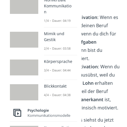
Beruf aus.
Kommunikatio
n
Intrinsische Motivation
: Wenn es
1/4 – Dauer: 04:19
dir
Spaß
macht, deinen Beruf
auszuüben und wenn du dich für
Mimik und
Gestik
die
einzelnen Aufgaben
2/4 – Dauer: 03:58
interessierst
, dann bist du
intrinsisch motiviert.
Körpersprache
Extrinsische Motivation
: Wenn du
3/4 – Dauer: 04:44
einen Beruf nur ausübst, weil du
den monatlichen
Lohn
erhalten
Blickkontakt
möchtest oder weil der Beruf
4/4 – Dauer: 04:38
gesellschaftlich anerkannt
ist,
dann bist du extrinsisch motiviert.
Psychologie
Kommunikationsmodelle
Anhand des Beispiels siehst du jetzt