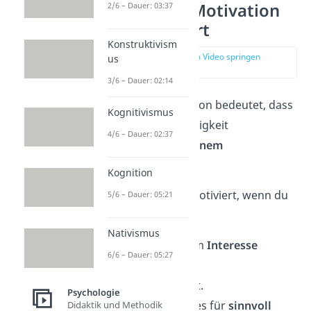
Intrinsische Motivation
2/6 – Dauer: 03:37
einfach erklärt
Konstruktivism
zur Stelle im Video springen
us
(00:14)
3/6 – Dauer: 02:14
Intrinsische Motivation bedeutet, dass
Kognitivismus
der
Antrieb
, eine Tätigkeit
4/6 – Dauer: 02:37
auszuführen
aus
deinem
Inneren
kommt.
Kognition
Du bist intrinsisch motiviert, wenn du
5/6 – Dauer: 05:21
etwas
Nativismus
aus persönlichem
Interesse
6/6 – Dauer: 05:27
machst.
aus
Spaß
machst.
Psychologie
machst, weil du es für
sinnvoll
Didaktik und Methodik