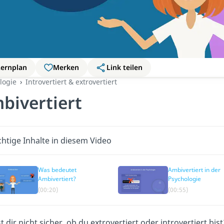
Lernplan
Merken
Link teilen
logie
Introvertiert & extrovertiert
bivertiert
htige Inhalte in diesem Video
Was bedeutet
Ambivertiert in der
Ambivertiert?
Psychologie
(00:20)
(00:55)
t dir nicht sicher, ob du extrovertiert oder introvertiert bist?