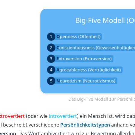
Das Big-Five Modell zur Persönli
xtrovertiert
(oder wie
introvertiert
) ein Mensch ist, wird d
l beschreibt verschiedene
Persönlichkeitstypen
anhand von
version
. Das Wort ambivertiert wird zur Bewertung allerdin