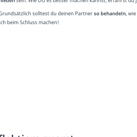
hieden
sein. Wie DU es besser machen kannst, erfährst du j
rundsätzlich solltest du deinen Partner
so behandeln
, wi
auch beim Schluss machen!