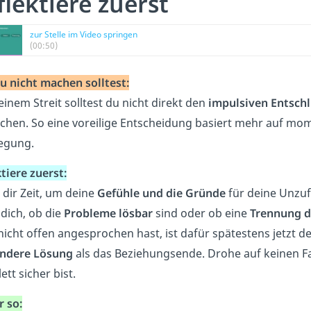
flektiere zuerst
zur Stelle im Video springen
(00:50)
u nicht machen solltest:
inem Streit solltest du nicht direkt den
impulsiven Entsch
chen. So eine voreilige Entscheidung basiert mehr auf mo
egung.
tiere zuerst:
dir Zeit, um deine
Gefühle und die Gründe
für deine Unzuf
dich, ob die
Probleme lösbar
sind oder ob eine
Trennung d
icht offen angesprochen hast, ist dafür spätestens jetzt der 
ndere Lösung
als das Beziehungsende. Drohe auf keinen Fa
tt sicher bist.
r so: