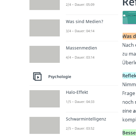
Re
2/4 – Dauer: 05:09
Was sind Medien?
3/4 – Dauer: 04:14
Was d
Nach e
Massenmedien
zu ma
4/4 – Dauer: 03:14
Überl
Reflek
Psychologie
Nimm 
Halo-Effekt
Frage 
noch n
1/5 – Dauer: 04:33
eine
a
Schwarmintelligenz
komple
2/5 – Dauer: 03:52
Besse