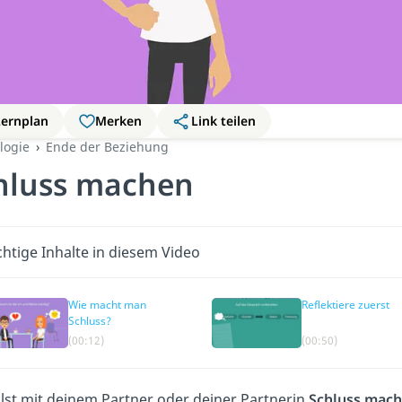
Lernplan
Merken
Link teilen
logie
Ende der Beziehung
hluss machen
htige Inhalte in diesem Video
Wie macht man
Reflektiere zuerst
Schluss?
(00:12)
(00:50)
llst mit deinem Partner oder deiner Partnerin
Schluss mac