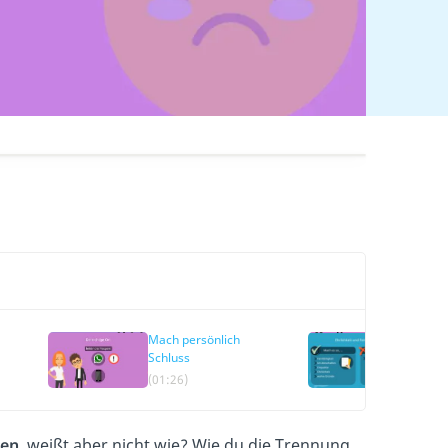
Mach persönlich
Sei fei
Schluss
(01:26)
(02:20)
hen
, weißt aber nicht wie? Wie du die Trennung