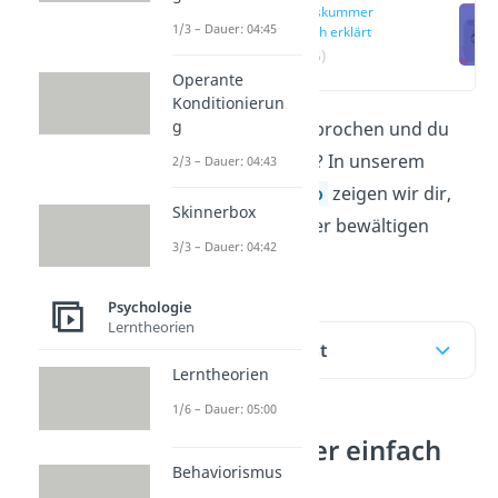
Liebeskummer
1/3 – Dauer: 04:45
einfach erklärt
(00:16)
Operante
Konditionierun
g
Dein Herz wurde gebrochen und du
hast
Liebeskummer
? In unserem
2/3 – Dauer: 04:43
Beitrag
und im
Video
zeigen wir dir,
Skinnerbox
wie du Liebeskummer bewältigen
3/3 – Dauer: 04:42
kannst.
Psychologie
Lerntheorien
Inhaltsübersicht
Lerntheorien
1/6 – Dauer: 05:00
Liebeskummer einfach
Behaviorismus
erklärt