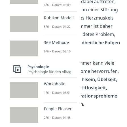
Herzschmerzen, die dabei auftreten,
4/6 – Dauer: 03:09
werden tatsächlich von einer Störung
der Pumpleistung des Herzmuskels
Rubikon Modell
ausgelöst. Liebeskummer ist daher
5/6 – Dauer: 04:22
nicht nur ein eingebildetes Problem,
sondern kann
gesundheitliche Folgen
369 Methode
haben.
6/6 – Dauer: 03:10
Übrigens:
Liebeskummer kann viele
Psychologie
verschiedene Symptome hervorrufen.
Psychologie für den Alltag
Dazu gehören
Unwohlsein, Übelkeit,
Workaholic
Hungergefühl, Appetitlosigkeit,
1/6 – Dauer: 05:51
Schwindel, Konzentrationsprobleme
und
Schlafstörungen.
People Pleaser
2/6 – Dauer: 04:45