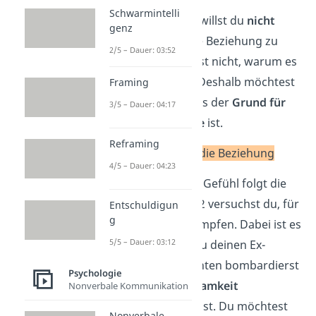
Schwarmintelli
In der ersten Phase willst du
nicht
genz
wahrhaben
, dass die Beziehung zu
2/5 – Dauer: 03:52
Ende ist. Du verstehst nicht, warum es
zur Trennung kam. Deshalb möchtest
Framing
du herausfinden, was der
Grund für
3/5 – Dauer: 04:17
das Beziehungsende
ist.
Reframing
Phase 2: Kampf um die Beziehung
4/5 – Dauer: 04:23
Auf das verzweifelte Gefühl folgt die
Hoffnung
. In Phase 2 versuchst du, für
Entschuldigun
g
die Beziehung zu kämpfen. Dabei ist es
5/5 – Dauer: 03:12
ganz normal, dass du deinen Ex-
Partner mit Nachrichten bombardierst
Psychologie
und seine
Aufmerksamkeit
Nonverbale Kommunikation
zurückgewinnen
willst. Du möchtest
Nonverbale