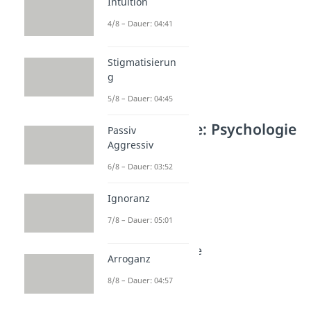
Intuition
4/8 – Dauer: 04:41
Stigmatisierun
g
5/8 – Dauer: 04:45
Weitere Inhalte: Psychologie
Passiv
Aggressiv
Ende der Beziehung
Schluss machen
6/8 – Dauer: 03:52
Dauer: 03:53
Liebeskummer
Ignoranz
Dauer: 04:47
Trennungsschmerz
7/8 – Dauer: 05:01
Dauer: 02:48
Trennung trotz Liebe
Arroganz
Dauer: 02:52
8/8 – Dauer: 04:57