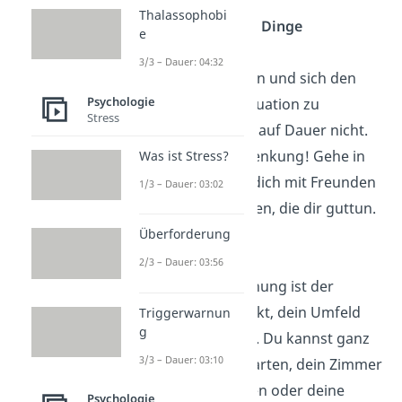
Thalassophobi
Sich auf positive Dinge
e
konzentrieren
3/3 – Dauer: 04:32
Nur im Bett liegen und sich den
Psychologie
Kopf über die Situation zu
Stress
zerbrechen, hilft auf Dauer nicht.
Du brauchst Ablenkung! Gehe in
Was ist Stress?
die Stadt, treffe dich mit Freunden
1/3 – Dauer: 03:02
und mache Sachen, die dir guttun.
Überforderung
Umgestaltung
2/3 – Dauer: 03:56
Nach einer Trennung ist der
perfekte Zeitpunkt, dein Umfeld
Triggerwarnun
g
neu zu gestalten. Du kannst ganz
3/3 – Dauer: 03:10
einfach damit starten, dein Zimmer
neu zu dekorieren oder deine
Psychologie