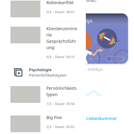
du welche finden kannst!
Rollenkonflikt
5/6 – Dauer: 04:57
Klientenzentrie
rte
Gesprächsführ
ung
6/6 – Dauer: 04:19
Zum Video: Hobbys
Psychologie
Persönlichkeitstypen
Persönlichkeits
typen
1/3 – Dauer: 05:58
Big Five
zur Videoseite: Liebeskummer
2/3 – Dauer: 05:02