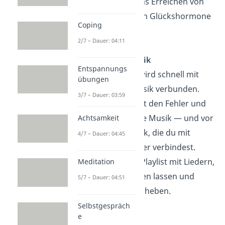
werden durch das Erreichen von
sportlichen Zielen Glückshormone
Coping
ausgeschüttet.
2/7 – Dauer: 04:11
Gute Laune-Musik
Entspannungs
Liebeskummer wird schnell mit
übungen
Herzschmerzmusik verbunden.
3/7 – Dauer: 03:59
Aber mache nicht den Fehler und
höre nur traurige Musik — und vor
Achtsamkeit
allem keine Musik, die du mit
4/7 – Dauer: 04:45
deinem Ex-Partner verbindest.
Erstelle dir eine Playlist mit Liedern,
Meditation
die dich gut fühlen lassen und
5/7 – Dauer: 04:51
deine Stimmung heben.
Selbstgespräch
e
Ausmisten