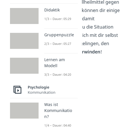
Auch wenn es kein Allheilmittel gegen
Didaktik
Liebeskummer gibt, können dir einige
Tipps helfen, besser damit
1/3 – Dauer: 05:29
umzugehen. Wenn du die Situation
Gruppenpuzzle
akzeptierst und du dich mit dir selbst
befasst, wird es dir gelingen, den
2/3 – Dauer: 05:27
Herzschmerz
zu
überwinden
!
Lernen am
Modell
3/3 – Dauer: 04:20
Psychologie
Kommunikation
Was ist
Kommunikatio
n?
Phasen des
1/4 – Dauer: 04:40