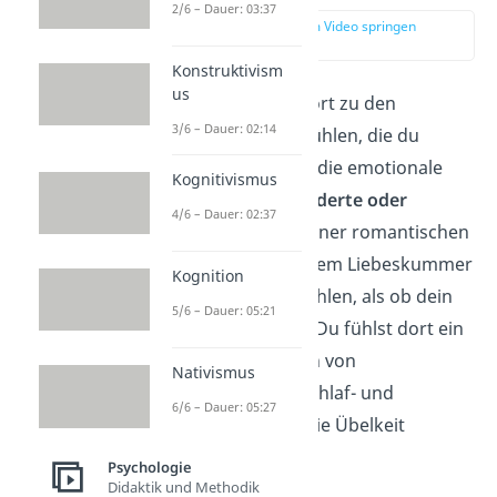
2/6 – Dauer: 03:37
zur Stelle im Video springen
(00:16)
Konstruktivism
us
Liebeskummer
gehört zu den
3/6 – Dauer: 02:14
schrecklichsten Gefühlen, die du
haben kannst. Es ist die emotionale
Kognitivismus
Reaktion auf
unerwiderte oder
4/6 – Dauer: 02:37
verlorene Liebe
in einer romantischen
Beziehung. Bei starkem Liebeskummer
Kognition
kann es sich so anfühlen, als ob dein
5/6 – Dauer: 05:21
Herz gebrochen ist.
Du fühlst dort ein
Stechen und es kann von
Nativismus
Bauchschmerzen, Schlaf- und
6/6 – Dauer: 05:27
Appetitlosigkeit sowie Übelkeit
begleitet werden.
Psychologie
Didaktik und Methodik