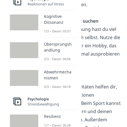
Möbel umzustellen.
Reaktionen auf Stress
Kognitive
Ein neues Hobby suchen
Dissonanz
Nach einer Trennung hast du viel
1/3 – Dauer: 03:57
mehr Zeit für dich selbst. Nutze die
Übersprungsh
Zeit und suche dir ein Hobby, das
andlung
du schon immer mal ausprobieren
2/3 – Dauer: 04:06
wolltest.
Abwehrmecha
nismen
Sport
Körperliche Aktivitäten helfen dir,
3/3 – Dauer: 04:18
angestaute Emotionen
Psychologie
herauszulassen. Beim Sport kannst
Stressbewältigung
du dich auspowern und deinen
Resilienz
Kopf frei machen. Außerdem
1/7 – Dauer: 05:28