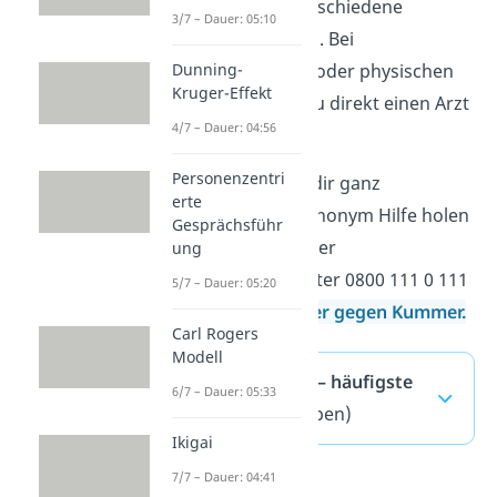
Dafür gibt es verschiedene
3/7 – Dauer: 05:10
Beratungsstellen. Bei
Dunning-
Suizidgedanken oder physischen
Kruger-Effekt
Folgen solltest du direkt einen Arzt
4/7 – Dauer: 04:56
aufsuchen.
Personenzentri
Wichtig:
Du kannst dir ganz
erte
unkompliziert und anonym Hilfe holen
Gesprächsführ
— zum Beispiel bei der
ung
Telefonseelsorge unter 0800 111 0 111
5/7 – Dauer: 05:20
oder bei der
Nummer gegen Kummer
.
Carl Rogers
Modell
Liebeskummer — häufigste
6/7 – Dauer: 05:33
Fragen
(ausklappen)
Ikigai
7/7 – Dauer: 04:41