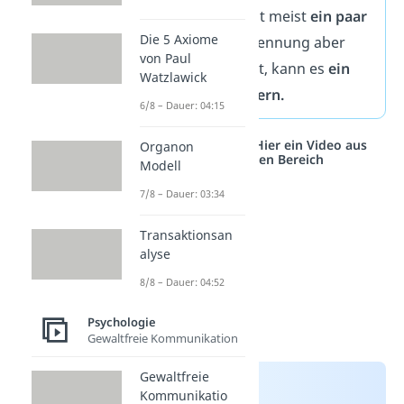
Herzschmerz bleibt meist
ein paar
Die 5 Axiome
Wochen
. Bis die Trennung aber
von Paul
ganz verarbeitet ist, kann es
ein
Watzlawick
bis zwei Jahre dauern.
6/8 – Dauer: 04:15
Studyflix vernetzt: Hier ein Video aus
Organon
einem anderen Bereich
Modell
7/8 – Dauer: 03:34
Transaktionsan
alyse
8/8 – Dauer: 04:52
Psychologie
Gewaltfreie Kommunikation
Gewaltfreie
Kommunikatio