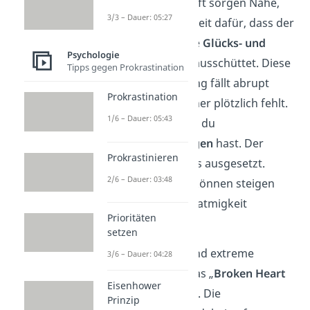
In einer Partnerschaft sorgen Nähe,
3/3 – Dauer: 05:27
Liebe
und Zweisamkeit dafür, dass der
Körper verschiedene
Glücks- und
Psychologie
Bindungshormone
ausschüttet. Diese
Tipps gegen Prokrastination
Hormonausschüttung fällt abrupt
Prokrastination
weg, wenn der Partner plötzlich fehlt.
1/6 – Dauer: 05:43
Das führt dazu, dass du
Entzugserscheinungen
hast. Der
Prokrastinieren
Körper ist also Stress ausgesetzt.
2/6 – Dauer: 03:48
Blutdruck und Puls können steigen
und es kann zu Kurzatmigkeit
Prioritäten
kommen.
setzen
Nimmt dieser Zustand extreme
3/6 – Dauer: 04:28
Ausmaße an, wird das „
Broken Heart
Eisenhower
Syndrome
“ genannt. Die
Prinzip