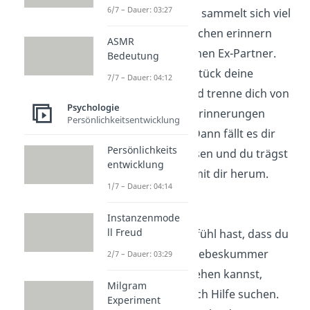
6/7 – Dauer: 03:27
Im Laufe der Zeit sammelt sich viel
Zeug an. Viele Sachen erinnern
ASMR
dich auch an deinen Ex-Partner.
Bedeutung
Miste Stück für Stück deine
7/7 – Dauer: 04:12
Schränke aus und trenne dich von
Psychologie
Sachen, die mit Erinnerungen
Persönlichkeitsentwicklung
verknüpft sind. Dann fällt es dir
Persönlichkeits
leichter loszulassen und du trägst
entwicklung
weniger Ballast mit dir herum.
1/7 – Dauer: 04:14
Hilfe aufsuchen
Instanzenmode
ll Freud
Wenn du das Gefühl hast, dass du
selbst mit dem Liebeskummer
2/7 – Dauer: 03:29
nicht mehr umgehen kannst,
Milgram
kannst du dir auch Hilfe suchen.
Experiment