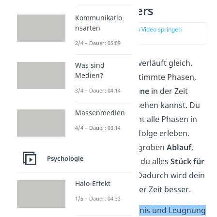
Liebeskummers
Kommunikatio
nsarten
zur Stelle im Video springen
(01:32)
2/4 – Dauer: 05:09
Kein Liebeskummer verläuft gleich.
Was sind
Medien?
Dennoch gibt es bestimmte Phasen,
die du als
Meilensteine
in der Zeit
3/4 – Dauer: 04:14
nach der Trennung sehen kannst. Du
Massenmedien
musst allerdings nicht alle Phasen in
4/4 – Dauer: 03:14
genau dieser Reihenfolge erleben.
Kennst du aber den groben
Ablauf
,
Psychologie
dann siehst du, dass du alles
Stück für
Stück verarbeitest
. Dadurch wird dein
Halo-Effekt
Liebeskummer mit der Zeit besser.
1/5 – Dauer: 04:33
Phase 1: Unverständnis und Leugnung