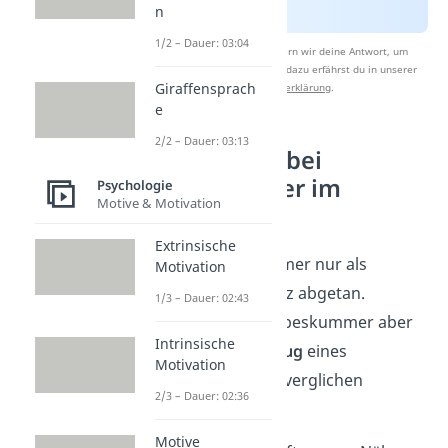
n
1/2 – Dauer: 03:04
Nach Beantwortung speichern wir deine Antwort, um
Studyflix zu verbessern. Mehr dazu erfährst du in unserer
Giraffensprach
Datenschutzerklärung
.
e
2/2 – Dauer: 03:13
Was passiert bei
Liebeskummer im
Psychologie
Motive & Motivation
Körper?
Extrinsische
Oft wird Liebeskummer nur als
Motivation
emotionaler Schmerz abgetan.
1/3 – Dauer: 02:43
Tatsächlich kann Liebeskummer aber
Intrinsische
mit dem kalten
Entzug
eines
Motivation
Drogenabhängigen verglichen
2/3 – Dauer: 02:36
werden.
Motive