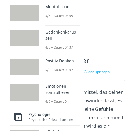
Mental Load
3/6 – Dauer: 03:05
Gedankenkarus
sell
4/6 – Dauer: 04:37
Tipps gegen
Liebeskummer
Positiv Denken
5/6 – Dauer: 05:07
zur Stelle im Video springen
(02:38)
Emotionen
Es gibt
kein Wundermittel
, das deinen
kontrollieren
Liebeskummer verschwinden lässt. Es
6/6 – Dauer: 04:11
ist wichtig, dass du deine
Gefühle
Psychologie
zulässt
und die Situation so annimmst.
Psychische Erkrankungen
Mit unseren
10 Tipps
wird es dir