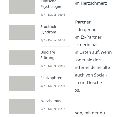
Klinische
leichter fallen, mit dem Herzschmerz
Psychologie
umzugehen.
1/7 – Dauer: 05:46
Abstand zum Ex-Partner
Stockholm
Sorge dafür, dass du genug
Syndrom
Abstand zu deinem Ex-Partner
2/7 – Dauer: 04:58
oder deiner Ex-Partnerin hast.
Halte dich nicht an Orten auf, wenn
Bipolare
Störung
du weißt, dass er oder sie dort
3/7 – Dauer: 04:55
auch sein wird. Entferne deine alte
Liebe am besten auch von Social-
Schizophrenie
Media-Plattformen und lösche
4/7 – Dauer: 05:03
gemeinsame Fotos.
Narzissmus
Reden
5/7 – Dauer: 05:32
Such dir eine Person, mit der du