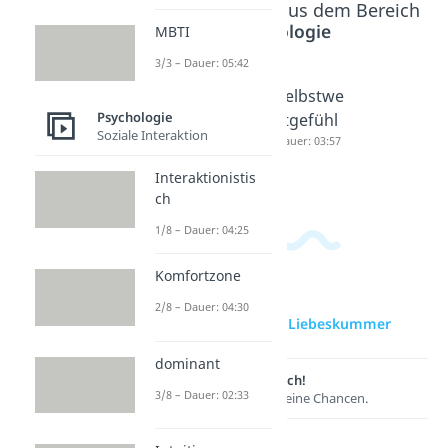
Beliebte Inhalte aus dem Bereich
Psychologie
MBTI
3/3 – Dauer: 05:42
Trennun
Trennun
Selbstwe
Psychologie
gsschme
g trotz
rtgefühl
Soziale Interaktion
rz
Liebe
Dauer: 03:57
Dauer: 02:48
Dauer: 02:52
Interaktionistis
ch
1/8 – Dauer: 04:25
Komfortzone
2/8 – Dauer: 04:30
zur Videoseite: Liebeskummer
dominant
Lernen lohnt sich!
3/8 – Dauer: 02:33
Entdecke hier deine Chancen.