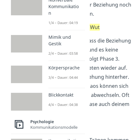
ihn dazu bringen, der Beziehung noch
Kommunikatio
n
eine Chance zu geben.
1/4 – Dauer: 04:19
Phase 3: Trauer und Wut
Mimik und
Sobald du merkst, dass die Beziehung
Gestik
endgültig vorbei ist und es keine
2/4 – Dauer: 03:58
Rettung mehr gibt, folgt Phase 3.
Negative Gefühle
treten wieder auf.
Körpersprache
Du trauerst der Beziehung hinterher.
3/4 – Dauer: 04:44
In deinem Gefühlschaos können sich
Wut
und
Traurigkeit
abwechseln. Oft
Blickkontakt
gibst du in dieser Phase auch deinem
4/4 – Dauer: 04:38
Partner die Schuld.
Psychologie
Phase 4: Akzeptanz
Kommunikationsmodelle
Aber auch nach den Tränen kommen