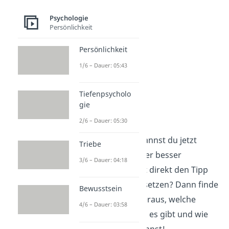
Psychologie
Persönlichkeit
Persönlichkeit
1/6 – Dauer: 05:43
Tiefenpsycholo
gie
Hobbys
2/6 – Dauer: 05:30
Mit unseren Tipps kannst du jetzt
Triebe
deinen Liebeskummer besser
3/6 – Dauer: 04:18
bewältigen. Du willst direkt den Tipp
mit den
Hobbys
umsetzen? Dann finde
Bewusstsein
in unserem
Video
heraus, welche
4/6 – Dauer: 03:58
spannenden Hobbys es gibt und wie