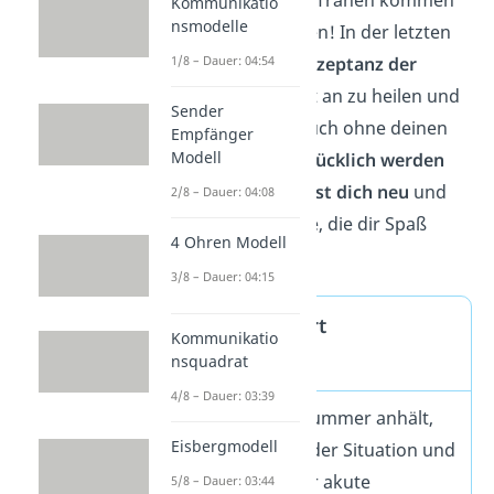
Kommunikatio
nsmodelle
wieder bessere Zeiten! In der letzten
Phase kommt die
Akzeptanz der
1/8 – Dauer: 04:54
Trennung
. Du fängst an zu heilen und
Sender
erkennst, dass du auch ohne deinen
Empfänger
Modell
Ex-Partner wieder
glücklich werden
kannst. Du
orientierst dich neu
und
2/8 – Dauer: 04:08
findest wieder Dinge, die dir Spaß
4 Ohren Modell
machen.
3/8 – Dauer: 04:15
Wie lange dauert
Kommunikatio
Liebeskummer?
nsquadrat
4/8 – Dauer: 03:39
Wie lange Liebeskummer anhält,
Eisbergmodell
hängt immer von der Situation und
der Person ab. Der akute
5/8 – Dauer: 03:44