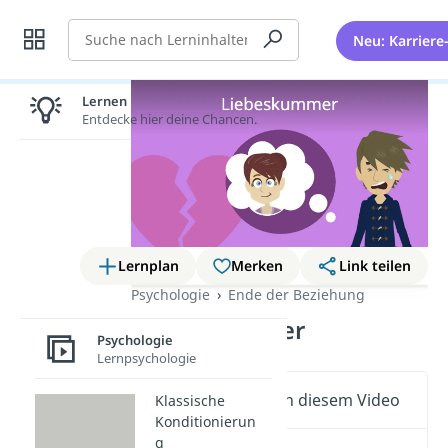
Suche
Neu: Karriere
Lernen lohnt sich!
Entdecke hier deine Chancen.
Lernplan
Merken
Link teilen
Psychologie
Ende der Beziehung
Liebeskummer
Psychologie
Lernpsychologie
Wichtige Inhalte in diesem Video
Klassische
Konditionierun
g