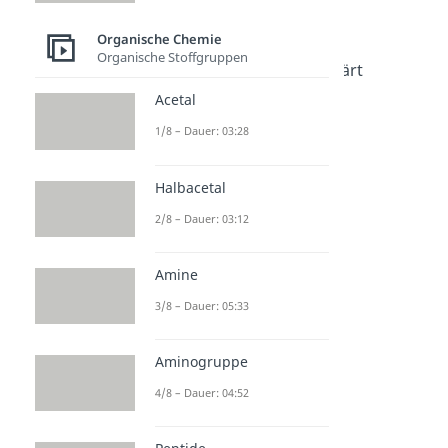
Organische Chemie
Organische Chemie
Organische Chemie
Dauer: 05:02
Organische Stoffgruppen
Nomenklatur einfach erklärt
Dauer: 04:48
Acetal
Chiralität
1/8 – Dauer: 03:28
Dauer: 05:41
Isomere
Dauer: 05:22
Halbacetal
Fischer Projektion
Dauer: 05:14
2/8 – Dauer: 03:12
Mesomerie
Dauer: 04:22
Keto-Enol-Tautomerie
Amine
Dauer: 05:29
3/8 – Dauer: 05:33
Aminogruppe
4/8 – Dauer: 04:52