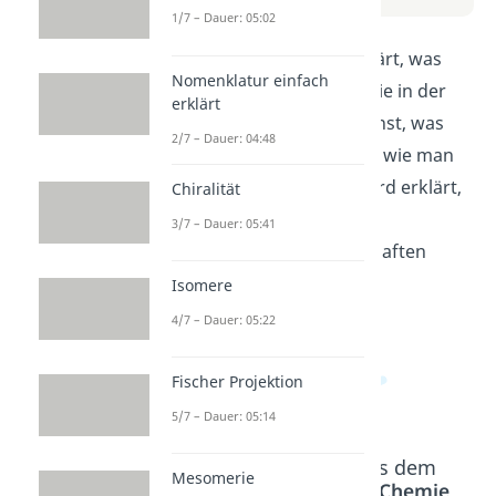
1/7 – Dauer: 05:02
In diesem Video wird erklärt, was
Nomenklatur einfach
Chiralität ist und warum sie in der
erklärt
Chemie wichtig ist. Du lernst, was
2/7 – Dauer: 04:48
chirale Moleküle sind und wie man
sie erkennt. Außerdem wird erklärt,
Chiralität
warum chirale Moleküle
3/7 – Dauer: 05:41
unterschiedliche Eigenschaften
haben können.
Isomere
4/7 – Dauer: 05:22
Fischer Projektion
5/7 – Dauer: 05:14
Beliebte Inhalte aus dem
Mesomerie
Bereich
Organische Chemie