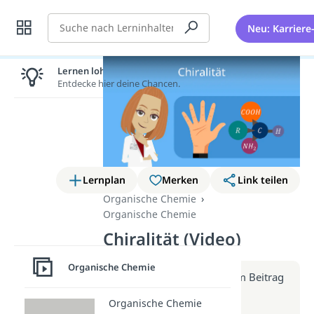
Suche
Neu: Karriere
Lernen lohnt sich!
Entdecke hier deine Chancen.
Lernplan
Merken
Link teilen
Organische Chemie
Organische Chemie
Chiralität (Video)
Organische Chemie
Weitere Infos erhältst du im Beitrag
zum Video
Organische Chemie
zum Beitrag: Chiralität