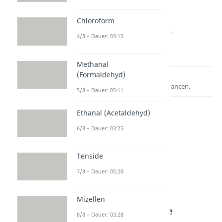
Chloroform
4/8 – Dauer: 03:15
Methanal
(Formaldehyd)
Lernen lohnt sich!
Entdecke hier deine Chancen.
5/8 – Dauer: 05:11
Ethanal (Acetaldehyd)
6/8 – Dauer: 03:25
Tenside
7/8 – Dauer: 05:20
Weitere Inhalte:
Mizellen
Organische Chemie
8/8 – Dauer: 03:28