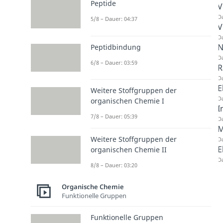
Peptide
V
Da
5/8 – Dauer: 04:37
V
Da
N
Peptidbindung
Da
6/8 – Dauer: 03:59
R
Da
E
Weitere Stoffgruppen der
Da
organischen Chemie I
I
7/8 – Dauer: 05:39
Da
M
Weitere Stoffgruppen der
Da
E
organischen Chemie II
Da
8/8 – Dauer: 03:20
Organische Chemie
Funktionelle Gruppen
Funktionelle Gruppen