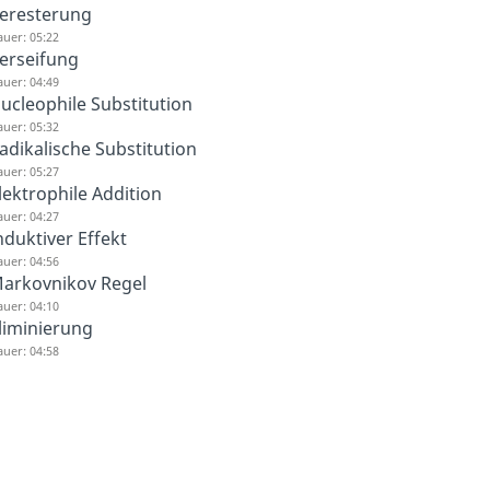
eresterung
uer: 05:22
erseifung
uer: 04:49
ucleophile Substitution
uer: 05:32
adikalische Substitution
uer: 05:27
lektrophile Addition
uer: 04:27
nduktiver Effekt
uer: 04:56
arkovnikov Regel
uer: 04:10
liminierung
uer: 04:58