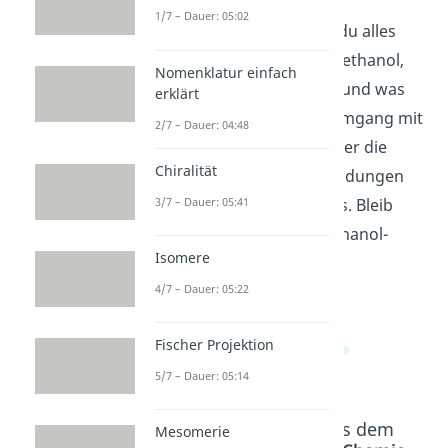
1/7 – Dauer: 05:02
In diesem Video erfährst du alles
über Methanol: Was ist Methanol,
Nomenklatur einfach
wofür wird es verwendet und was
erklärt
sind die Gefahren beim Umgang mit
2/7 – Dauer: 04:48
Methanol? Lerne mehr über die
Chiralität
Eigenschaften und Anwendungen
3/7 – Dauer: 05:41
dieses chemischen Stoffes. Bleib
dran und werde zum Methanol-
Isomere
Experten!
4/7 – Dauer: 05:22
Fischer Projektion
5/7 – Dauer: 05:14
Beliebte Inhalte aus dem
Mesomerie