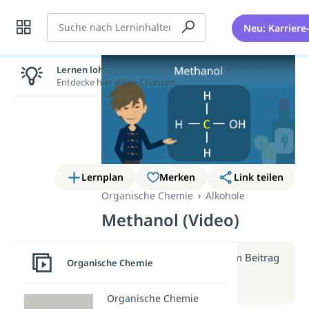
Suche
Neu: Karriere
Lernen lohnt sich!
Entdecke hier deine Chancen.
Lernplan
Merken
Link teilen
Organische Chemie
Alkohole
Methanol (Video)
Weitere Infos erhältst du im Beitrag
Organische Chemie
zum Video
zum Beitrag: Methanol
Organische Chemie