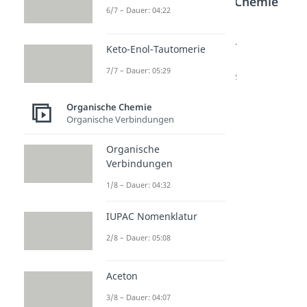
Bereich
Organische Chemie
6/7 – Dauer: 04:22
Ethanol
Mehrwe
Verester
Keto-Enol-Tautomerie
Dauer: 04:42
rtige
ung
7/7 – Dauer: 05:29
Alkohole
Dauer: 05:22
Dauer: 04:58
Organische Chemie
Organische Verbindungen
Organische
Verbindungen
1/8 – Dauer: 04:32
IUPAC Nomenklatur
2/8 – Dauer: 05:08
Aceton
3/8 – Dauer: 04:07