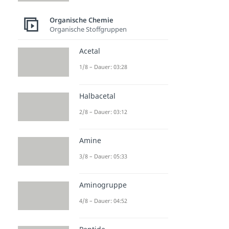
Alkohole
Alkohole
Organische Chemie
Dauer: 05:49
Organische Stoffgruppen
Hydroxygruppe
Dauer: 03:20
Acetal
Alkanole
1/8 – Dauer: 03:28
Dauer: 04:28
Methanol
Dauer: 03:53
Halbacetal
Ethanol
Dauer: 04:42
2/8 – Dauer: 03:12
Mehrwertige Alkohole
Dauer: 04:58
Amine
3/8 – Dauer: 05:33
Aminogruppe
4/8 – Dauer: 04:52