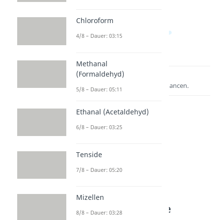
Chloroform
4/8 – Dauer: 03:15
Methanal
(Formaldehyd)
Lernen lohnt sich!
Entdecke hier deine Chancen.
5/8 – Dauer: 05:11
Ethanal (Acetaldehyd)
6/8 – Dauer: 03:25
Tenside
7/8 – Dauer: 05:20
Weitere Inhalte:
Mizellen
Organische Chemie
8/8 – Dauer: 03:28