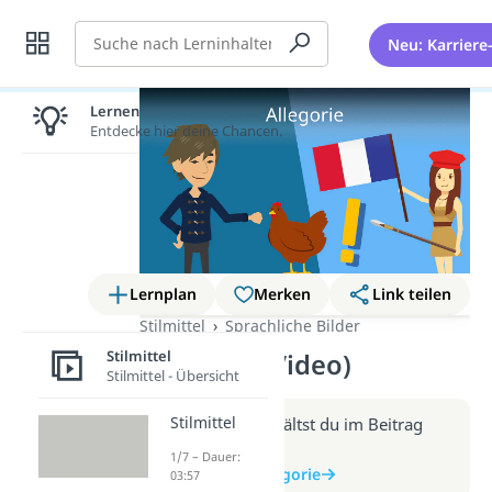
Suche
Neu: Karriere
Lernen lohnt sich!
Entdecke hier deine Chancen.
Lernplan
Merken
Link teilen
Stilmittel
Sprachliche Bilder
Stilmittel
Allegorie (Video)
Stilmittel - Übersicht
Stilmittel
Weitere Infos erhältst du im Beitrag
zum Video
1/7 – Dauer:
zum Beitrag: Allegorie
03:57