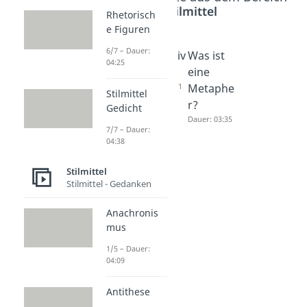
Stilmittel
Rhetorisch
e Figuren
6/7 – Dauer:
Allusion
Leitmotiv
Was ist
04:25
Dauer: 02:34
e
eine
Dauer: 04:11
Metaphe
Stilmittel
r?
Gedicht
Dauer: 03:35
7/7 – Dauer:
04:38
Stilmittel
Stilmittel - Gedanken
Anachronis
mus
1/5 – Dauer:
04:09
Antithese