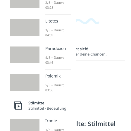
2/5 – Dauer:
03:28
Litotes
3/5 – Dauer:
04:09
Paradoxon
Lernen lohnt sich!
Entdecke hier deine Chancen.
4/5 – Dauer:
03:46
Polemik
5/5 – Dauer:
03:56
Stilmittel
Stilmittel - Bedeutung
Ironie
Weitere Inhalte: Stilmittel
1/5 – Dauer: