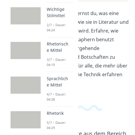
Wichtige
In diesem Video lernst du, was eine
Stilmittel
Allegorie ist und wie sie in Literatur und
2/7 – Dauer:
Kunst verwendet wird. Erfahre, wie
04:24
Symbole und Metaphern benutzt
Rhetorisch
werden, um tiefergehende
e Mittel
Bedeutungen und Botschaften zu
3/7 – Dauer:
vermitteln. Ideal für alle, die mehr über
04:19
diese künstlerische Technik erfahren
Sprachlich
möchten!
e Mittel
4/7 – Dauer:
04:38
Rhetorik
5/7 – Dauer:
04:29
Beliebte Inhalte aus dem Bereich