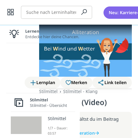
Suche
Neu: Karriere
Lernen lohnt sich!
Entdecke hier deine Chancen.
Lernplan
Merken
Link teilen
Stilmittel
Stilmittel - Klang
Stilmittel
Alliteration (Video)
Stilmittel - Übersicht
Stilmittel
Weitere Infos erhältst du im Beitrag
zum Video
1/7 – Dauer:
zum Beitrag: Alliteration
03:57