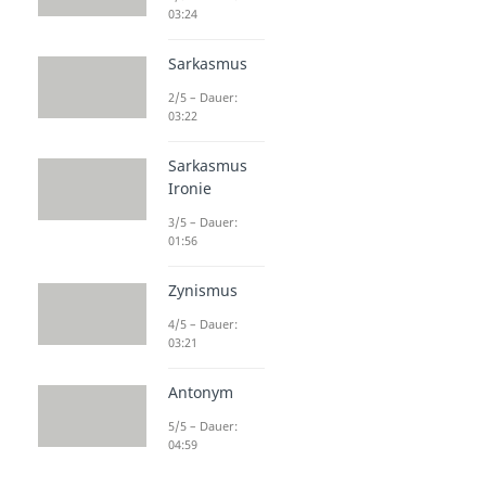
Stilmittel - Klang
03:24
Alliteration
Dauer: 03:10
Sarkasmus
Assonanz
Dauer: 03:19
2/5 – Dauer:
Homonym
03:22
Dauer: 03:56
Kakophonie
Sarkasmus
Dauer: 03:05
Ironie
Onomatopoesie
3/5 – Dauer:
Dauer: 04:22
01:56
Zynismus
4/5 – Dauer:
03:21
Antonym
5/5 – Dauer:
04:59