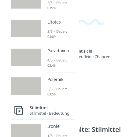
2/5 – Dauer:
03:28
Litotes
3/5 – Dauer:
04:09
Paradoxon
Lernen lohnt sich!
Entdecke hier deine Chancen.
4/5 – Dauer:
03:46
Polemik
5/5 – Dauer:
03:56
Stilmittel
Stilmittel - Bedeutung
Ironie
Weitere Inhalte: Stilmittel
1/5 – Dauer: