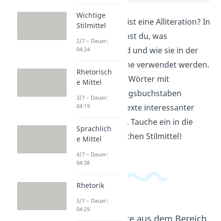
Wichtige
Erklärvideo: Was ist eine Alliteration? In
Stilmittel
diesem Video lernst du, was
2/7 – Dauer:
Alliterationen sind und wie sie in der
04:24
deutschen Sprache verwendet werden.
Rhetorisch
Erfahre, wie man Wörter mit
e Mittel
demselben Anfangsbuchstaben
3/7 – Dauer:
kombiniert, um Texte interessanter
04:19
klingen zu lassen. Tauche ein in die
Sprachlich
Welt der sprachlichen Stilmittel!
e Mittel
4/7 – Dauer:
04:38
Rhetorik
5/7 – Dauer:
04:29
Beliebte Inhalte aus dem Bereich