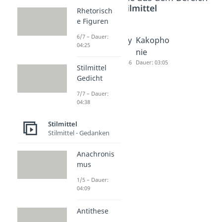
Stilmittel
Rhetorisch
e Figuren
6/7 – Dauer:
Assonanz
Homony
Kakopho
04:25
Dauer: 03:19
m
nie
Dauer: 03:56
Dauer: 03:05
Stilmittel
Gedicht
7/7 – Dauer:
04:38
Stilmittel
Stilmittel - Gedanken
Anachronis
mus
1/5 – Dauer:
04:09
Antithese