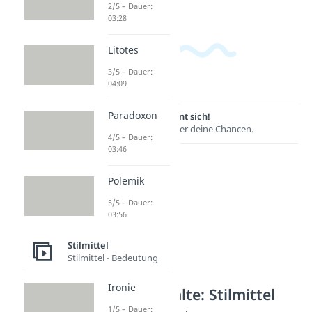
2/5 – Dauer:
03:28
Litotes
3/5 – Dauer:
04:09
Paradoxon
Lernen lohnt sich!
Entdecke hier deine Chancen.
4/5 – Dauer:
03:46
Polemik
5/5 – Dauer:
03:56
Stilmittel
Stilmittel - Bedeutung
Ironie
Weitere Inhalte: Stilmittel
1/5 – Dauer: