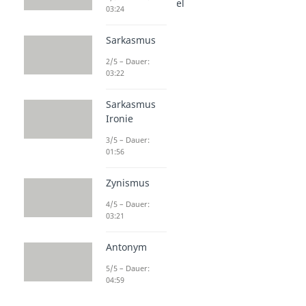
Strukturelle Stilmittel
03:24
Asyndeton
Dauer: 03:37
Sarkasmus
Parallelismus
Dauer: 03:08
2/5 – Dauer:
Enjambement
03:22
Dauer: 03:41
Sarkasmus
Ironie
3/5 – Dauer:
01:56
Zynismus
4/5 – Dauer:
03:21
Antonym
5/5 – Dauer:
04:59