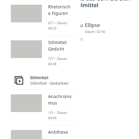
Stilmittel
Rhetorisch
e Figuren
6/7 – Dauer:
Enjambe
Chiasmu
Ellipse
04:25
ment
s
Dauer: 02:56
Dauer: 03:41
Dauer: 02:02
Stilmittel
Gedicht
7/7 – Dauer:
04:38
Stilmittel
Stilmittel - Gedanken
Anachronis
mus
1/5 – Dauer:
04:09
Antithese