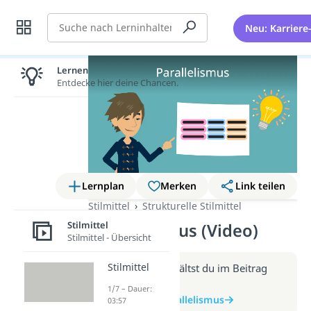
Suche
Neu: Karriere
Lernen lohnt sich!
Entdecke hier deine Chancen.
Lernplan
Merken
Link teilen
Stilmittel
Strukturelle Stilmittel
Stilmittel
Parallelismus (Video)
Stilmittel - Übersicht
Stilmittel
Weitere Infos erhältst du im Beitrag
zum Video
1/7 – Dauer:
zum Beitrag: Parallelismus
03:57