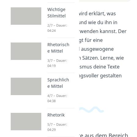
Wichtige
In diesem Video wird erklärt, was
Stilmittel
Parallelismus ist und wie du ihn in
2/7 – Dauer:
deinen Texten verwenden kannst. Der
04:24
Parallelismus sorgt für eine
Rhetorisch
harmonische und ausgewogene
e Mittel
Struktur in deinen Sätzen. Lerne, wie
3/7 – Dauer:
du durch Parallelismus deine Texte
04:19
klarer und wirkungsvoller gestalten
Sprachlich
kannst.
e Mittel
4/7 – Dauer:
04:38
Rhetorik
5/7 – Dauer:
04:29
Beliebte Inhalte aus dem Bereich