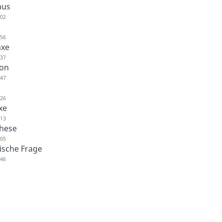
mus
:02
:56
axe
:37
ion
:47
:26
xe
:13
hese
:05
ische Frage
:46