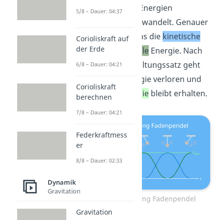
werden laufend Energien
5/8 – Dauer: 04:37
ineinander umgewandelt. Genauer
gesagt betrifft das die
kinetische
Corioliskraft auf
der Erde
und die
potenzielle
Energie. Nach
dem Energieerhaltungssatz geht
6/8 – Dauer: 04:21
dabei keine Energie verloren und
Corioliskraft
die
Gesamtenergie
bleibt erhalten.
berechnen
7/8 – Dauer: 04:21
Federkraftmess
er
8/8 – Dauer: 02:33
Dynamik
Gravitation
Energieerhaltung Fadenpendel
Gravitation