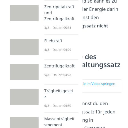
berücksichtigt und so kann es zu
Zentripetalkraft
einer Änderung der Energie darin
und
kommen. Du kannst den
Zentrifugalkraft
Energieerhaltungssatz nicht
3/8 – Dauer: 05:31
anwenden
.
Fliehkraft
4/8 – Dauer: 04:29
Spezialfälle des
Energieerhaltungssatz
Zentrifugalkraft
es
5/8 – Dauer: 04:28
zur Stelle im Video springen
(01:23)
Trägheitsgeset
z
Grundsätzlich kannst du den
6/8 – Dauer: 04:50
Energieerhaltungssatz für jeden
Massenträgheit
beliebigen Vorgang in
smoment