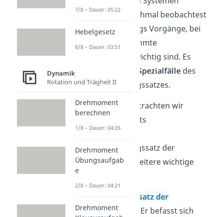
abgeschlossenen Systemen
7/8 – Dauer: 05:22
anwenden. Manchmal beobachtest
du dabei allerdings Vorgänge, bei
Hebelgesetz
denen nur bestimmte
8/8 – Dauer: 03:51
Energieformen wichtig sind. Es
handelt sich um
Spezialfälle
des
Dynamik
Rotation und Trägheit II
Energieerhaltungssatzes.
Drehmoment
Im Folgenden betrachten wir
berechnen
neben dem bereits
1/8 – Dauer: 04:26
angesprochenen
Energieerhaltungssatz der
Drehmoment
Übungsaufgab
Mechanik zwei weitere wichtige
e
Spezialfälle:
2/8 – Dauer: 04:21
Erster Hauptsatz der
Drehmoment
Wärmelehre:
Er befasst sich