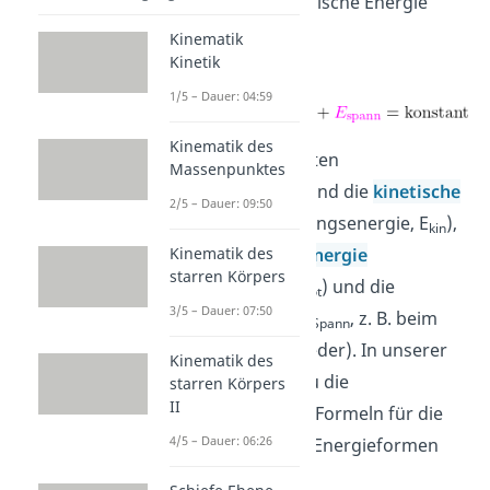
gesamte mechanische Energie
erhalten:
Kinematik
Kinetik
1/5 – Dauer: 04:59
Kinematik des
Die drei wichtigsten
Massenpunktes
Energieformen sind die
kinetische
2/5 – Dauer: 09:50
Energie
(Bewegungsenergie, E
),
kin
Kinematik des
die
potenzielle Energie
starren Körpers
(Lageenergie, E
) und die
pot
3/5 – Dauer: 07:50
Spannenergie
(E
, z. B. beim
Spann
Spannen einer Feder). In unserer
Kinematik des
Tabelle kannst du die
starren Körpers
II
entsprechenden Formeln für die
4/5 – Dauer: 06:26
Berechnung der Energieformen
sehen.