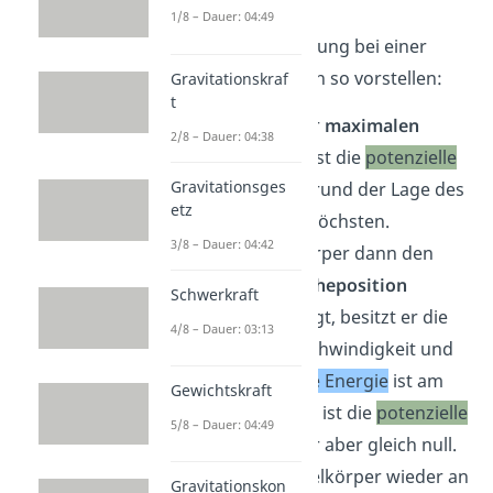
Du kannst dir die
1/8 – Dauer: 04:49
Energieumwandlung bei einer
Schwingung dann so vorstellen:
Gravitationskraf
t
Am Punkt der
maximalen
2/8 – Dauer: 04:38
Auslenkung
ist die
potenzielle
Gravitationsges
Energie
aufgrund der Lage des
etz
Pendels am höchsten.
3/8 – Dauer: 04:42
Wenn der Körper dann den
Punkt der
Ruheposition
Schwerkraft
durchschwingt, besitzt er die
4/8 – Dauer: 03:13
höchste Geschwindigkeit und
die
kinetische Energie
ist am
Gewichtskraft
größten. Hier ist die
potenzielle
5/8 – Dauer: 04:49
Energie
dafür aber gleich null.
Bis der Pendelkörper wieder an
Gravitationskon