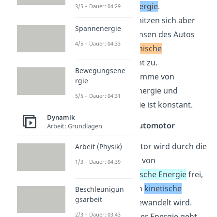
kinetische Energie
.
3/5 – Dauer: 04:29
Zusätzlich erhitzen sich aber
Spannenergie
auch die Bremsen des Autos
4/5 – Dauer: 04:33
und die
thermische
Energie
nimmt zu.
Bewegungsene
Es gilt: Die Summe von
rgie
kinetischer Energie und
5/5 – Dauer: 04:31
Wärmeenergie ist konstant.
Dynamik
Beispiel 3: Der Automotor
Arbeit: Grundlagen
Bei einem Motor wird durch die
Arbeit (Physik)
Verbrennung von
1/3 – Dauer: 04:39
Benzin
chemische Energie
frei,
die zum Teil in
kinetische
Beschleunigun
gsarbeit
Energie
umgewandelt wird.
2/3 – Dauer: 03:43
Ein Großteil der Energie geht