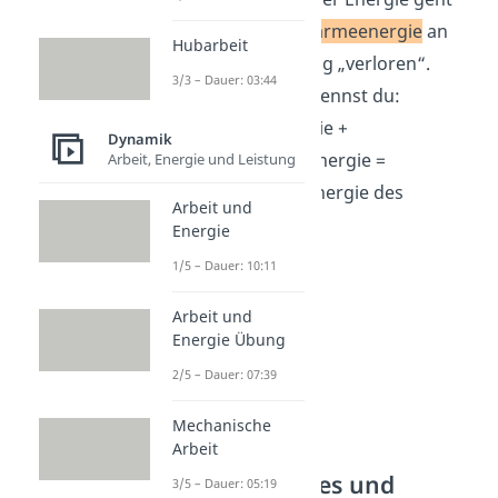
jedoch als
Wärmeenergie
an
Hubarbeit
die Umgebung „verloren“.
3/3 – Dauer: 03:44
Auch hier erkennst du:
Wärmeenergie +
Dynamik
Bewegungsenergie =
Arbeit, Energie und Leistung
Chemische Energie des
Arbeit und
Benzins.
Energie
1/5 – Dauer: 10:11
Arbeit und
Energie Übung
2/5 – Dauer: 07:39
Mechanische
Arbeit
Geschlossenes und
3/5 – Dauer: 05:19