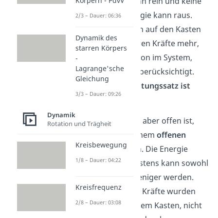
neue Energie kann rein und keine
Körpern - PdvV
bestehende Energie kann raus.
2/3 – Dauer: 06:36
Außerdem wirken auf den Kasten
Dynamik des
auch keine äußeren Kräfte mehr,
starren Körpers
denn sie sind schon im System,
-
Lagrange'sche
dem Kasten, mit berücksichtigt.
Gleichung
Der
Energieerhaltungssatz ist
3/3 – Dauer: 09:26
gültig
.
Dynamik
Wenn der Kasten aber offen ist,
Rotation und Trägheit
kannst du von einem
offenen
Kreisbewegung
System
sprechen. Die Energie
1/8 – Dauer: 04:22
innerhalb des Kastens kann sowohl
mehr als auch weniger werden.
Kreisfrequenz
Manche äußeren Kräfte wurden
2/8 – Dauer: 03:08
hier im System, dem Kasten, nicht