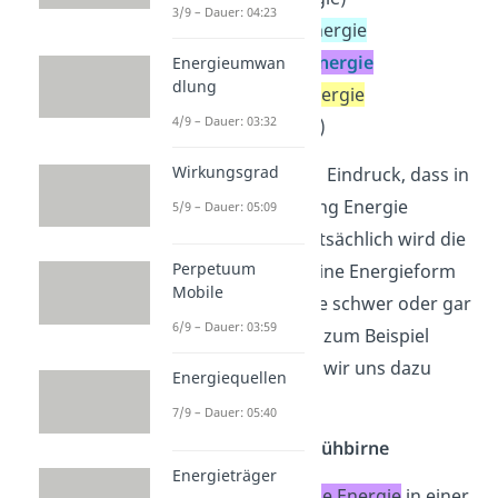
3/9 – Dauer: 04:23
chemische Energie
elektrische Energie
Energieumwan
dlung
Strahlungsenergie
4/9 – Dauer: 03:32
(Lichtenergie)
Wirkungsgrad
Oft macht es den Eindruck, dass in
einer Umwandlung Energie
5/9 – Dauer: 05:09
verloren geht. Tatsächlich wird die
Perpetuum
Energie aber in eine Energieform
Mobile
umgewandelt, die schwer oder gar
6/9 – Dauer: 03:59
nicht nutzbar ist, zum Beispiel
Wärme. Schauen wir uns dazu
Energiequellen
Beispiele an:
7/9 – Dauer: 05:40
Beispiel 1: Die Glühbirne
Energieträger
Die
elektrische Energie
in einer