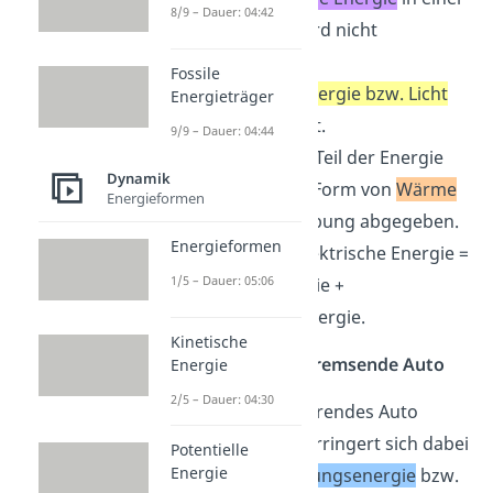
8/9 – Dauer: 04:42
Glühbirne wird nicht
vollständig in
Fossile
Strahlungsenergie bzw. Licht
Energieträger
umgewandelt.
9/9 – Dauer: 04:44
Ein gewisser Teil der Energie
Dynamik
wird auch in Form von
Wärme
Energieformen
an die Umgebung abgegeben.
Energieformen
Dabei gilt: elektrische Energie =
1/5 – Dauer: 05:06
Wärmeenergie +
Strahlungsenergie.
Kinetische
Beispiel 2: Das bremsende Auto
Energie
2/5 – Dauer: 04:30
Wenn ein fahrendes Auto
abbremst, verringert sich dabei
Potentielle
Energie
seine
Bewegungsenergie
bzw.