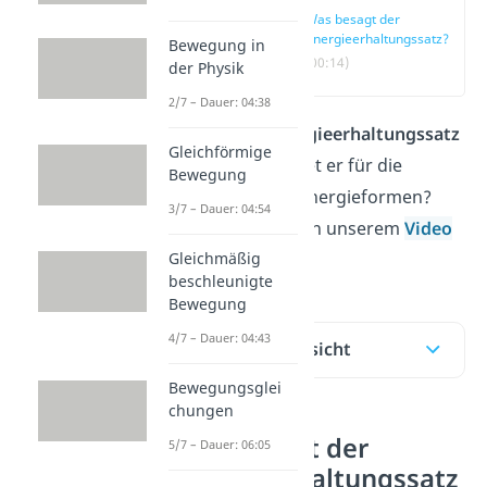
Was besagt der
Energieerhaltungssatz?
Bewegung in
(00:14)
der Physik
2/7 – Dauer: 04:38
Was ist der
Energieerhaltungssatz
Gleichförmige
und was bedeutet er für die
Bewegung
verschiedenen Energieformen?
3/7 – Dauer: 04:54
Das erfährst du in unserem
Video
Gleichmäßig
und im Beitrag.
beschleunigte
Bewegung
4/7 – Dauer: 04:43
Inhaltsübersicht
Bewegungsglei
chungen
Was besagt der
5/7 – Dauer: 06:05
Energieerhaltungssatz