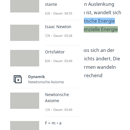
der maximalen Auslenkung
stante
angekommen ist, wandelt sich
6/8 – Dauer: 04:35
die hohe
kinetische Energie
Isaac Newton
wieder in
potenzielle Energie
7/8 – Dauer: 03:28
um.
Du siehst also, dass sich an der
Ortsfaktor
Gesamtenergie
nichts ändert. Die
8/8 – Dauer: 03:49
beiden Energieformen wandeln
sich immer entsprechend
Dynamik
Newtonsche Axiome
gegenteilig um.
Newtonsche
Axiome
1/6 – Dauer: 03:40
F = m • a