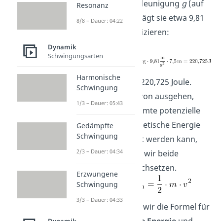
der Fallbeschleunigung
g
(auf
Resonanz
der Erde beträgt sie etwa 9,81
8/8 – Dauer: 04:22
2
m/s
) multiplizieren:
Dynamik
Schwingungsarten
Harmonische
Wir erhalten 220,725 Joule.
Schwingung
Wenn wir davon ausgehen,
1/3 – Dauer: 05:43
dass die gesamte potenzielle
Energie in kinetische Energie
Gedämpfte
Schwingung
umgewandelt werden kann,
2/3 – Dauer: 04:34
dann können wir beide
Energien gleichsetzen.
Erzwungene
Schwingung
3/3 – Dauer: 04:33
Nun nehmen wir die Formel für