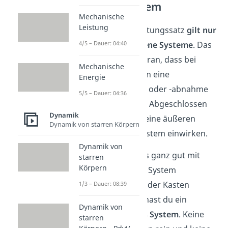
offenes System
Mechanische
Leistung
Der Energieerhaltungssatz
gilt nur
für abgeschlossene Systeme
. Das
4/5 – Dauer: 04:40
liegt vor allem daran, dass bei
Mechanische
offenen Systemen eine
Energie
Energiezunahme oder -abnahme
5/5 – Dauer: 04:36
stattfinden kann. Abgeschlossen
Dynamik
bedeutet, dass keine äußeren
Dynamik von starren Körpern
Kräfte auf das System einwirken.
Dynamik von
Du kannst dir das ganz gut mit
starren
Körpern
einem Kasten als System
vorstellen. Wenn der Kasten
1/3 – Dauer: 08:39
geschlossen ist, hast du ein
Dynamik von
abgeschlossenes System
. Keine
starren