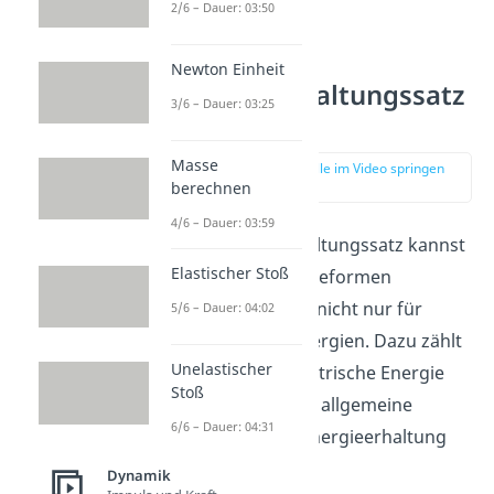
2/6 – Dauer: 03:50
Newton Einheit
Energieerhaltungssatz
3/6 – Dauer: 03:25
Formel
Masse
zur Stelle im Video springen
(00:30)
berechnen
4/6 – Dauer: 03:59
Den Energieerhaltungssatz kannst
Elastischer Stoß
du für alle Energieformen
ausdrücken und nicht nur für
5/6 – Dauer: 04:02
mechanische Energien. Dazu zählt
Unelastischer
zum Beispiel elektrische Energie
Stoß
oder Wärme. Die allgemeine
6/6 – Dauer: 04:31
Formel
für die Energieerhaltung
lautet dann:
Dynamik