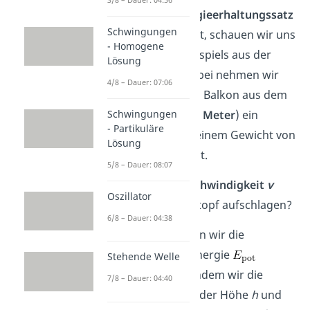
Wie du den
Energieerhaltungssatz
Schwingungen
anwenden
kannst, schauen wir uns
- Homogene
anhand eines Beispiels aus der
Lösung
Mechanik an. Dabei nehmen wir
4/8 – Dauer: 07:06
an, dass uns vom Balkon aus dem
Schwingungen
dritten Stock (
7,5 Meter
) ein
- Partikuläre
Blumentopf mit einem Gewicht von
Lösung
3 kg
herunter fällt.
5/8 – Dauer: 08:07
Mit welcher
Geschwindigkeit
v
Oszillator
wird der Blumentopf aufschlagen?
6/8 – Dauer: 04:38
Zuerst können wir die
potenzielle Energie
Stehende Welle
berechnen, indem wir die
7/8 – Dauer: 04:40
Masse
m
mit der Höhe
h
und