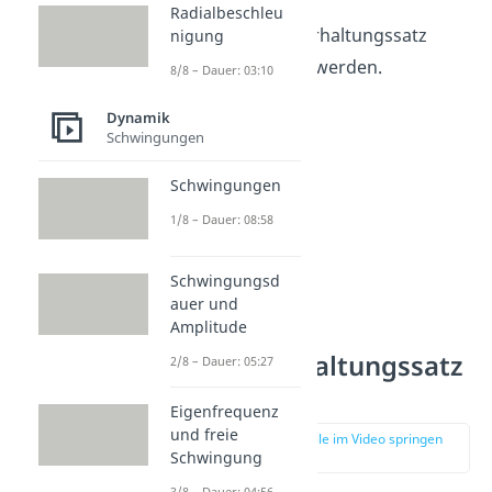
ebenfalls
Radialbeschleu
der Energieerhaltungssatz
nigung
angewendet werden.
8/8 – Dauer: 03:10
Dynamik
Schwingungen
Schwingungen
1/8 – Dauer: 08:58
Schwingungsd
auer und
Amplitude
Übung:
Energieerhaltungssatz
2/8 – Dauer: 05:27
anwenden
Eigenfrequenz
und freie
zur Stelle im Video springen
Schwingung
(02:22)
3/8 – Dauer: 04:56