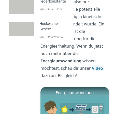
Federkonstante
Geschwindigkeit also nur
berechnen, weil die potenzielle
5/6 – Dauer: 03:55
Energie vollständig in kinetische
Hookesches
Energie umgewandelt wurde. Ein
Gesetz
solcher Vorgang ist die
6/6 – Dauer: 04:57
Grundvoraussetzung für die
Energieerhaltung. Wenn du jetzt
noch mehr über die
Energieumwandlung
wissen
möchtest, schau dir unser
Video
dazu an. Bis gleich!