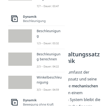
7/7 – Dauer: 03:47
Dynamik
Beschleunigung
Beschleunigun
g
1/3 – Dauer: 03:32
Energieerhaltungssatz
Beschleunigun
g berechnen
der Mechanik
2/3 – Dauer: 04:22
In der Mechanik umfasst der
Winkelbeschleu
Energieerhaltungssatz und seine
nigung
Formel speziell die
mechanischen
3/3 – Dauer: 04:59
Energieformen
. In einem
abgeschlossenen System bleibt die
Dynamik
Bewegung ohne Kraft