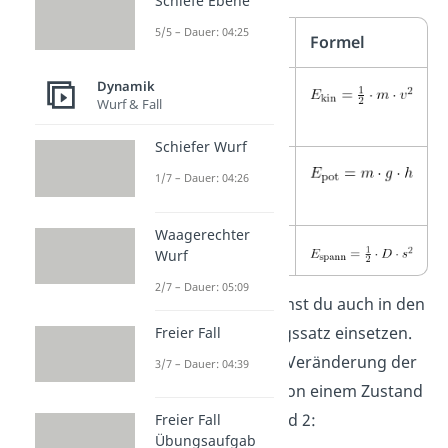
Schiefe Ebene
5/5 – Dauer: 04:25
Energieform
Formel
Dynamik
kinetische
Wurf & Fall
Energie
Schiefer Wurf
potenzielle
1/7 – Dauer: 04:26
Energie
Waagerechter
Spannenergie
Wurf
2/7 – Dauer: 05:09
Die
Formeln
kannst du auch in den
Energieerhaltungssatz einsetzen.
Freier Fall
Dann gilt für die Veränderung der
3/7 – Dauer: 04:39
Energieformen von einem Zustand
1 in einen Zustand 2:
Freier Fall
Übungsaufgab