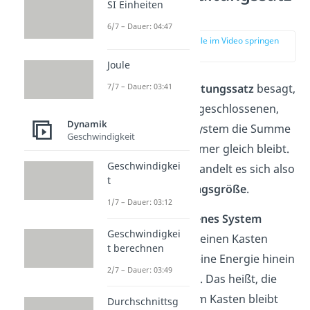
SI Einheiten
?
6/7 – Dauer: 04:47
zur Stelle im Video springen
(00:14)
Joule
Der
Energieerhaltungssatz
besagt,
7/7 – Dauer: 03:41
dass in einem abgeschlossenen,
Dynamik
reibungsfreien System die Summe
Geschwindigkeit
aller Energien immer gleich bleibt.
Geschwindigkei
Bei der Energie handelt es sich also
t
um eine
Erhaltungsgröße
.
1/7 – Dauer: 03:12
Ein
abgeschlossenes System
Geschwindigkei
kannst du dir als einen Kasten
t berechnen
vorstellen, der keine Energie hinein
2/7 – Dauer: 03:49
oder hinaus lässt. Das heißt, die
Gesamtenergie im Kasten bleibt
Durchschnittsg