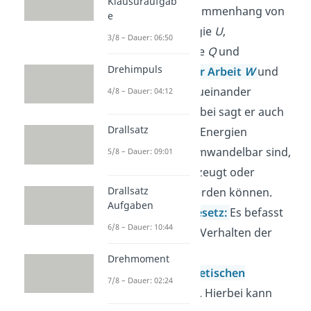
Klausuraufgab
mit dem Zusammenhang von
e
innerer Energie
U
,
3/8 – Dauer: 06:50
Wärmemenge
Q
und
Drehimpuls
mechanischer Arbeit
W
und
wie sie sich zueinander
4/8 – Dauer: 04:12
verhalten. Dabei sagt er auch
Drallsatz
aus, dass die Energien
ineinander umwandelbar sind,
5/8 – Dauer: 09:01
aber nicht erzeugt oder
Drallsatz
vernichtet werden können.
Aufgaben
Lenzsches Gesetz:
Es befasst
6/8 – Dauer: 10:44
sich mit dem Verhalten der
Energie bei
Drehmoment
elektromagnetischen
7/8 – Dauer: 02:24
Induktionen
. Hierbei kann