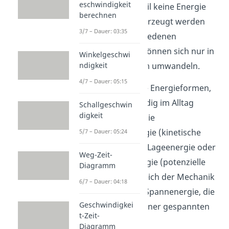
eschwindigkeit
immer gleich, weil keine Energie
berechnen
vernichtet oder erzeugt werden
3/7 – Dauer: 03:35
kann. Die verschiedenen
Energieformen können sich nur in
Winkelgeschwi
eine andere Form umwandeln.
ndigkeit
4/7 – Dauer: 05:15
Zwei bedeutende Energieformen,
die dir auch ständig im Alltag
Schallgeschwin
digkeit
begegnen, sind die
Bewegungsenergie (kinetische
5/7 – Dauer: 05:24
Energie) und die Lageenergie oder
Weg-Zeit-
auch Höhenenergie (potenzielle
Diagramm
Energie). Im Bereich der Mechanik
6/7 – Dauer: 04:18
gibt es noch die Spannenergie, die
Geschwindigkei
zum Beispiel in einer gespannten
t-Zeit-
Feder steckt.
Diagramm