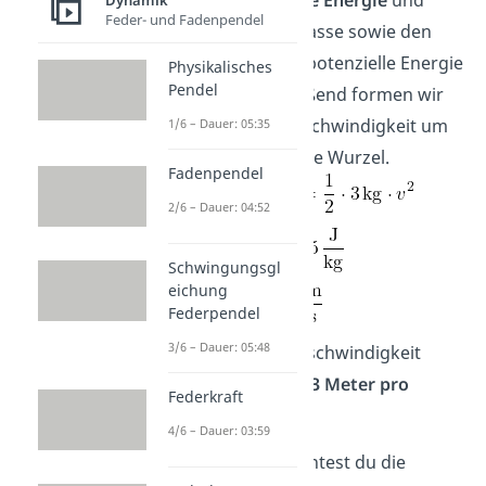
die
kinetische Energie
und
Dynamik
Feder- und Fadenpendel
setzen die Masse sowie den
Wert für die potenzielle Energie
Physikalisches
Pendel
ein. Anschließend formen wir
nach der Geschwindigkeit um
1/6 – Dauer: 05:35
und ziehen die Wurzel.
Fadenpendel
2/6 – Dauer: 04:52
Schwingungsgl
eichung
Federpendel
3/6 – Dauer: 05:48
Die gesuchte Geschwindigkeit
beträgt also
12,13 Meter pro
Federkraft
Sekunde
.
4/6 – Dauer: 03:59
Letztendlich konntest du die