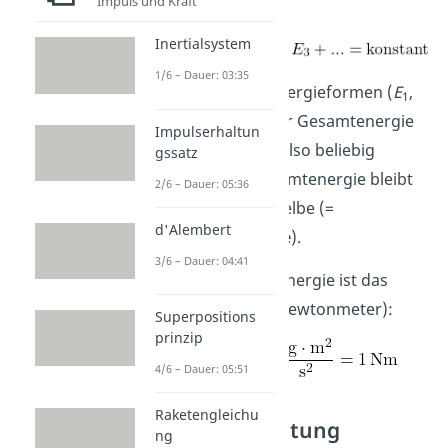
Impuls und Kraft
Inertialsystem
1/6 – Dauer: 03:35
Der Anteil der Energieformen (
E
,
1
E
,
E
, etc.) an der Gesamtenergie
2
3
Impulserhaltun
(
E
) kann sich also beliebig
gssatz
ges
ändern, die Gesamtenergie bleibt
2/6 – Dauer: 05:36
aber immer dieselbe (=
d'Alembert
Erhaltungsgröße
).
3/6 – Dauer: 04:41
Die
Einheit
der Energie ist das
Joule (bzw. das Newtonmeter):
Superpositions
prinzip
4/6 – Dauer: 05:51
Raketengleichu
Energieerhaltung
ng