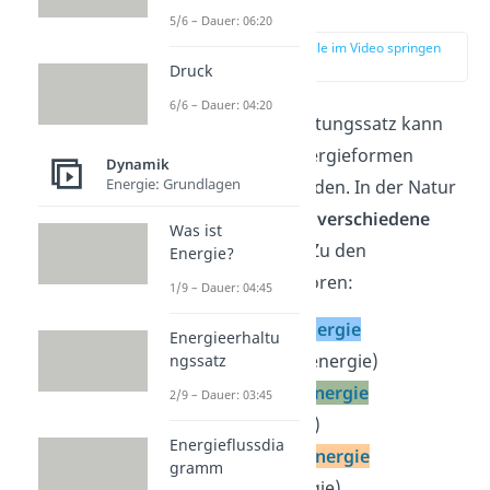
Beispiele
5/6 – Dauer: 06:20
zur Stelle im Video springen
(00:54)
Druck
6/6 – Dauer: 04:20
Der Energieerhaltungssatz kann
für sämtliche Energieformen
Dynamik
Energie: Grundlagen
angewendet werden. In der Natur
gibt es sehr viele
verschiedene
Was ist
Energieformen
. Zu den
Energie?
Wichtigsten gehören:
1/9 – Dauer: 04:45
kinetische Energie
Energieerhaltu
(Bewegungsenergie)
ngssatz
potenzielle Energie
2/9 – Dauer: 03:45
(Lageenergie)
Energieflussdia
thermische Energie
gramm
(Wärmeenergie)