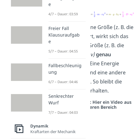
e
4/7 – Dauer: 03:59
Wenn sich also eine Größe (z. B. die
Freier Fall
Klausuraufgab
Höhe
h)
verändert, wirkt sich das
e
auf eine andere Größe (z. B. die
5/7 – Dauer: 04:55
Geschwindigkeit
v)
genau
gegenteilig
aus. Eine Energie
Fallbeschleunig
ung
nimmt ab, während eine andere
Energie zunimmt. So bleibt die
6/7 – Dauer: 04:46
Gesamtenergie erhalten.
Senkrechter
Studyflix vernetzt: Hier ein Video aus
Wurf
einem anderen Bereich
7/7 – Dauer: 04:03
Dynamik
Kraftarten der Mechanik