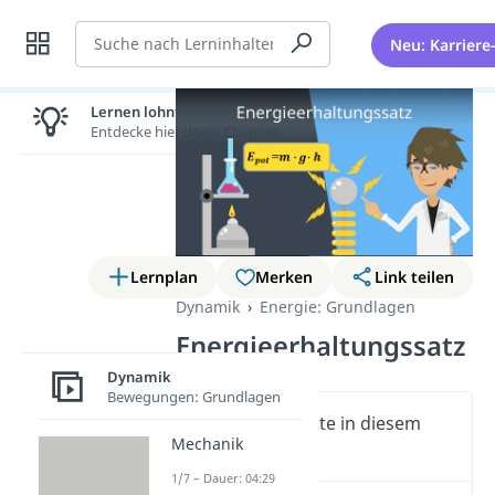
Suche
Neu: Karriere
Lernen lohnt sich!
Entdecke hier deine Chancen.
Lernplan
Merken
Link teilen
Dynamik
Energie: Grundlagen
Energieerhaltungssatz
Dynamik
Bewegungen: Grundlagen
Wichtige Inhalte in diesem
Mechanik
Video
1/7 – Dauer: 04:29