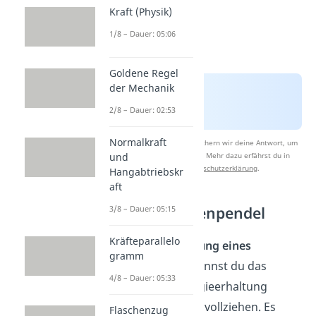
Kraft (Physik)
1/8 – Dauer: 05:06
Goldene Regel
der Mechanik
2/8 – Dauer: 02:53
Normalkraft
Nach Beantwortung speichern wir deine Antwort, um
Studyflix zu verbessern. Mehr dazu erfährst du in
und
unserer
Datenschutzerklärung
.
Hangabtriebskr
aft
Beispiel Fadenpendel
3/8 – Dauer: 05:15
Kräfteparallelo
Bei der
Schwingung eines
gramm
Fadenpendels
kannst du das
4/8 – Dauer: 05:33
Prinzip der Energieerhaltung
anschaulich nachvollziehen. Es
Flaschenzug