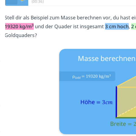
(00:36)
Stell dir als Beispiel zum Masse berechnen vor, du hast e
3
19320 kg/m
und der Quader ist insgesamt
3 cm hoch
,
2 
Goldquaders?