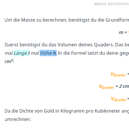
Masse berechnen:
Um die Masse zu berechnen, benötigst du die Grundform
m =
Zuerst benötigst du das Volumen deines Quaders. Das b
mal
Länge
l
mal
Höhe
h
.
In die Formel setzt du deine g
3
cm
:
V
Quader
V
= 2
c
Quader
V
Quader
Da die Dichte von Gold in Kilogramm pro Kubikmeter an
umrechnen: