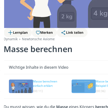
Lernplan
Merken
Link teilen
Dynamik
Newtonsche Axiome
Masse berechnen
Wichtige Inhalte in diesem Video
Masse berechnen
Masse b
einfach erklärt
Beispiel
(00:11)
(00:36)
Du musst wissen, wie du die
Masse
eines Körpers
berech