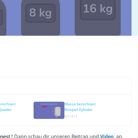
erechnen:
Masse berechnen:
 Quader
Beispiel Zylinder
(01:47)
nest
? Dann schau dir unseren Beitrag und
Video
an.