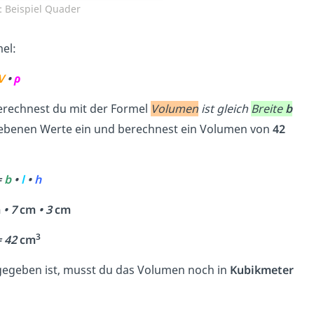
 Beispiel Quader
el:
V
•
ρ
erechnest du mit der Formel
Volumen
ist gleich
Breite
b
egebenen Werte ein und berechnest ein Volumen von
42
=
b
•
l
•
h
m
• 7
cm
• 3
cm
3
= 42
cm
gegeben ist, musst du das Volumen noch in
Kubikmeter