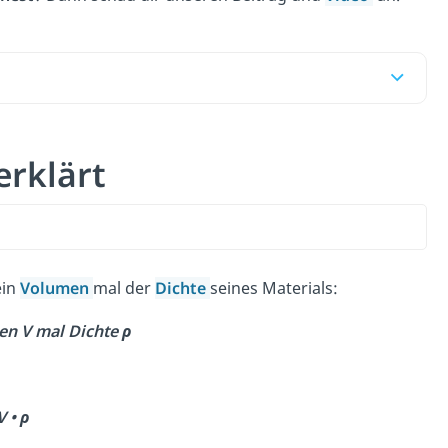
erklärt
ein
Volumen
mal der
Dichte
seines Materials:
n V mal Dichte ρ
V • ρ