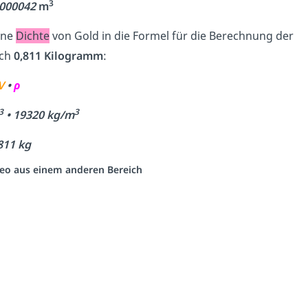
3
,000042
m
ene
Dichte
von Gold in die Formel für die Berechnung der
ich
0,811 Kilogramm
:
V
•
ρ
3
3
• 19320 kg/m
811 kg
ideo aus einem anderen Bereich