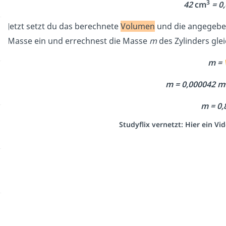
3
42
cm
= 0
Jetzt setzt du das berechnete
Volumen
und die angegeb
Masse ein und errechnest die Masse
m
des Zylinders gle
m =
m = 0,000042 m
m = 0,
Studyflix vernetzt: Hier ein V