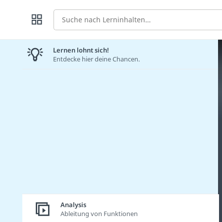
Suche
Lernen lohnt sich!
Entdecke hier deine Chancen.
Analysis
Ableitung von Funktionen