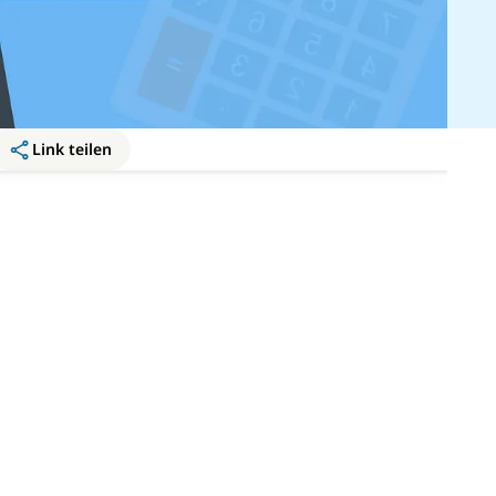
Link teilen