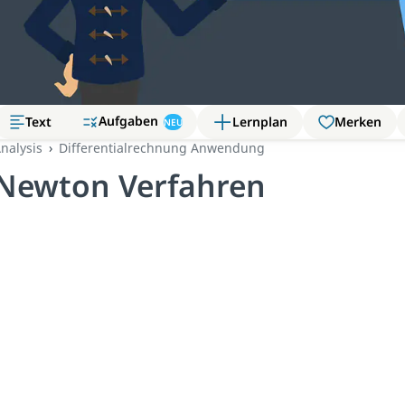
Aufgaben
Text
Lernplan
Merken
NEU
nalysis
Differentialrechnung Anwendung
Newton Verfahren