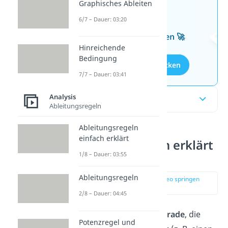
Graphisches Ableiten
Jetzt neu: Teste dein
6/7 – Dauer: 03:20
Wissen mit unseren
kostenlosen Aufgaben 🚀
Hinreichende
Bedingung
Aufgaben entdecken
7/7 – Dauer: 03:41
Analysis
Inhaltsübersicht
Ableitungsregeln
Ableitungsregeln
einfach erklärt
Sekante einfach erklärt
1/8 – Dauer: 03:55
Ableitungsregeln
zur Stelle im Video springen
(00:12)
2/8 – Dauer: 04:45
Eine Sekante ist eine
Gerade
, die
Potenzregel und