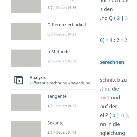
Hier musst du jetzt nur noch die
5/7 – Dauer: 03:36
konkreten Werte aus den
Punkten
P
(
0
|
-1
) und
Q
(
2
|
3
Differenzierbarkeit
)
einsetzen
:
6/7 – Dauer: 04:27
m
= (
3
–
(-1)
) : (
2
–
0
) = 4 : 2 =
2
h Methode
7/7 – Dauer: 03:39
y-Achsenabschnitt berechnen
Analysis
Um den
y-Achsenabschnitt b
zu
Differentialrechnung Anwendung
bestimmen, brauchst du die
Tangente
Sekantensteigung
m = 2
und
einen Punkt (
x
|
y
) auf der
1/5 – Dauer: 04:23
Sekante, zum Beispiel
P
(
0
|
-1
).
Sekante
m
und P setzt du dann in die
allgemeine Sekantengleichung
2/5 – Dauer: 04:48