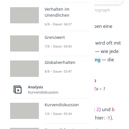
Verhalten im
Sekante am Funktionsgraph
Unendlichen
6/8 – Dauer: 04:27
Mathematiker beschreiben eine
Sekante
durch eine
Grenzwert
Sekantengleichung
. Sie wird oft mit
7/8 – Dauer: 04:43
s(x)
bezeichnet und hat — wie jede
andere
Geradengleichung
— die
Globalverhalten
Form:
8/8 – Dauer: 03:47
s(x) =
m
x +
b
Analysis
Beispiel: s(x) =
2
x –
1
Kurvendiskussion
Dabei bezeichnet
m
die
Kurvendiskussion
Sekantensteigung
(hier:
2
) und
b
1/6 – Dauer: 05:34
den
y-Achsenabschnitt
(hier:
-1
).