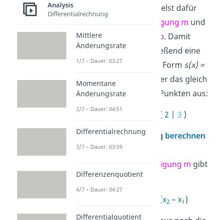
Analysis
Q
berechnen.
Du ermittelst dafür
Differentialrechnung
zuerst die
Sekantensteigung
m
und
Mittlere
den
y-Achsenabschnitt b
. Damit
Änderungsrate
kannst du dann anschließend eine
1/7 – Dauer: 03:27
Sekantengleichung
der Form
s(x) =
m
x +
b
aufstellen. Probier das gleich
Momentane
mal mit den folgenden Punkten aus:
Änderungsrate
2/7 – Dauer: 04:51
P
(
0
|
-1
) und
Q
(
2
|
3
)
Differentialrechnung
Sekante —
Steigung
berechnen
3/7 – Dauer: 03:59
Für die
Sekantensteigung m
gibt
Differenzenquotient
es die Formel
4/7 – Dauer: 04:27
m
= (
y
–
y
) : (
x
–
x
)
2
1
2
1
Differentialquotient