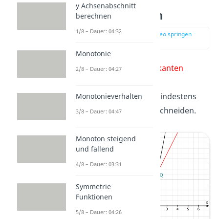
Sekante —
y Achsenabschnitt
Funktionsgraph
berechnen
1/8 – Dauer: 04:32
zur Stelle im Video springen
(01:07)
Monotonie
Bei
Funktionen
sind
Sekanten
2/8 – Dauer: 04:27
Geraden, die einen
Funktionsgraphen
in mindestens
Monotonieverhalten
zwei Punkten
P
und
Q
schneiden.
3/8 – Dauer: 04:47
Monoton steigend
und fallend
4/8 – Dauer: 03:31
Symmetrie
Funktionen
5/8 – Dauer: 04:26