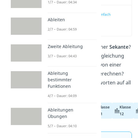
1/7 – Dauer: 04:34
Sekante einfach
Ableiten
erklärt
(00:12)
2/7 – Dauer: 04:59
Zweite Ableitung
Was ist die Definition einer
Sekante
?
Wie sieht eine Sekantengleichung
3/7 – Dauer: 04:43
aus und wie kannst du von einer
Ableitung
Sekante die Steigung berechnen?
bestimmter
Hier bekommst du Antworten auf all
Funktionen
diese Fragen!
4/7 – Dauer: 04:09
Klasse
Klasse
Ableitungen
Abiturvorbereitung
11
12
Übungen
5/7 – Dauer: 04:10