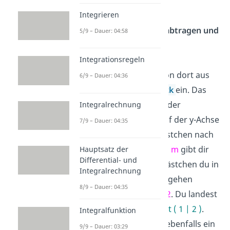
kleines
Kreuz
.
Integrieren
Sekantensteigung abtragen und
5/9 – Dauer: 04:58
Punkt markieren
Integrationsregeln
Nun zeichnest du von dort aus
6/9 – Dauer: 04:36
ein
Steigungsdreieck
ein. Das
heißt, du gehst von der
Integralrechnung
markierten Stelle
auf der y-Achse
7/9 – Dauer: 04:35
immer erstmal 1 Kästchen nach
rechts. Die
Steigung m
gibt dir
Hauptsatz der
Differential- und
dann an, wie viele Kästchen du in
Integralrechnung
dem Fall nach oben gehen
8/9 – Dauer: 04:35
musst. Hier sind es
2
. Du landest
damit bei dem
Punkt ( 1 | 2 )
.
Integralfunktion
Dort setzt du dann ebenfalls ein
9/9 – Dauer: 03:29