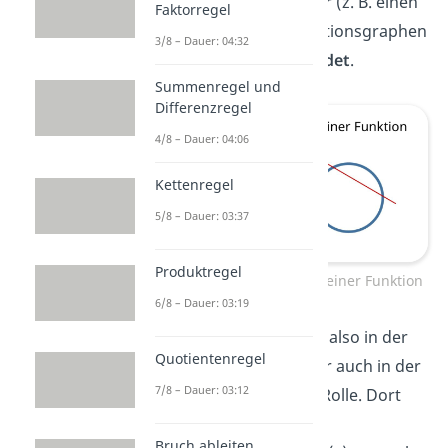
eine geometrische Figur (z. B. einen
Faktorregel
Kreis
) oder einen Funktionsgraphen
3/8 – Dauer: 04:32
in
zwei Punkten schneidet
.
Summenregel und
Differenzregel
4/8 – Dauer: 04:06
Kettenregel
5/8 – Dauer: 03:37
Produktregel
Sekante am Kreis und an einer Funktion
6/8 – Dauer: 03:19
Sekanten begegnen dir also in der
Quotientenregel
Geometrie
, spielen aber auch in der
7/8 – Dauer: 03:12
Analysis
eine wichtige Rolle. Dort
werden sie oft durch
Bruch ableiten