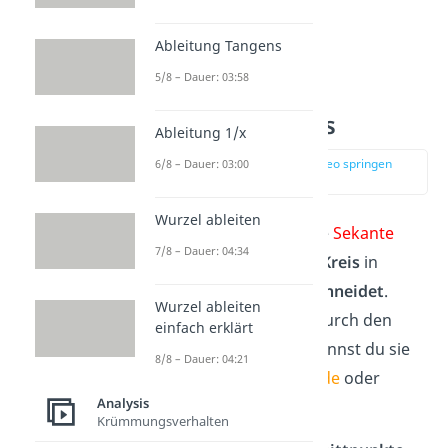
Ableitung Tangens
5/8 – Dauer: 03:58
Sekante — Kreis
Ableitung 1/x
zur Stelle im Video springen
6/8 – Dauer: 03:00
(00:37)
Wurzel ableiten
In der
Geometrie
ist die
Sekante
7/8 – Dauer: 04:34
eine Gerade, die einen
Kreis
in
genau
zwei Punkten schneidet
.
Wurzel ableiten
Verläuft eine Sekante durch den
einfach erklärt
Kreismittelpunkt M
, nennst du sie
8/8 – Dauer: 04:21
auch
Mittelpunktsgerade
oder
Analysis
Zentrale
.
Krümmungsverhalten