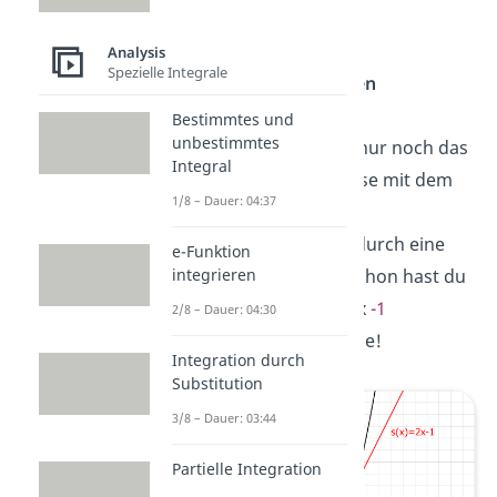
Kreuz
.
Analysis
Spezielle Integrale
Sekante einzeichnen
Bestimmtes und
unbestimmtes
Jetzt verbindest du nur noch das
Integral
Kreuz
auf der y-Achse mit dem
1/8 – Dauer: 04:37
Kreuz
am Ende des
Steigungsdreiecks durch eine
e-Funktion
gerade Linie. Und schon hast du
integrieren
die
Sekante
s(x) =
2
x
-1
2/8 – Dauer: 04:30
eingezeichnet. Klasse!
Integration durch
Substitution
3/8 – Dauer: 03:44
Partielle Integration