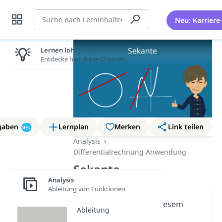
Suche
Neu: Karriere
Lernen lohnt sich!
Entdecke hier deine Chancen.
gaben
Lernplan
Merken
Link teilen
NEU
Analysis
Differentialrechnung Anwendung
Sekante
Analysis
Ableitung von Funktionen
Wichtige Inhalte in diesem
Ableitung
Video