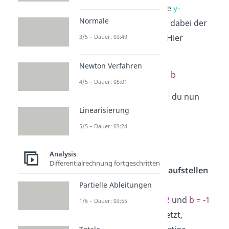
s(x)
=
m
x
+
b
ein. Die
y-
Normale
Koordinate
von P
ist dabei der
Funktionswert
s(x)
. Hier
3/5 – Dauer: 03:49
bekommst du also:
Newton Verfahren
-1
=
2
·
0
+
b
4/5 – Dauer: 05:01
Diese
Gleichung lös
du nun
Linearisierung
nach b auf:
5/5 – Dauer: 03:24
b
=
-1
Analysis
Differentialrechnung fortgeschritten
Sekantengleichung aufstellen
Partielle Ableitungen
Wenn du dann
m = 2
und
b = -1
1/6 – Dauer: 03:55
in s(x)
=
m
x
+ b
einsetzt,