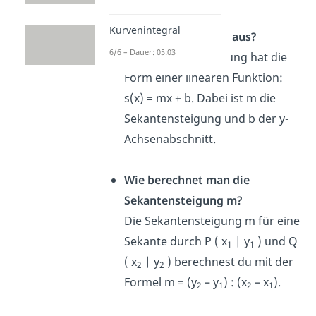
Wie sieht eine
Kurvenintegral
Sekantengleichung aus?
6/6 – Dauer: 05:03
Die Sekantengleichung hat die
Form einer linearen Funktion:
s(x) = mx + b. Dabei ist m die
Sekantensteigung und b der y-
Achsenabschnitt.
Wie berechnet man die
Sekantensteigung m?
Die Sekantensteigung m für eine
Sekante durch P ( x
| y
) und Q
1
1
( x
| y
) berechnest du mit der
2
2
Formel m = (y
– y
) : (x
– x
).
2
1
2
1