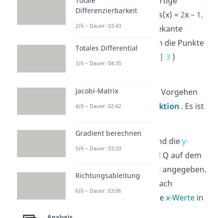
bekommst du die fertige
Totale
Differenzierbarkeit
Sekantengleichung s(x) =
2
x
–
1
.
2/6 – Dauer: 03:43
Damit hast du die Sekante
berechnet, die durch die Punkte
Totales Differential
P (
0
|
-1
) und Q (
2
|
3
)
3/6 – Dauer: 04:35
verläuft.
Super!
Jacobi-Matrix
Vielleicht kennst du das Vorgehen
schon von
linearen Funktion
. Es ist
4/6 – Dauer: 02:42
genau dasselbe Prinzip!
Gradient berechnen
Übrigens:
Manchmal sind die
y-
5/6 – Dauer: 03:20
Werte
der Punkte P und Q auf dem
Funktionsgraphen nicht angegeben.
Richtungsableitung
Du kannst sie dann einfach
6/6 – Dauer: 03:06
berechnen, indem du die
x-Werte
in
die Funktion einsetzt.
Analysis