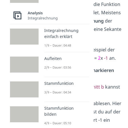
darauf achten, dass sie die Funktion
in zwei Punkten schneidet. Meistens
Analysis
Integralrechnung
hast du aber eine
Gleichung
der
Form s(x) =
m
x +
b
für deine Sekante
Integralrechnung
einfach erklärt
vorgegeben.
1/9 – Dauer: 04:48
Schau dir das mal am Beispiel der
Sekantengleichung s(x) =
2
x
-1
an.
Aufleiten
2/9 – Dauer: 03:56
Punkt auf y-Achse markieren
Stammfunktion
Den
y-Achsenabschnitt b
kannst
3/9 – Dauer: 04:34
du direkt aus der
Sekantengleichung ablesen. Hier
Stammfunktion
ist
b = -1
. Also machst du auf der
bilden
y-Achse bei dem Wert -1 ein
4/9 – Dauer: 05:10