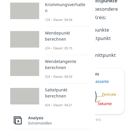
Je nach
Anzahl der Schnittpunkte
Krümmungsverhalte
unterscheidest du drei besondere
n
Arten von Geraden am Kreis:
1/4 – Dauer: 04:34
Sekanten
:
2
Schnittpunkte
Wendepunkt
Tangenten
:
1
Schnittpunkt
berechnen
(
Berührpunkt
)
2/4 – Dauer: 05:15
Passanten
:
kein
Schnittpunkt
Wendetangente
berechnen
3/4 – Dauer: 04:33
Sattelpunkt
berechnen
4/4 – Dauer: 04:21
Analysis
Geraden am Kreis
Extremstellen