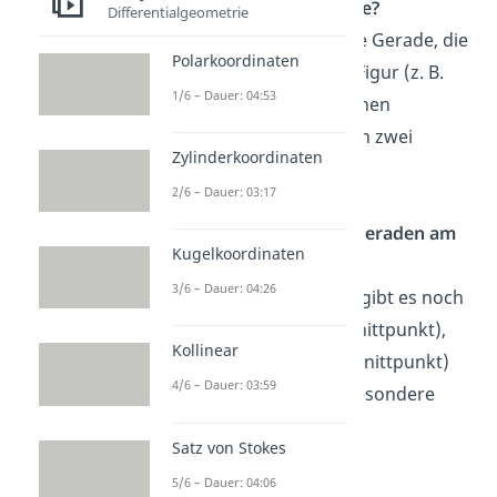
Was ist eine Sekante?
Differentialgeometrie
Eine Sekante ist eine Gerade, die
Polarkoordinaten
eine geometrische Figur (z. B.
1/6 – Dauer: 04:53
einen Kreis) oder einen
Funktionsgraphen in zwei
Zylinderkoordinaten
Punkten schneidet.
2/6 – Dauer: 03:17
Welche wichtigen Geraden am
Kugelkoordinaten
Kreis gibt es?
3/6 – Dauer: 04:26
Neben der Sekante gibt es noch
Tangenten (ein Schnittpunkt),
Kollinear
Passanten (kein Schnittpunkt)
4/6 – Dauer: 03:59
und die Zentrale (besondere
Sekante durch den
Satz von Stokes
Kreismittelpunkt).
5/6 – Dauer: 04:06