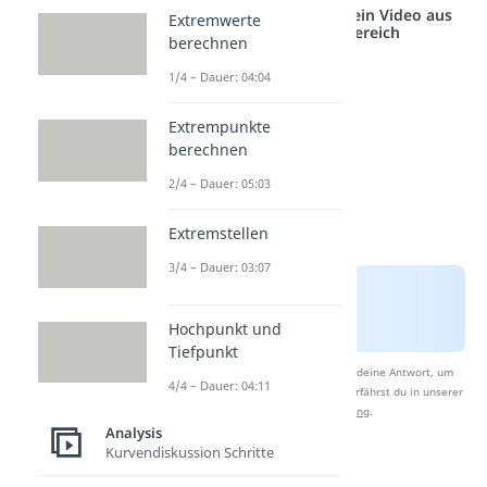
Studyflix vernetzt: Hier ein Video aus
Extremwerte
einem anderen Bereich
berechnen
1/4 – Dauer: 04:04
Extrempunkte
berechnen
2/4 – Dauer: 05:03
Extremstellen
3/4 – Dauer: 03:07
Hochpunkt und
Tiefpunkt
Nach Beantwortung speichern wir deine Antwort, um
4/4 – Dauer: 04:11
Studyflix zu verbessern. Mehr dazu erfährst du in unserer
Datenschutzerklärung
.
Analysis
Kurvendiskussion Schritte