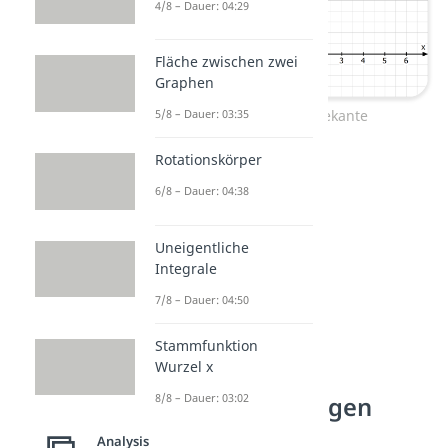
4/8 – Dauer: 04:29
Fläche zwischen zwei
Graphen
eingezeichnete Sekante
5/8 – Dauer: 03:35
Rotationskörper
6/8 – Dauer: 04:38
Uneigentliche
Integrale
7/8 – Dauer: 04:50
Stammfunktion
Wurzel x
Sekante — Die
8/8 – Dauer: 03:02
wichtigsten Fragen
Analysis