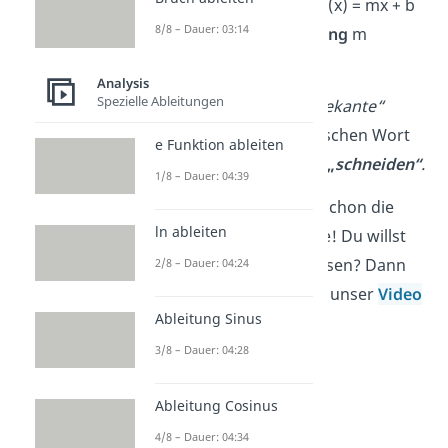
Sekantengleichungen
s(x) = mx + b
8/8 – Dauer: 03:14
mit der
Sekantensteigung
m
beschrieben.
Analysis
Spezielle Ableitungen
Übrigens:
Der Name
„Sekante“
kommt von dem lateinischen Wort
e Funktion ableiten
„secare“
. Das bedeutet
„
schneiden“
.
1/8 – Dauer: 04:39
Spitze! Jetzt kennst du schon die
ln ableiten
Definition einer Sekante! Du willst
noch mehr darüber wissen? Dann
2/8 – Dauer: 04:24
schau doch auch mal in unser
Video
Ableitung Sinus
dazu rein!
3/8 – Dauer: 04:28
Ableitung Cosinus
4/8 – Dauer: 04:34