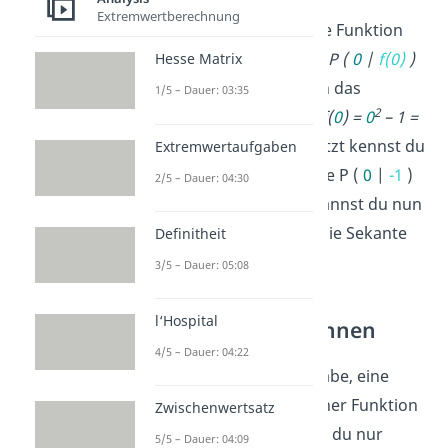
Extremwertberechnung
Zum Beispiel hast du die Funktion
2
f(x) = x
und die Punkte
P (
0
|
f(0)
)
Hesse Matrix
und
Q (
2
|
f(2)
)
. Durch das
1/5 – Dauer: 03:35
2
Einsetzen erhältst du:
f(
0
)
=
0
– 1 =
2
-1
und
f(
2
) =
2
-1 =
3
. Jetzt kennst du
Extremwertaufgaben
die vollständigen Punkte
P
(
0
|
-1
)
2/5 – Dauer: 04:30
und
Q
(
2
|
3
). Damit kannst du nun
wie oben beschrieben die Sekante
Definitheit
berechnen.
3/5 – Dauer: 05:08
l‘Hospital
Sekanten einzeichnen
4/5 – Dauer: 04:22
Bekommst du die Aufgabe, eine
beliebige
Sekante
zu einer Funktion
Zwischenwertsatz
f
einzuzeichnen
, musst du nur
5/5 – Dauer: 04:09