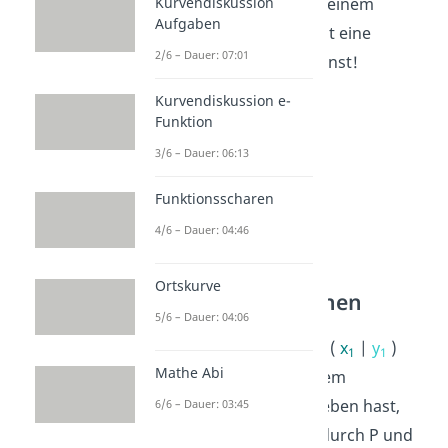
Kurvendiskussion
Schau dir gleich mal an einem
Aufgaben
Beispiel an, wie du damit eine
2/6 – Dauer: 07:01
Sekante berechnen
kannst!
Kurvendiskussion e-
Funktion
3/6 – Dauer: 06:13
Funktionsscharen
4/6 – Dauer: 04:46
Ortskurve
Sekanten berechnen
5/6 – Dauer: 04:06
Wenn du zwei Punkte
P
(
x
|
y
)
1
1
Mathe Abi
und
Q
(
x
|
y
) auf einem
2
2
Funktionsgraphen gegeben hast,
6/6 – Dauer: 03:45
kannst du die Sekante durch
P und