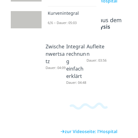
zur Videoseite: l‘Hospital
Kurvenintegral
Beliebte Inhalte aus dem
6/6 – Dauer: 05:03
Bereich
Analysis
Zwische
Integral
Aufleite
nwertsa
rechnun
n
tz
g
Dauer: 03:56
Dauer: 04:09
einfach
erklärt
Dauer: 04:48
zur Videoseite: l‘Hospital