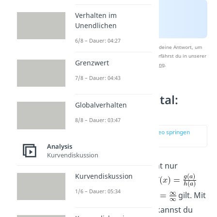
Verhalten im
Unendlichen
6/8 – Dauer: 04:27
Nach Beantwortung speichern wir deine Antwort, um
Studyflix zu verbessern. Mehr dazu erfährst du in unserer
Grenzwert
Datenschutzerklärung
.
7/8 – Dauer: 04:43
Satz von l’Hospital:
Globalverhalten
Anwendungen
8/8 – Dauer: 03:47
zur Stelle im Video springen
(01:52)
Analysis
Kurvendiskussion
Du kannst l’Hopital nicht nur
Kurvendiskussion
verwenden, wenn
1/6 – Dauer: 05:34
mit
oder
gilt. Mit
ein paar kleinen Tricks kannst du