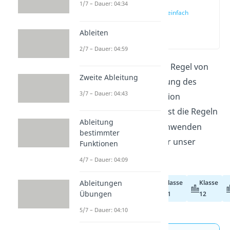
1/7 – Dauer: 04:34
l’Hospital einfach
erklärt
Ableiten
(00:14)
2/7 – Dauer: 04:59
Hier erklären wir dir die Regel von
Zweite Ableitung
l’Hospital
zur Bestimmung des
3/7 – Dauer: 04:43
Grenzwerts einer Funktion
. Du möchtest die Regeln
Ableitung
von l’Hospital schnell anwenden
bestimmter
können? Dann schau dir unser
Funktionen
Video
dazu an!
4/7 – Dauer: 04:09
Ableitungen
Klasse
Klasse
Abiturvorbereitung
Übungen
11
12
5/7 – Dauer: 04:10