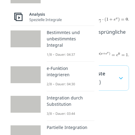
l’Hopital:
Analysis
Spezielle Integrale
Damit gilt für unsere ursprüngliche
Bestimmtes und
unbestimmtes
Funktion:
Integral
1/8 – Dauer: 04:37
e-Funktion
l’Hospital — häufigste
integrieren
Fragen
(ausklappen)
2/8 – Dauer: 04:30
Integration durch
Substitution
3/8 – Dauer: 03:44
Partielle Integration