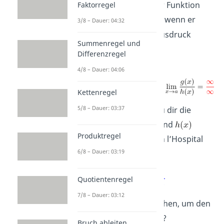
du den Grenzwert einer Funktion
Faktorregel
berechnen, wenn er
3/8 – Dauer: 04:32
einen unbestimmten Ausdruck
Summenregel und
ergibt:
Differenzregel
4/8 – Dauer: 04:06
Kettenregel
5/8 – Dauer: 03:37
Dazu reicht es
,
wenn du dir die
Ableitungen
von
und
Produktregel
anschaust. Der Satz von l’Hospital
6/8 – Dauer: 03:19
sagt:
Quotientenregel
7/8 – Dauer: 03:12
Was musst du also machen, um den
Grenzwert zu ermitteln?
Bruch ableiten