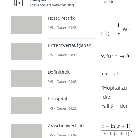
Extremwertberechnung
Beispiel 2:
Hesse Matrix
1/5 – Dauer: 03:35
Gesucht wird
. Wir
haben also:
Extremwertaufgaben
2/5 – Dauer: 04:30
für
Definitheit
für
3/5 – Dauer: 05:08
Um den Grenzwert mit l’Hopital zu
berechnen, brauchst du die
l‘Hospital
Transformation gemäß Fall 3 in der
4/5 – Dauer: 04:22
Tabelle
Zwischenwertsatz
5/5 – Dauer: 04:09