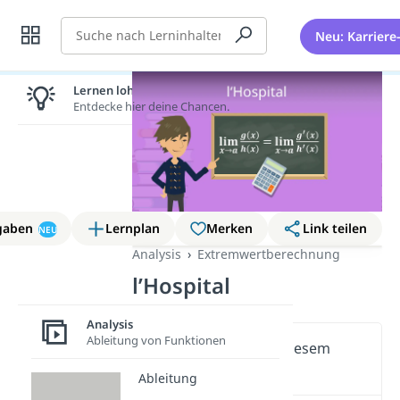
Suche
Neu: Karriere
Lernen lohnt sich!
Entdecke hier deine Chancen.
gaben
Lernplan
Merken
Link teilen
NEU
Analysis
Extremwertberechnung
l’Hospital
Analysis
Ableitung von Funktionen
Wichtige Inhalte in diesem
Video
Ableitung