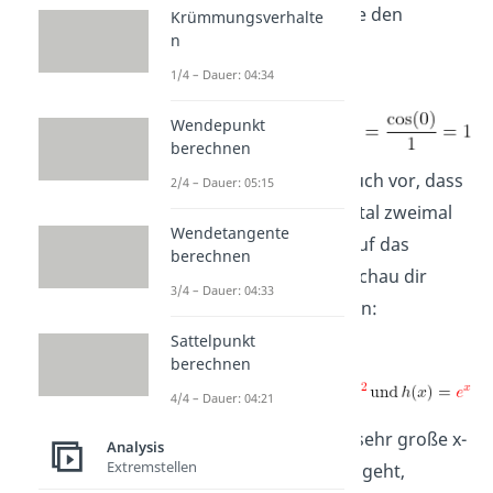
Schritt 2
: Bestimmte den
Krümmungsverhalte
n
Grenzwert:
1/4 – Dauer: 04:34
Wendepunkt
berechnen
Manchmal kommt es auch vor, dass
2/4 – Dauer: 05:15
du den Satz von l’Hospital zweimal
Wendetangente
anwenden musst, um auf das
berechnen
Ergebnis zu kommen. Schau dir
3/4 – Dauer: 04:33
auch dazu ein Beispiel an:
Sattelpunkt
berechnen
4/4 – Dauer: 04:21
Weil die e-Funktion für sehr große x-
Analysis
Extremstellen
Werte gegen unendlich geht,