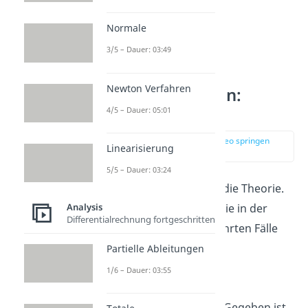
Normale
3/5 – Dauer: 03:49
Newton Verfahren
l’Hospital Regeln:
Beispiele
4/5 – Dauer: 05:01
zur Stelle im Video springen
Linearisierung
(02:04)
5/5 – Dauer: 03:24
Jetzt weißt du viel über die Theorie.
Analysis
Nun zeigen wir dir für die in der
Differentialrechnung fortgeschritten
oberen Tabelle aufgeführten Fälle
verschiedene Beispiele.
Partielle Ableitungen
1/6 – Dauer: 03:55
Beispiel 1:
Berechne
Gegeben ist