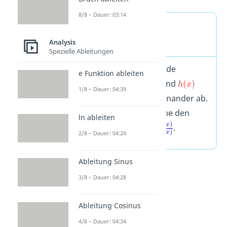
8/8 – Dauer: 03:14
l’Hospital Regel —
Vorgehensweise
Analysis
Spezielle Ableitungen
Schritt 1:
Leite beide
e Funktion ableiten
Funktionen
und
1/8 – Dauer: 04:39
unabhängig voneinander ab.
Schritt 2:
Bestimme den
ln ableiten
Grenzwert
2/8 – Dauer: 04:24
Ableitung Sinus
3/8 – Dauer: 04:28
Ableitung Cosinus
4/8 – Dauer: 04:34