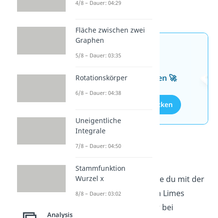
4/8 – Dauer: 04:29
Fläche zwischen zwei
Graphen
Jetzt neu: Teste dein
5/8 – Dauer: 03:35
Wissen mit unseren
kostenlosen Aufgaben 🚀
Rotationskörper
6/8 – Dauer: 04:38
Aufgaben entdecken
Uneigentliche
Integrale
7/8 – Dauer: 04:50
Grenzwert
Stammfunktion
Wurzel x
Jetzt weißt du genau, wie du mit der
Regel von l’Hospital den Limes
8/8 – Dauer: 03:02
ausrechnest. Du bist dir bei
Analysis