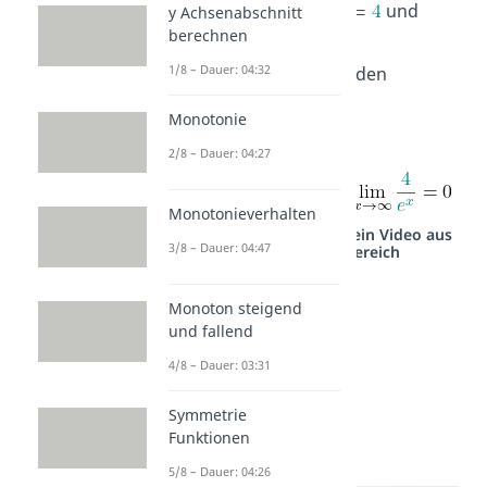
Ableitungen:
und
y Achsenabschnitt
berechnen
.
1/8 – Dauer: 04:32
Schritt 2
: Berechne den
Grenzwert:
Monotonie
2/8 – Dauer: 04:27
Monotonieverhalten
Studyflix vernetzt: Hier ein Video aus
3/8 – Dauer: 04:47
einem anderen Bereich
Monoton steigend
und fallend
4/8 – Dauer: 03:31
Symmetrie
Funktionen
5/8 – Dauer: 04:26