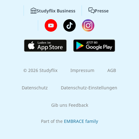
Studyflix Business
Presse
© 2026 Studyflix
Impressum
AGB
Datenschutz
Datenschutz-Einstellungen
Gib uns Feedback
Part of the
EMBRACE family