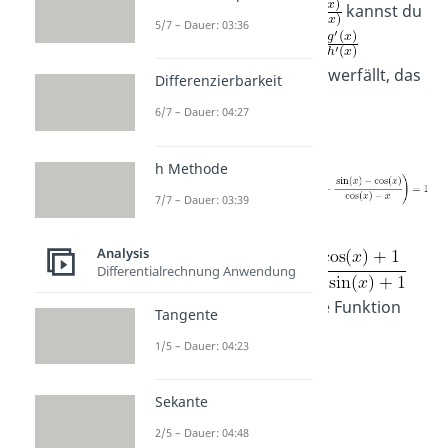
des Grenzwertes
kannst du
5/7 – Dauer: 03:36
nicht folgern, dass
existiert! Falls es dir schwerfällt, das
Differenzierbarkeit
zu glauben, ist hier ein
6/7 – Dauer: 04:27
Gegenbeispiel:
h Methode
7/7 – Dauer: 03:39
Aber:
Analysis
Differentialrechnung Anwendung
existiert nicht! Diese Funktion
Tangente
divergiert.
1/5 – Dauer: 04:23
Sekante
2/5 – Dauer: 04:48