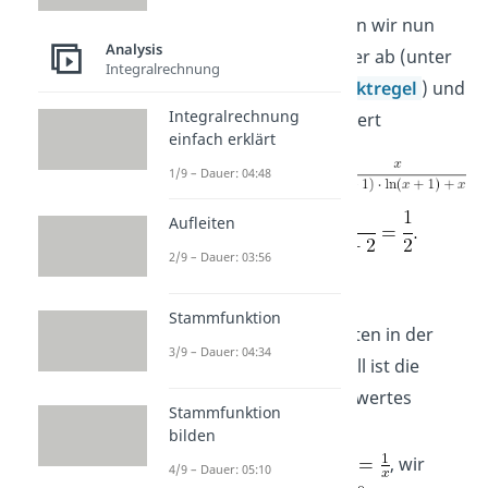
Zähler und Nenner leiten wir nun
Analysis
unabhängig voneinander ab (unter
Integralrechnung
Verwendung der
Produktregel
) und
Integralrechnung
betrachten den Grenzwert
einfach erklärt
1/9 – Dauer: 04:48
Aufleiten
2/9 – Dauer: 03:56
Beispiel 3:
Stammfunktion
Ein Beispiel für den vierten in der
3/9 – Dauer: 04:34
Tabelle aufgeführten Fall ist die
Bestimmung des Grenzwertes
Stammfunktion
. Hier ist
bilden
und
, wir
4/9 – Dauer: 05:10