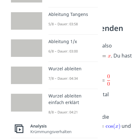
Ableitung Tangens
5/8 – Dauer: 03:58
l’Hospital verwenden
Ableitung 1/x
Gesucht ist
, also
6/8 – Dauer: 03:00
und
. Du hast
dann:
Wurzel ableiten
7/8 – Dauer: 04:34
Somit kannst du l’Hospital
Wurzel ableiten
einfach erklärt
anwenden!
8/8 – Dauer: 04:21
Schritt 1:
Berechne die
Ableitungen:
und
Analysis
Krümmungsverhalten
.