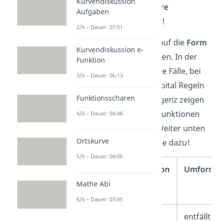
Kurvendiskussion
den Satz auch auf
andere
Aufgaben
Funktionen
übertragen!
2/6 – Dauer: 07:01
Dazu musst du sie nur auf die
Form
Kurvendiskussion e-
eines Quotienten
bringen. In der
Funktion
Tabelle zeigen wir dir alle Fälle, bei
3/6 – Dauer: 06:13
denen du mit den l’Hospital Regeln
Funktionsscharen
Konvergenz oder Divergenz zeigen
kannst und wie du die Funktionen
4/6 – Dauer: 04:46
am besten umformst. Weiter unten
Ortskurve
findest du noch Beispiele dazu!
5/6 – Dauer: 04:06
Grenzwert
Funktion
Umformu
f(x)
Mathe Abi
6/6 – Dauer: 03:45
entfällt