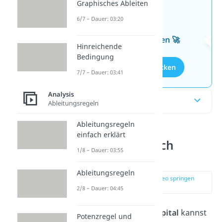
Graphisches Ableiten
Jetzt neu: Teste dein
6/7 – Dauer: 03:20
Wissen mit unseren
kostenlosen Aufgaben 🚀
Hinreichende
Bedingung
Aufgaben entdecken
7/7 – Dauer: 03:41
Analysis
Inhaltsübersicht
Ableitungsregeln
Ableitungsregeln
einfach erklärt
l’Hospital einfach
1/8 – Dauer: 03:55
erklärt
Ableitungsregeln
zur Stelle im Video springen
(00:14)
2/8 – Dauer: 04:45
Mit der
Regel von l’Hospital
kannst
Potenzregel und