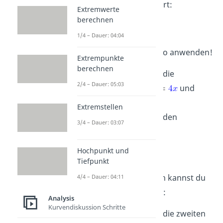
erhältst du als Grenzwert:
Extremwerte
berechnen
1/4 – Dauer: 04:04
Du kannst l’Hospital also anwenden!
Extrempunkte
berechnen
Schritt 1
: Berechne die
2/4 – Dauer: 05:03
Ableitungen:
und
.
Extremstellen
Schritt 2
: Berechne den
3/4 – Dauer: 03:07
Grenzwert:
Hochpunkt und
Tiefpunkt
Durch erneutes Ableiten kannst du
4/4 – Dauer: 04:11
das Problem aber lösen:
Analysis
Kurvendiskussion Schritte
Schritt 1
: Berechne die zweiten