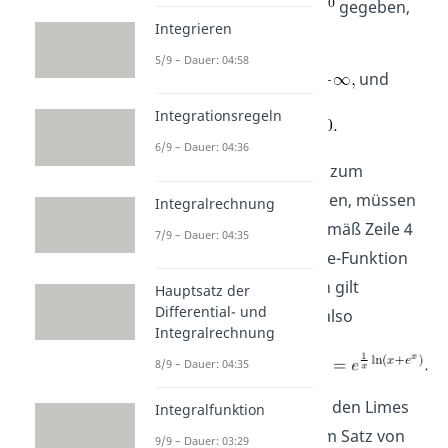
haben also den Fall
gegeben,
Integrieren
denn:
5/9 – Dauer: 04:58
und
Integrationsregeln
6/9 – Dauer: 04:36
Damit wir eine Aussage zum
Grenzwert treffen können, müssen
Integralrechnung
wir die Funktion erst gemäß Zeile 4
7/9 – Dauer: 04:35
der Tabelle mithilfe der e-Funktion
umschreiben. Allgemein gilt
Hauptsatz der
Differential- und
, wir erhalten also
Integralrechnung
8/9 – Dauer: 04:35
Jetzt betrachten wir nur den Limes
Integralfunktion
des Exponenten mit dem Satz von
9/9 – Dauer: 03:29