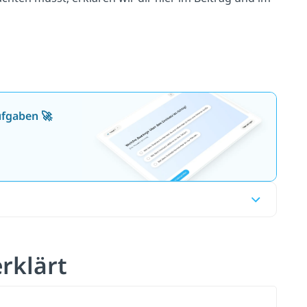
ufgaben 🚀
rklärt