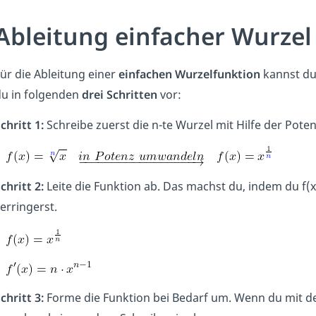
Ableitung einfacher Wurzel
ür die Ableitung einer
einfachen Wurzelfunktion
kannst du
u in folgenden
drei Schritten
vor:
chritt 1:
Schreibe zuerst die n-te Wurzel mit Hilfe der Pote
chritt 2:
Leite die Funktion ab. Das machst du, indem du f(x
erringerst.
chritt 3:
Forme die Funktion bei Bedarf um. Wenn du mit de