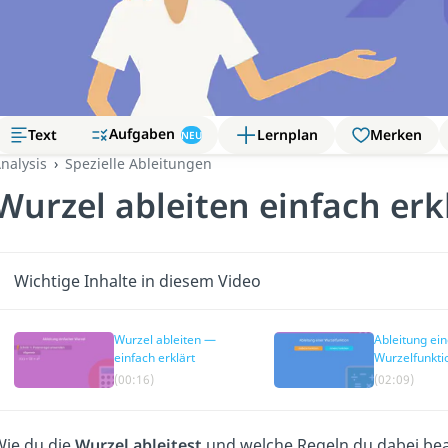
Aufgaben
Text
Lernplan
Merken
NEU
nalysis
Spezielle Ableitungen
Wurzel ableiten einfach erk
Wichtige Inhalte in diesem Video
Wurzel ableiten —
Ableitung ein
einfach erklärt
Wurzelfunkti
(00:16)
(02:09)
ie du die
Wurzel ableitest
und welche Regeln du dabei beac