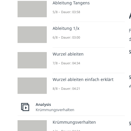
Ableitung Tangens
5/8 – Dauer: 03:58
Ableitung 1/x
F
6/8 – Dauer: 03:00
d
S
Wurzel ableiten
7/8 – Dauer: 04:34
S
Wurzel ableiten einfach erklärt
v
8/8 – Dauer: 04:21
Analysis
Krümmungsverhalten
Krümmungsverhalten
S