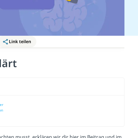
Link teilen
lärt
er
on
hten musst, erklären wir dir hier im Beitrag und im