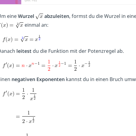
Um eine
Wurzel
abzuleiten
, formst du die Wurzel in ein
einmal an:
Danach
leitest
du die Funktion mit der Potenzregel ab.
Einen
negativen Exponenten
kannst du in einen Bruch umw