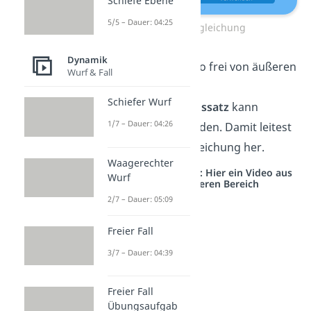
Schiefe Ebene
5/5 – Dauer: 04:25
Raketengleichung
Dynamik
Die Rakete ist also frei von äußeren
Wurf & Fall
Kräften
und der
Schiefer Wurf
Impulserhaltungssatz
kann
1/7 – Dauer: 04:26
angewendet werden. Damit leitest
du die Raketengleichung her.
Waagerechter
Studyflix vernetzt: Hier ein Video aus
Wurf
einem anderen Bereich
2/7 – Dauer: 05:09
Freier Fall
3/7 – Dauer: 04:39
Freier Fall
Übungsaufgab