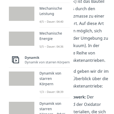
Raketentriebwerk) ist das Bauteil
Mechanische
einer Rakete, was durch den
Leistung
Ausstoß von Stützmasse zu einer
4/5 – Dauer: 04:40
Antriebskraft führt. Auf diese Art
ist es den Raketen möglich, sich
Mechanische
unabhängig von der Umgebung zu
Energie
bewegen (z.B. Vakuum). In der
5/5 – Dauer: 04:36
Praxis gibt es eine Reihe von
Dynamik
verschiedenen Raketenantrieben.
Dynamik von starren Körpern
Aus diesem Grund geben wir dir im
Dynamik von
Anschluss einen Überblick über die
starren
Körpern
verschiedenen Raketenantriebe:
1/3 – Dauer: 08:39
Feststofftriebwerk:
Der
Dynamik von
Treibstoff und der Oxidator
starren
sind feste Materialien, die sich