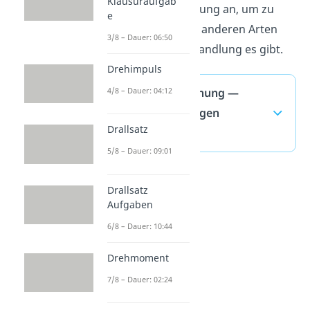
Klausuraufgab
Energieumwandlung an, um zu
e
erfahren, welche anderen Arten
3/8 – Dauer: 06:50
von Energieumwandlung es gibt.
Drehimpuls
Raketengleichung —
4/8 – Dauer: 04:12
häufigste Fragen
Drallsatz
(ausklappen)
5/8 – Dauer: 09:01
Drallsatz
Aufgaben
6/8 – Dauer: 10:44
Drehmoment
7/8 – Dauer: 02:24