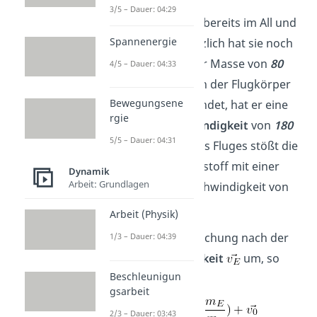
3/5 – Dauer: 04:29
Die Rakete fliegt bereits im All und
Spannenergie
wiegt
50
t
. Zusätzlich hat sie noch
Treibstoff mit der Masse von
80
4/5 – Dauer: 04:33
t
an Bord. Da sich der Flugkörper
Bewegungsene
schon im All befindet, hat er eine
rgie
Anfangsgeschwindigkeit
von
180
5/5 – Dauer: 04:31
m/s
. Während des Fluges stößt die
Rakete den Treibstoff mit einer
Dynamik
Arbeit: Grundlagen
konstanten Geschwindigkeit von
20
m/s
aus.
Arbeit (Physik)
Stellst du die Gleichung nach der
1/3 – Dauer: 04:39
Endgeschwindigkeit
um, so
Beschleunigun
erhältst du:
gsarbeit
2/3 – Dauer: 03:43