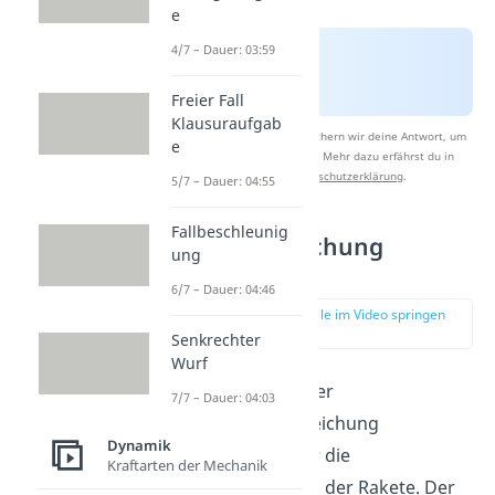
e
4/7 – Dauer: 03:59
Freier Fall
Klausuraufgab
Nach Beantwortung speichern wir deine Antwort, um
e
Studyflix zu verbessern. Mehr dazu erfährst du in
unserer
Datenschutzerklärung
.
5/7 – Dauer: 04:55
Fallbeschleunig
Raketengleichung
ung
Herleitung
6/7 – Dauer: 04:46
zur Stelle im Video springen
(01:22)
Senkrechter
Wurf
Die
Herleitung
der
7/7 – Dauer: 04:03
Raketengrundgleichung
Dynamik
funktioniert über die
Kraftarten der Mechanik
Impulserhaltung
der Rakete. Der