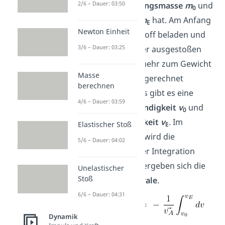
2/6 – Dauer: 03:50
Rakete eine
Anfangsmasse
m
und
0
eine
Endmasse
m
hat. Am Anfang
E
Newton Einheit
ist sie mit Treibstoff beladen und
3/6 – Dauer: 03:25
am Ende ist dieser ausgestoßen
und kann nicht mehr zum Gewicht
Masse
der Rakete hinzugerechnet
berechnen
werden. Ebenfalls gibt es eine
4/6 – Dauer: 03:59
Anfangsgeschwindigkeit
v
und
0
Endgeschwindigkeit
v
. Im
Elastischer Stoß
E
nächsten Schritt wird die
5/6 – Dauer: 04:02
Konstante aus der Integration
gezogen und es ergeben sich die
Unelastischer
Stoß
folgenden
Integrale
.
6/6 – Dauer: 04:31
Dynamik