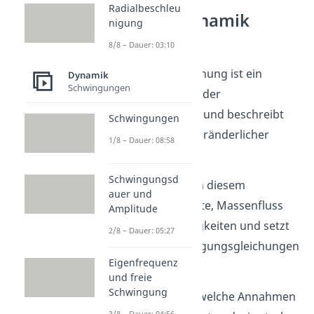
Radialbeschleu
Raketendynamik
nigung
verstehen
8/8 – Dauer: 03:10
Die Raketengleichung ist ein
Dynamik
Schwingungen
zentrales Modell der
Raketendynamik und beschreibt
Schwingungen
Bewegung mit veränderlicher
1/8 – Dauer: 08:58
Masse.
Schwingungsd
Du betrachtest in diesem
auer und
Themenfeld Kräfte, Massenfluss
Amplitude
und Geschwindigkeiten und setzt
2/8 – Dauer: 05:27
sie in klare Bewegungsgleichungen
Eigenfrequenz
um.
und freie
Schwingung
So erkennst du, welche Annahmen
3/8 – Dauer: 04:56