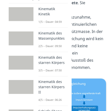
idealisierten
Rakete
. Sie
Kinematik
beschreibt die
Kinetik
Geschwindigkeitszunahme,
1/5 – Dauer: 04:59
aufgrund des kontinuierlichen
Ausstoßes von Stützmasse. In der
Kinematik des
Massenpunktes
Raketengrundgleichung wird kein
Luftwiderstand und keine
2/5 – Dauer: 09:50
Gravitation, aber ein
Kinematik des
kontinuierlicher Ausstoß des
starren Körpers
Treibstoffes angenommen.
3/5 – Dauer: 07:50
Kinematik des
starren Körpers
II
4/5 – Dauer: 06:26