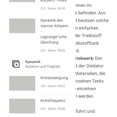
Körpern - PdvV
bereits zusammen im
2/3 – Dauer: 06:36
Treibstofftank befinden. Aus
diesem Grund besitzen solche
Dynamik des
starren Körpers
Antriebe einen einfachen
-
Aufbau, weil der Treibstoff
Lagrange'sche
Gleichung
einfach im Treibstofftank
verbrannt wird.
3/3 – Dauer: 09:26
Flüssigkeitstriebwerk:
Der
Dynamik
Treibstoff und der Oxidator
Rotation und Trägheit
sind flüssige Materialien, die
Kreisbewegung
getrennt in einzelnen Tanks
1/8 – Dauer: 04:22
vorliegen. Die einzelnen
Komponenten werden
Kreisfrequenz
anschließend
2/8 – Dauer: 03:08
zusammengeführt und