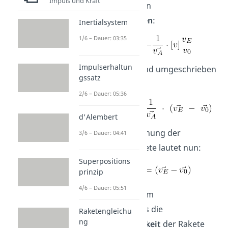
Impuls und Kraft
Mit den jeweiligen
Stammfunktionen
:
Inertialsystem
1/6 – Dauer: 03:35
Impulserhaltun
Dies aufgelöst und umgeschrieben
gssatz
ergibt:
2/6 – Dauer: 05:36
d'Alembert
Die Raketengleichung der
3/6 – Dauer: 04:41
idealisierten Rakete lautet nun:
Superpositions
prinzip
4/6 – Dauer: 05:51
So kann aus einem
Massenverhältnis die
Raketengleichu
ng
Endgeschwindigkeit
der Rakete