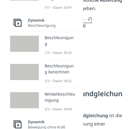
des Impulses gegeben.
7/7 – Dauer: 03:47
Dynamik
Beschleunigung
Beschleunigun
g
1/3 – Dauer: 03:32
Beschleunigun
g berechnen
2/3 – Dauer: 04:22
Raketengrundgleichun
Winkelbeschleu
g
nigung
3/3 – Dauer: 04:59
Die
Raketengrundgleichung
ist die
Dynamik
Bewegungsgleichung einer
Bewegung ohne Kraft