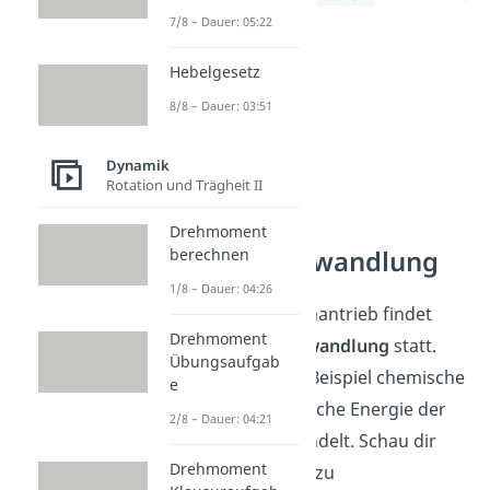
7/8 – Dauer: 05:22
Hebelgesetz
8/8 – Dauer: 03:51
Dynamik
Rotation und Trägheit II
Drehmoment
Energieumwandlung
berechnen
1/8 – Dauer: 04:26
In einem Raketenantrieb findet
Drehmoment
eine
Energieumwandlung
statt.
Übungsaufgab
Dabei wird zum Beispiel chemische
e
Energie in kinetische Energie der
2/8 – Dauer: 04:21
Rakete umgewandelt. Schau dir
Drehmoment
unseren
Beitrag
zu