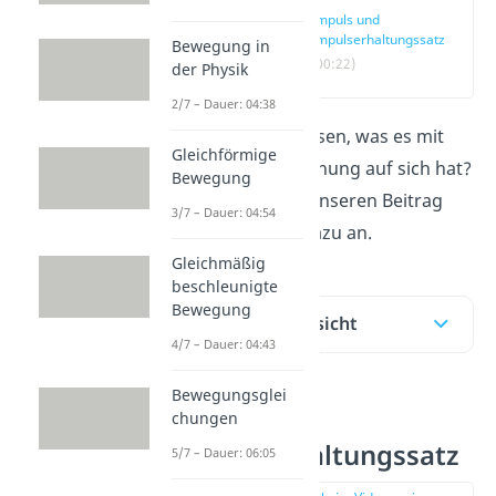
Impuls und
Impulserhaltungssatz
Bewegung in
(00:22)
der Physik
2/7 – Dauer: 04:38
Du möchtest wissen, was es mit
Gleichförmige
der Raketengleichung auf sich hat?
Bewegung
Dann schau dir unseren Beitrag
3/7 – Dauer: 04:54
und das
Video
dazu an.
Gleichmäßig
beschleunigte
Bewegung
Inhaltsübersicht
4/7 – Dauer: 04:43
Bewegungsglei
Impuls und
chungen
Impulserhaltungssatz
5/7 – Dauer: 06:05