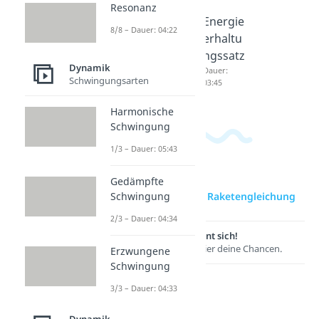
Resonanz
Druck
Was ist
Energie
8/8 – Dauer: 04:22
Dauer:
Energie
erhaltu
04:20
?
ngssatz
Dynamik
Dauer:
Dauer:
Schwingungsarten
04:45
03:45
Harmonische
Schwingung
1/3 – Dauer: 05:43
Gedämpfte
Schwingung
zur Videoseite: Raketengleichung
2/3 – Dauer: 04:34
Lernen lohnt sich!
Entdecke hier deine Chancen.
Erzwungene
Schwingung
3/3 – Dauer: 04:33