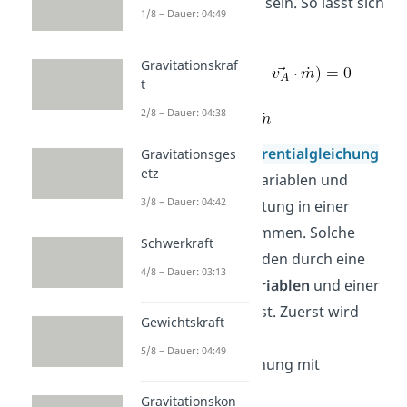
über die Zeit
null
sein. So lässt sich
1/8 – Dauer: 04:49
schreiben:
Gravitationskraf
t
2/8 – Dauer: 04:38
Das ist eine
Differentialgleichung
Gravitationsges
etz
1. Ordnung, da Variablen und
3/8 – Dauer: 04:42
deren erste Ableitung in einer
Gleichung vorkommen. Solche
Schwerkraft
Gleichungen werden durch eine
4/8 – Dauer: 03:13
Trennung der Variablen
und einer
Integration
gelöst. Zuerst wird
Gewichtskraft
aber noch die
5/8 – Dauer: 04:49
Bewegungsgleichung mit
dt
multipliziert.
Gravitationskon