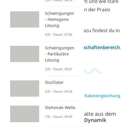
ein Modell braucht und wie stark
sie das Ergebnis in der Praxis
Schwingungen
beeinflussen.
- Homogene
Lösung
Weitere Videos dazu findest du in
4/8 – Dauer: 07:06
unserem
Ingenieurwissenschaftenbereich
.
Schwingungen
- Partikuläre
Lösung
5/8 – Dauer: 08:07
Oszillator
6/8 – Dauer: 04:38
zur Videoseite: Raketengleichung
Stehende Welle
Beliebte Inhalte aus dem
7/8 – Dauer: 04:40
Bereich
Dynamik