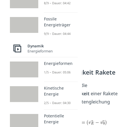
8/9 – Dauer: 04:42
verändert.
Fossile
Energieträger
9/9 – Dauer: 04:44
Dynamik
Energieformen
Energieformen
Geschwindigkeit Rakete
1/5 – Dauer: 05:06
Als Beispiel wird die
Kinetische
Endgeschwindigkeit
einer Rakete
Energie
mithilfe der Raketengleichung
2/5 – Dauer: 04:30
berechnet.
Potentielle
Energie