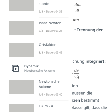
stante
6/8 – Dauer: 04:35
Isaac Newton
Danach kommt die
Trennung der
7/8 – Dauer: 03:28
Variablen
:
Ortsfaktor
8/8 – Dauer: 03:49
Jetzt wird die Gleichung
integriert
:
Dynamik
Newtonsche Axiome
Newtonsche
Um eine Integration
Axiome
durchzuführen, müssen die
1/6 – Dauer: 03:40
Integrationsgrenzen
bestimmt
F = m • a
werden. Für die Masse gilt, dass die