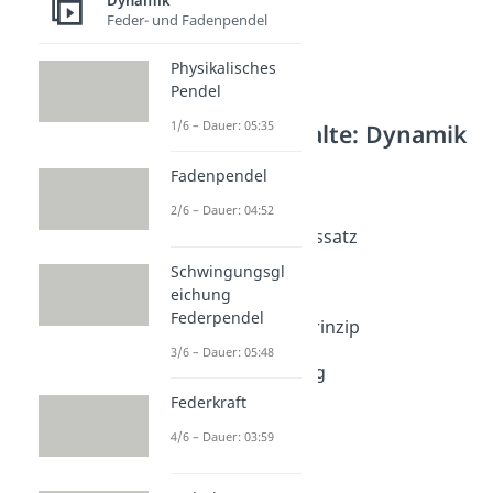
Dynamik
Feder- und Fadenpendel
Physikalisches
Pendel
1/6 – Dauer: 05:35
Weitere Inhalte: Dynamik
Impuls und Kraft
Fadenpendel
Inertialsystem
2/6 – Dauer: 04:52
Dauer: 03:35
Impulserhaltungssatz
Dauer: 05:36
Schwingungsgl
d'Alembert
eichung
Dauer: 04:41
Federpendel
Superpositionsprinzip
Dauer: 05:51
3/6 – Dauer: 05:48
Raketengleichung
Dauer: 06:20
Federkraft
Druck
4/6 – Dauer: 03:59
Dauer: 04:20