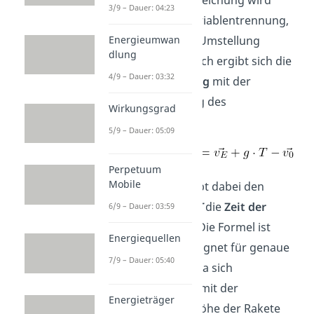
Die Differentialgleichung wird
3/9 – Dauer: 04:23
wieder durch Variablentrennung,
Energieumwan
Integration und Umstellung
dlung
aufgelöst. Dadurch ergibt sich die
4/9 – Dauer: 03:32
Raketengleichung
mit der
Berücksichtigung des
Wirkungsgrad
Schwerefeldes
:
5/9 – Dauer: 05:09
Perpetuum
Mobile
Die Variable
g
gibt dabei den
Ortsfaktor
und
T
die
Zeit der
6/9 – Dauer: 03:59
Brenndauer
an. Die Formel ist
Energiequellen
allerdings ungeeignet für genaue
7/9 – Dauer: 05:40
Berechnungen, da sich
beispielsweise
mit der
Energieträger
zunehmenden Höhe der Rakete