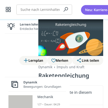
Suche
Neu: Karriere
Lernen lohnt sich!
Entdecke hier deine Chancen.
Lernplan
Merken
Link teilen
Dynamik
Impuls und Kraft
Raketengleichung
Dynamik
Bewegungen: Grundlagen
Wichtige Inhalte in diesem
Mechanik
Video
1/7 – Dauer: 04:29