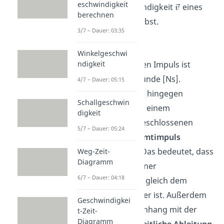
eschwindigkeit
und die Geschwindigkeit
eines
berechnen
Körpers beschreibst.
3/7 – Dauer: 03:35
Winkelgeschwi
Die
Einheit
für den Impuls ist
ndigkeit
Newton mal Sekunde [Ns].
4/7 – Dauer: 05:15
Impulserhaltung
hingegen
Schallgeschwin
bedeutet, dass in einem
digkeit
kräftefreien abgeschlossenen
5/7 – Dauer: 05:24
System der
Gesamtimpuls
konstant bleibt. Das bedeutet, dass
Weg-Zeit-
Diagramm
der Impuls vor einer
6/7 – Dauer: 04:18
Wechselwirkung
gleich dem
Impuls nach dieser ist. Außerdem
Geschwindigkei
ist der Zusammenhang mit der
t-Zeit-
Diagramm
Kraft durch die
zeitliche Ableitung