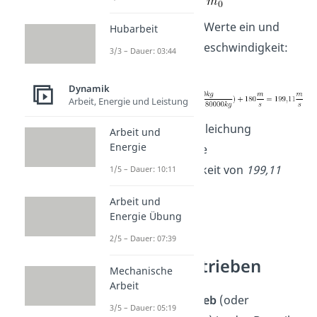
Jetzt setzt du die Werte ein und
Hubarbeit
berechnest die Geschwindigkeit:
3/3 – Dauer: 03:44
Dynamik
Arbeit, Energie und Leistung
Mit der Raketengleichung
Arbeit und
Energie
ermittelst du eine
Endgeschwindigkeit von
199,11
1/5 – Dauer: 10:11
m/s.
Arbeit und
Energie Übung
2/5 – Dauer: 07:39
Arten von
Raketenantrieben
Mechanische
Arbeit
Ein
Raketenantrieb
(oder
3/5 – Dauer: 05:19