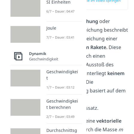
zur Stelle im Video springen
SI Einheiten
(00:22)
6/7 – Dauer: 04:47
Die
Raketengleichung
oder
Joule
Raketengrundgleichung beschreibt
7/7 – Dauer: 03:41
die Bewegungsgleichung einer
sonst
kräftefreien Rakete.
Diese
Dynamik
beschleunigt durch einen
Geschwindigkeit
kontinuierlichen Ausstoß des
Geschwindigkei
Treibstoffs und unterliegt
keinem
t
Luftwiderstand
. Die
1/7 – Dauer: 03:12
Raketengleichung basiert auf dem
Impuls und dem
Geschwindigkei
t berechnen
Impulserhaltungssatz.
2/7 – Dauer: 03:49
Der Impuls
ist eine
vektorielle
Größe
, die du durch die Masse
m
Durchschnittsg