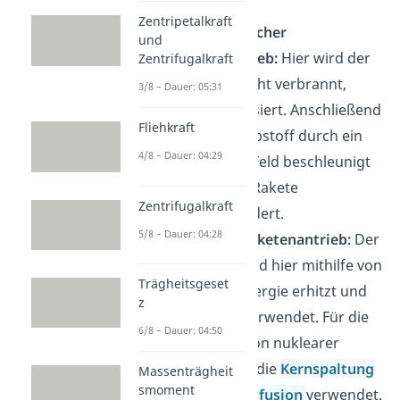
verbrannt.
Zentripetalkraft
Elektrostatischer
und
Raketenantrieb:
Hier wird der
Zentrifugalkraft
Treibstoff nicht verbrannt,
3/8 – Dauer: 05:31
sondern ionisiert. Anschließend
Fliehkraft
wird der Treibstoff durch ein
4/8 – Dauer: 04:29
elektrisches Feld beschleunigt
und aus der Rakete
Zentrifugalkraft
herausbefördert.
5/8 – Dauer: 04:28
Nuklearer Raketenantrieb:
Der
Treibstoff wird hier mithilfe von
Trägheitsgeset
nuklearer Energie erhitzt und
z
als Antrieb verwendet. Für die
6/8 – Dauer: 04:50
Erzeugung von nuklearer
Energie wird die
Kernspaltung
Massenträgheit
smoment
oder die
Kernfusion
verwendet.