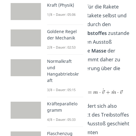
Kraft (Physik)
gesamte Impuls für die Rakete
1/8 – Dauer: 05:06
besteht aus der Rakete selbst und
dem Impuls, der durch den
Goldene Regel
Ausstoß des Treibstoffes
zustande
der Mechanik
kommt. Durch den Ausstoß
2/8 – Dauer: 02:53
verändert
sich die
Masse
der
Rakete und es kommt daher zu
Normalkraft
und
einer Impulsänderung über die
Hangabtriebskr
Zeit.
aft
3/8 – Dauer: 05:15
Kräfteparallelo
Die Masse verändert sich also
gramm
durch den Austritt des Treibstoffes
4/8 – Dauer: 05:33
mit der Zeit. Der Ausstoß geschieht
mit einer bestimmten
Flaschenzug