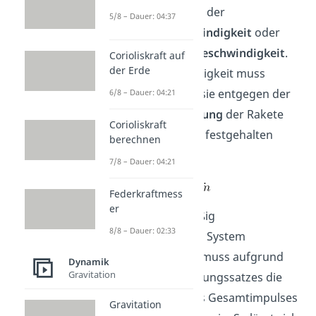
Geschwindigkeit, der
5/8 – Dauer: 04:37
Austrittsgeschwindigkeit
oder
auch
Ausströmgeschwindigkeit
.
Corioliskraft auf
der Erde
Diese Geschwindigkeit muss
negativ
sein, da sie entgegen der
6/8 – Dauer: 04:21
Bewegungsrichtung
der Rakete
Corioliskraft
verläuft. So kann festgehalten
berechnen
werden:
7/8 – Dauer: 04:21
Federkraftmess
er
Da ein kräftemäßig
8/8 – Dauer: 02:33
abgeschlossenes System
betrachtet wird, muss aufgrund
Dynamik
Gravitation
des Impulserhaltungssatzes die
Veränderung
des Gesamtimpulses
Gravitation