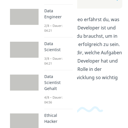
Developer
Data
Engineer
In diesem Video erfährst du, was
2/8 – Dauer:
ein Full Stack Developer ist und
04:21
welche Skills du brauchst, um in
Data
diesem Beruf erfolgreich zu sein.
Scientist
Wir erklären dir, welche Aufgaben
3/8 – Dauer:
ein Full Stack Developer hat und
04:21
warum diese Rolle in der
Data
Softwareentwicklung so wichtig
Scientist
ist.
Gehalt
4/8 – Dauer:
04:56
Ethical
Hacker