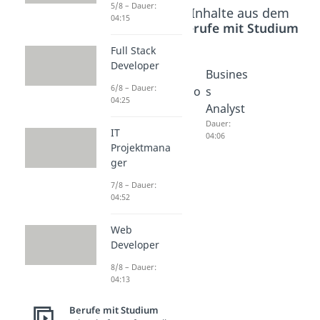
5/8 – Dauer:
Beliebte Inhalte aus dem
04:15
Bereich
Berufe mit Studium
Full Stack
Developer
IT
Web
Busines
6/8 – Dauer:
Projekt
Develo
s
04:25
manag
per
Analyst
er
Dauer:
Dauer:
IT
04:13
04:06
Dauer:
Projektmana
04:52
ger
7/8 – Dauer:
04:52
Web
Developer
8/8 – Dauer:
04:13
Berufe mit Studium