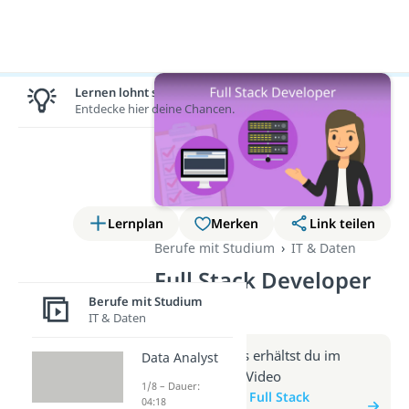
Lernen lohnt sich!
Entdecke hier deine Chancen.
Lernplan
Merken
Link teilen
Berufe mit Studium
IT & Daten
Full Stack Developer
(Video)
Berufe mit Studium
IT & Daten
Weitere Infos erhältst du im
Data Analyst
Beitrag zum Video
1/8 – Dauer:
zum Beitrag: Full Stack
04:18