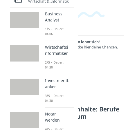
Wirtschaft & Informatik
Business
Analyst
1/5 – Dauer:
04:06
Lernen lohnt sich!
Entdecke hier deine Chancen.
Wirtschaftsi
nformatiker
2/5 – Dauer:
04:30
Investmentb
anker
3/5 – Dauer:
04:30
Weitere Inhalte: Berufe
Notar
mit Studium
werden
IT & Daten
4/5 – Dauer: