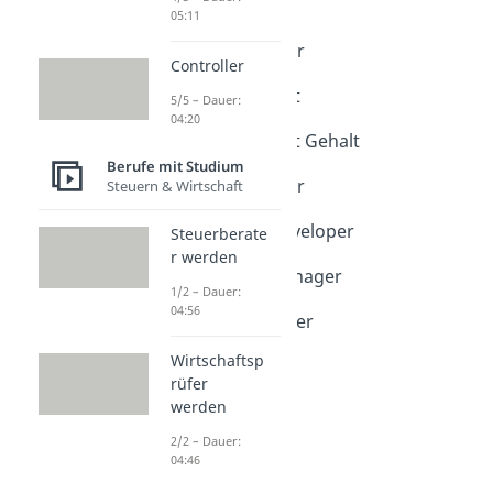
Data Analyst
05:11
Dauer: 04:18
Data Engineer
Controller
Dauer: 04:21
Data Scientist
5/5 – Dauer:
Dauer: 04:21
04:20
Data Scientist Gehalt
Dauer: 04:56
Berufe mit Studium
Ethical Hacker
Steuern & Wirtschaft
Dauer: 04:15
Full Stack Developer
Steuerberate
Dauer: 04:25
r werden
IT Projektmanager
1/2 – Dauer:
Dauer: 04:52
04:56
Web Developer
Dauer: 04:13
Wirtschaftsp
rüfer
werden
2/2 – Dauer:
04:46