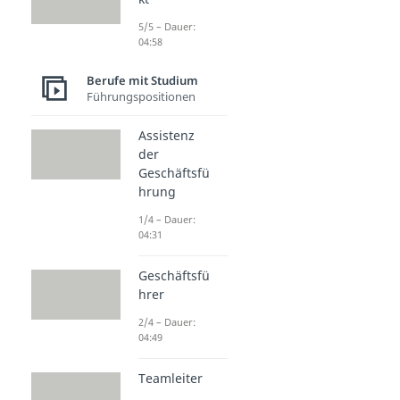
5/5 – Dauer:
04:58
Berufe mit Studium
Führungspositionen
Assistenz
der
Geschäftsfü
hrung
1/4 – Dauer:
04:31
Geschäftsfü
hrer
2/4 – Dauer:
04:49
Teamleiter