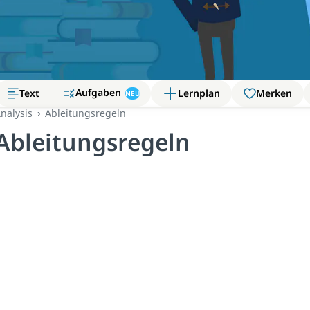
Aufgaben
Text
Lernplan
Merken
NEU
nalysis
Ableitungsregeln
Ableitungsregeln