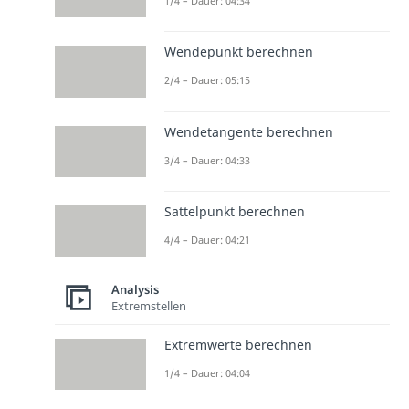
1/4 – Dauer: 04:34
Wendepunkt berechnen
2/4 – Dauer: 05:15
Wendetangente berechnen
3/4 – Dauer: 04:33
Sattelpunkt berechnen
4/4 – Dauer: 04:21
Analysis
Extremstellen
Extremwerte berechnen
1/4 – Dauer: 04:04