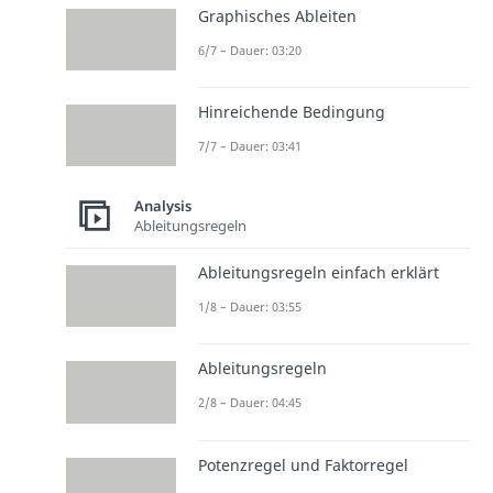
Graphisches Ableiten
6/7 – Dauer: 03:20
Hinreichende Bedingung
7/7 – Dauer: 03:41
Analysis
Ableitungsregeln
Ableitungsregeln einfach erklärt
1/8 – Dauer: 03:55
Ableitungsregeln
2/8 – Dauer: 04:45
Potenzregel und Faktorregel