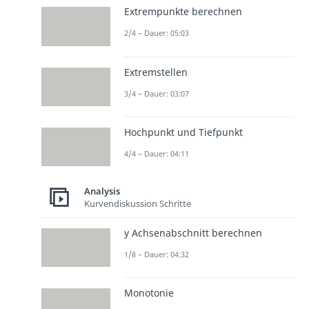
Extrempunkte berechnen
2/4 – Dauer: 05:03
Extremstellen
3/4 – Dauer: 03:07
Hochpunkt und Tiefpunkt
4/4 – Dauer: 04:11
Analysis
Kurvendiskussion Schritte
y Achsenabschnitt berechnen
1/8 – Dauer: 04:32
Monotonie