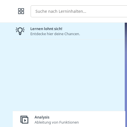
Suche
Lernen lohnt sich!
Entdecke hier deine Chancen.
Analysis
Ableitung von Funktionen