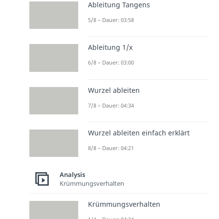
Ableitung Tangens
5/8 – Dauer: 03:58
Ableitung 1/x
6/8 – Dauer: 03:00
Wurzel ableiten
7/8 – Dauer: 04:34
Wurzel ableiten einfach erklärt
8/8 – Dauer: 04:21
Analysis
Krümmungsverhalten
Krümmungsverhalten