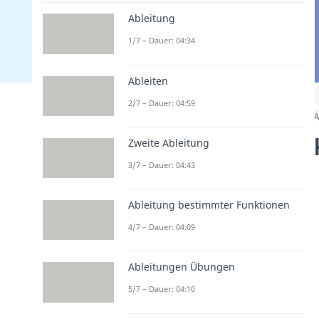
Ableitung
1/7 – Dauer: 04:34
Ableiten
2/7 – Dauer: 04:59
A
Zweite Ableitung
3/7 – Dauer: 04:43
Ableitung bestimmter Funktionen
4/7 – Dauer: 04:09
Ableitungen Übungen
5/7 – Dauer: 04:10