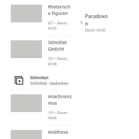
Rhetorisch
e Figuren
Antithese
Litotes
Paradoxo
Dauer: 03:28
Dauer: 04:09
n
6/7 – Dauer:
04:25
Dauer: 03:46
Stilmittel
Gedicht
7/7 – Dauer:
04:38
Stilmittel
Stilmittel - Gedanken
Anachronis
mus
1/5 – Dauer:
04:09
Antithese