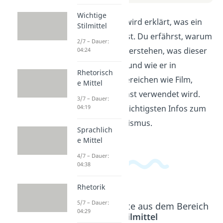
Wichtige
In diesem Video wird erklärt, was ein
Stilmittel
Anachronismus ist. Du erfährst, warum
2/7 – Dauer:
es wichtig ist zu verstehen, was dieser
04:24
Begriff bedeutet und wie er in
Rhetorisch
verschiedenen Bereichen wie Film,
e Mittel
Literatur und Kunst verwendet wird.
3/7 – Dauer:
Hol dir jetzt die wichtigsten Infos zum
04:19
Thema Anachronismus.
Sprachlich
e Mittel
4/7 – Dauer:
04:38
Rhetorik
5/7 – Dauer:
Beliebte Inhalte aus dem Bereich
04:29
Stilmittel