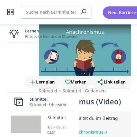
Suche
Neu: Karriere
Lernen lohnt sich!
Entdecke hier deine Chancen.
Lernplan
Merken
Link teilen
Stilmittel
Stilmittel - Gedanken
Stilmittel
Anachronismus (Video)
Stilmittel - Übersicht
Stilmittel
Weitere Infos erhältst du im Beitrag
zum Video
1/7 – Dauer:
zum Beitrag: Anachronismus
03:57