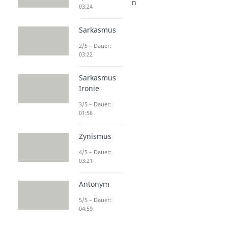
Stilmittel - Gedanken
03:24
Anachronismus
Dauer: 04:09
Sarkasmus
Antithese
Dauer: 03:28
2/5 – Dauer:
Litotes
03:22
Dauer: 04:09
Paradoxon
Sarkasmus
Dauer: 03:46
Ironie
Polemik
3/5 – Dauer:
Dauer: 03:56
01:56
Zynismus
4/5 – Dauer:
03:21
Antonym
5/5 – Dauer:
04:59