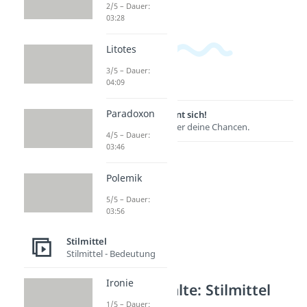
2/5 – Dauer:
03:28
Litotes
3/5 – Dauer:
04:09
Paradoxon
Lernen lohnt sich!
Entdecke hier deine Chancen.
4/5 – Dauer:
03:46
Polemik
5/5 – Dauer:
03:56
Stilmittel
Stilmittel - Bedeutung
Ironie
Weitere Inhalte: Stilmittel
1/5 – Dauer: