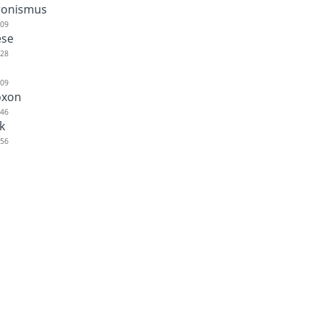
ronismus
:09
ese
:28
:09
oxon
:46
k
:56