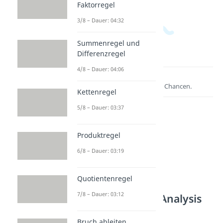
Faktorregel
3/8 – Dauer: 04:32
Summenregel und
Differenzregel
4/8 – Dauer: 04:06
Lernen lohnt sich!
Entdecke hier deine Chancen.
Kettenregel
5/8 – Dauer: 03:37
Produktregel
6/8 – Dauer: 03:19
Quotientenregel
7/8 – Dauer: 03:12
Weitere Inhalte: Analysis
Extremwertberechnung
Bruch ableiten