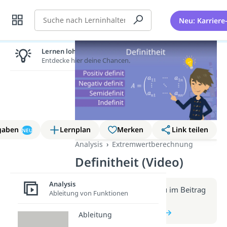
Suche
Neu: Karriere
Lernen lohnt sich!
Entdecke hier deine Chancen.
gaben
Lernplan
Merken
Link teilen
NEU
Analysis
Extremwertberechnung
Definitheit (Video)
Analysis
Weitere Infos erhältst du im Beitrag
Ableitung von Funktionen
zum Video
zum Beitrag: Definitheit
Ableitung