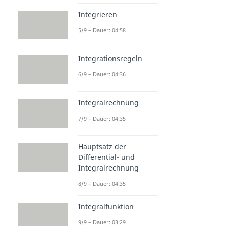
Integrieren
5/9 – Dauer: 04:58
Integrationsregeln
6/9 – Dauer: 04:36
Integralrechnung
7/9 – Dauer: 04:35
Hauptsatz der
Differential- und
Integralrechnung
8/9 – Dauer: 04:35
Integralfunktion
9/9 – Dauer: 03:29