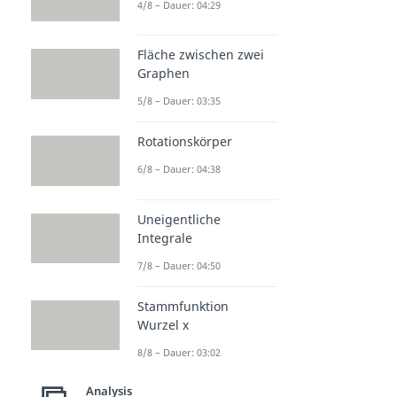
4/8 – Dauer: 04:29
Fläche zwischen zwei
Graphen
5/8 – Dauer: 03:35
Rotationskörper
6/8 – Dauer: 04:38
Uneigentliche
Integrale
7/8 – Dauer: 04:50
Stammfunktion
Wurzel x
8/8 – Dauer: 03:02
Analysis