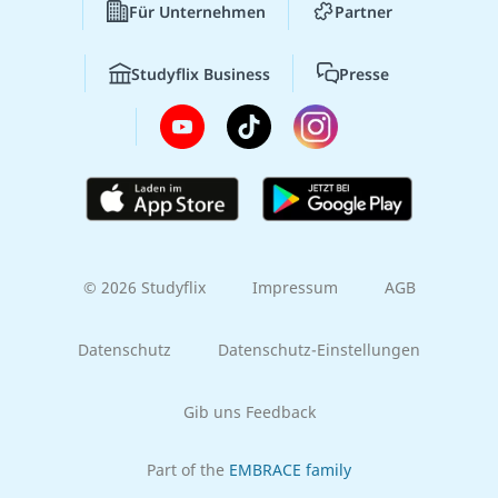
Für Unternehmen
Partner
Studyflix Business
Presse
© 2026 Studyflix
Impressum
AGB
Datenschutz
Datenschutz-Einstellungen
Gib uns Feedback
Part of the
EMBRACE family