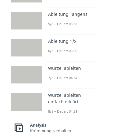
Ableitung Tangens
5/8 – Dauer: 03:58
Ableitung 1/x
6/8 – Dauer: 03:00
Wurzel ableiten
7/8 – Dauer: 04:34
Wurzel ableiten
einfach erklärt
8/8 – Dauer: 04:21
Analysis
Krümmungsverhalten