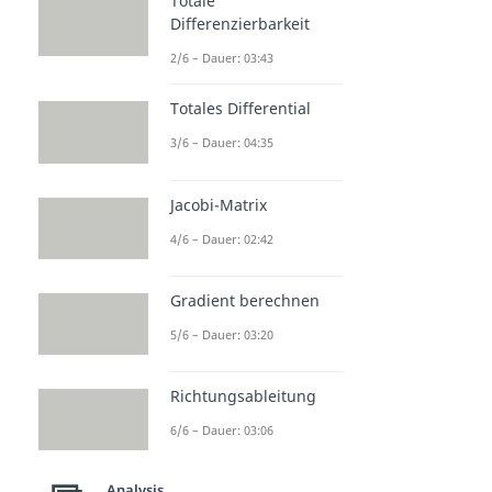
Totale
Differenzierbarkeit
2/6 – Dauer: 03:43
Totales Differential
3/6 – Dauer: 04:35
Jacobi-Matrix
4/6 – Dauer: 02:42
Gradient berechnen
5/6 – Dauer: 03:20
Richtungsableitung
6/6 – Dauer: 03:06
Analysis