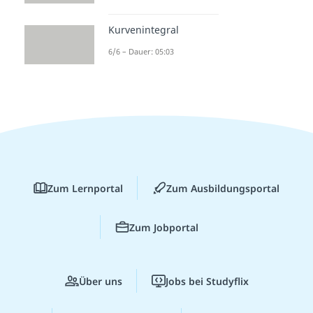
Kurvenintegral
6/6 – Dauer: 05:03
Zum Lernportal
Zum Ausbildungsportal
Zum Jobportal
Über uns
Jobs bei Studyflix