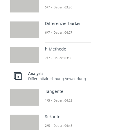
5/7 – Dauer: 03:36
Differenzierbarkeit
6/7 – Dauer: 04:27
h Methode
7/7 – Dauer: 03:39
Analysis
Differentialrechnung Anwendung
Tangente
1/5 – Dauer: 04:23
Sekante
2/5 – Dauer: 04:48