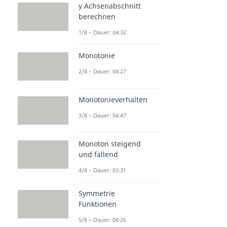
y Achsenabschnitt
berechnen
1/8 – Dauer: 04:32
Monotonie
2/8 – Dauer: 04:27
Monotonieverhalten
3/8 – Dauer: 04:47
Monoton steigend
und fallend
4/8 – Dauer: 03:31
Symmetrie
Funktionen
5/8 – Dauer: 04:26