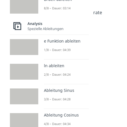
Mittlere Änderungsrate
Dauer: 03:27
8/8 – Dauer: 03:14
Momentane Änderungsrate
Dauer: 04:51
Analysis
Differentialrechnung
Spezielle Ableitungen
Dauer: 03:59
Differenzenquotient
e Funktion ableiten
Dauer: 04:27
Differentialquotient
1/8 – Dauer: 04:39
Dauer: 03:36
Differenzierbarkeit
Dauer: 04:27
ln ableiten
h Methode
2/8 – Dauer: 04:24
Dauer: 03:39
Ableitung Sinus
3/8 – Dauer: 04:28
Ableitung Cosinus
4/8 – Dauer: 04:34