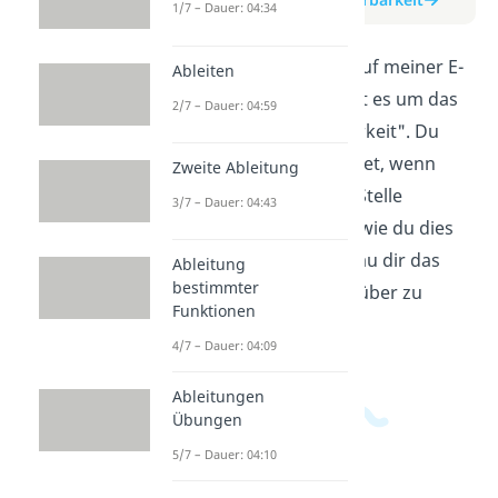
1/7 – Dauer: 04:34
In diesem Erklärvideo auf meiner E-
Ableiten
Learning Plattform geht es um das
2/7 – Dauer: 04:59
Thema "Differenzierbarkeit". Du
erfährst, was es bedeutet, wenn
Zweite Ableitung
eine Funktion an einer Stelle
3/7 – Dauer: 04:43
differenzierbar ist und wie du dies
berechnen kannst. Schau dir das
Ableitung
bestimmter
Video an, um mehr darüber zu
Funktionen
lernen!
4/7 – Dauer: 04:09
Ableitungen
Übungen
5/7 – Dauer: 04:10