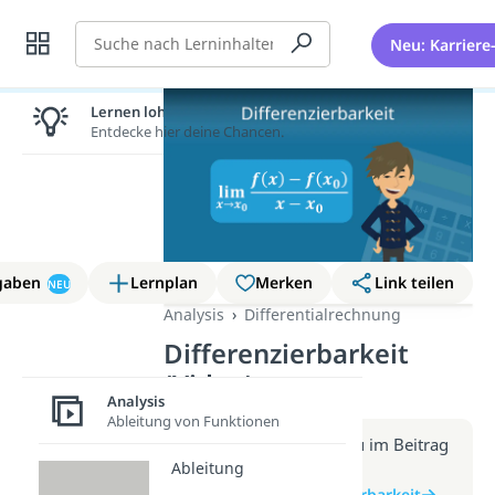
Suche
Neu: Karriere
Lernen lohnt sich!
Entdecke hier deine Chancen.
gaben
Lernplan
Merken
Link teilen
NEU
Analysis
Differentialrechnung
Differenzierbarkeit
(Video)
Analysis
Ableitung von Funktionen
Weitere Infos erhältst du im Beitrag
Ableitung
zum Video
zum Beitrag: Differenzierbarkeit