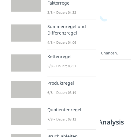
Faktorregel
3/8 – Dauer: 04:32
Summenregel und
Differenzregel
4/8 – Dauer: 04:06
Lernen lohnt sich!
Entdecke hier deine Chancen.
Kettenregel
5/8 – Dauer: 03:37
Produktregel
6/8 – Dauer: 03:19
Quotientenregel
7/8 – Dauer: 03:12
Weitere Inhalte: Analysis
Differentialrechnung
Bruch ableiten