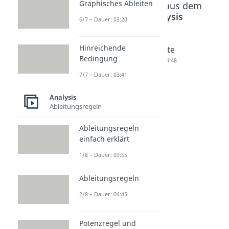
Graphisches Ableiten
Beliebte Inhalte aus dem
Bereich
Analysis
6/7 – Dauer: 03:20
Hinreichende
h
Tangent
Sekante
Bedingung
Method
e
Dauer: 04:48
e
Dauer: 04:23
7/7 – Dauer: 03:41
Dauer: 03:39
Analysis
Ableitungsregeln
Ableitungsregeln
einfach erklärt
1/8 – Dauer: 03:55
Ableitungsregeln
2/8 – Dauer: 04:45
Potenzregel und